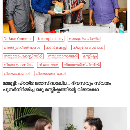
Dr Arun Oommen
Neuroplasticity
അതുല്യ പ്രതിഭ
അത്ഭുതപ്രതിഭാസം
നടൻ മമ്മൂട്ടി
ന്യൂറോ സർജൻ
ന്യൂറോപ്ലാസ്റ്റിസിറ്റി
ന്യൂറോസർജറി
മസ്തിഷ്കം
വിജയ രഹസ്യം
വിജയഗാഥ
വിജയത്തിന് പിന്നിൽ
വിജയപഥങ്ങൾ
വിജയാശംസകൾ
മമ്മൂട്ടി: പ്രതിഭ ജന്മസിദ്ധമല്ല… ദിവസവും സ്വയം
പുനർനിർമ്മിച്ച ഒരു മസ്തിഷ്കത്തിന്റെ വിജയകഥ