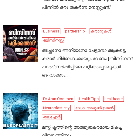
പിന്നിൽ ഒരു തകർന്ന മനസ്സുണ്ട്.”
Business
partnership
കരാറുകൾ
ബിസിനസ്സ്
അച്ഛനോ അനിയനോ ചേട്ടനോ ആകട്ടെ,
കരാർ നിർബന്ധമായും വേണം |ബിസിനസ്
പാർട്ണർഷിപ്പിലെ പറ്റിക്കപ്പെടലുകൾ
ഒഴിവാക്കാം..
Dr Arun Oommen
Health Tips
healthcare
Neuroplasticity
ഡോ .അരുൺ ഉമ്മൻ
തലച്ചോർ
മസ്തിഷ്കത്തിന്റെ അത്ഭുതകരമായ മികച്ച
വിജയത്തിനും