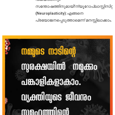
സന്തോഷത്തിനുമായി’ന്യൂറോപ്ലാസ്റ്റിസിറ്റി’
(Neuroplasticity):എങ്ങനെ
പ്രയോജനപ്പെടുത്താമെന്ന് മനസ്സിലാക്കാം.