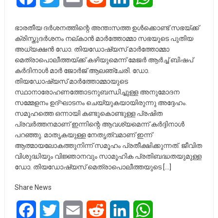
ഭാരതീയ ദർശനത്തിന്റെ അന്തഃസത്ത ഉൾക്കൊണ്ട് സഭയ്ക്ക്
ക്രിസ്തുദർശനം നല്കാൻ മാർത്തോമ്മാ സഭയുടെ പുതിയ
അധ്യക്ഷൻ ഡോ. തിയഡോഷ്യസ് മാർത്തോമ്മാ
മെത്രാപൊലീത്തയ്ക്ക് കഴിയുമെന്ന് മേജർ ആർച്ച് ബിഷപ്
കർദിനാൾ മാർ ജോർജ് ആലഞ്ചേരി. ഡോ.
തിയഡോഷ്യസ് മാർത്തോമ്മായുടെ
സ്ഥാനാരോഹണത്തോടനുബന്ധിച്ചുള്ള അനുമോദന
സമ്മേളനം ഉദ്ഘാടനം ചെയ്യുകയായിരുന്നു അദ്ദേഹം.
സമൂഹത്തെ ഒന്നായി കണ്ടുകൊണ്ടുള്ള പ്രഷിത
പ്രവർത്തനമാണ് ഇന്നിന്റെ ആവശ്യമെന്ന് കർദ്ദിനാൾ
പറഞ്ഞു. മാതൃകയുള്ള നേതൃത്വമാണ് ഇന്ന്
ആത്മായലോകത്തുനിന്ന് സമൂഹം പ്രതീക്ഷിക്കുന്നത്. ജീവിത
വിശുദ്ധിയും വിജ്ഞാനവും സാമൂഹിക പ്രതിബദ്ധതയുമുള്ള
ഡോ. തിയഡോഷ്യസ് മെത്രാപൊലീത്തയുടെ […]
Share News
Facebook
Twitter
Email
Reddit
LinkedIn
WhatsApp