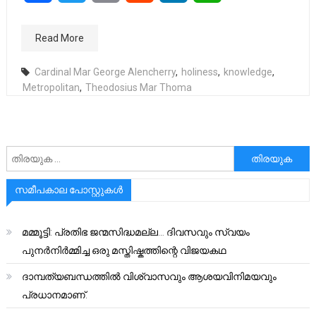
Read More
Cardinal Mar George Alencherry
,
holiness
,
knowledge
,
Metropolitan
,
Theodosius Mar Thoma
അനേഷിക്കുക
സമീപകാല പോസ്റ്റുകൾ
മമ്മൂട്ടി: പ്രതിഭ ജന്മസിദ്ധമല്ല… ദിവസവും സ്വയം
പുനർനിർമ്മിച്ച ഒരു മസ്തിഷ്കത്തിന്റെ വിജയകഥ
ദാമ്പത്യബന്ധത്തിൽ വിശ്വാസവും ആശയവിനിമയവും
പ്രധാനമാണ്.