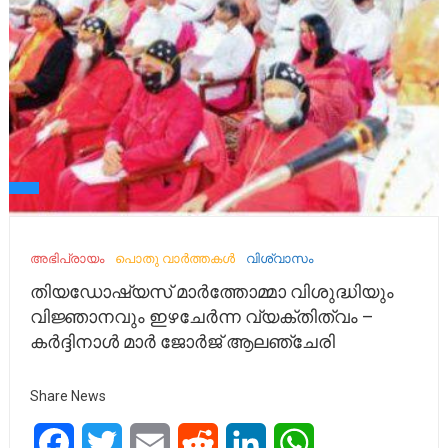
അഭിപ്രായം
പൊതു വാർത്തകൾ
വിശ്വാസം
തിയഡോഷ്യസ് മാർത്തോമ്മാ വിശുദ്ധിയും
വിജ്ഞാനവും ഇഴചേർന്ന വ്യക്തിത്വം –
കർദ്ദിനാൾ മാർ ജോ‍ർജ് ആലഞ്ചേരി
Share News
Facebook
Twitter
Email
Reddit
LinkedIn
WhatsApp