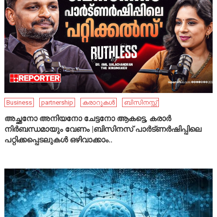
Business
partnership
കരാറുകൾ
ബിസിനസ്സ്
അച്ഛനോ അനിയനോ ചേട്ടനോ ആകട്ടെ, കരാർ
നിർബന്ധമായും വേണം |ബിസിനസ് പാർട്ണർഷിപ്പിലെ
പറ്റിക്കപ്പെടലുകൾ ഒഴിവാക്കാം..