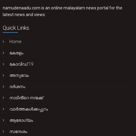
namudenaadu.com is an online malayalam news portal for the
latest news and views.
Quick Links
Home
കേരളം
കോവിഡ് 19
അനുഭവം
ദർശനം
നാടിൻ്റെ നന്മക്ക്
വാർത്തകൾക്കപ്പുറം
ആരോഗ്യം
സന്ദേശം