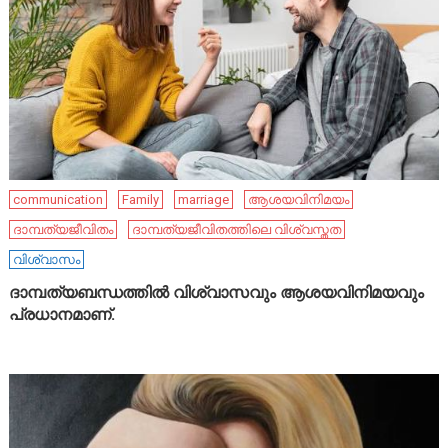
communication
Family
marriage
ആശയവിനിമയം
ദാമ്പത്യജീവിതം
ദാമ്പത്യജീവിതത്തിലെ വിശ്വസ്തത
വിശ്വാസം
ദാമ്പത്യബന്ധത്തിൽ വിശ്വാസവും ആശയവിനിമയവും
പ്രധാനമാണ്.