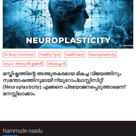
Dr Arun Oommen
Health Tips
healthcare
Neuroplasticity
ഡോ .അരുൺ ഉമ്മൻ
തലച്ചോർ
മസ്തിഷ്കത്തിന്റെ അത്ഭുതകരമായ മികച്ച വിജയത്തിനും
സന്തോഷത്തിനുമായി’ന്യൂറോപ്ലാസ്റ്റിസിറ്റി’
(Neuroplasticity):എങ്ങനെ പ്രയോജനപ്പെടുത്താമെന്ന്
മനസ്സിലാക്കാം.
Nammude naadu