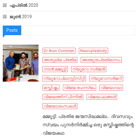
ഏപ്രിൽ 2020
ജൂൺ 2019
Posts
Dr Arun Oommen
Neuroplasticity
അതുല്യ പ്രതിഭ
അത്ഭുതപ്രതിഭാസം
നടൻ മമ്മൂട്ടി
ന്യൂറോ സർജൻ
ന്യൂറോപ്ലാസ്റ്റിസിറ്റി
ന്യൂറോസർജറി
മസ്തിഷ്കം
വിജയ രഹസ്യം
വിജയഗാഥ
വിജയത്തിന് പിന്നിൽ
വിജയപഥങ്ങൾ
വിജയാശംസകൾ
മമ്മൂട്ടി: പ്രതിഭ ജന്മസിദ്ധമല്ല… ദിവസവും
സ്വയം പുനർനിർമ്മിച്ച ഒരു മസ്തിഷ്കത്തിന്റെ
വിജയകഥ