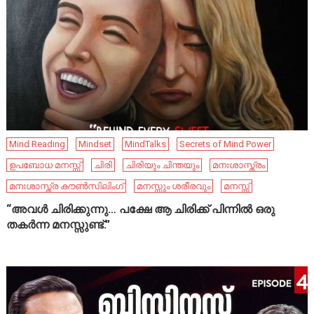
Mind Reading
Mindset
MindTalks
Secrets of Mind Power
ഉപബോധ മനസ്സ്
ചിരി
ചിരിയും ചിന്തയും
മനഃശാസ്ത്രം
മനഃശാസ്ത്ര കൗൺസിലിംഗ്
മനസ്സും ശരീരവും
മനസ്സ്
“അവൾ ചിരിക്കുന്നു… പക്ഷേ ആ ചിരിക്ക് പിന്നിൽ ഒരു
തകർന്ന മനസ്സുണ്ട്.”