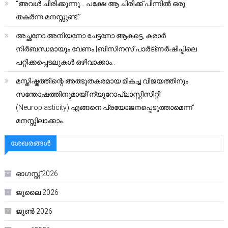
“അവൾ ചിരിക്കുന്നു… പക്ഷേ ആ ചിരിക്ക് പിന്നിൽ ഒരു
തകർന്ന മനസ്സുണ്ട്.”
അച്ഛനോ അനിയനോ ചേട്ടനോ ആകട്ടെ, കരാർ
നിർബന്ധമായും വേണം |ബിസിനസ് പാർട്ണർഷിപ്പിലെ
പറ്റിക്കപ്പെടലുകൾ ഒഴിവാക്കാം..
മസ്തിഷ്കത്തിന്റെ അത്ഭുതകരമായ മികച്ച വിജയത്തിനും
സന്തോഷത്തിനുമായി’ന്യൂറോപ്ലാസ്റ്റിസിറ്റി’
(Neuroplasticity):എങ്ങനെ പ്രയോജനപ്പെടുത്താമെന്ന്
മനസ്സിലാക്കാം.
ശേഖരങ്ങൾ
ഓഗസ്റ്റ്‌ 2026
ജൂലൈ 2026
ജൂൺ 2026