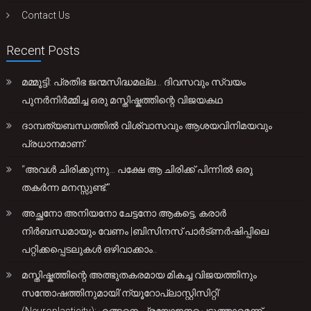
Contact Us
Recent Posts
മമ്മൂട്ടി: പ്രതിഭ ജന്മസിദ്ധമല്ല… ദിവസവും സ്വയം
പുനർനിർമ്മിച്ച ഒരു മസ്തിഷ്കത്തിന്റെ വിജയകഥ
ദാമ്പത്യബന്ധത്തിൽ വിശ്വാസവും ആശയവിനിമയവും
പ്രധാനമാണ്.
“അവൾ ചിരിക്കുന്നു… പക്ഷേ ആ ചിരിക്ക് പിന്നിൽ ഒരു
തകർന്ന മനസ്സുണ്ട്.”
അച്ഛനോ അനിയനോ ചേട്ടനോ ആകട്ടെ, കരാർ
നിർബന്ധമായും വേണം |ബിസിനസ് പാർട്ണർഷിപ്പിലെ
പറ്റിക്കപ്പെടലുകൾ ഒഴിവാക്കാം..
മസ്തിഷ്കത്തിന്റെ അത്ഭുതകരമായ മികച്ച വിജയത്തിനും
സന്തോഷത്തിനുമായി’ന്യൂറോപ്ലാസ്റ്റിസിറ്റി’