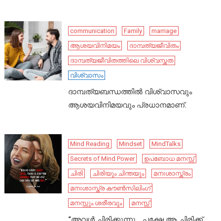
communication
Family
marriage
ആശയവിനിമയം
ദാമ്പത്യജീവിതം
ദാമ്പത്യജീവിതത്തിലെ വിശ്വസ്തത
വിശ്വാസം
ദാമ്പത്യബന്ധത്തിൽ വിശ്വാസവും
ആശയവിനിമയവും പ്രധാനമാണ്.
Mind Reading
Mindset
MindTalks
Secrets of Mind Power
ഉപബോധ മനസ്സ്
ചിരി
ചിരിയും ചിന്തയും
മനഃശാസ്ത്രം
മനഃശാസ്ത്ര കൗൺസിലിംഗ്
മനസ്സും ശരീരവും
മനസ്സ്
“അവൾ ചിരിക്കുന്നു… പക്ഷേ ആ ചിരിക്ക്