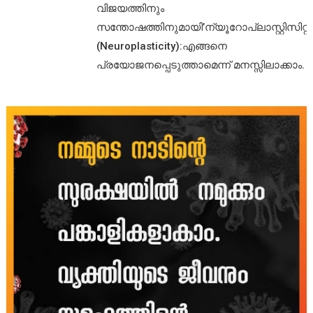
വിജയത്തിനും
സന്തോഷത്തിനുമായി’ന്യൂറോപ്ലാസ്റ്റിസിറ്റി’
(Neuroplasticity):എങ്ങനെ
പ്രയോജനപ്പെടുത്താമെന്ന് മനസ്സിലാക്കാം.