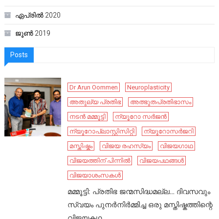
ഏപ്രിൽ 2020
ജൂൺ 2019
Posts
Dr Arun Oommen
Neuroplasticity
അതുല്യ പ്രതിഭ
അത്ഭുതപ്രതിഭാസം
നടൻ മമ്മൂട്ടി
ന്യൂറോ സർജൻ
ന്യൂറോപ്ലാസ്റ്റിസിറ്റി
ന്യൂറോസർജറി
മസ്തിഷ്കം
വിജയ രഹസ്യം
വിജയഗാഥ
വിജയത്തിന് പിന്നിൽ
വിജയപഥങ്ങൾ
വിജയാശംസകൾ
മമ്മൂട്ടി: പ്രതിഭ ജന്മസിദ്ധമല്ല… ദിവസവും
സ്വയം പുനർനിർമ്മിച്ച ഒരു മസ്തിഷ്കത്തിന്റെ
വിജയകഥ