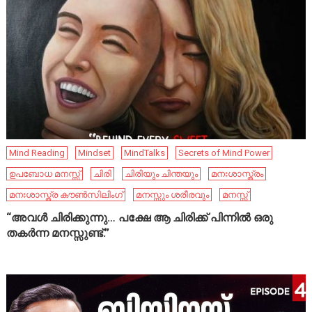
Mind Reading
Mindset
MindTalks
Secrets of Mind Power
ഉപബോധ മനസ്സ്
ചിരി
ചിരിയും ചിന്തയും
മനഃശാസ്ത്രം
മനഃശാസ്ത്ര കൗൺസിലിംഗ്
മനസ്സും ശരീരവും
മനസ്സ്
“അവൾ ചിരിക്കുന്നു… പക്ഷേ ആ ചിരിക്ക് പിന്നിൽ ഒരു
തകർന്ന മനസ്സുണ്ട്.”