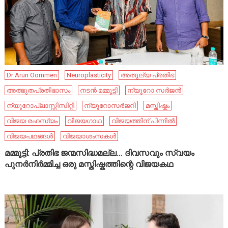
Dr Arun Oommen
Neuroplasticity
അതുല്യ പ്രതിഭ
അത്ഭുതപ്രതിഭാസം
നടൻ മമ്മൂട്ടി
ന്യൂറോ സർജൻ
ന്യൂറോപ്ലാസ്റ്റിസിറ്റി
ന്യൂറോസർജറി
മസ്തിഷ്കം
വിജയ രഹസ്യം
വിജയഗാഥ
വിജയത്തിന് പിന്നിൽ
വിജയപഥങ്ങൾ
വിജയാശംസകൾ
മമ്മൂട്ടി: പ്രതിഭ ജന്മസിദ്ധമല്ല… ദിവസവും സ്വയം
പുനർനിർമ്മിച്ച ഒരു മസ്തിഷ്കത്തിന്റെ വിജയകഥ