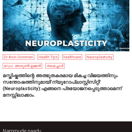
Dr Arun Oommen
Health Tips
healthcare
Neuroplasticity
ഡോ .അരുൺ ഉമ്മൻ
തലച്ചോർ
മസ്തിഷ്കത്തിന്റെ അത്ഭുതകരമായ മികച്ച വിജയത്തിനും
സന്തോഷത്തിനുമായി’ന്യൂറോപ്ലാസ്റ്റിസിറ്റി’
(Neuroplasticity):എങ്ങനെ പ്രയോജനപ്പെടുത്താമെന്ന്
മനസ്സിലാക്കാം.
Nammude naadu