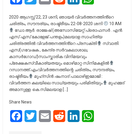
2020 ആഗസ്റ്റ് 22, 23 ശനി, ഞായർ വിവർത്തനത്തിൻ്റെ
ചരിത്രം, സൗന്ദര്യം, രാഷ്ട്രീയം 22-08-2020 ശനി
10 AM
ഡോ.ആർ. രാജേഷ് (അസോസിയേറ്റ് പ്രൊഫസർ . എൻ.
എസ് എസ് കോളേജ് പന്തളം)മലയാള സാഹിത്യ
ചരിത്രത്തിൽ വിവർത്തനത്തിൻ്റെ പ്രസക്തി
സ്വാതി.
എസ്(ഗവേഷക , കേന്ദ്ര സർവകലാശാല,
കാസർഗോഡ്)സാംസ്കാരിക വിനിമയവും
പ്രേക്ഷകസ്വീകാര്യതയും മൊഴിമാറ്റ സിനിമകളിൽ
റസാനത്ത്‌.എംവിവർത്തനത്തിന്റെ ചരിത്രം, സൗന്ദര്യം,
രാഷ്ട്രീയം
മുഹ്സിൻ ഷംനാദ് പാലാഴിഇമോജി :
വിവർത്തന കലയിലെ സാധ്യതയും പരിമിതിയും
മുഹമ്മദ്‌
അമാനുള്ള. കെ.സിമലയാള […]
Share News
Facebook
Twitter
Email
Reddit
LinkedIn
WhatsApp