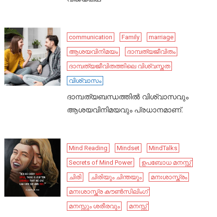
communication
Family
marriage
ആശയവിനിമയം
ദാമ്പത്യജീവിതം
ദാമ്പത്യജീവിതത്തിലെ വിശ്വസ്തത
വിശ്വാസം
ദാമ്പത്യബന്ധത്തിൽ വിശ്വാസവും
ആശയവിനിമയവും പ്രധാനമാണ്.
Mind Reading
Mindset
MindTalks
Secrets of Mind Power
ഉപബോധ മനസ്സ്
ചിരി
ചിരിയും ചിന്തയും
മനഃശാസ്ത്രം
മനഃശാസ്ത്ര കൗൺസിലിംഗ്
മനസ്സും ശരീരവും
മനസ്സ്