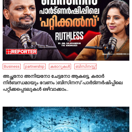
Business
partnership
കരാറുകൾ
ബിസിനസ്സ്
അച്ഛനോ അനിയനോ ചേട്ടനോ ആകട്ടെ, കരാർ
നിർബന്ധമായും വേണം |ബിസിനസ് പാർട്ണർഷിപ്പിലെ
പറ്റിക്കപ്പെടലുകൾ ഒഴിവാക്കാം..