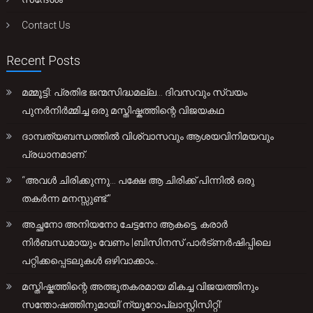
Contact Us
Recent Posts
മമ്മൂട്ടി: പ്രതിഭ ജന്മസിദ്ധമല്ല… ദിവസവും സ്വയം
പുനർനിർമ്മിച്ച ഒരു മസ്തിഷ്കത്തിന്റെ വിജയകഥ
ദാമ്പത്യബന്ധത്തിൽ വിശ്വാസവും ആശയവിനിമയവും
പ്രധാനമാണ്.
“അവൾ ചിരിക്കുന്നു… പക്ഷേ ആ ചിരിക്ക് പിന്നിൽ ഒരു
തകർന്ന മനസ്സുണ്ട്.”
അച്ഛനോ അനിയനോ ചേട്ടനോ ആകട്ടെ, കരാർ
നിർബന്ധമായും വേണം |ബിസിനസ് പാർട്ണർഷിപ്പിലെ
പറ്റിക്കപ്പെടലുകൾ ഒഴിവാക്കാം..
മസ്തിഷ്കത്തിന്റെ അത്ഭുതകരമായ മികച്ച വിജയത്തിനും
സന്തോഷത്തിനുമായി’ന്യൂറോപ്ലാസ്റ്റിസിറ്റി’