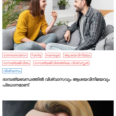
communication
Family
marriage
ആശയവിനിമയം
ദാമ്പത്യജീവിതം
ദാമ്പത്യജീവിതത്തിലെ വിശ്വസ്തത
വിശ്വാസം
ദാമ്പത്യബന്ധത്തിൽ വിശ്വാസവും ആശയവിനിമയവും
പ്രധാനമാണ്.