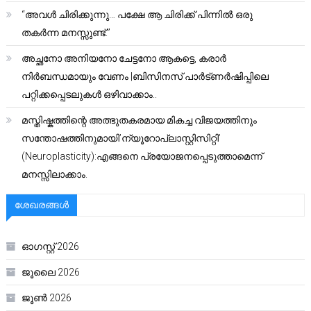
“അവൾ ചിരിക്കുന്നു… പക്ഷേ ആ ചിരിക്ക് പിന്നിൽ ഒരു
തകർന്ന മനസ്സുണ്ട്.”
അച്ഛനോ അനിയനോ ചേട്ടനോ ആകട്ടെ, കരാർ
നിർബന്ധമായും വേണം |ബിസിനസ് പാർട്ണർഷിപ്പിലെ
പറ്റിക്കപ്പെടലുകൾ ഒഴിവാക്കാം..
മസ്തിഷ്കത്തിന്റെ അത്ഭുതകരമായ മികച്ച വിജയത്തിനും
സന്തോഷത്തിനുമായി’ന്യൂറോപ്ലാസ്റ്റിസിറ്റി’
(Neuroplasticity):എങ്ങനെ പ്രയോജനപ്പെടുത്താമെന്ന്
മനസ്സിലാക്കാം.
ശേഖരങ്ങൾ
ഓഗസ്റ്റ്‌ 2026
ജൂലൈ 2026
ജൂൺ 2026