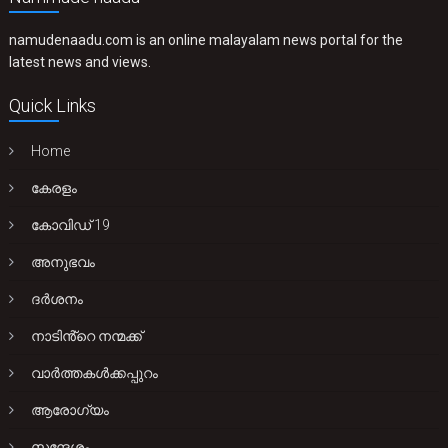
namudenaadu.com is an online malayalam news portal for the
latest news and views.
Quick Links
Home
കേരളം
കോവിഡ് 19
അനുഭവം
ദർശനം
നാടിൻ്റെ നന്മക്ക്
വാർത്തകൾക്കപ്പുറം
ആരോഗ്യം
സന്ദേശം