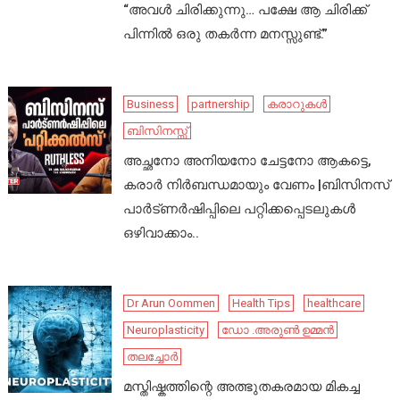
“അവൾ ചിരിക്കുന്നു… പക്ഷേ ആ ചിരിക്ക്
പിന്നിൽ ഒരു തകർന്ന മനസ്സുണ്ട്.”
Business
partnership
കരാറുകൾ
ബിസിനസ്സ്
അച്ഛനോ അനിയനോ ചേട്ടനോ ആകട്ടെ,
കരാർ നിർബന്ധമായും വേണം |ബിസിനസ്
പാർട്ണർഷിപ്പിലെ പറ്റിക്കപ്പെടലുകൾ
ഒഴിവാക്കാം..
Dr Arun Oommen
Health Tips
healthcare
Neuroplasticity
ഡോ .അരുൺ ഉമ്മൻ
തലച്ചോർ
മസ്തിഷ്കത്തിന്റെ അത്ഭുതകരമായ മികച്ച