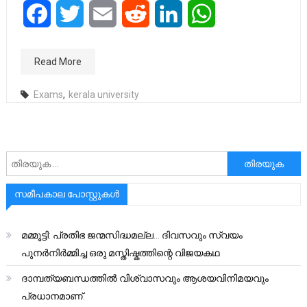
Facebook
Twitter
Email
Reddit
LinkedIn
WhatsApp
Read More
Exams
,
kerala university
അനേഷിക്കുക
സമീപകാല പോസ്റ്റുകൾ
മമ്മൂട്ടി: പ്രതിഭ ജന്മസിദ്ധമല്ല… ദിവസവും സ്വയം
പുനർനിർമ്മിച്ച ഒരു മസ്തിഷ്കത്തിന്റെ വിജയകഥ
ദാമ്പത്യബന്ധത്തിൽ വിശ്വാസവും ആശയവിനിമയവും
പ്രധാനമാണ്.