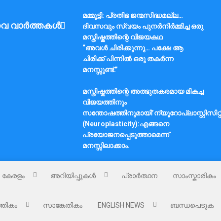
മമ്മൂട്ടി: പ്രതിഭ ജന്മസിദ്ധമല്ല…
വ വാർത്തകൾ
ദിവസവും സ്വയം പുനർനിർമ്മിച്ച ഒരു
മസ്തിഷ്കത്തിന്റെ വിജയകഥ
“അവൾ ചിരിക്കുന്നു… പക്ഷേ ആ
ചിരിക്ക് പിന്നിൽ ഒരു തകർന്ന
മനസ്സുണ്ട്.”
മസ്തിഷ്കത്തിന്റെ അത്ഭുതകരമായ മികച്ച
വിജയത്തിനും
സന്തോഷത്തിനുമായി’ന്യൂറോപ്ലാസ്റ്റിസിറ്റ
(Neuroplasticity):എങ്ങനെ
പ്രയോജനപ്പെടുത്താമെന്ന്
മനസ്സിലാക്കാം.
കേരളം
അറിയിപ്പുകൾ
പ്രാർത്ഥന
സാംസ്കാരികം
്തികം
സാങ്കേതികം
ENGLISH NEWS
ബന്ധപെടുക