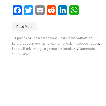
Facebook
Twitter
Email
Reddit
LinkedIn
WhatsApp
Read More
Eparchy of Kothamangalam
,
Fr. Arun Valiyathazhathu
,
kerala labour movement
,
Kothamangalam diocese
,
labour
,
Labour Bank
,
mar george madathikandathil
,
Nammude
Naadu News