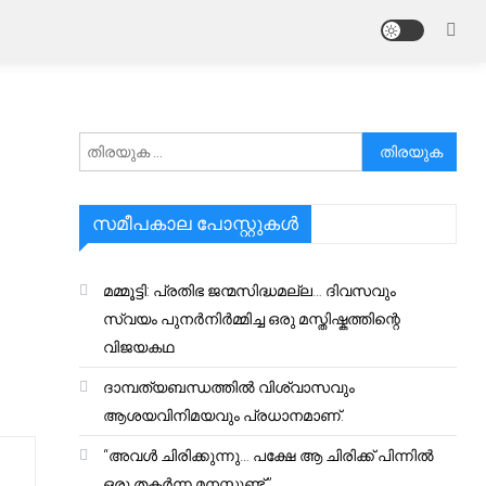
അനേഷിക്കുക
സമീപകാല പോസ്റ്റുകൾ
മമ്മൂട്ടി: പ്രതിഭ ജന്മസിദ്ധമല്ല… ദിവസവും
സ്വയം പുനർനിർമ്മിച്ച ഒരു മസ്തിഷ്കത്തിന്റെ
വിജയകഥ
ദാമ്പത്യബന്ധത്തിൽ വിശ്വാസവും
ആശയവിനിമയവും പ്രധാനമാണ്.
“അവൾ ചിരിക്കുന്നു… പക്ഷേ ആ ചിരിക്ക് പിന്നിൽ
ഒരു തകർന്ന മനസ്സുണ്ട്.”