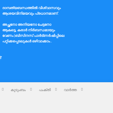
ദാമ്പത്യബന്ധത്തിൽ വിശ്വാസവും
ആശയവിനിമയവും പ്രധാനമാണ്.
അച്ഛനോ അനിയനോ ചേട്ടനോ
ആകട്ടെ, കരാർ നിർബന്ധമായും
വേണം |ബിസിനസ് പാർട്ണർഷിപ്പിലെ
പറ്റിക്കപ്പെടലുകൾ ഒഴിവാക്കാം..
ി’
കുടുംബം
പംക്തി
വാർത്ത