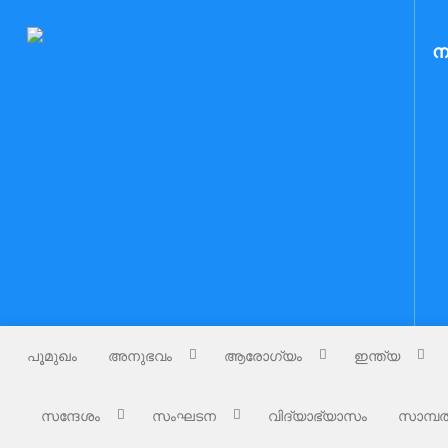
Skip
to
Nammude Naadu
ന
നമ്മുടെ നാട്
content
പൂമുഖം
അനുഭവം
ആരോഗ്യം
ഇന്ത്യ
സന്ദേശം
സംഘടന
വിദ്യാഭ്യാസം
സാമ്പത