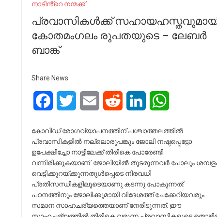
നാടിൻ്റെ നന്മക്ക്
പ്രവാസികൾക്ക് സഹായഹസ്തവുമായ
കോതമംഗലം രൂപതയുടെ – ലേബർ
ബാങ്ക്
Share News
Facebook
Twitter
Email
Reddit
LinkedIn
WhatsApp
കോവിഡ് രോഗവ്യാപനത്തിന് പശ്ചാത്തലത്തിൽ
പ്രവാസികളിൽ നല്ലൊരുപങ്കും ജോലി നഷ്ടപ്പെട്ടോ
ഉപേക്ഷിച്ചോ നാട്ടിലേക്ക് തിരികെ പോരേണ്ടി
വന്നിരിക്കുകയാണ്. ജോലിയിൽ തുടരുന്നവർ പോലും ശമ്പള
വെട്ടിക്കുറയ്ക്കുന്നതുൾപ്പെടെ നിരവധി
പ്രതിസന്ധികളിലൂടെയാണു കടന്നു പോകുന്നത്.
പഠനത്തിനും ജോലിക്കുമായി വിദേശത്ത് ചേക്കേറിയവരും
സമാന സാഹചര്യത്തെയാണ് നേരിടുന്നത്. ഈ
സാഹചര്യത്തിൽ തിരികെ വരുന്ന പ്രവാസികളുടെ തൊഴ