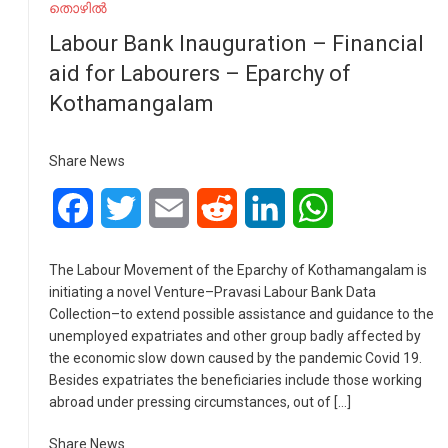
തൊഴിൽ
Labour Bank Inauguration – Financial
aid for Labourers – Eparchy of
Kothamangalam
Share News
Facebook
Twitter
Email
Reddit
LinkedIn
WhatsApp
The Labour Movement of the Eparchy of Kothamangalam is
initiating a novel Venture–Pravasi Labour Bank Data
Collection–to extend possible assistance and guidance to the
unemployed expatriates and other group badly affected by
the economic slow down caused by the pandemic Covid 19.
Besides expatriates the beneficiaries include those working
abroad under pressing circumstances, out of […]
Share News