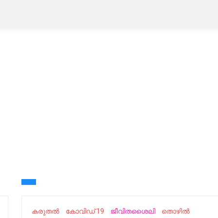
കരുതൽ
കോവിഡ് 19
ജീവിതശൈലി
തൊഴിൽ