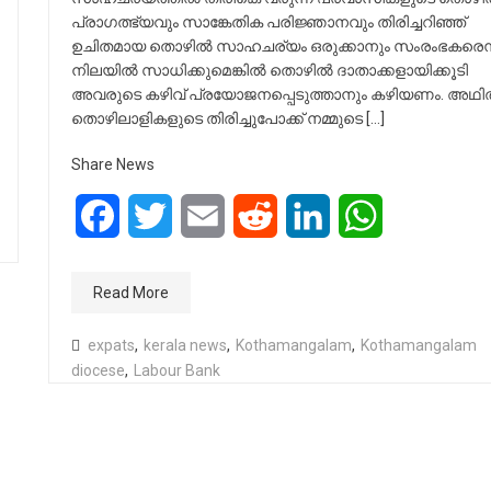
പ്രാഗത്ഭ്യവും സാങ്കേതിക പരിജ്ഞാനവും തിരിച്ചറിഞ്ഞ്
ഉചിതമായ തൊഴിൽ സാഹചര്യം ഒരുക്കാനും സംരംഭകരെന
നിലയിൽ സാധിക്കുമെങ്കിൽ തൊഴിൽ ദാതാക്കളായിക്കൂടി
അവരുടെ കഴിവ് പ്രയോജനപ്പെടുത്താനും കഴിയണം. അഥി
തൊഴിലാളികളുടെ തിരിച്ചുപോക്ക് നമ്മുടെ […]
Share News
Facebook
Twitter
Email
Reddit
LinkedIn
WhatsApp
Read More
expats
,
kerala news
,
Kothamangalam
,
Kothamangalam
diocese
,
Labour Bank