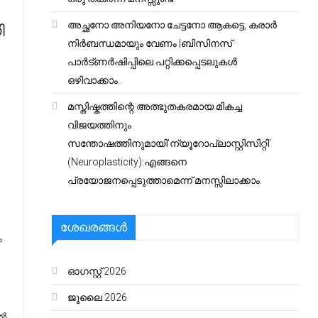
അച്ഛനോ അനിയനോ ചേട്ടനോ ആകട്ടെ, കരാർ
ി
നിർബന്ധമായും വേണം |ബിസിനസ്
പാർട്ണർഷിപ്പിലെ പറ്റിക്കപ്പെടലുകൾ
ഒഴിവാക്കാം..
മസ്തിഷ്കത്തിന്റെ അത്ഭുതകരമായ മികച്ച
വിജയത്തിനും
സന്തോഷത്തിനുമായി’ന്യൂറോപ്ലാസ്റ്റിസിറ്റി’
(Neuroplasticity):എങ്ങനെ
പ്രയോജനപ്പെടുത്താമെന്ന് മനസ്സിലാക്കാം.
ശേഖരങ്ങൾ
ം
ഓഗസ്റ്റ്‌ 2026
ജൂലൈ 2026
ിൽ