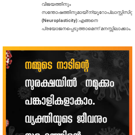
വിജയത്തിനും
സന്തോഷത്തിനുമായി’ന്യൂറോപ്ലാസ്റ്റിസിറ്റി’
(Neuroplasticity):എങ്ങനെ
പ്രയോജനപ്പെടുത്താമെന്ന് മനസ്സിലാക്കാം.