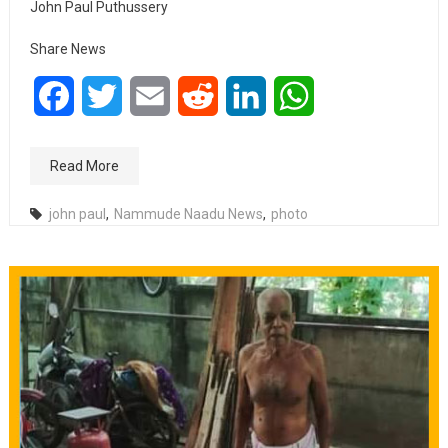
John Paul Puthussery
Share News
Facebook
Twitter
Email
Reddit
LinkedIn
WhatsApp
Read More
john paul
,
Nammude Naadu News
,
photo