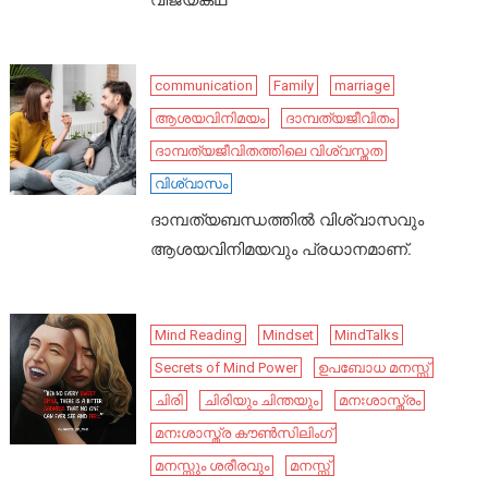
വിജയകഥ
communication
Family
marriage
ആശയവിനിമയം
ദാമ്പത്യജീവിതം
ദാമ്പത്യജീവിതത്തിലെ വിശ്വസ്തത
വിശ്വാസം
ദാമ്പത്യബന്ധത്തിൽ വിശ്വാസവും
ആശയവിനിമയവും പ്രധാനമാണ്.
Mind Reading
Mindset
MindTalks
Secrets of Mind Power
ഉപബോധ മനസ്സ്
ചിരി
ചിരിയും ചിന്തയും
മനഃശാസ്ത്രം
മനഃശാസ്ത്ര കൗൺസിലിംഗ്
മനസ്സും ശരീരവും
മനസ്സ്