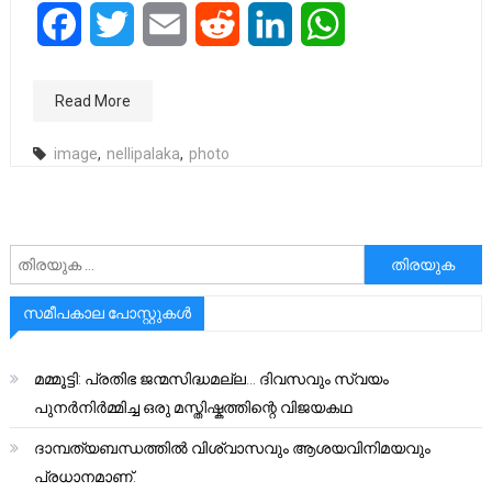
Facebook
Twitter
Email
Reddit
LinkedIn
WhatsApp
Read More
image
,
nellipalaka
,
photo
അനേഷിക്കുക
സമീപകാല പോസ്റ്റുകൾ
മമ്മൂട്ടി: പ്രതിഭ ജന്മസിദ്ധമല്ല… ദിവസവും സ്വയം
പുനർനിർമ്മിച്ച ഒരു മസ്തിഷ്കത്തിന്റെ വിജയകഥ
ദാമ്പത്യബന്ധത്തിൽ വിശ്വാസവും ആശയവിനിമയവും
പ്രധാനമാണ്.