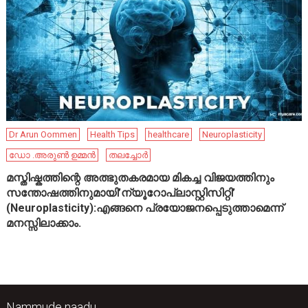
Dr Arun Oommen
Health Tips
healthcare
Neuroplasticity
ഡോ .അരുൺ ഉമ്മൻ
തലച്ചോർ
മസ്തിഷ്കത്തിന്റെ അത്ഭുതകരമായ മികച്ച വിജയത്തിനും
സന്തോഷത്തിനുമായി’ന്യൂറോപ്ലാസ്റ്റിസിറ്റി’
(Neuroplasticity):എങ്ങനെ പ്രയോജനപ്പെടുത്താമെന്ന്
മനസ്സിലാക്കാം.
Nammude naadu