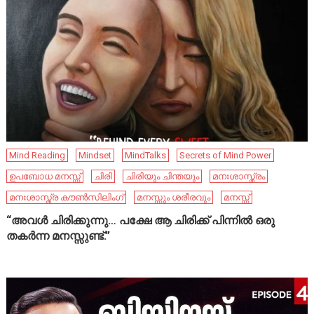
Mind Reading
Mindset
MindTalks
Secrets of Mind Power
ഉപബോധ മനസ്സ്
ചിരി
ചിരിയും ചിന്തയും
മനഃശാസ്ത്രം
മനഃശാസ്ത്ര കൗൺസിലിംഗ്
മനസ്സും ശരീരവും
മനസ്സ്
“അവൾ ചിരിക്കുന്നു… പക്ഷേ ആ ചിരിക്ക് പിന്നിൽ ഒരു
തകർന്ന മനസ്സുണ്ട്.”