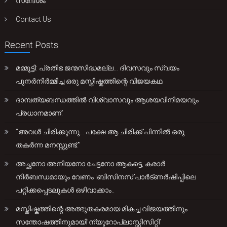
സന്ദേശം
Contact Us
Recent Posts
മമ്മൂട്ടി: പ്രതിഭ ജന്മസിദ്ധമല്ല… ദിവസവും സ്വയം
പുനർനിർമ്മിച്ച ഒരു മസ്തിഷ്കത്തിന്റെ വിജയകഥ
ദാമ്പത്യബന്ധത്തിൽ വിശ്വാസവും ആശയവിനിമയവും
പ്രധാനമാണ്.
“അവൾ ചിരിക്കുന്നു… പക്ഷേ ആ ചിരിക്ക് പിന്നിൽ ഒരു
തകർന്ന മനസ്സുണ്ട്.”
അച്ഛനോ അനിയനോ ചേട്ടനോ ആകട്ടെ, കരാർ
നിർബന്ധമായും വേണം |ബിസിനസ് പാർട്ണർഷിപ്പിലെ
പറ്റിക്കപ്പെടലുകൾ ഒഴിവാക്കാം..
മസ്തിഷ്കത്തിന്റെ അത്ഭുതകരമായ മികച്ച വിജയത്തിനും
സന്തോഷത്തിനുമായി’ന്യൂറോപ്ലാസ്റ്റിസിറ്റി’