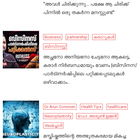
“അവൾ ചിരിക്കുന്നു… പക്ഷേ ആ ചിരിക്ക്
പിന്നിൽ ഒരു തകർന്ന മനസ്സുണ്ട്.”
Business
partnership
കരാറുകൾ
ബിസിനസ്സ്
അച്ഛനോ അനിയനോ ചേട്ടനോ ആകട്ടെ,
കരാർ നിർബന്ധമായും വേണം |ബിസിനസ്
പാർട്ണർഷിപ്പിലെ പറ്റിക്കപ്പെടലുകൾ
ഒഴിവാക്കാം..
Dr Arun Oommen
Health Tips
healthcare
Neuroplasticity
ഡോ .അരുൺ ഉമ്മൻ
തലച്ചോർ
മസ്തിഷ്കത്തിന്റെ അത്ഭുതകരമായ മികച്ച