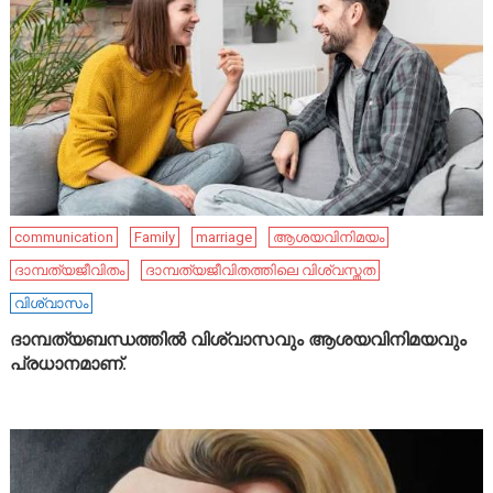
communication
Family
marriage
ആശയവിനിമയം
ദാമ്പത്യജീവിതം
ദാമ്പത്യജീവിതത്തിലെ വിശ്വസ്തത
വിശ്വാസം
ദാമ്പത്യബന്ധത്തിൽ വിശ്വാസവും ആശയവിനിമയവും
പ്രധാനമാണ്.