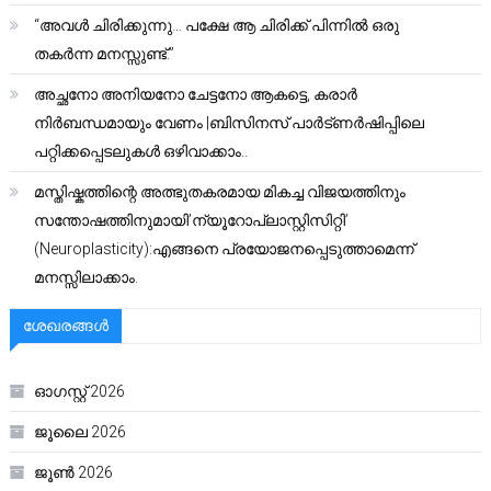
“അവൾ ചിരിക്കുന്നു… പക്ഷേ ആ ചിരിക്ക് പിന്നിൽ ഒരു
തകർന്ന മനസ്സുണ്ട്.”
അച്ഛനോ അനിയനോ ചേട്ടനോ ആകട്ടെ, കരാർ
നിർബന്ധമായും വേണം |ബിസിനസ് പാർട്ണർഷിപ്പിലെ
പറ്റിക്കപ്പെടലുകൾ ഒഴിവാക്കാം..
മസ്തിഷ്കത്തിന്റെ അത്ഭുതകരമായ മികച്ച വിജയത്തിനും
സന്തോഷത്തിനുമായി’ന്യൂറോപ്ലാസ്റ്റിസിറ്റി’
(Neuroplasticity):എങ്ങനെ പ്രയോജനപ്പെടുത്താമെന്ന്
മനസ്സിലാക്കാം.
ശേഖരങ്ങൾ
ഓഗസ്റ്റ്‌ 2026
ജൂലൈ 2026
ജൂൺ 2026