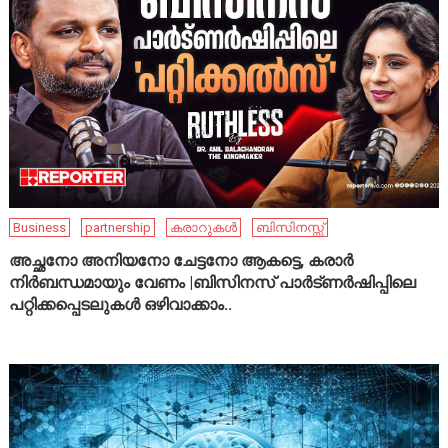
Business
partnership
കരാറുകൾ
ബിസിനസ്സ്
അച്ഛനോ അനിയനോ ചേട്ടനോ ആകട്ടെ, കരാർ
നിർബന്ധമായും വേണം |ബിസിനസ് പാർട്ണർഷിപ്പിലെ
പറ്റിക്കപ്പെടലുകൾ ഒഴിവാക്കാം..