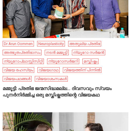
Dr Arun Oommen
Neuroplasticity
അതുല്യ പ്രതിഭ
അത്ഭുതപ്രതിഭാസം
നടൻ മമ്മൂട്ടി
ന്യൂറോ സർജൻ
ന്യൂറോപ്ലാസ്റ്റിസിറ്റി
ന്യൂറോസർജറി
മസ്തിഷ്കം
വിജയ രഹസ്യം
വിജയഗാഥ
വിജയത്തിന് പിന്നിൽ
വിജയപഥങ്ങൾ
വിജയാശംസകൾ
മമ്മൂട്ടി: പ്രതിഭ ജന്മസിദ്ധമല്ല… ദിവസവും സ്വയം
പുനർനിർമ്മിച്ച ഒരു മസ്തിഷ്കത്തിന്റെ വിജയകഥ