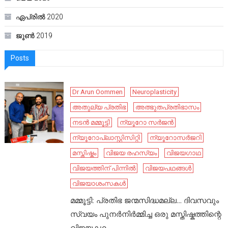
ഏപ്രിൽ 2020
ജൂൺ 2019
Posts
Dr Arun Oommen
Neuroplasticity
അതുല്യ പ്രതിഭ
അത്ഭുതപ്രതിഭാസം
നടൻ മമ്മൂട്ടി
ന്യൂറോ സർജൻ
ന്യൂറോപ്ലാസ്റ്റിസിറ്റി
ന്യൂറോസർജറി
മസ്തിഷ്കം
വിജയ രഹസ്യം
വിജയഗാഥ
വിജയത്തിന് പിന്നിൽ
വിജയപഥങ്ങൾ
വിജയാശംസകൾ
മമ്മൂട്ടി: പ്രതിഭ ജന്മസിദ്ധമല്ല… ദിവസവും
സ്വയം പുനർനിർമ്മിച്ച ഒരു മസ്തിഷ്കത്തിന്റെ