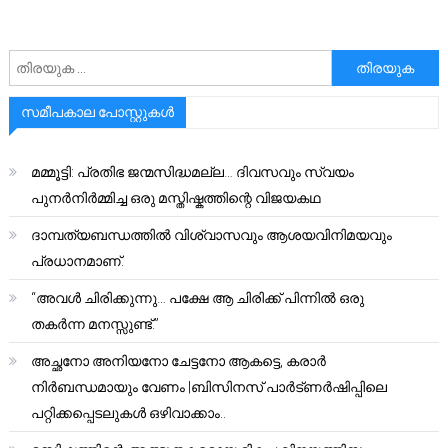
അനേഷിക്കുക
സമീപകാല പോസ്റ്റുകൾ
മമ്മൂട്ടി: പ്രതിഭ ജന്മസിദ്ധമല്ല… ദിവസവും സ്വയം
പുനർനിർമ്മിച്ച ഒരു മസ്തിഷ്കത്തിന്റെ വിജയകഥ
ദാമ്പത്യബന്ധത്തിൽ വിശ്വാസവും ആശയവിനിമയവും
പ്രധാനമാണ്.
“അവൾ ചിരിക്കുന്നു… പക്ഷേ ആ ചിരിക്ക് പിന്നിൽ ഒരു
തകർന്ന മനസ്സുണ്ട്.”
അച്ഛനോ അനിയനോ ചേട്ടനോ ആകട്ടെ, കരാർ
നിർബന്ധമായും വേണം |ബിസിനസ് പാർട്ണർഷിപ്പിലെ
പറ്റിക്കപ്പെടലുകൾ ഒഴിവാക്കാം..