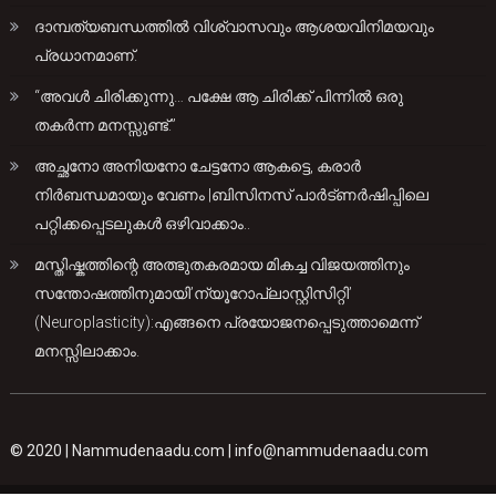
ദാമ്പത്യബന്ധത്തിൽ വിശ്വാസവും ആശയവിനിമയവും
പ്രധാനമാണ്.
“അവൾ ചിരിക്കുന്നു… പക്ഷേ ആ ചിരിക്ക് പിന്നിൽ ഒരു
തകർന്ന മനസ്സുണ്ട്.”
അച്ഛനോ അനിയനോ ചേട്ടനോ ആകട്ടെ, കരാർ
നിർബന്ധമായും വേണം |ബിസിനസ് പാർട്ണർഷിപ്പിലെ
പറ്റിക്കപ്പെടലുകൾ ഒഴിവാക്കാം..
മസ്തിഷ്കത്തിന്റെ അത്ഭുതകരമായ മികച്ച വിജയത്തിനും
സന്തോഷത്തിനുമായി’ന്യൂറോപ്ലാസ്റ്റിസിറ്റി’
(Neuroplasticity):എങ്ങനെ പ്രയോജനപ്പെടുത്താമെന്ന്
മനസ്സിലാക്കാം.
© 2020 |
Nammudenaadu.com
|
info@nammudenaadu.com