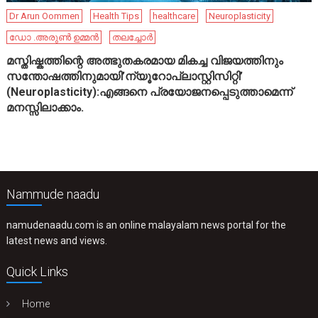
Dr Arun Oommen
Health Tips
healthcare
Neuroplasticity
ഡോ .അരുൺ ഉമ്മൻ
തലച്ചോർ
മസ്തിഷ്കത്തിന്റെ അത്ഭുതകരമായ മികച്ച വിജയത്തിനും
സന്തോഷത്തിനുമായി’ന്യൂറോപ്ലാസ്റ്റിസിറ്റി’
(Neuroplasticity):എങ്ങനെ പ്രയോജനപ്പെടുത്താമെന്ന്
മനസ്സിലാക്കാം.
Nammude naadu
namudenaadu.com is an online malayalam news portal for the
latest news and views.
Quick Links
Home