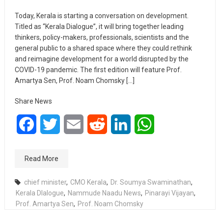
Today, Kerala is starting a conversation on development.
Titled as “Kerala Dialogue”, it will bring together leading
thinkers, policy-makers, professionals, scientists and the
general public to a shared space where they could rethink
and reimagine development for a world disrupted by the
COVID-19 pandemic. The first edition will feature Prof.
Amartya Sen, Prof. Noam Chomsky […]
Share News
Facebook
Twitter
Email
Reddit
LinkedIn
WhatsApp
Read More
chief minister
,
CMO Kerala
,
Dr. Soumya Swaminathan
,
Kerala DIalogue
,
Nammude Naadu News
,
Pinarayi Vijayan
,
Prof. Amartya Sen
,
Prof. Noam Chomsky