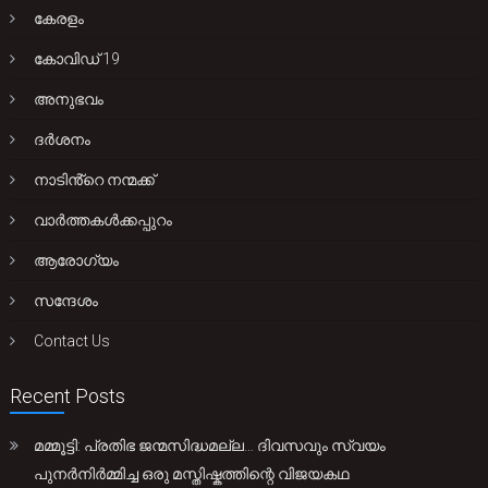
കേരളം
കോവിഡ് 19
അനുഭവം
ദർശനം
നാടിൻ്റെ നന്മക്ക്
വാർത്തകൾക്കപ്പുറം
ആരോഗ്യം
സന്ദേശം
Contact Us
Recent Posts
മമ്മൂട്ടി: പ്രതിഭ ജന്മസിദ്ധമല്ല… ദിവസവും സ്വയം
പുനർനിർമ്മിച്ച ഒരു മസ്തിഷ്കത്തിന്റെ വിജയകഥ