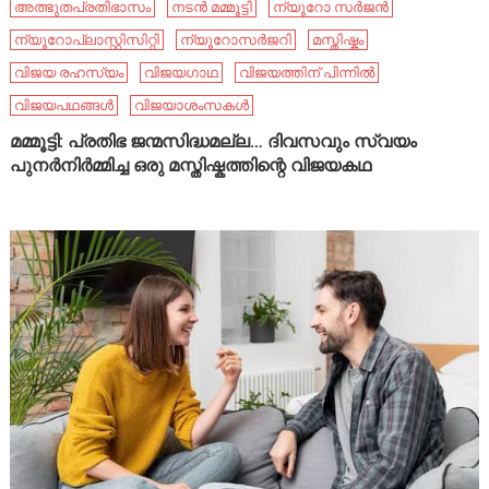
അത്ഭുതപ്രതിഭാസം
നടൻ മമ്മൂട്ടി
ന്യൂറോ സർജൻ
ന്യൂറോപ്ലാസ്റ്റിസിറ്റി
ന്യൂറോസർജറി
മസ്തിഷ്കം
വിജയ രഹസ്യം
വിജയഗാഥ
വിജയത്തിന് പിന്നിൽ
വിജയപഥങ്ങൾ
വിജയാശംസകൾ
മമ്മൂട്ടി: പ്രതിഭ ജന്മസിദ്ധമല്ല… ദിവസവും സ്വയം
പുനർനിർമ്മിച്ച ഒരു മസ്തിഷ്കത്തിന്റെ വിജയകഥ