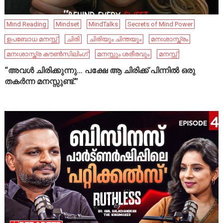
Mind Reading
Mindset
MindTalks
Secrets of Mind Power
ഉപബോധ മനസ്സ്
ചിരി
ചിരിയും ചിന്തയും
മനഃശാസ്ത്രം
മനഃശാസ്ത്ര കൗൺസിലിംഗ്
മനസ്സും ശരീരവും
മനസ്സ്
“അവൾ ചിരിക്കുന്നു… പക്ഷേ ആ ചിരിക്ക് പിന്നിൽ ഒരു
തകർന്ന മനസ്സുണ്ട്.”