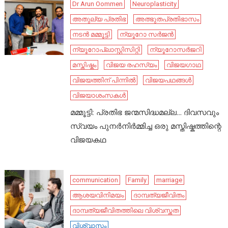
Dr Arun Oommen
Neuroplasticity
അതുല്യ പ്രതിഭ
അത്ഭുതപ്രതിഭാസം
നടൻ മമ്മൂട്ടി
ന്യൂറോ സർജൻ
ന്യൂറോപ്ലാസ്റ്റിസിറ്റി
ന്യൂറോസർജറി
മസ്തിഷ്കം
വിജയ രഹസ്യം
വിജയഗാഥ
വിജയത്തിന് പിന്നിൽ
വിജയപഥങ്ങൾ
വിജയാശംസകൾ
മമ്മൂട്ടി: പ്രതിഭ ജന്മസിദ്ധമല്ല… ദിവസവും
സ്വയം പുനർനിർമ്മിച്ച ഒരു മസ്തിഷ്കത്തിന്റെ
വിജയകഥ
communication
Family
marriage
ആശയവിനിമയം
ദാമ്പത്യജീവിതം
ദാമ്പത്യജീവിതത്തിലെ വിശ്വസ്തത
വിശ്വാസം