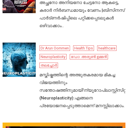
അച്ഛനോ അനിയനോ ചേട്ടനോ ആകട്ടെ,
കരാർ നിർബന്ധമായും വേണം |ബിസിനസ്
പാർട്ണർഷിപ്പിലെ പറ്റിക്കപ്പെടലുകൾ
ഒഴിവാക്കാം..
Dr Arun Oommen
Health Tips
healthcare
Neuroplasticity
ഡോ .അരുൺ ഉമ്മൻ
തലച്ചോർ
മസ്തിഷ്കത്തിന്റെ അത്ഭുതകരമായ മികച്ച
വിജയത്തിനും
സന്തോഷത്തിനുമായി’ന്യൂറോപ്ലാസ്റ്റിസിറ്റി’
(Neuroplasticity):എങ്ങനെ
പ്രയോജനപ്പെടുത്താമെന്ന് മനസ്സിലാക്കാം.