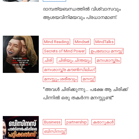
ദാമ്പത്യബന്ധത്തിൽ വിശ്വാസവും
ആശയവിനിമയവും പ്രധാനമാണ്.
Mind Reading
Mindset
MindTalks
Secrets of Mind Power
ഉപബോധ മനസ്സ്
ചിരി
ചിരിയും ചിന്തയും
മനഃശാസ്ത്രം
മനഃശാസ്ത്ര കൗൺസിലിംഗ്
മനസ്സും ശരീരവും
മനസ്സ്
“അവൾ ചിരിക്കുന്നു… പക്ഷേ ആ ചിരിക്ക്
പിന്നിൽ ഒരു തകർന്ന മനസ്സുണ്ട്.”
Business
partnership
കരാറുകൾ
ബിസിനസ്സ്