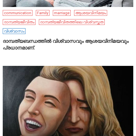
communication
Family
marriage
ആശയവിനിമയം
ദാമ്പത്യജീവിതം
ദാമ്പത്യജീവിതത്തിലെ വിശ്വസ്തത
വിശ്വാസം
ദാമ്പത്യബന്ധത്തിൽ വിശ്വാസവും ആശയവിനിമയവും
പ്രധാനമാണ്.