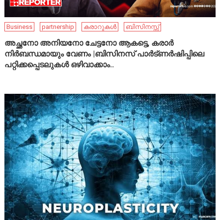
Business
partnership
കരാറുകൾ
ബിസിനസ്സ്
അച്ഛനോ അനിയനോ ചേട്ടനോ ആകട്ടെ, കരാർ
നിർബന്ധമായും വേണം |ബിസിനസ് പാർട്ണർഷിപ്പിലെ
പറ്റിക്കപ്പെടലുകൾ ഒഴിവാക്കാം..