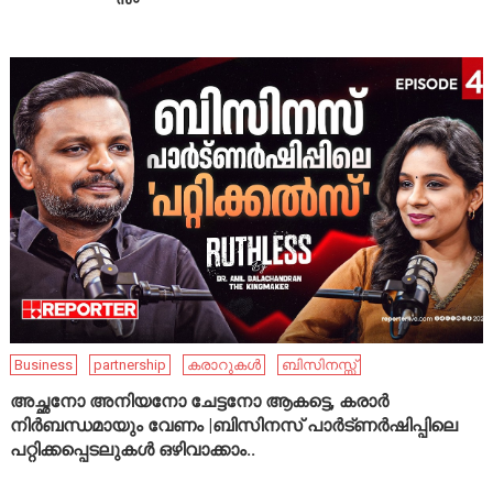
Business
partnership
കരാറുകൾ
ബിസിനസ്സ്
അച്ഛനോ അനിയനോ ചേട്ടനോ ആകട്ടെ, കരാർ
നിർബന്ധമായും വേണം |ബിസിനസ് പാർട്ണർഷിപ്പിലെ
പറ്റിക്കപ്പെടലുകൾ ഒഴിവാക്കാം..