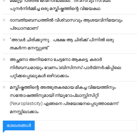
മമ്മൂട്ടി: പ്രതിഭ ജന്മസിദ്ധമല്ല… ദിവസവും സ്വയം
പുനർനിർമ്മിച്ച ഒരു മസ്തിഷ്കത്തിന്റെ വിജയകഥ
ദാമ്പത്യബന്ധത്തിൽ വിശ്വാസവും ആശയവിനിമയവും
പ്രധാനമാണ്.
“അവൾ ചിരിക്കുന്നു… പക്ഷേ ആ ചിരിക്ക് പിന്നിൽ ഒരു
തകർന്ന മനസ്സുണ്ട്.”
അച്ഛനോ അനിയനോ ചേട്ടനോ ആകട്ടെ, കരാർ
നിർബന്ധമായും വേണം |ബിസിനസ് പാർട്ണർഷിപ്പിലെ
പറ്റിക്കപ്പെടലുകൾ ഒഴിവാക്കാം..
മസ്തിഷ്കത്തിന്റെ അത്ഭുതകരമായ മികച്ച വിജയത്തിനും
സന്തോഷത്തിനുമായി’ന്യൂറോപ്ലാസ്റ്റിസിറ്റി’
(Neuroplasticity):എങ്ങനെ പ്രയോജനപ്പെടുത്താമെന്ന്
മനസ്സിലാക്കാം.
ശേഖരങ്ങൾ