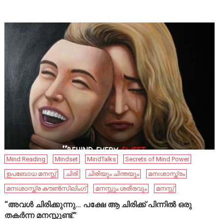
Mind Reading
Mindset
MindTalks
Secrets of Mind Power
ഉപബോധ മനസ്സ്
ചിരി
ചിരിയും ചിന്തയും
മനഃശാസ്ത്രം
മനഃശാസ്ത്ര കൗൺസിലിംഗ്
മനസ്സും ശരീരവും
മനസ്സ്
“അവൾ ചിരിക്കുന്നു… പക്ഷേ ആ ചിരിക്ക് പിന്നിൽ ഒരു
തകർന്ന മനസ്സുണ്ട്.”