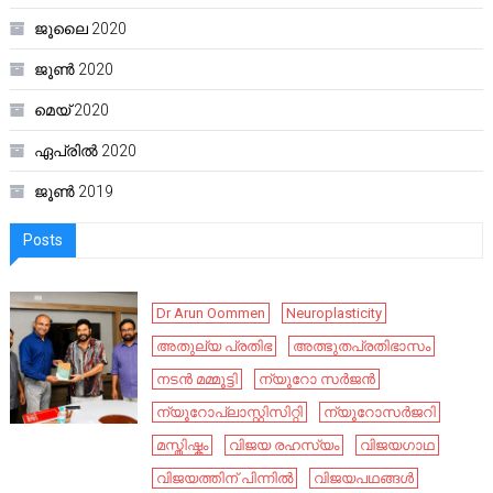
ജൂലൈ 2020
ജൂൺ 2020
മെയ്‌ 2020
ഏപ്രിൽ 2020
ജൂൺ 2019
Posts
Dr Arun Oommen
Neuroplasticity
അതുല്യ പ്രതിഭ
അത്ഭുതപ്രതിഭാസം
നടൻ മമ്മൂട്ടി
ന്യൂറോ സർജൻ
ന്യൂറോപ്ലാസ്റ്റിസിറ്റി
ന്യൂറോസർജറി
മസ്തിഷ്കം
വിജയ രഹസ്യം
വിജയഗാഥ
വിജയത്തിന് പിന്നിൽ
വിജയപഥങ്ങൾ