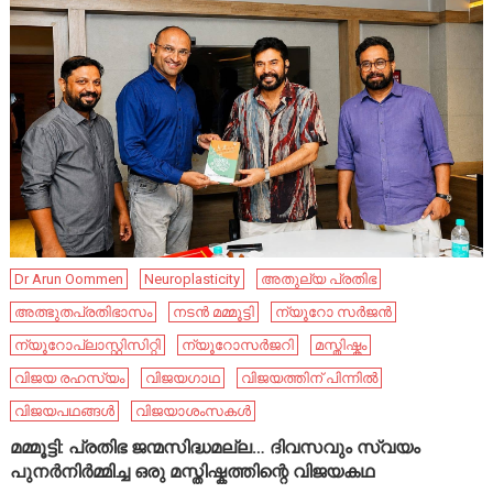
Dr Arun Oommen
Neuroplasticity
അതുല്യ പ്രതിഭ
അത്ഭുതപ്രതിഭാസം
നടൻ മമ്മൂട്ടി
ന്യൂറോ സർജൻ
ന്യൂറോപ്ലാസ്റ്റിസിറ്റി
ന്യൂറോസർജറി
മസ്തിഷ്കം
വിജയ രഹസ്യം
വിജയഗാഥ
വിജയത്തിന് പിന്നിൽ
വിജയപഥങ്ങൾ
വിജയാശംസകൾ
മമ്മൂട്ടി: പ്രതിഭ ജന്മസിദ്ധമല്ല… ദിവസവും സ്വയം
പുനർനിർമ്മിച്ച ഒരു മസ്തിഷ്കത്തിന്റെ വിജയകഥ