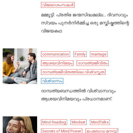
വിജയാശംസകൾ
മമ്മൂട്ടി: പ്രതിഭ ജന്മസിദ്ധമല്ല… ദിവസവും
സ്വയം പുനർനിർമ്മിച്ച ഒരു മസ്തിഷ്കത്തിന്റെ
വിജയകഥ
communication
Family
marriage
ആശയവിനിമയം
ദാമ്പത്യജീവിതം
ദാമ്പത്യജീവിതത്തിലെ വിശ്വസ്തത
വിശ്വാസം
ദാമ്പത്യബന്ധത്തിൽ വിശ്വാസവും
ആശയവിനിമയവും പ്രധാനമാണ്.
Mind Reading
Mindset
MindTalks
Secrets of Mind Power
ഉപബോധ മനസ്സ്