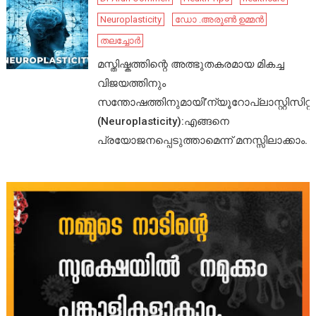
Neuroplasticity
ഡോ .അരുൺ ഉമ്മൻ
തലച്ചോർ
മസ്തിഷ്കത്തിന്റെ അത്ഭുതകരമായ മികച്ച
വിജയത്തിനും
സന്തോഷത്തിനുമായി’ന്യൂറോപ്ലാസ്റ്റിസിറ്റി’
(Neuroplasticity):എങ്ങനെ
പ്രയോജനപ്പെടുത്താമെന്ന് മനസ്സിലാക്കാം.