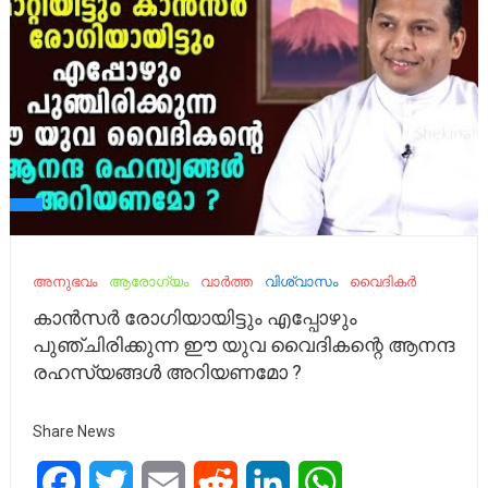
അനുഭവം
ആരോഗ്യം
വാർത്ത
വിശ്വാസം
വൈദികർ
കാൻസർ രോഗിയായിട്ടും എപ്പോഴും
പുഞ്ചിരിക്കുന്ന ഈ യുവ വൈദികന്റെ ആനന്ദ
രഹസ്യങ്ങൾ അറിയണമോ ?
Share News
Facebook
Twitter
Email
Reddit
LinkedIn
WhatsApp