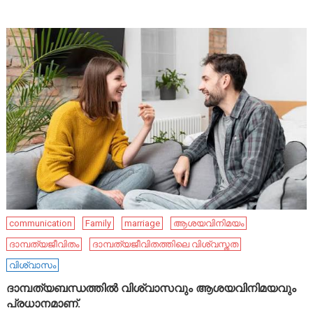
communication
Family
marriage
ആശയവിനിമയം
ദാമ്പത്യജീവിതം
ദാമ്പത്യജീവിതത്തിലെ വിശ്വസ്തത
വിശ്വാസം
ദാമ്പത്യബന്ധത്തിൽ വിശ്വാസവും ആശയവിനിമയവും
പ്രധാനമാണ്.