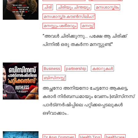
ചിരി
ചിരിയും ചിന്തയും
മനഃശാസ്ത്രം
മനഃശാസ്ത്ര കൗൺസിലിംഗ്
മനസ്സും ശരീരവും
മനസ്സ്
“അവൾ ചിരിക്കുന്നു… പക്ഷേ ആ ചിരിക്ക്
പിന്നിൽ ഒരു തകർന്ന മനസ്സുണ്ട്.”
Business
partnership
കരാറുകൾ
ബിസിനസ്സ്
അച്ഛനോ അനിയനോ ചേട്ടനോ ആകട്ടെ,
കരാർ നിർബന്ധമായും വേണം |ബിസിനസ്
പാർട്ണർഷിപ്പിലെ പറ്റിക്കപ്പെടലുകൾ
ഒഴിവാക്കാം..
Dr Arun Oommen
Health Tips
healthcare