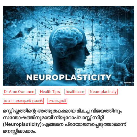
Dr Arun Oommen
Health Tips
healthcare
Neuroplasticity
ഡോ .അരുൺ ഉമ്മൻ
തലച്ചോർ
മസ്തിഷ്കത്തിന്റെ അത്ഭുതകരമായ മികച്ച വിജയത്തിനും
സന്തോഷത്തിനുമായി’ന്യൂറോപ്ലാസ്റ്റിസിറ്റി’
(Neuroplasticity):എങ്ങനെ പ്രയോജനപ്പെടുത്താമെന്ന്
മനസ്സിലാക്കാം.