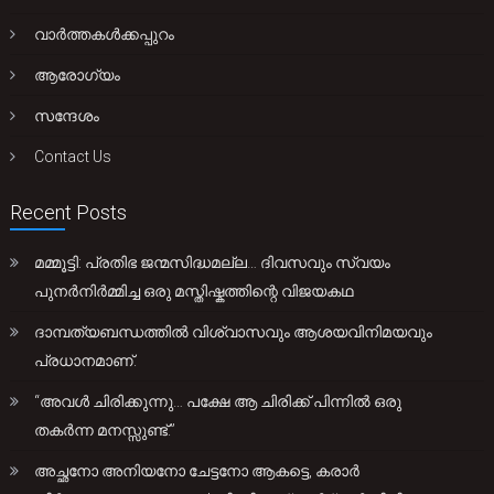
വാർത്തകൾക്കപ്പുറം
ആരോഗ്യം
സന്ദേശം
Contact Us
Recent Posts
മമ്മൂട്ടി: പ്രതിഭ ജന്മസിദ്ധമല്ല… ദിവസവും സ്വയം
പുനർനിർമ്മിച്ച ഒരു മസ്തിഷ്കത്തിന്റെ വിജയകഥ
ദാമ്പത്യബന്ധത്തിൽ വിശ്വാസവും ആശയവിനിമയവും
പ്രധാനമാണ്.
“അവൾ ചിരിക്കുന്നു… പക്ഷേ ആ ചിരിക്ക് പിന്നിൽ ഒരു
തകർന്ന മനസ്സുണ്ട്.”
അച്ഛനോ അനിയനോ ചേട്ടനോ ആകട്ടെ, കരാർ