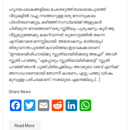
ഹൃദയഫലകങ്ങളിലെ പേരെഴുത്ത് ബാലരാമപുരത്ത്
വീടുകളിൽ വച്ചു നടത്താറുള്ള ഒരു നോമ്പുകാല
പ്രാർത്ഥനക്കൂട്ടം കഴിഞ്ഞ് സന്ധ്യയ്ക്ക് ആളുകൾ
പിരിയുന്ന നേരത്താണ് ഒരു സ്ത്രീയും പുരുഷനും കൂടി ആ
വീട്ടുമുറ്റത്തേക്കു കയറിവന്നത്. ഒറ്റനോട്ടത്തിൽ തന്നെ
എനിക്കവരെ മനസ്സിലായി. അശോകനും ഭാര്യയും!
തിരുവനന്തപുരത്ത് കാവടിത്തല ഇടവകക്കാരാണ്.
“ഈശോമിശിഹായ്ക്കു സ്തുതിയായിരിക്കട്ടെ അച്ചോ!” അവർ
സ്തുതി പറഞ്ഞു. “എപ്പോഴും സ്തുതിയായിരിക്കട്ടെ!” സ്തുതി
പറഞ്ഞ് ഞാൻ പുഞ്ചിരിച്ചെങ്കിലും അവരുടെ വരവ് എനിക്ക്
അസാധാരണമായി തോന്നി! കാരണം എട്ടു പത്തു വർഷം
മുമ്പുള്ള പരിചയമാണ്. സഭയുടെ ഏതെങ്കിലും […]
Share News
Facebook
Twitter
Email
Reddit
LinkedIn
WhatsApp
Read More