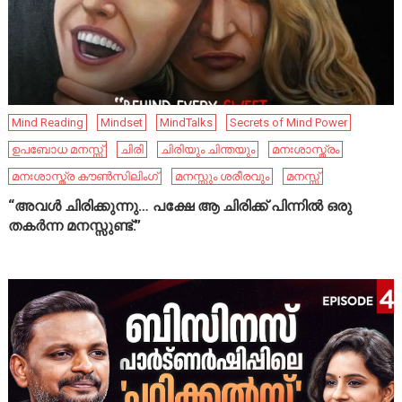
Mind Reading
Mindset
MindTalks
Secrets of Mind Power
ഉപബോധ മനസ്സ്
ചിരി
ചിരിയും ചിന്തയും
മനഃശാസ്ത്രം
മനഃശാസ്ത്ര കൗൺസിലിംഗ്
മനസ്സും ശരീരവും
മനസ്സ്
“അവൾ ചിരിക്കുന്നു… പക്ഷേ ആ ചിരിക്ക് പിന്നിൽ ഒരു
തകർന്ന മനസ്സുണ്ട്.”