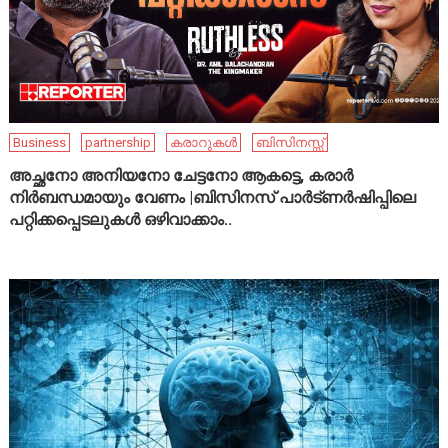
Business
partnership
കരാറുകൾ
ബിസിനസ്സ്
അച്ഛനോ അനിയനോ ചേട്ടനോ ആകട്ടെ, കരാർ
നിർബന്ധമായും വേണം |ബിസിനസ് പാർട്ണർഷിപ്പിലെ
പറ്റിക്കപ്പെടലുകൾ ഒഴിവാക്കാം..