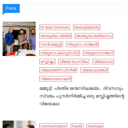
Posts
Dr Arun Oommen
Neuroplasticity
അതുല്യ പ്രതിഭ
അത്ഭുതപ്രതിഭാസം
നടൻ മമ്മൂട്ടി
ന്യൂറോ സർജൻ
ന്യൂറോപ്ലാസ്റ്റിസിറ്റി
ന്യൂറോസർജറി
മസ്തിഷ്കം
വിജയ രഹസ്യം
വിജയഗാഥ
വിജയത്തിന് പിന്നിൽ
വിജയപഥങ്ങൾ
വിജയാശംസകൾ
മമ്മൂട്ടി: പ്രതിഭ ജന്മസിദ്ധമല്ല… ദിവസവും
സ്വയം പുനർനിർമ്മിച്ച ഒരു മസ്തിഷ്കത്തിന്റെ
വിജയകഥ
communication
Family
marriage