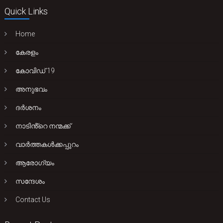
Quick Links
Home
കേരളം
കോവിഡ് 19
അനുഭവം
ദർശനം
നാടിൻ്റെ നന്മക്ക്
വാർത്തകൾക്കപ്പുറം
ആരോഗ്യം
സന്ദേശം
Contact Us