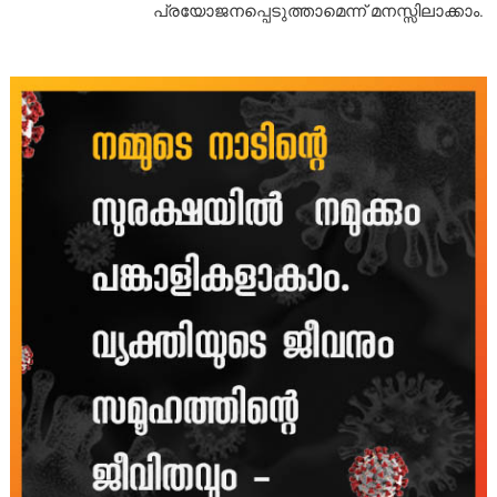
പ്രയോജനപ്പെടുത്താമെന്ന് മനസ്സിലാക്കാം.