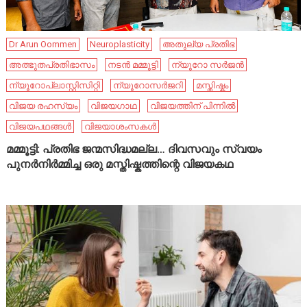
Dr Arun Oommen
Neuroplasticity
അതുല്യ പ്രതിഭ
അത്ഭുതപ്രതിഭാസം
നടൻ മമ്മൂട്ടി
ന്യൂറോ സർജൻ
ന്യൂറോപ്ലാസ്റ്റിസിറ്റി
ന്യൂറോസർജറി
മസ്തിഷ്കം
വിജയ രഹസ്യം
വിജയഗാഥ
വിജയത്തിന് പിന്നിൽ
വിജയപഥങ്ങൾ
വിജയാശംസകൾ
മമ്മൂട്ടി: പ്രതിഭ ജന്മസിദ്ധമല്ല… ദിവസവും സ്വയം
പുനർനിർമ്മിച്ച ഒരു മസ്തിഷ്കത്തിന്റെ വിജയകഥ