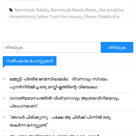
Nammude Naadu
,
Nammude Naadu News
,
she would be
remembering father from the heaven
,
Sheen Palakkuzhy
അനേഷിക്കുക
സമീപകാല പോസ്റ്റുകൾ
മമ്മൂട്ടി: പ്രതിഭ ജന്മസിദ്ധമല്ല… ദിവസവും സ്വയം
പുനർനിർമ്മിച്ച ഒരു മസ്തിഷ്കത്തിന്റെ വിജയകഥ
ദാമ്പത്യബന്ധത്തിൽ വിശ്വാസവും ആശയവിനിമയവും
പ്രധാനമാണ്.
“അവൾ ചിരിക്കുന്നു… പക്ഷേ ആ ചിരിക്ക് പിന്നിൽ ഒരു
തകർന്ന മനസ്സുണ്ട്.”