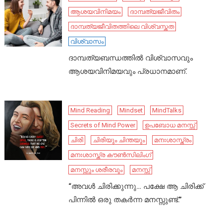
ആശയവിനിമയം
ദാമ്പത്യജീവിതം
ദാമ്പത്യജീവിതത്തിലെ വിശ്വസ്തത
വിശ്വാസം
ദാമ്പത്യബന്ധത്തിൽ വിശ്വാസവും
ആശയവിനിമയവും പ്രധാനമാണ്.
Mind Reading
Mindset
MindTalks
Secrets of Mind Power
ഉപബോധ മനസ്സ്
ചിരി
ചിരിയും ചിന്തയും
മനഃശാസ്ത്രം
മനഃശാസ്ത്ര കൗൺസിലിംഗ്
മനസ്സും ശരീരവും
മനസ്സ്
“അവൾ ചിരിക്കുന്നു… പക്ഷേ ആ ചിരിക്ക്
പിന്നിൽ ഒരു തകർന്ന മനസ്സുണ്ട്.”