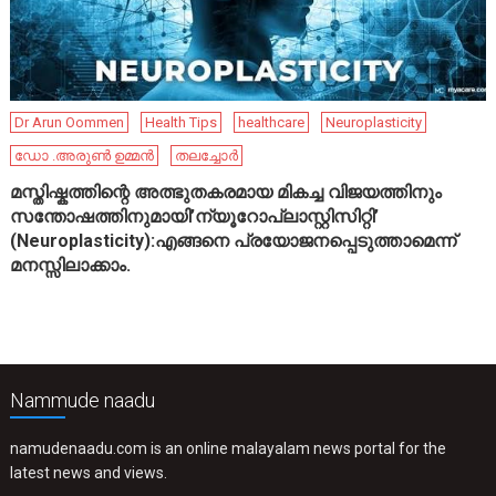
Dr Arun Oommen
Health Tips
healthcare
Neuroplasticity
ഡോ .അരുൺ ഉമ്മൻ
തലച്ചോർ
മസ്തിഷ്കത്തിന്റെ അത്ഭുതകരമായ മികച്ച വിജയത്തിനും
സന്തോഷത്തിനുമായി’ന്യൂറോപ്ലാസ്റ്റിസിറ്റി’
(Neuroplasticity):എങ്ങനെ പ്രയോജനപ്പെടുത്താമെന്ന്
മനസ്സിലാക്കാം.
Nammude naadu
namudenaadu.com is an online malayalam news portal for the
latest news and views.