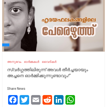
അനുഭവം
ഓർമ്മകൾ
വൈദികർ
സ്വർഗ്ഗത്തിലിരുന്ന് അവൾ തീർച്ചയായും
അച്ചനെ ഓർമ്മിക്കുന്നുണ്ടാവും!”
Share News
Facebook
Twitter
Email
Reddit
LinkedIn
WhatsApp