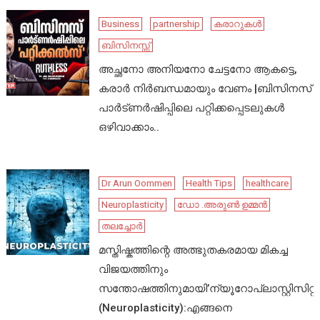
Business
partnership
കരാറുകൾ
ബിസിനസ്സ്
അച്ഛനോ അനിയനോ ചേട്ടനോ ആകട്ടെ,
കരാർ നിർബന്ധമായും വേണം |ബിസിനസ്
പാർട്ണർഷിപ്പിലെ പറ്റിക്കപ്പെടലുകൾ
ഒഴിവാക്കാം..
Dr Arun Oommen
Health Tips
healthcare
Neuroplasticity
ഡോ .അരുൺ ഉമ്മൻ
തലച്ചോർ
മസ്തിഷ്കത്തിന്റെ അത്ഭുതകരമായ മികച്ച
വിജയത്തിനും
സന്തോഷത്തിനുമായി’ന്യൂറോപ്ലാസ്റ്റിസിറ്റി’
(Neuroplasticity):എങ്ങനെ