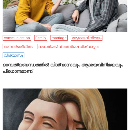
communication
Family
marriage
ആശയവിനിമയം
ദാമ്പത്യജീവിതം
ദാമ്പത്യജീവിതത്തിലെ വിശ്വസ്തത
വിശ്വാസം
ദാമ്പത്യബന്ധത്തിൽ വിശ്വാസവും ആശയവിനിമയവും
പ്രധാനമാണ്.