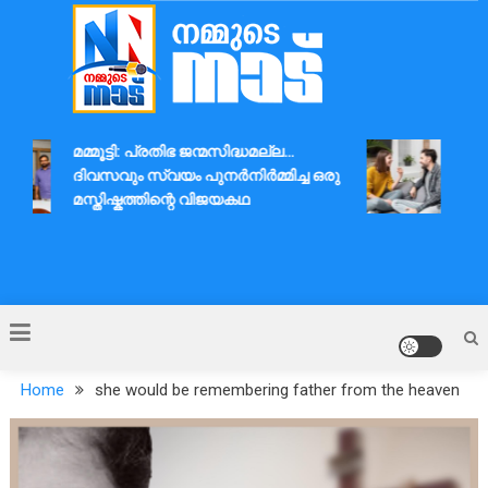
Skip
to
content
Nammude Naadu
മമ്മൂട്ടി: പ്രതിഭ ജന്മസിദ്ധമല്ല…
ദാമ്
ദിവസവും സ്വയം പുനർനിർമ്മിച്ച ഒരു
ആശയവ
മസ്തിഷ്കത്തിന്റെ വിജയകഥ
Home
she would be remembering father from the heaven