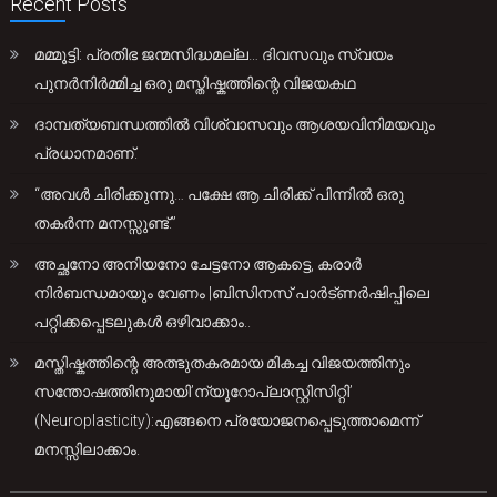
Recent Posts
മമ്മൂട്ടി: പ്രതിഭ ജന്മസിദ്ധമല്ല… ദിവസവും സ്വയം
പുനർനിർമ്മിച്ച ഒരു മസ്തിഷ്കത്തിന്റെ വിജയകഥ
ദാമ്പത്യബന്ധത്തിൽ വിശ്വാസവും ആശയവിനിമയവും
പ്രധാനമാണ്.
“അവൾ ചിരിക്കുന്നു… പക്ഷേ ആ ചിരിക്ക് പിന്നിൽ ഒരു
തകർന്ന മനസ്സുണ്ട്.”
അച്ഛനോ അനിയനോ ചേട്ടനോ ആകട്ടെ, കരാർ
നിർബന്ധമായും വേണം |ബിസിനസ് പാർട്ണർഷിപ്പിലെ
പറ്റിക്കപ്പെടലുകൾ ഒഴിവാക്കാം..
മസ്തിഷ്കത്തിന്റെ അത്ഭുതകരമായ മികച്ച വിജയത്തിനും
സന്തോഷത്തിനുമായി’ന്യൂറോപ്ലാസ്റ്റിസിറ്റി’
(Neuroplasticity):എങ്ങനെ പ്രയോജനപ്പെടുത്താമെന്ന്
മനസ്സിലാക്കാം.