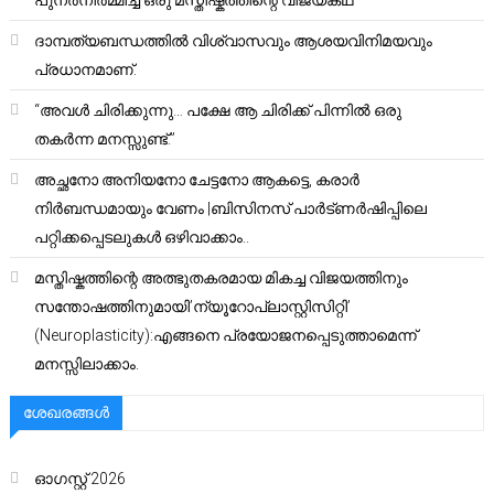
ദാമ്പത്യബന്ധത്തിൽ വിശ്വാസവും ആശയവിനിമയവും
പ്രധാനമാണ്.
“അവൾ ചിരിക്കുന്നു… പക്ഷേ ആ ചിരിക്ക് പിന്നിൽ ഒരു
തകർന്ന മനസ്സുണ്ട്.”
അച്ഛനോ അനിയനോ ചേട്ടനോ ആകട്ടെ, കരാർ
നിർബന്ധമായും വേണം |ബിസിനസ് പാർട്ണർഷിപ്പിലെ
പറ്റിക്കപ്പെടലുകൾ ഒഴിവാക്കാം..
മസ്തിഷ്കത്തിന്റെ അത്ഭുതകരമായ മികച്ച വിജയത്തിനും
സന്തോഷത്തിനുമായി’ന്യൂറോപ്ലാസ്റ്റിസിറ്റി’
(Neuroplasticity):എങ്ങനെ പ്രയോജനപ്പെടുത്താമെന്ന്
മനസ്സിലാക്കാം.
ശേഖരങ്ങൾ
ഓഗസ്റ്റ്‌ 2026