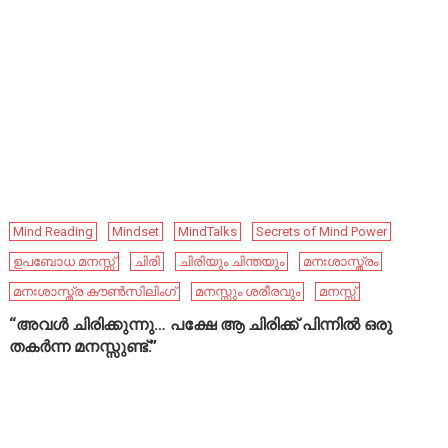
Mind Reading
Mindset
MindTalks
Secrets of Mind Power
ഉപബോധ മനസ്സ്
ചിരി
ചിരിയും ചിന്തയും
മനഃശാസ്ത്രം
മനഃശാസ്ത്ര കൗൺസിലിംഗ്
മനസ്സും ശരീരവും
മനസ്സ്
“അവൾ ചിരിക്കുന്നു… പക്ഷേ ആ ചിരിക്ക് പിന്നിൽ ഒരു
തകർന്ന മനസ്സുണ്ട്.”