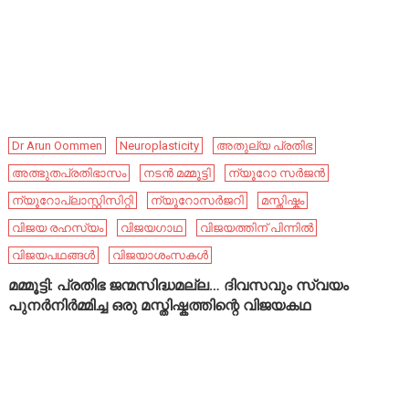
Dr Arun Oommen
Neuroplasticity
അതുല്യ പ്രതിഭ
അത്ഭുതപ്രതിഭാസം
നടൻ മമ്മൂട്ടി
ന്യൂറോ സർജൻ
ന്യൂറോപ്ലാസ്റ്റിസിറ്റി
ന്യൂറോസർജറി
മസ്തിഷ്കം
വിജയ രഹസ്യം
വിജയഗാഥ
വിജയത്തിന് പിന്നിൽ
വിജയപഥങ്ങൾ
വിജയാശംസകൾ
മമ്മൂട്ടി: പ്രതിഭ ജന്മസിദ്ധമല്ല… ദിവസവും സ്വയം
പുനർനിർമ്മിച്ച ഒരു മസ്തിഷ്കത്തിന്റെ വിജയകഥ