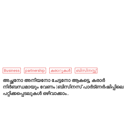
Business
partnership
കരാറുകൾ
ബിസിനസ്സ്
അച്ഛനോ അനിയനോ ചേട്ടനോ ആകട്ടെ, കരാർ
നിർബന്ധമായും വേണം |ബിസിനസ് പാർട്ണർഷിപ്പിലെ
പറ്റിക്കപ്പെടലുകൾ ഒഴിവാക്കാം..