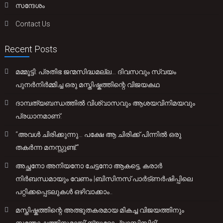
സന്ദേശം
Contact Us
Recent Posts
മമ്മൂട്ടി: പ്രതിഭ ജന്മസിദ്ധമല്ല… ദിവസവും സ്വയം
പുനർനിർമ്മിച്ച ഒരു മസ്തിഷ്കത്തിന്റെ വിജയകഥ
ദാമ്പത്യബന്ധത്തിൽ വിശ്വാസവും ആശയവിനിമയവും
പ്രധാനമാണ്.
“അവൾ ചിരിക്കുന്നു… പക്ഷേ ആ ചിരിക്ക് പിന്നിൽ ഒരു
തകർന്ന മനസ്സുണ്ട്.”
അച്ഛനോ അനിയനോ ചേട്ടനോ ആകട്ടെ, കരാർ
നിർബന്ധമായും വേണം |ബിസിനസ് പാർട്ണർഷിപ്പിലെ
പറ്റിക്കപ്പെടലുകൾ ഒഴിവാക്കാം..
മസ്തിഷ്കത്തിന്റെ അത്ഭുതകരമായ മികച്ച വിജയത്തിനും