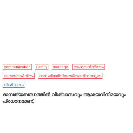
communication
Family
marriage
ആശയവിനിമയം
ദാമ്പത്യജീവിതം
ദാമ്പത്യജീവിതത്തിലെ വിശ്വസ്തത
വിശ്വാസം
ദാമ്പത്യബന്ധത്തിൽ വിശ്വാസവും ആശയവിനിമയവും
പ്രധാനമാണ്.