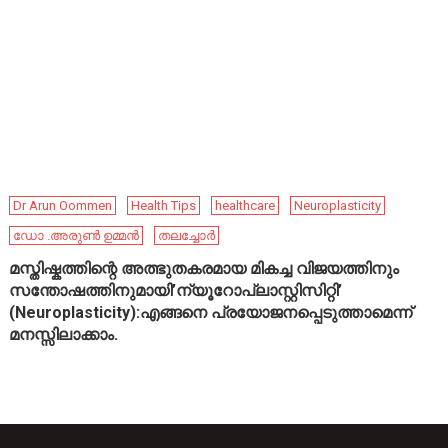
Dr Arun Oommen
Health Tips
healthcare
Neuroplasticity
ഡോ .അരുൺ ഉമ്മൻ
തലച്ചോർ
മസ്തിഷ്കത്തിന്റെ അത്ഭുതകരമായ മികച്ച വിജയത്തിനും
സന്തോഷത്തിനുമായി’ന്യൂറോപ്ലാസ്റ്റിസിറ്റി’
(Neuroplasticity):എങ്ങനെ പ്രയോജനപ്പെടുത്താമെന്ന്
മനസ്സിലാക്കാം.