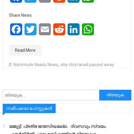
Share News
Facebook
Twitter
Email
Reddit
LinkedIn
WhatsApp
Read More
Nammude Naadu News
,
siby churranad passed away
അനേഷിക്കുക
സമീപകാല പോസ്റ്റുകൾ
മമ്മൂട്ടി: പ്രതിഭ ജന്മസിദ്ധമല്ല… ദിവസവും സ്വയം
പുനർനിർമ്മിച്ച ഒരു മസ്തിഷ്കത്തിന്റെ വിജയകഥ