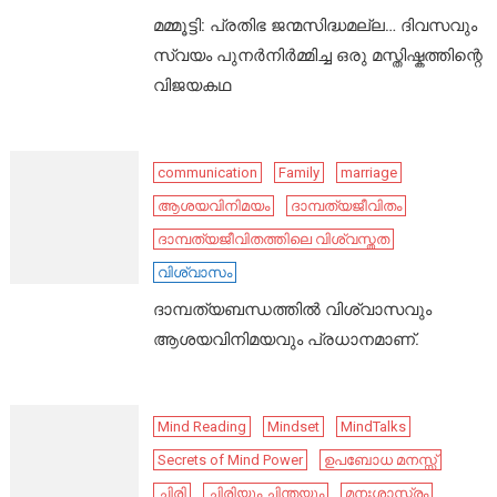
മമ്മൂട്ടി: പ്രതിഭ ജന്മസിദ്ധമല്ല… ദിവസവും
സ്വയം പുനർനിർമ്മിച്ച ഒരു മസ്തിഷ്കത്തിന്റെ
വിജയകഥ
communication
Family
marriage
ആശയവിനിമയം
ദാമ്പത്യജീവിതം
ദാമ്പത്യജീവിതത്തിലെ വിശ്വസ്തത
വിശ്വാസം
ദാമ്പത്യബന്ധത്തിൽ വിശ്വാസവും
ആശയവിനിമയവും പ്രധാനമാണ്.
Mind Reading
Mindset
MindTalks
Secrets of Mind Power
ഉപബോധ മനസ്സ്
ചിരി
ചിരിയും ചിന്തയും
മനഃശാസ്ത്രം