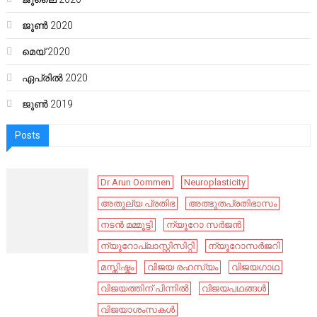
ജൂൺ 2020
മെയ്‌ 2020
ഏപ്രിൽ 2020
ജൂൺ 2019
Posts
Dr Arun Oommen
Neuroplasticity
അതുല്യ പ്രതിഭ
അത്ഭുതപ്രതിഭാസം
നടൻ മമ്മൂട്ടി
ന്യൂറോ സർജൻ
ന്യൂറോപ്ലാസ്റ്റിസിറ്റി
ന്യൂറോസർജറി
മസ്തിഷ്കം
വിജയ രഹസ്യം
വിജയഗാഥ
വിജയത്തിന് പിന്നിൽ
വിജയപഥങ്ങൾ
വിജയാശംസകൾ