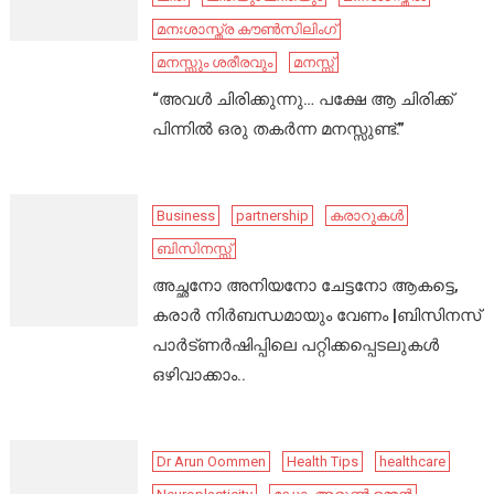
മനഃശാസ്ത്ര കൗൺസിലിംഗ്
മനസ്സും ശരീരവും
മനസ്സ്
“അവൾ ചിരിക്കുന്നു… പക്ഷേ ആ ചിരിക്ക്
പിന്നിൽ ഒരു തകർന്ന മനസ്സുണ്ട്.”
Business
partnership
കരാറുകൾ
ബിസിനസ്സ്
അച്ഛനോ അനിയനോ ചേട്ടനോ ആകട്ടെ,
കരാർ നിർബന്ധമായും വേണം |ബിസിനസ്
പാർട്ണർഷിപ്പിലെ പറ്റിക്കപ്പെടലുകൾ
ഒഴിവാക്കാം..
Dr Arun Oommen
Health Tips
healthcare