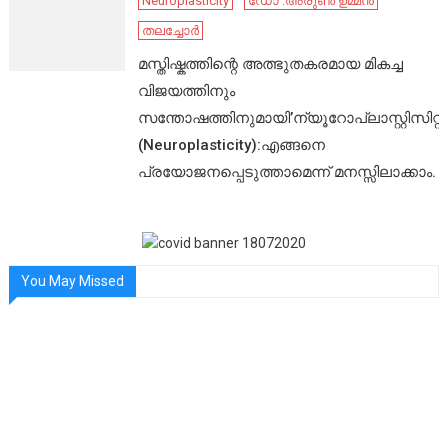
Neuroplasticity
ഡോ .അരുൺ ഉമ്മൻ
തലച്ചോർ
മസ്തിഷ്കത്തിന്റെ അത്ഭുതകരമായ മികച്ച
വിജയത്തിനും
സന്തോഷത്തിനുമായി’ന്യൂറോപ്ലാസ്റ്റിസിറ്റി’
(Neuroplasticity):എങ്ങനെ
പ്രയോജനപ്പെടുത്താമെന്ന് മനസ്സിലാക്കാം.
You May Missed