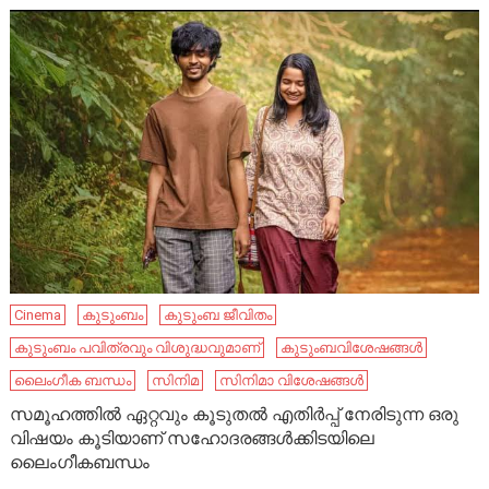
Cinema
കുടുംബം
കുടുംബ ജീവിതം
കുടുംബം പവിത്രവും വിശുദ്ധവുമാണ്
കുടുംബവിശേഷങ്ങൾ
ലൈംഗീക ബന്ധം
സിനിമ
സിനിമാ വിശേഷങ്ങൾ
സമൂഹത്തിൽ ഏറ്റവും കൂടുതൽ എതിർപ്പ് നേരിടുന്ന ഒരു
വിഷയം കൂടിയാണ് സഹോദരങ്ങൾക്കിടയിലെ
ലൈംഗീകബന്ധം