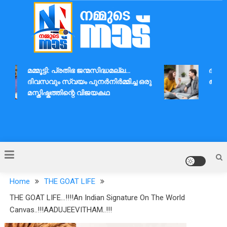
Skip
to
content
Nammude Naadu
മമ്മൂട്ടി: പ്രതിഭ ജന്മസിദ്ധമല്ല…
ദാമ്പത്
ദിവസവും സ്വയം പുനർനിർമ്മിച്ച ഒരു
ആശയവിന
മസ്തിഷ്കത്തിന്റെ വിജയകഥ
Home
THE GOAT LIFE
THE GOAT LIFE…!!!!An Indian Signature On The World
Canvas..!!!AADUJEEVITHAM..!!!