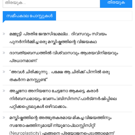
സമീപകാല പോസ്റ്റുകൾ
മമ്മൂട്ടി: പ്രതിഭ ജന്മസിദ്ധമല്ല… ദിവസവും സ്വയം
പുനർനിർമ്മിച്ച ഒരു മസ്തിഷ്കത്തിന്റെ വിജയകഥ
ദാമ്പത്യബന്ധത്തിൽ വിശ്വാസവും ആശയവിനിമയവും
പ്രധാനമാണ്.
“അവൾ ചിരിക്കുന്നു… പക്ഷേ ആ ചിരിക്ക് പിന്നിൽ ഒരു
തകർന്ന മനസ്സുണ്ട്.”
അച്ഛനോ അനിയനോ ചേട്ടനോ ആകട്ടെ, കരാർ
നിർബന്ധമായും വേണം |ബിസിനസ് പാർട്ണർഷിപ്പിലെ
പറ്റിക്കപ്പെടലുകൾ ഒഴിവാക്കാം..
മസ്തിഷ്കത്തിന്റെ അത്ഭുതകരമായ മികച്ച വിജയത്തിനും
സന്തോഷത്തിനുമായി’ന്യൂറോപ്ലാസ്റ്റിസിറ്റി’
(Neuroplasticity):എങ്ങനെ പ്രയോജനപ്പെടുത്താമെന്ന്