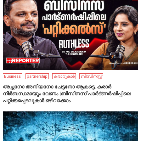
Business
partnership
കരാറുകൾ
ബിസിനസ്സ്
അച്ഛനോ അനിയനോ ചേട്ടനോ ആകട്ടെ, കരാർ
നിർബന്ധമായും വേണം |ബിസിനസ് പാർട്ണർഷിപ്പിലെ
പറ്റിക്കപ്പെടലുകൾ ഒഴിവാക്കാം..