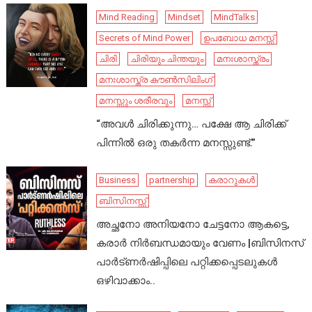
Mind Reading
Mindset
MindTalks
Secrets of Mind Power
ഉപബോധ മനസ്സ്
ചിരി
ചിരിയും ചിന്തയും
മനഃശാസ്ത്രം
മനഃശാസ്ത്ര കൗൺസിലിംഗ്
മനസ്സും ശരീരവും
മനസ്സ്
“അവൾ ചിരിക്കുന്നു… പക്ഷേ ആ ചിരിക്ക്
പിന്നിൽ ഒരു തകർന്ന മനസ്സുണ്ട്.”
Business
partnership
കരാറുകൾ
ബിസിനസ്സ്
അച്ഛനോ അനിയനോ ചേട്ടനോ ആകട്ടെ,
കരാർ നിർബന്ധമായും വേണം |ബിസിനസ്
പാർട്ണർഷിപ്പിലെ പറ്റിക്കപ്പെടലുകൾ
ഒഴിവാക്കാം..