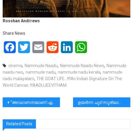
Rosshan Andrrews
Share News
Facebook
Twitter
Email
Reddit
LinkedIn
WhatsApp
cinema
,
Nammude Naadu
,
Nammude Naadu News
,
Nammude
naadu nws
,
nammude nadu
,
nammude nadu kerala
,
nammude
nadu malayalam
,
THE GOAT LIFE…!!!!An Indian Signature On The
World Canvas..!!!AADUJEEVITHAM.
പോസ്റ്റുകളിലൂടെ
“അവഗണനയാണ് ഏറ്റവും വലിയ മോട്ടിവേഷൻ “മിസ്റ്റർ. ബീൻ (റോവൻ അറ്റ്കിൻസൺ)
ഉയർന്ന ചൂട് സൂര്യാഘാതം, സൂര്യാതപം, നിർജലീകരണം തുടങ്ങി നിരവധി ഗുരുതരമായ ആരോഗ്യപ്രശ്നങ്ങൾക്ക് കാരണമാകും. അതുകൊണ്ട് പൊതുജനങ്ങൾ താഴെ പറയുന്ന നിർദേശങ്ങൾ പാലിക്കേണ്ടതാണ്.
Related Posts