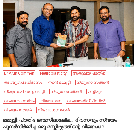
Dr Arun Oommen
Neuroplasticity
അതുല്യ പ്രതിഭ
അത്ഭുതപ്രതിഭാസം
നടൻ മമ്മൂട്ടി
ന്യൂറോ സർജൻ
ന്യൂറോപ്ലാസ്റ്റിസിറ്റി
ന്യൂറോസർജറി
മസ്തിഷ്കം
വിജയ രഹസ്യം
വിജയഗാഥ
വിജയത്തിന് പിന്നിൽ
വിജയപഥങ്ങൾ
വിജയാശംസകൾ
മമ്മൂട്ടി: പ്രതിഭ ജന്മസിദ്ധമല്ല… ദിവസവും സ്വയം
പുനർനിർമ്മിച്ച ഒരു മസ്തിഷ്കത്തിന്റെ വിജയകഥ