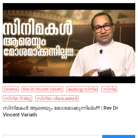
Cinema
Rev Dr Vincent Variath
മലയാള സിനിമ
സിനിമ
സിനിമ റിവ്യൂ
സിനിമാ വിശേഷങ്ങൾ
സിനിമകൾ ആരെയും മോശമാക്കുന്നില്ല!!! | Rev Dr
Vincent Variath
അനേഷിക്കുക