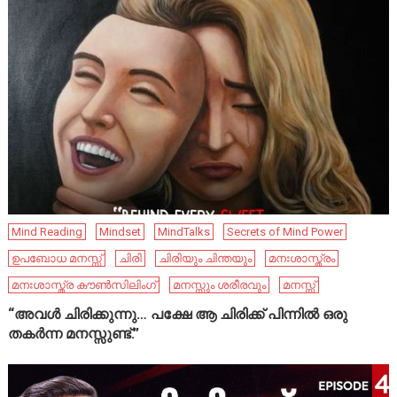
Mind Reading
Mindset
MindTalks
Secrets of Mind Power
ഉപബോധ മനസ്സ്
ചിരി
ചിരിയും ചിന്തയും
മനഃശാസ്ത്രം
മനഃശാസ്ത്ര കൗൺസിലിംഗ്
മനസ്സും ശരീരവും
മനസ്സ്
“അവൾ ചിരിക്കുന്നു… പക്ഷേ ആ ചിരിക്ക് പിന്നിൽ ഒരു
തകർന്ന മനസ്സുണ്ട്.”