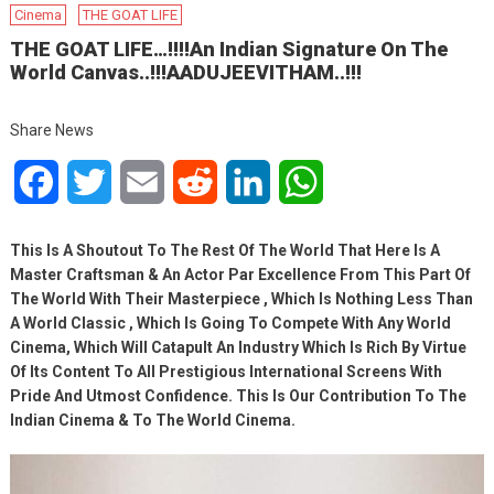
Cinema
THE GOAT LIFE
THE GOAT LIFE…!!!!An Indian Signature On The
World Canvas..!!!AADUJEEVITHAM..!!!
Share News
Facebook
Twitter
Email
Reddit
LinkedIn
WhatsApp
This Is A Shoutout To The Rest Of The World That Here Is A
Master Craftsman & An Actor Par Excellence From This Part Of
The World With Their Masterpiece , Which Is Nothing Less Than
A World Classic , Which Is Going To Compete With Any World
Cinema, Which Will Catapult An Industry Which Is Rich By Virtue
Of Its Content To All Prestigious International Screens With
Pride And Utmost Confidence. This Is Our Contribution To The
Indian Cinema & To The World Cinema.