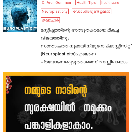
Dr Arun Oommen
Health Tips
healthcare
Neuroplasticity
ഡോ .അരുൺ ഉമ്മൻ
തലച്ചോർ
മസ്തിഷ്കത്തിന്റെ അത്ഭുതകരമായ മികച്ച
വിജയത്തിനും
സന്തോഷത്തിനുമായി’ന്യൂറോപ്ലാസ്റ്റിസിറ്റി’
(Neuroplasticity):എങ്ങനെ
പ്രയോജനപ്പെടുത്താമെന്ന് മനസ്സിലാക്കാം.