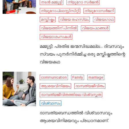
നടൻ മമ്മൂട്ടി
ന്യൂറോ സർജൻ
ന്യൂറോപ്ലാസ്റ്റിസിറ്റി
ന്യൂറോസർജറി
മസ്തിഷ്കം
വിജയ രഹസ്യം
വിജയഗാഥ
വിജയത്തിന് പിന്നിൽ
വിജയപഥങ്ങൾ
വിജയാശംസകൾ
മമ്മൂട്ടി: പ്രതിഭ ജന്മസിദ്ധമല്ല… ദിവസവും
സ്വയം പുനർനിർമ്മിച്ച ഒരു മസ്തിഷ്കത്തിന്റെ
വിജയകഥ
communication
Family
marriage
ആശയവിനിമയം
ദാമ്പത്യജീവിതം
ദാമ്പത്യജീവിതത്തിലെ വിശ്വസ്തത
വിശ്വാസം
ദാമ്പത്യബന്ധത്തിൽ വിശ്വാസവും
ആശയവിനിമയവും പ്രധാനമാണ്.