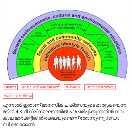
Cinema
ഡോ .സി ജെ ജോൺ
തിരക്കഥ
പറയാതെവയ്യ
മലയാള സിനിമ
എന്നാൽ ഇതാണ് മാനസിക ചികിത്സയുടെ മാതൃകയെന്ന
മട്ടിൽ 4 K റീ റിലീസ് ഘട്ടത്തിൽ പ്രചരിപ്പിക്കുന്നതിൽ നവ
കാല മാർക്കറ്റിങ് തിരക്കഥയുണ്ടെന്ന് തോന്നുന്നു .|ഡോ .
സി ജെ ജോൺ