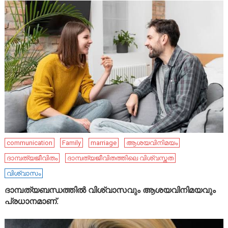
communication
Family
marriage
ആശയവിനിമയം
ദാമ്പത്യജീവിതം
ദാമ്പത്യജീവിതത്തിലെ വിശ്വസ്തത
വിശ്വാസം
ദാമ്പത്യബന്ധത്തിൽ വിശ്വാസവും ആശയവിനിമയവും
പ്രധാനമാണ്.