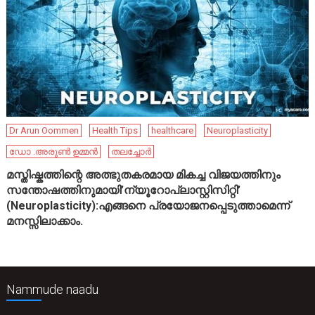
Dr Arun Oommen
Health Tips
healthcare
Neuroplasticity
ഡോ .അരുൺ ഉമ്മൻ
തലച്ചോർ
മസ്തിഷ്കത്തിന്റെ അത്ഭുതകരമായ മികച്ച വിജയത്തിനും
സന്തോഷത്തിനുമായി’ന്യൂറോപ്ലാസ്റ്റിസിറ്റി’
(Neuroplasticity):എങ്ങനെ പ്രയോജനപ്പെടുത്താമെന്ന്
മനസ്സിലാക്കാം.
Nammude naadu