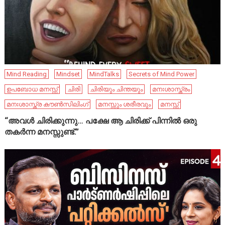
Mind Reading
Mindset
MindTalks
Secrets of Mind Power
ഉപബോധ മനസ്സ്
ചിരി
ചിരിയും ചിന്തയും
മനഃശാസ്ത്രം
മനഃശാസ്ത്ര കൗൺസിലിംഗ്
മനസ്സും ശരീരവും
മനസ്സ്
“അവൾ ചിരിക്കുന്നു… പക്ഷേ ആ ചിരിക്ക് പിന്നിൽ ഒരു
തകർന്ന മനസ്സുണ്ട്.”