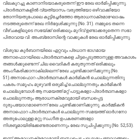
വിലകുറച്ചു കാണാനിടയാകരുതെന്ന് ഈ രേഖ ഓർമിപ്പിക്കുന്നു.
പ്രാർത്ഥനകളിൽ വ്യത്യാസം വരുത്തിയോ ഒഴിവാക്കിയോ
തോന്നിയതുപോലെ കൂട്ടിച്ചേർത്തോ ആരാധനാക്രമാഘോഷം
നടത്തരുതെന്ന് രേഖ നിർദ്ദേശിക്കുന്നു (No. 31). നമ്മുടെ തന്നെ
വീഴ്ചകളിലൂടെ സഭയ്ക്ക് ഒരിക്കലും മുറിവ് ഉണ്ടാക്കരുതെന്ന സഭാ
പിതാവായ വി. അംബ്രോസിന്റെ വാക്കുകൾ രേഖ ഓർമിപ്പിക്കുന്നു.
വിശുദ്ധ കുർബാനയിലെ ഏറ്റവും പ്രധാന ഭാഗമായ
അനാഫൊറയിലെ പ്രാർത്ഥനകളെ ചിട്ടപ്പെടുത്താനുള്ള അവകാശം
തങ്ങൾക്കുണ്ടെന്ന് ചില വൈദികർ കരുതുന്നത് ഒരിക്കലും
അംഗീകരിക്കാനാകില്ലെന്ന് രേഖ ചൂണ്ടിക്കാണിക്കുന്നു.(No.
51).അനാഫൊറ പ്രാർത്ഥനകൾ കാർമികൻ ചൊല്ലുന്നതിനു
പകരം സമൂഹം മുഴുവൻ ഒരുമിച്ച് ചൊല്ലുന്നതും കാർമികൻ
ചൊല്ലുമ്പോൾ ആ സമയത്ത് മറ്റ് പാട്ടുകളോ പ്രാർത്ഥനകളോ
ചൊല്ലുന്നതും ആരാധനക്രമവുമായി ബന്ധപ്പെട്ട
ദുരുപയോഗമാണെന്ന് രേഖ ചൂണ്ടിക്കാണിക്കുന്നു. കാർമ്മികൻ
അനാഫൊറ പ്രാർത്ഥനകൾ ചൊല്ലുന്ന സമയത്ത് ഓർഗനോ
അതുപോലുള്ള മറ്റു സംഗീത ഉപകരണങ്ങളോ
നിശബ്ദമായിരിക്കേണ്ടതാണെന്നും രേഖ സൂചിപ്പിക്കുന്നു.(No. 52,53).
ഇന്ന് ആരാധനക്രമവുമായി ബന്ധപ്പെട്ട പല ദുരുപയോഗങ്ങളും