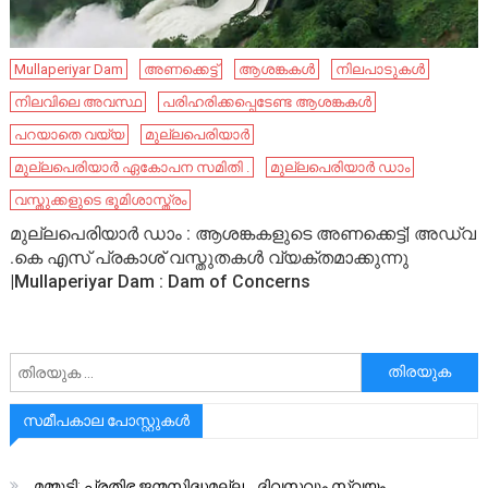
Mullaperiyar Dam
അണക്കെട്ട്
ആശങ്കകൾ
നിലപാടുകൾ
നിലവിലെ അവസ്ഥ
പരിഹരിക്കപ്പെടേണ്ട ആശങ്കകൾ
പറയാതെ വയ്യ
മുല്ലപെരിയാർ
മുല്ലപെരിയാർ ഏകോപന സമിതി .
മുല്ലപെരിയാർ ഡാം
വസ്തുക്കളുടെ ഭൂമിശാസ്ത്രം
മുല്ലപെരിയാർ ഡാം : ആശങ്കകളുടെ അണക്കെട്ട്| അഡ്വ
.കെ എസ് പ്രകാശ് വസ്തുതകൾ വ്യക്തമാക്കുന്നു
|Mullaperiyar Dam : Dam of Concerns
അനേഷിക്കുക
സമീപകാല പോസ്റ്റുകൾ
മമ്മൂട്ടി: പ്രതിഭ ജന്മസിദ്ധമല്ല… ദിവസവും സ്വയം