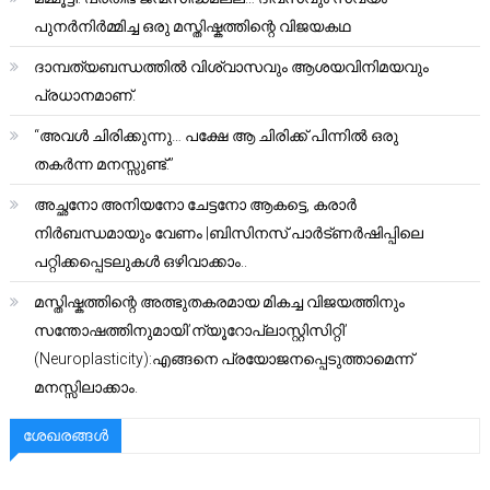
പുനർനിർമ്മിച്ച ഒരു മസ്തിഷ്കത്തിന്റെ വിജയകഥ
ദാമ്പത്യബന്ധത്തിൽ വിശ്വാസവും ആശയവിനിമയവും
പ്രധാനമാണ്.
“അവൾ ചിരിക്കുന്നു… പക്ഷേ ആ ചിരിക്ക് പിന്നിൽ ഒരു
തകർന്ന മനസ്സുണ്ട്.”
അച്ഛനോ അനിയനോ ചേട്ടനോ ആകട്ടെ, കരാർ
നിർബന്ധമായും വേണം |ബിസിനസ് പാർട്ണർഷിപ്പിലെ
പറ്റിക്കപ്പെടലുകൾ ഒഴിവാക്കാം..
മസ്തിഷ്കത്തിന്റെ അത്ഭുതകരമായ മികച്ച വിജയത്തിനും
സന്തോഷത്തിനുമായി’ന്യൂറോപ്ലാസ്റ്റിസിറ്റി’
(Neuroplasticity):എങ്ങനെ പ്രയോജനപ്പെടുത്താമെന്ന്
മനസ്സിലാക്കാം.
ശേഖരങ്ങൾ