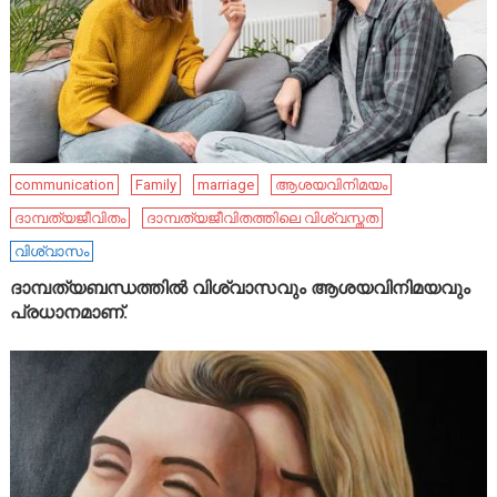
communication
Family
marriage
ആശയവിനിമയം
ദാമ്പത്യജീവിതം
ദാമ്പത്യജീവിതത്തിലെ വിശ്വസ്തത
വിശ്വാസം
ദാമ്പത്യബന്ധത്തിൽ വിശ്വാസവും ആശയവിനിമയവും
പ്രധാനമാണ്.