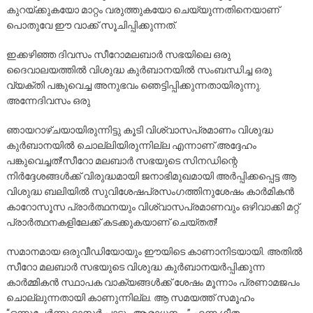
കുറയ്ക്കുകയോ മാറ്റം വരുത്തുകയോ ചെയ്യുന്നതിനെയാണ്
പൊതുവേ ഈ വാക്ക് സൂചിപ്പിക്കുന്നത്.
ഇക്കഴിഞ്ഞ ദിവസം സീറോമലബാർ സഭയിലെ ഒരു
ദൈവാലയത്തിൽ വിശുദ്ധ കുർബാനയിൽ സംബന്ധിച്ച ഒരു
വ്യക്തി പങ്കുവെച്ച അനുഭവം ഞെട്ടിപ്പിക്കുന്നതായിരുന്നു.
അന്നേദിവസം ഒരു
ഞായറാഴ്ചയായിരുന്നിട്ടു കൂടി വിശ്വാസപ്രമാണം വിശുദ്ധ
കുർബാനയിൽ ചൊല്ലിയിരുന്നില്ല എന്നാണ് അദ്ദേഹം
പങ്കുവെച്ചത്!സീറോ മലബാർ സഭയുടെ സിനഡിന്റെ
നിർദ്ദേശങ്ങൾക്ക്‌ വിരുദ്ധമായി ജനാഭിമുഖമായി അർപ്പിക്കപ്പെട്ട ആ
വിശുദ്ധ ബലിയിൽ സുവിശേഷപ്രസംഗത്തിനുശേഷം കാർമികൻ
കാറോസൂസ പ്രാർത്ഥനയും വിശ്വാസപ്രമാണവും ഒഴിവാക്കി മറ്റ്
പ്രാർത്ഥനകളിലേക്ക് കടക്കുകയാണ് ചെയ്തത്!
സമാനമായ ഒരുവീഡിയോയും ഈയിടെ കാണാനിടയായി. അതിൽ
സീറോ മലബാർ സഭയുടെ വിശുദ്ധ കുർബാനയർപ്പിക്കുന്ന
കാർമ്മികൻ സ്ഥാപക വാക്യങ്ങൾക്ക് ശേഷം മൂന്നാം പ്രണാമജപം
ചൊല്ലുന്നതായി കാണുന്നില്ല. ആ സമയത്ത് സമൂഹം