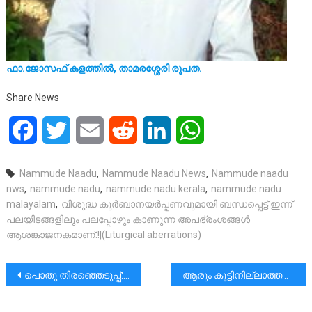
ഫാ.ജോസഫ് കളത്തിൽ, താമരശ്ശേരി രൂപത.
Share News
Facebook
Twitter
Email
Reddit
LinkedIn
WhatsApp
Nammude Naadu
,
Nammude Naadu News
,
Nammude naadu
nws
,
nammude nadu
,
nammude nadu kerala
,
nammude nadu
malayalam
,
വിശുദ്ധ കുർബാനയർപ്പണവുമായി ബന്ധപ്പെട്ട് ഇന്ന്
പലയിടങ്ങളിലും പലപ്പോഴും കാണുന്ന അപഭ്രംശങ്ങൾ
ആശങ്കാജനകമാണ്.!|(Liturgical aberrations)
പോസ്റ്റുകളിലൂടെ
പൊതു തിരഞ്ഞെടുപ്പ്:ഇന്ത്യന്‍ ജനാധിപത്യത്തിന്റെ വിജയം – കെസിബിസി
ആരും കൂട്ടിനില്ലാത്തപ്പോഴും ഒന്നും കൂടെയില്ലാത്തപ്പോഴും സന്തോഷത്തോടെയിരിക്കാൻ അദ്ദേഹത്തിനുള്ള കാരണമെന്തായിരിക്കും?