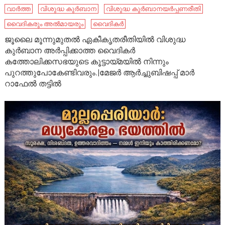
വാർത്ത
വിശുദ്ധ കുർബാന
വിശുദ്ധ കുർബാനയർപ്പണരീതി
വൈദികരും അല്‍മായരും
വൈദികർ
ജൂലൈ മൂന്നുമുതൽ ഏകീകൃതരീതിയിൽ വിശുദ്ധ
കുർബാന അർപ്പിക്കാത്ത വൈദികർ
കത്തോലിക്കസഭയുടെ കൂട്ടായ്മയിൽ നിന്നും
പുറത്തുപോകേണ്ടിവരും.|മേജർ ആർച്ചുബിഷപ്പ് മാർ
റാഫേൽ തട്ടിൽ