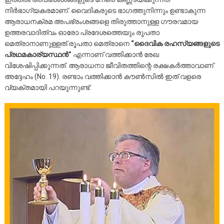
നിർഭാഗ്യകരമാണ്. വൈദികരുടെ ഭാഗത്തുനിന്നും ഉണ്ടാകുന്ന
ആരാധനക്രമ അപഭ്രംശങ്ങളെ തിരുത്താനുള്ള ഗൗരവമായ
ഉത്തരവാദിത്വം ഓരോ പ്രദേശത്തെയും രൂപതാ
മെത്രാനാണുള്ളത്.രൂപതാ മെത്രാനെ
“ദൈവിക രഹസ്യങ്ങളുടെ
പ്രഥമകാര്യസ്ഥൻ”
എന്നാണ് വത്തിക്കാൻ രേഖ
വിശേഷിപ്പിക്കുന്നത്. ആരാധനാ ജീവിതത്തിന്റെ രക്ഷകർത്താവാണ്
അദ്ദേഹം (No. 19). രണ്ടാം വത്തിക്കാൻ കൗൺസിൽ ഇത് വളരെ
വ്യക്തമായി പറയുന്നുണ്ട്: