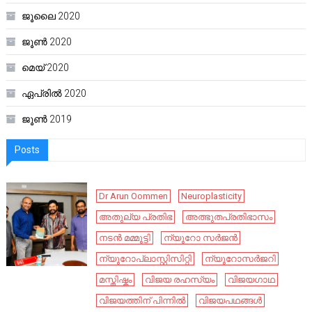
ജൂലൈ 2020
ജൂൺ 2020
മെയ്‌ 2020
ഏപ്രിൽ 2020
ജൂൺ 2019
Posts
Dr Arun Oommen
Neuroplasticity
അതുല്യ പ്രതിഭ
അത്ഭുതപ്രതിഭാസം
നടൻ മമ്മൂട്ടി
ന്യൂറോ സർജൻ
ന്യൂറോപ്ലാസ്റ്റിസിറ്റി
ന്യൂറോസർജറി
മസ്തിഷ്കം
വിജയ രഹസ്യം
വിജയഗാഥ
വിജയത്തിന് പിന്നിൽ
വിജയപഥങ്ങൾ