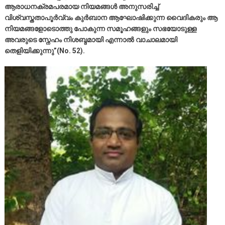
ആരാധനക്രമപരമായ നിയമങ്ങൾ അനുസരിച്ച്
വിശ്വസ്തതാപൂർവ്വം കുർബാന ആഘോഷിക്കുന്ന വൈദികരും ആ
നിയമങ്ങളോടൊത്തു പോകുന്ന സമൂഹങ്ങളും സഭയോടുള്ള
അവരുടെ സ്നേഹം നിശബ്ദമായി എന്നാൽ വാചാലമായി
തെളിയിക്കുന്നു”(No. 52).