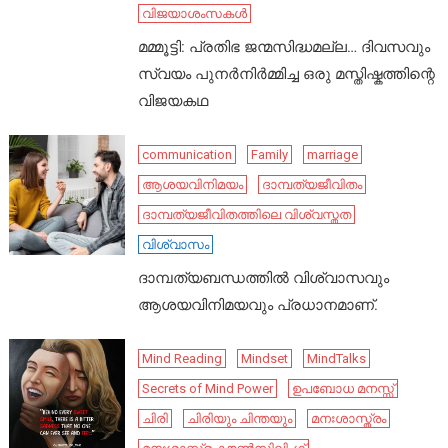
വിജയാശംസകൾ
മമ്മൂട്ടി: പ്രതിഭ ജന്മസിദ്ധമല്ല… ദിവസവും
സ്വയം പുനർനിർമ്മിച്ച ഒരു മസ്തിഷ്കത്തിന്റെ
വിജയകഥ
communication
Family
marriage
ആശയവിനിമയം
ദാമ്പത്യജീവിതം
ദാമ്പത്യജീവിതത്തിലെ വിശ്വസ്തത
വിശ്വാസം
ദാമ്പത്യബന്ധത്തിൽ വിശ്വാസവും
ആശയവിനിമയവും പ്രധാനമാണ്.
Mind Reading
Mindset
MindTalks
Secrets of Mind Power
ഉപബോധ മനസ്സ്
ചിരി
ചിരിയും ചിന്തയും
മനഃശാസ്ത്രം