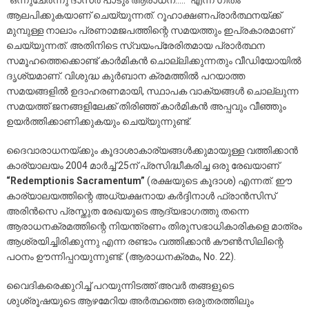
“ഒന്നുചേർന്നു ദാസര്‍ പാടും ആരാധന…..” എന്ന ഗീതം
ആലപിക്കുകയാണ് ചെയ്യുന്നത്. റൂഹാക്ഷണപ്രാർത്ഥനയ്ക്ക്
മുമ്പുള്ള നാലാം പ്രണാമജപത്തിന്റെ സമയത്തും ഇപ്രകാരമാണ്
ചെയ്യുന്നത്. അതിനിടെ സ്വയംപ്രേരിതമായ പ്രാർത്ഥന
സമൂഹത്തെക്കൊണ്ട് കാർമികൻ ചൊല്ലിക്കുന്നതും വീഡിയോയിൽ
ദൃശ്യമാണ്. വിശുദ്ധ കുർബാന ക്രമത്തിൽ പറയാത്ത
സമയങ്ങളിൽ ഉദാഹരണമായി, സ്ഥാപക വാക്യങ്ങൾ ചൊല്ലുന്ന
സമയത്ത് ജനങ്ങളിലേക്ക് തിരിഞ്ഞ് കാർമികൻ അപ്പവും വീഞ്ഞും
ഉയർത്തിക്കാണിക്കുകയും ചെയ്യുന്നുണ്ട്.
ദൈവാരാധനയ്ക്കും കൂദാശാകാര്യങ്ങൾക്കുമായുള്ള വത്തിക്കാൻ
കാര്യാലയം 2004 മാർച്ച് 25ന് പ്രസിദ്ധീകരിച്ച ഒരു രേഖയാണ്
“Redemptionis Sacramentum”
(രക്ഷയുടെ കൂദാശ) എന്നത്. ഈ
കാര്യാലയത്തിന്റെ അധ്യക്ഷനായ കർദ്ദിനാൾ ഫ്രാൻസിസ്
അരിൻസെ പ്രസ്തുത രേഖയുടെ ആദ്യഭാഗത്തു തന്നെ
ആരാധനക്രമത്തിന്റെ നിയന്ത്രണം തിരുസഭാധികാരികളെ മാത്രം
ആശ്രയിച്ചിരിക്കുന്നു എന്ന രണ്ടാം വത്തിക്കാൻ കൗൺസിലിന്റെ
പഠനം ഊന്നിപ്പറയുന്നുണ്ട്. (ആരാധനക്രമം, No. 22).
വൈദികരെക്കുറിച്ച് പറയുന്നിടത്ത് അവർ തങ്ങളുടെ
ശുശ്രൂഷയുടെ ആഴമേറിയ അർത്ഥത്തെ ഒരുതരത്തിലും