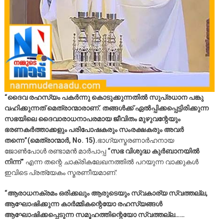
“ദൈവ രഹസ്യം പകർന്നു കൊടുക്കുന്നതിൽ സുപ്രധാന പങ്കു
വഹിക്കുന്നത് മെത്രാന്മാരാണ്. തങ്ങൾക്ക് ഏൽപ്പിക്കപ്പെട്ടിരിക്കുന്ന
സഭയിലെ ദൈവാരാധനാപരമായ ജീവിതം മുഴുവന്റേയും
ഭരണകർത്താക്കളും പരിപോഷകരും സംരക്ഷകരും അവർ
തന്നെ”(മെത്രാന്മാർ, No. 15).
ഭാഗ്യസ്മരണാർഹനായ
ജോൺപോൾ രണ്ടാമൻ മാർപാപ്പ
“സഭ വിശുദ്ധ കുർബാനയിൽ
നിന്ന്”
എന്ന തന്റെ ചാക്രികലേഖനത്തിൽ പറയുന്ന വാക്കുകൾ
ഇവിടെ പ്രത്യേകം സ്മരണീയമാണ്:
“ആരാധനക്രമം ഒരിക്കലും ആരുടെയും സ്വകാര്യ സ്വത്തല്ല,
ആഘോഷിക്കുന്ന കാർമ്മികന്റെയോ രഹസ്യങ്ങൾ
ആഘോഷിക്കപ്പെടുന്ന സമൂഹത്തിന്റെയോ സ്വത്തല്ല……