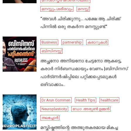
മനഃശാസ്ത്ര കൗൺസിലിംഗ്
മനസ്സും ശരീരവും
മനസ്സ്
“അവൾ ചിരിക്കുന്നു… പക്ഷേ ആ ചിരിക്ക്
പിന്നിൽ ഒരു തകർന്ന മനസ്സുണ്ട്.”
Business
partnership
കരാറുകൾ
ബിസിനസ്സ്
അച്ഛനോ അനിയനോ ചേട്ടനോ ആകട്ടെ,
കരാർ നിർബന്ധമായും വേണം |ബിസിനസ്
പാർട്ണർഷിപ്പിലെ പറ്റിക്കപ്പെടലുകൾ
ഒഴിവാക്കാം..
Dr Arun Oommen
Health Tips
healthcare
Neuroplasticity
ഡോ .അരുൺ ഉമ്മൻ
തലച്ചോർ
മസ്തിഷ്കത്തിന്റെ അത്ഭുതകരമായ മികച്ച