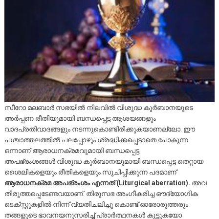
സീറോ മലബാർ സഭയിൽ നിലവിൽ വിശുദ്ധ കുർബാനയുടെ
അർപ്പണ രീതിയുമായി ബന്ധപ്പെട്ട ആശയങ്ങളും
വാദപ്രതിവാദങ്ങളും നടന്നുകൊണ്ടിരിക്കുകയാണല്ലോ. ഈ
പശ്ചാത്തലത്തിൽ പലപ്പോഴും ശ്രദ്ധിക്കപ്പെടാതെ പോകുന്ന
ഒന്നാണ് ആരാധനക്രമവുമായി ബന്ധപ്പെട്ട
അപഭ്രംശങ്ങൾ.വിശുദ്ധ കുർബാനയുമായി ബന്ധപ്പെട്ട തെറ്റായ
ശൈലികളെയും രീതികളെയും സൂചിപ്പിക്കുന്ന പദമാണ്
ആരാധനക്രമ അപഭ്രംശം എന്നത് (Liturgical aberration).
അവ
തിരുത്തപ്പെടേണ്ടവയാണ്. തിരുസഭ അംഗീകരിച്ച ഔദ്യോഗിക
ടെക്സ്റ്റുകളിൽ നിന്ന് വ്യതിചലിച്ചു കൊണ്ട് ഓരോരുത്തരും
തങ്ങളുടെ ഭാവനയനുസരിച്ച് പ്രാർത്ഥനകൾ കൂട്ടുകയോ