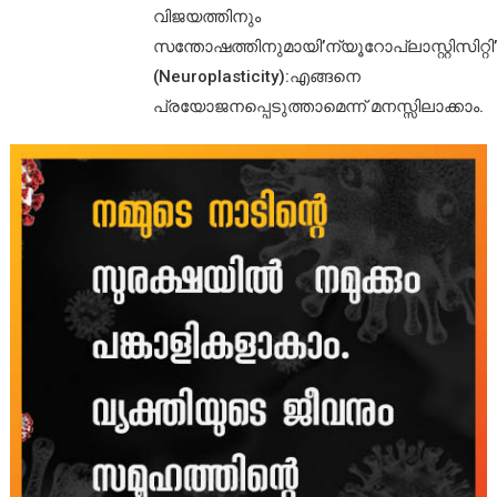
വിജയത്തിനും
സന്തോഷത്തിനുമായി’ന്യൂറോപ്ലാസ്റ്റിസിറ്റി’
(Neuroplasticity):എങ്ങനെ
പ്രയോജനപ്പെടുത്താമെന്ന് മനസ്സിലാക്കാം.