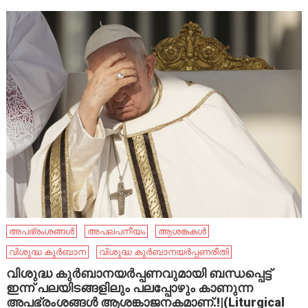
അപഭ്രംശങ്ങൾ
അപലപനീയം
ആശങ്കകൾ
വിശുദ്ധ കുർബാന
വിശുദ്ധ കുർബാനയർപ്പണരീതി
വിശുദ്ധ കുർബാനയർപ്പണവുമായി ബന്ധപ്പെട്ട്
ഇന്ന് പലയിടങ്ങളിലും പലപ്പോഴും കാണുന്ന
അപഭ്രംശങ്ങൾ ആശങ്കാജനകമാണ്.!|(Liturgical