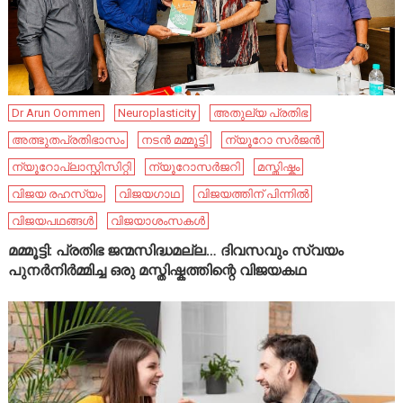
Dr Arun Oommen
Neuroplasticity
അതുല്യ പ്രതിഭ
അത്ഭുതപ്രതിഭാസം
നടൻ മമ്മൂട്ടി
ന്യൂറോ സർജൻ
ന്യൂറോപ്ലാസ്റ്റിസിറ്റി
ന്യൂറോസർജറി
മസ്തിഷ്കം
വിജയ രഹസ്യം
വിജയഗാഥ
വിജയത്തിന് പിന്നിൽ
വിജയപഥങ്ങൾ
വിജയാശംസകൾ
മമ്മൂട്ടി: പ്രതിഭ ജന്മസിദ്ധമല്ല… ദിവസവും സ്വയം
പുനർനിർമ്മിച്ച ഒരു മസ്തിഷ്കത്തിന്റെ വിജയകഥ