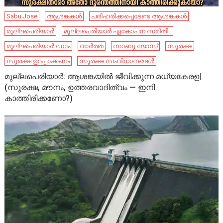
Sabu Jose
ആശങ്കകൾ
പരിഹരിക്കപ്പെടേണ്ട ആശങ്കകൾ
മുല്ലപെരിയാർ
മുല്ലപെരിയാർ ഏകോപന സമിതി .
മുല്ലപെരിയാർ ഡാം
വാർത്ത
സാബു ജോസ്
സുരക്ഷ
സുരക്ഷ ഉറപ്പാക്കണം
സുരക്ഷ സംവിധാനങ്ങൾ
മുല്ലപെരിയാർ: ആശങ്കയിൽ ജീവിക്കുന്ന മധ്യകേരള|
(സുരക്ഷ, മൗനം, ഉത്തരവാദിത്വം — ഇനി
കാത്തിരിക്കണോ?)