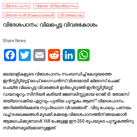
വിദേശ പഠനം
വിദേശ വിദ്യാഭ്യാസം
വിദേശ സർവ്വകലാശകൾ
വിവരകോശം
വിദേശപഠനം: വിലപ്പെട്ട വിവരകോശം
Share News
Facebook
Twitter
Email
Reddit
LinkedIn
WhatsApp
മലയാളികളുടെ വിദേശപഠനം സംബന്ധിച്ച് കോട്ടയത്തെ
ഇൻസ്റ്റിറ്റ്യൂട്ട് ഓഫ് ഗൈഡൻസ് വിശദമായി ക്രോസ് ചെക്ക്
ചെയ്ത വിലപ്പെട്ട വിവരങ്ങൾ ഉൾപ്പെടുത്തി ഇൻസ്റ്റിറ്റ്യൂട്ട്
ഡയറക്ടറും സീനിയർ കരിയർ ജേണലിസ്റ്റുമായ റെജി ടി. തോമസ്
തയ്യാറാക്കിയ ഏറ്റവും പുതിയ പുസ്തകം ആണ് “വിദേശപഠനം:
അറിഞ്ഞിരിക്കേണ്ട സുപ്രധാന വിവരങ്ങൾ”. വീടു പോലും പണയം
വച്ച് ദശലക്ഷങ്ങൾ മുടക്കി മക്കളെ വിദേശപഠനത്തിന് അയക്കാൻ
ആലോചിക്കുമ്പോൾ 168 പേജുള്ള ഈ 250 രൂപയുടെ പുസ്തകത്തിനു
സ്വർണമൂല്യമാണുള്ളത്.