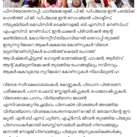
ഫിസിയോതെറാപ്പി, ഫാർമക്കോളജി, പി.ജി. ഡിപ്ലോമ ഇൻ പബ്ലിക്
ഹെൽത്ത്. പി.ജി. ഡിപ്ലോമ ഇൻ സോഷ്യൽ പ്രാക്ടീസ്,
ന്യൂക്ലിയർ മെഡിസിൻ ടെക്‌നോളജി, ബി.എസ്‌സി. നേഴ്‌സിംഗ്,
എംഎസ്‌സി. നേഴ്‌സിംഗ്, ഇൻഫക്ഷൻ പ്രിവൻഷൻ ആന്റ്
കൺട്രോൾ, കോഗ്‌നെറ്റീവ് ബിഹേവിയറൽ തെറാപ്പി തുടങ്ങി
ഇരുന്നൂറിലേറെ ആകർഷകമായ കോഴ്‌സുകൾ വിദേശ
യൂണിവേഴ്‌സിറ്റികൾ ഹെൽത്ത് കെയർ രംഗത്ത്
ആവിഷ്‌ക്കരിച്ചിട്ടുണ്ട്. ഹോട്ടൽ മാനേജ്‌മെന്റ്, ഫാഷൻ, ആർട്‌സ്
ആന്റ് കമ്യൂണിക്കേഷൻ തുടങ്ങിയ രംഗങ്ങളിലും നവീനവും
ആകർഷകവുമായ നൂറിലേറെ കോഴ്‌സുകൾ നിലവിലുണ്ട്.ഹ
വിദേശ സർവകലാശാലകൾ, കോഴ്സുകൾ, പ്രധാന പ്രവേശന
പരീക്ഷകൾ, പഠന ചെലവ്, സ്കോളർഷിപ്പുകൾ, ഫെലോഷിപ്പുകൾ,
വിദേശഭാഷാ പഠനം, വിദ്യാഭ്യാസ ലോൺ
എന്നിവയെക്കുറിച്ചെല്ലാം പ്രസക്ത വിവരങ്ങൾ അടങ്ങിയ
വിദ്യാഭ്യാസ വിവരകോശംതന്നയാണ് റെജി ടി. തോമസിന്റെ ഈ
കൃതി. എൻ.ബി.എസ്, പൂർണ, എച്ച് &സി, ജീവൻ തുടങ്ങിയ പ്രമുഖ
പ്രസാധകർക്കായി ബെസ്റ്റ് സെല്ലർ കരിയർ ഗ്രന്ഥങ്ങളും
ജനറൽ നോളജ് ഗ്രന്ഥങ്ങളും പ്രമുഖ ആനുകാലികങ്ങൾക്കു