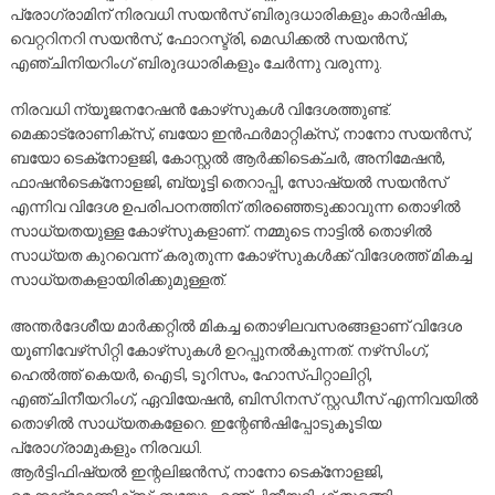
പ്രോഗ്രാമിന് നിരവധി സയൻസ് ബിരുദധാരികളും കാർഷിക,
വെറ്ററിനറി സയൻസ്, ഫോറസ്ട്രി, മെഡിക്കൽ സയൻസ്,
എഞ്ചിനിയറിംഗ് ബിരുദധാരികളും ചേർന്നു വരുന്നു.
നിരവധി ന്യൂജനറേഷൻ കോഴ്‌സുകൾ വിദേശത്തുണ്ട്.
മെക്കാട്രോണിക്‌സ്, ബയോ ഇൻഫർമാറ്റിക്‌സ്, നാനോ സയൻസ്,
ബയോ ടെക്‌നോളജി, കോസ്റ്റൽ ആർക്കിടെക്ചർ, അനിമേഷൻ,
ഫാഷൻടെക്‌നോളജി, ബ്യൂട്ടി തെറാപ്പി, സോഷ്യൽ സയൻസ്
എന്നിവ വിദേശ ഉപരിപഠനത്തിന് തിരഞ്ഞെടുക്കാവുന്ന തൊഴിൽ
സാധ്യതയുള്ള കോഴ്‌സുകളാണ്. നമ്മുടെ നാട്ടിൽ തൊഴിൽ
സാധ്യത കുറവെന്ന് കരുതുന്ന കോഴ്‌സുകൾക്ക് വിദേശത്ത് മികച്ച
സാധ്യതകളായിരിക്കുമുള്ളത്.
അന്തർദേശീയ മാർക്കറ്റിൽ മികച്ച തൊഴിലവസരങ്ങളാണ് വിദേശ
യൂണിവേഴ്‌സിറ്റി കോഴ്‌സുകൾ ഉറപ്പുനൽകുന്നത്. നഴ്‌സിംഗ്,
ഹെൽത്ത് കെയർ, ഐടി, ടൂറിസം, ഹോസ്പിറ്റാലിറ്റി,
എഞ്ചിനീയറിംഗ്, ഏവിയേഷൻ, ബിസിനസ് സ്റ്റഡീസ് എന്നിവയിൽ
തൊഴിൽ സാധ്യതകളേറെ. ഇന്റേൺഷിപ്പോടുകൂടിയ
പ്രോഗ്രാമുകളും നിരവധി.
ആർട്ടിഫിഷ്യൽ ഇന്റലിജൻസ്, നാനോ ടെക്‌നോളജി,