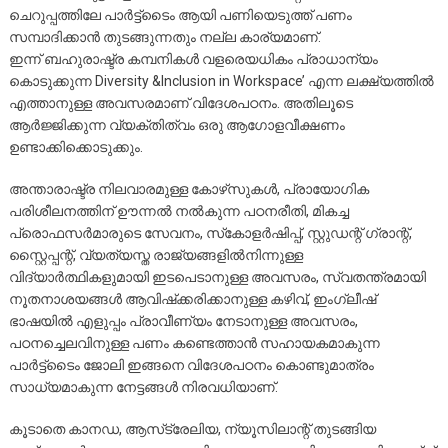
ചെറുപ്പത്തിലേ പാർട്ട്‌ടൈം ആയി പണിയെടുത്ത് പണം
സമ്പാദിക്കാൻ തുടങ്ങുന്നതും നല്ല കാര്യമാണ്.
ഇന്ന് ബഹുരാഷ്ട്ര കമ്പനികൾ വളരെയധികം പ്രാധാന്യം
കൊടുക്കുന്ന Diversity &Inclusion in Workspace’ എന്ന ലക്ഷ്യത്തിൽ
എത്താനുള്ള അവസരമാണ് വിദേശപഠനം. അതിലൂടെ
ആർജ്ജിക്കുന്ന വ്യക്തിത്വം ഒരു ആഗോളവീക്ഷണം
ഉണ്ടാക്കിക്കൊടുക്കും.
അന്താരാഷ്ട്ര നിലവാരമുള്ള കോഴ്‌സുകൾ, പ്രായോഗിക
പരിശീലനത്തിന് ഊന്നൽ നൽകുന്ന പഠനരീതി, മികച്ച
പ്രൊഫസർമാരുടെ സേവനം, സ്‌കോളർഷിപ്പ്, സ്റ്റുഡന്റ് ഗ്രാന്റ്,
സ്റ്റൈപ്പന്റ്, വ്യത്യസ്ത രാജ്യങ്ങളിൽനിന്നുള്ള
വിദ്യാർത്ഥികളുമായി ഇടപെടാനുള്ള അവസരം, സ്വതന്ത്രമായി
നൂതനാശയങ്ങൾ ആവിഷ്‌ക്കരിക്കാനുള്ള കഴിവ്, ഇംഗ്ലീഷ്
ഭാഷയിൽ എളുപ്പം പ്രാവീണ്യം നേടാനുള്ള അവസരം,
പഠനച്ചെലവിനുള്ള പണം കണ്ടെത്താൻ സഹായകമാകുന്ന
പാർട്ട്‌ടൈം ജോലി ഇങ്ങനെ വിദേശപഠനം കൊണ്ടുമാത്രം
സാധ്യമാകുന്ന നേട്ടങ്ങൾ നിരവധിയാണ്.
കൂടാതെ കാനഡ, ആസ്‌ട്രേലിയ, ന്യൂസിലാന്റ് തുടങ്ങിയ