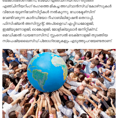
മെക്കാട്രോണിക്‌സ്, ബയോ എഞ്ചിനീയറിംഗ് തുടങ്ങി
എഞ്ചിനീയറിംഗ് രംഗത്തെ മികച്ച അഡ്വാൻസ്ഡ് കോഴ്‌സുകൾ
വിദേശ യൂണിവേഴ്‌സിറ്റികൾ നൽകുന്നു. ഡോക്ടേഴ്‌സിന്
വേണ്ടിവരുന്ന കാർഡിയോ റീഹാബിലിറ്റേഷൻ തെറാപ്പി,
ഫിസിഷ്യൻ അസിസ്റ്റന്റ്, അപ്‌ളൈഡ് എപ്പിഡമോളജി,
ഇമ്മ്യൂണോളജി, ഓങ്കോളജി, മോളിക്യൂലാർ ജനിറ്റിക്‌സ്,
മെഡിക്കൽ ഡയനോസിസ്, സ്റ്റംസെൽ ടെക്‌നോളജി തുടങ്ങിയ
സ്‌പെഷ്യലൈസ്ഡ് പ്രോഗ്രാമുകളും എടുത്തുപറയേണ്ടതാണ്.