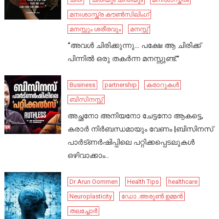
മനഃശാസ്ത്ര കൗൺസിലിംഗ്
മനസ്സും ശരീരവും
മനസ്സ്
“അവൾ ചിരിക്കുന്നു… പക്ഷേ ആ ചിരിക്ക്
പിന്നിൽ ഒരു തകർന്ന മനസ്സുണ്ട്.”
Business
partnership
കരാറുകൾ
ബിസിനസ്സ്
അച്ഛനോ അനിയനോ ചേട്ടനോ ആകട്ടെ,
കരാർ നിർബന്ധമായും വേണം |ബിസിനസ്
പാർട്ണർഷിപ്പിലെ പറ്റിക്കപ്പെടലുകൾ
ഒഴിവാക്കാം..
Dr Arun Oommen
Health Tips
healthcare
Neuroplasticity
ഡോ .അരുൺ ഉമ്മൻ
തലച്ചോർ