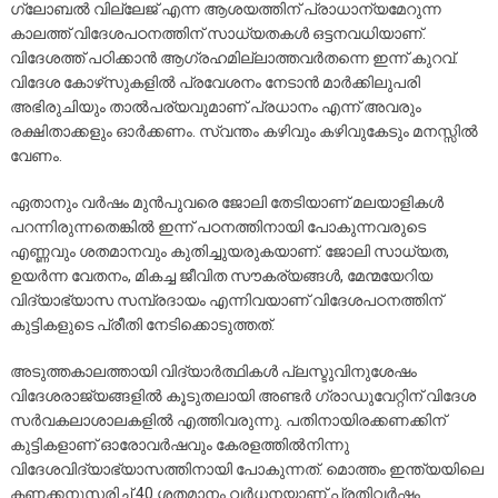
ഗ്ലോബൽ വില്ലേജ് എന്ന ആശയത്തിന് പ്രാധാന്യമേറുന്ന
കാലത്ത് വിദേശപഠനത്തിന് സാധ്യതകൾ ഒട്ടനവധിയാണ്.
വിദേശത്ത് പഠിക്കാൻ ആഗ്രഹമില്ലാത്തവർതന്നെ ഇന്ന് കുറവ്.
വിദേശ കോഴ്‌സുകളിൽ പ്രവേശനം നേടാൻ മാർക്കിലുപരി
അഭിരുചിയും താൽപര്യവുമാണ് പ്രധാനം എന്ന് അവരും
രക്ഷിതാക്കളും ഓർക്കണം. സ്വന്തം കഴിവും കഴിവുകേടും മനസ്സിൽ
വേണം.
ഏതാനും വർഷം മുൻപുവരെ ജോലി തേടിയാണ് മലയാളികൾ
പറന്നിരുന്നതെങ്കിൽ ഇന്ന് പഠനത്തിനായി പോകുന്നവരുടെ
എണ്ണവും ശതമാനവും കുതിച്ചുയരുകയാണ്. ജോലി സാധ്യത,
ഉയർന്ന വേതനം, മികച്ച ജീവിത സൗകര്യങ്ങൾ, മേന്മയേറിയ
വിദ്യാഭ്യാസ സമ്പ്രദായം എന്നിവയാണ് വിദേശപഠനത്തിന്
കുട്ടികളുടെ പ്രീതി നേടിക്കൊടുത്തത്.
അടുത്തകാലത്തായി വിദ്യാർത്ഥികൾ പ്ലസ്ടുവിനുശേഷം
വിദേശരാജ്യങ്ങളിൽ കൂടുതലായി അണ്ടർ ഗ്രാഡുവേറ്റിന് വിദേശ
സർവകലാശാലകളിൽ എത്തിവരുന്നു. പതിനായിരക്കണക്കിന്
കുട്ടികളാണ് ഓരോവർഷവും കേരളത്തിൽനിന്നു
വിദേശവിദ്യാഭ്യാസത്തിനായി പോകുന്നത്. മൊത്തം ഇന്ത്യയിലെ
കണക്കനുസരിച്ച് 40 ശതമാനം വർധനയാണ് പ്രതിവർഷം