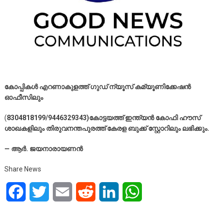
കോപ്പികൾ എറണാകുളത്ത് ഗുഡ് ന്യൂസ് കമ്യൂണിക്കേഷൻ
ഓഫീസിലും
(
8304818199/9446329343)കോട്ടയത്ത് ഇന്ത്യൻ കോഫി ഹൗസ്
ശാഖകളിലും തിരുവനന്തപുരത്ത് കേരള ബുക്ക് സ്റ്റോറിലും ലഭിക്കും.
— ആർ. ജയനാരായണൻ
Share News
Facebook
Twitter
Email
Reddit
LinkedIn
WhatsApp