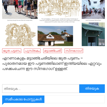
ജൂത പട്ടണം
പുസ്‌തകം
മട്ടാഞ്ചേരി
സിനഗോഗ്
എറണാകുളം മട്ടാഞ്ചേരിയിലെ ജൂത പട്ടണം –
പുരാതനമായ ഈ പട്ടണത്തിലാണ് ഇന്ത്യയിലെ ഏറ്റവും
പഴക്കംചെന്ന ഈ സിനഗോഗ് ഉള്ളത്.
അനേഷിക്കുക
സമീപകാല പോസ്റ്റുകൾ