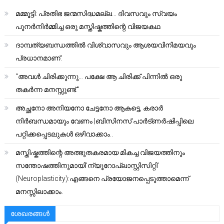
മമ്മൂട്ടി: പ്രതിഭ ജന്മസിദ്ധമല്ല… ദിവസവും സ്വയം
പുനർനിർമ്മിച്ച ഒരു മസ്തിഷ്കത്തിന്റെ വിജയകഥ
ദാമ്പത്യബന്ധത്തിൽ വിശ്വാസവും ആശയവിനിമയവും
പ്രധാനമാണ്.
“അവൾ ചിരിക്കുന്നു… പക്ഷേ ആ ചിരിക്ക് പിന്നിൽ ഒരു
തകർന്ന മനസ്സുണ്ട്.”
അച്ഛനോ അനിയനോ ചേട്ടനോ ആകട്ടെ, കരാർ
നിർബന്ധമായും വേണം |ബിസിനസ് പാർട്ണർഷിപ്പിലെ
പറ്റിക്കപ്പെടലുകൾ ഒഴിവാക്കാം..
മസ്തിഷ്കത്തിന്റെ അത്ഭുതകരമായ മികച്ച വിജയത്തിനും
സന്തോഷത്തിനുമായി’ന്യൂറോപ്ലാസ്റ്റിസിറ്റി’
(Neuroplasticity):എങ്ങനെ പ്രയോജനപ്പെടുത്താമെന്ന്
മനസ്സിലാക്കാം.
ശേഖരങ്ങൾ