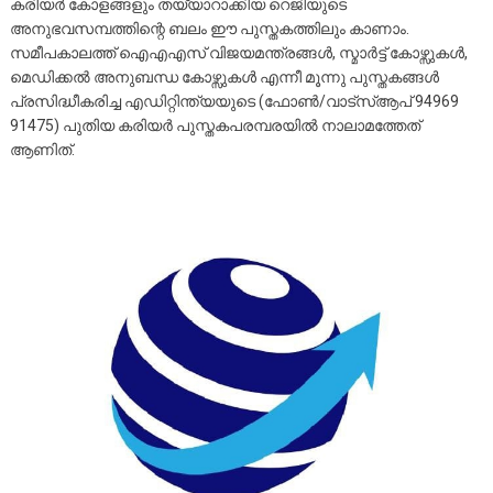
കരിയർ കോളങ്ങളും തയ്യാറാക്കിയ റെജിയുടെ
അനുഭവസമ്പത്തിന്റെ ബലം ഈ പുസ്തകത്തിലും കാണാം.
സമീപകാലത്ത് ഐഎഎസ് വിജയമന്ത്രങ്ങൾ, സ്മാർട്ട് കോഴ്സുകൾ,
മെഡിക്കൽ അനുബന്ധ കോഴ്സുകൾ എന്നീ മൂന്നു പുസ്തകങ്ങൾ
പ്രസിദ്ധീകരിച്ച എഡിറ്റിന്ത്യയുടെ (ഫോൺ/വാട്സ്ആപ് 94969
91475) പുതിയ കരിയർ പുസ്തകപരമ്പരയിൽ നാലാമത്തേത്
ആണിത്.