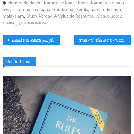
Nammude Naadu
,
Nammude Naadu News
,
Nammude naadu
nws
,
nammude nadu
,
nammude nadu kerala
,
nammude nadu
malayalam
,
Study Abroad: A Valuable Resource
,
വിദേശപഠനം:
വിലപ്പെട്ട വിവരകോശം
പോസ്റ്റുകളിലൂടെ
പകലിലെ കൊടുംചൂടിൽ ഒരു മനോഹരമായ കാഴ്‌ച്ചക്ക് സാക്ഷിയായി.
ആട് സിനിമ കണ്ട് സമ്മർദ്ദം അനുഭവിച്ചത് കൊണ്ട് ലേശം ഡീഗ്രേഡ് ചെയ്തേക്കാം എന്ന് കരുതിയ “നിഷ്കളങ്ക” മനുഷ്യർ നമുക്ക് ചുറ്റുമുള്ള നജീബ്‌ മാർ അനുഭവിച്ച സമ്മർദ്ദം കാണാതെ പോകരുത്.
Related Posts