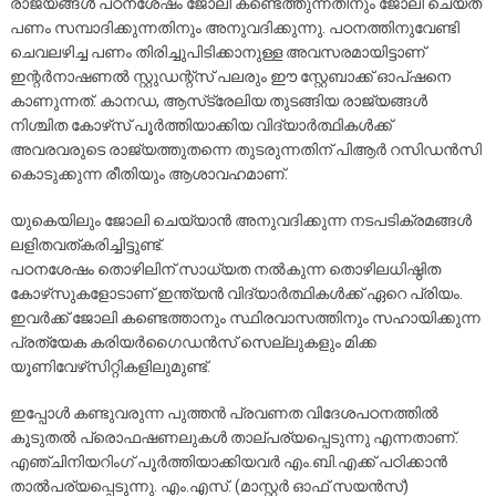
രാജ്യങ്ങൾ പഠനശേഷം ജോലി കണ്ടെത്തുന്നതിനും ജോലി ചെയ്ത്
പണം സമ്പാദിക്കുന്നതിനും അനുവദിക്കുന്നു. പഠനത്തിനുവേണ്ടി
ചെവലഴിച്ച പണം തിരിച്ചുപിടിക്കാനുള്ള അവസരമായിട്ടാണ്
ഇന്റർനാഷണൽ സ്റ്റുഡന്റ്‌സ് പലരും ഈ സ്റ്റേബാക്ക് ഓപ്ഷനെ
കാണുന്നത്. കാനഡ, ആസ്‌ട്രേലിയ തുടങ്ങിയ രാജ്യങ്ങൾ
നിശ്ചിത കോഴ്‌സ് പൂർത്തിയാക്കിയ വിദ്യാർത്ഥികൾക്ക്
അവരവരുടെ രാജ്യത്തുതന്നെ തുടരുന്നതിന് പിആർ റസിഡൻസി
കൊടുക്കുന്ന രീതിയും ആശാവഹമാണ്.
യുകെയിലും ജോലി ചെയ്യാൻ അനുവദിക്കുന്ന നടപടിക്രമങ്ങൾ
ലളിതവത്കരിച്ചിട്ടുണ്ട്.
പഠനശേഷം തൊഴിലിന് സാധ്യത നൽകുന്ന തൊഴിലധിഷ്ഠിത
കോഴ്‌സുകളോടാണ് ഇന്ത്യൻ വിദ്യാർത്ഥികൾക്ക് ഏറെ പ്രിയം.
ഇവർക്ക് ജോലി കണ്ടെത്താനും സ്ഥിരവാസത്തിനും സഹായിക്കുന്ന
പ്രത്യേക കരിയർഗൈഡൻസ് സെല്ലുകളും മിക്ക
യൂണിവേഴ്‌സിറ്റികളിലുമുണ്ട്.
ഇപ്പോൾ കണ്ടുവരുന്ന പുത്തൻ പ്രവണത വിദേശപഠനത്തിൽ
കൂടുതൽ പ്രൊഫഷണലുകൾ താല്പര്യപ്പെടുന്നു എന്നതാണ്.
എഞ്ചിനിയറിംഗ് പൂർത്തിയാക്കിയവർ എം.ബി.എക്ക് പഠിക്കാൻ
താൽപര്യപ്പെടുന്നു. എം.എസ്. (മാസ്റ്റർ ഓഫ് സയൻസ്)