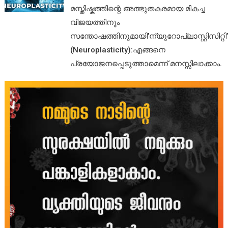
മസ്തിഷ്കത്തിന്റെ അത്ഭുതകരമായ മികച്ച
വിജയത്തിനും
സന്തോഷത്തിനുമായി’ന്യൂറോപ്ലാസ്റ്റിസിറ്റി’
(Neuroplasticity):എങ്ങനെ
പ്രയോജനപ്പെടുത്താമെന്ന് മനസ്സിലാക്കാം.