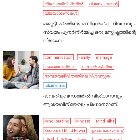
വിജയത്തിന് പിന്നിൽ
വിജയപഥങ്ങൾ
വിജയാശംസകൾ
മമ്മൂട്ടി: പ്രതിഭ ജന്മസിദ്ധമല്ല… ദിവസവും
സ്വയം പുനർനിർമ്മിച്ച ഒരു മസ്തിഷ്കത്തിന്റെ
വിജയകഥ
communication
Family
marriage
ആശയവിനിമയം
ദാമ്പത്യജീവിതം
ദാമ്പത്യജീവിതത്തിലെ വിശ്വസ്തത
വിശ്വാസം
ദാമ്പത്യബന്ധത്തിൽ വിശ്വാസവും
ആശയവിനിമയവും പ്രധാനമാണ്.
Mind Reading
Mindset
MindTalks
Secrets of Mind Power
ഉപബോധ മനസ്സ്
ചിരി
ചിരിയും ചിന്തയും
മനഃശാസ്ത്രം