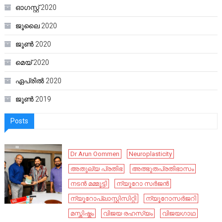
ഓഗസ്റ്റ്‌ 2020
ജൂലൈ 2020
ജൂൺ 2020
മെയ്‌ 2020
ഏപ്രിൽ 2020
ജൂൺ 2019
Posts
Dr Arun Oommen
Neuroplasticity
അതുല്യ പ്രതിഭ
അത്ഭുതപ്രതിഭാസം
നടൻ മമ്മൂട്ടി
ന്യൂറോ സർജൻ
ന്യൂറോപ്ലാസ്റ്റിസിറ്റി
ന്യൂറോസർജറി
മസ്തിഷ്കം
വിജയ രഹസ്യം
വിജയഗാഥ