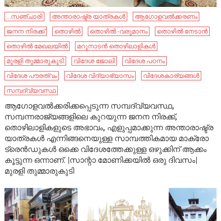
...സഞ്ചാരി
അന്താരാഷ്ട്ര യാത്രകൾ
ആഗോളവൽക്കരണം
ജനന നിരക്ക്
തൊഴിൽ
തൊഴിൽ -വരുമാനം
തൊഴിൽ നേടാൻ
തൊഴിൽ മേഖലയിൽ
മറുനാടൻ തൊഴിലാളികൾ
മുരളി തുമ്മാരുകുടി
വിദേശ ജോലി
വിദേശ പഠനം
വിദേശ പൗരത്വം
വിദേശ വിദ്യാഭ്യാസം
വിദേശകാര്യങ്ങൾ
സമ്പദ്‌വ്യവസ്ഥ
ആഗോളവൽക്കരിക്കപ്പെടുന്ന സമ്പദ്‌വ്യവസ്ഥ,
സമ്പന്നരാജ്യങ്ങളിലെ കുറയുന്ന ജനന നിരക്ക്,
തൊഴിലാളികളുടെ അഭാവം, എളുപ്പമാക്കുന്ന അന്താരാഷ്ട്ര
യാത്രകൾ എന്നിങ്ങനെയുള്ള സാമ്പത്തികമായ മാക്രോ
ട്രെൻഡുകൾ ഒക്കെ വിദേശത്തേക്കുള്ള ഒഴുക്കിന് ആക്കം
കൂട്ടുന്ന ഒന്നാണ്. |സാന്റാ മോണിക്കയിൽ ഒരു ദിവസം|
മുരളി തുമ്മാരുകുടി