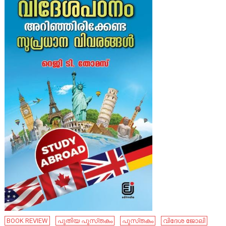
BOOK REVIEW
പുതിയ പുസ്‌തകം
പുസ്‌തകം
വിദേശ ജോലി