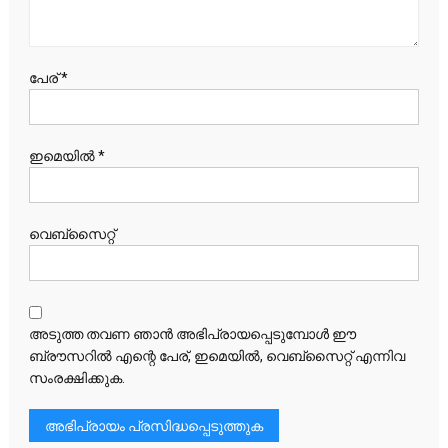
പേര്
*
ഇമെയില്‍
*
വെബ്‌സൈറ്റ്
അടുത്ത തവണ ഞാൻ അഭിപ്രായപ്പെടുമ്പോൾ ഈ
ബ്രൗസറിൽ എന്റെ പേര്, ഇമെയിൽ, വെബ്സൈറ്റ് എന്നിവ
സംരക്ഷിക്കുക.