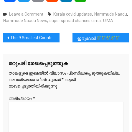
on
Leave a Comment
Kerala covid updates
,
Nammude Naadu
,
സംസ്ഥാനത്ത്
Nammude Naadu News
,
super spread chances uima
,
UIMA
സൂപ്പര്‍
സ്‌പ്രെഡ്
പോസ്റ്റുകളിലൂടെ
The 9 Smallest Countries in the World by Population
ഇരുവേലി
സാധ്യത:മുന്നറിയിപ്പുമായി
ഐഎംഎ
മറുപടി രേഖപ്പെടുത്തുക
താങ്കളുടെ ഇമെയില്‍ വിലാസം പ്രസിദ്ധപ്പെടുത്തുകയില്ല.
അവശ്യമായ ഫീല്‍ഡുകള്‍
*
ആയി
രേഖപ്പെടുത്തിയിരിക്കുന്നു
അഭിപ്രായം
*