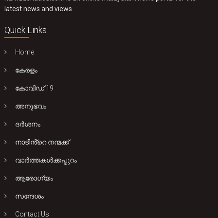
latest news and views.
Quick Links
Home
കേരളം
കോവിഡ് 19
അനുഭവം
ദർശനം
നാടിൻ്റെ നന്മക്ക്
വാർത്തകൾക്കപ്പുറം
ആരോഗ്യം
സന്ദേശം
Contact Us