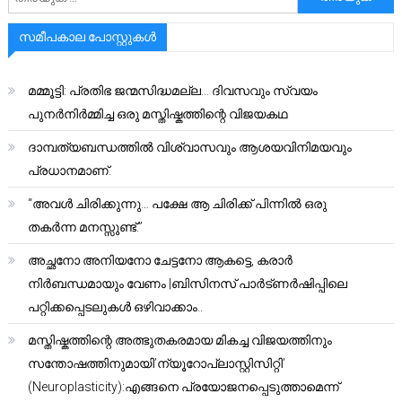
സമീപകാല പോസ്റ്റുകൾ
മമ്മൂട്ടി: പ്രതിഭ ജന്മസിദ്ധമല്ല… ദിവസവും സ്വയം
പുനർനിർമ്മിച്ച ഒരു മസ്തിഷ്കത്തിന്റെ വിജയകഥ
ദാമ്പത്യബന്ധത്തിൽ വിശ്വാസവും ആശയവിനിമയവും
പ്രധാനമാണ്.
“അവൾ ചിരിക്കുന്നു… പക്ഷേ ആ ചിരിക്ക് പിന്നിൽ ഒരു
തകർന്ന മനസ്സുണ്ട്.”
അച്ഛനോ അനിയനോ ചേട്ടനോ ആകട്ടെ, കരാർ
നിർബന്ധമായും വേണം |ബിസിനസ് പാർട്ണർഷിപ്പിലെ
പറ്റിക്കപ്പെടലുകൾ ഒഴിവാക്കാം..
മസ്തിഷ്കത്തിന്റെ അത്ഭുതകരമായ മികച്ച വിജയത്തിനും
സന്തോഷത്തിനുമായി’ന്യൂറോപ്ലാസ്റ്റിസിറ്റി’
(Neuroplasticity):എങ്ങനെ പ്രയോജനപ്പെടുത്താമെന്ന്