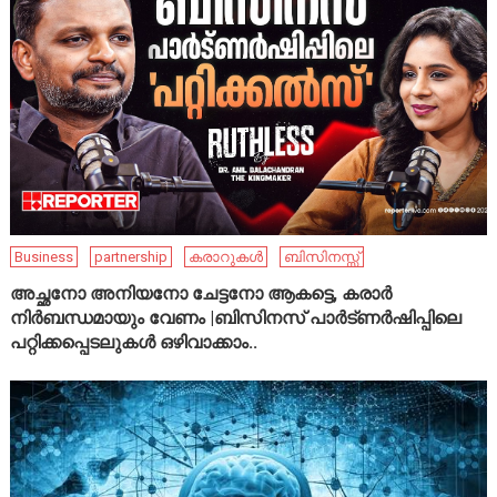
Business
partnership
കരാറുകൾ
ബിസിനസ്സ്
അച്ഛനോ അനിയനോ ചേട്ടനോ ആകട്ടെ, കരാർ
നിർബന്ധമായും വേണം |ബിസിനസ് പാർട്ണർഷിപ്പിലെ
പറ്റിക്കപ്പെടലുകൾ ഒഴിവാക്കാം..