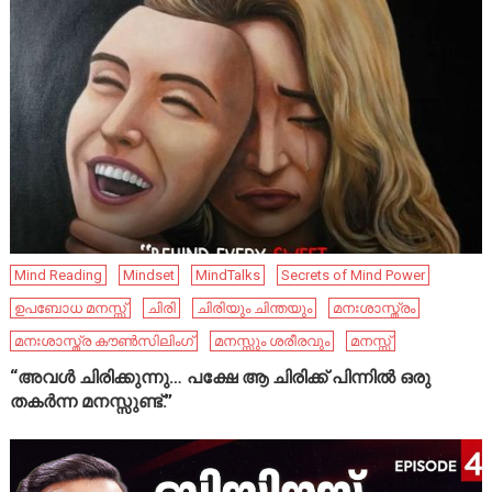
Mind Reading
Mindset
MindTalks
Secrets of Mind Power
ഉപബോധ മനസ്സ്
ചിരി
ചിരിയും ചിന്തയും
മനഃശാസ്ത്രം
മനഃശാസ്ത്ര കൗൺസിലിംഗ്
മനസ്സും ശരീരവും
മനസ്സ്
“അവൾ ചിരിക്കുന്നു… പക്ഷേ ആ ചിരിക്ക് പിന്നിൽ ഒരു
തകർന്ന മനസ്സുണ്ട്.”