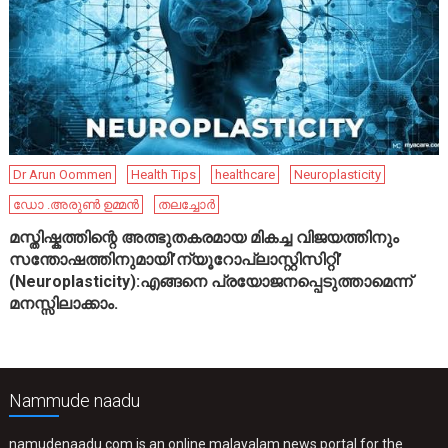
Dr Arun Oommen
Health Tips
healthcare
Neuroplasticity
ഡോ .അരുൺ ഉമ്മൻ
തലച്ചോർ
മസ്തിഷ്കത്തിന്റെ അത്ഭുതകരമായ മികച്ച വിജയത്തിനും
സന്തോഷത്തിനുമായി’ന്യൂറോപ്ലാസ്റ്റിസിറ്റി’
(Neuroplasticity):എങ്ങനെ പ്രയോജനപ്പെടുത്താമെന്ന്
മനസ്സിലാക്കാം.
Nammude naadu
namudenaadu.com is an online malayalam news portal for the