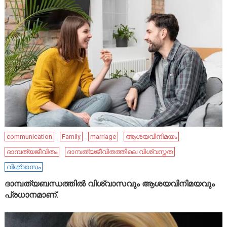
communication
Family
marriage
ആശയവിനിമയം
ദാമ്പത്യജീവിതം
ദാമ്പത്യജീവിതത്തിലെ വിശ്വസ്തത
വിശ്വാസം
ദാമ്പത്യബന്ധത്തിൽ വിശ്വാസവും ആശയവിനിമയവും
പ്രധാനമാണ്.