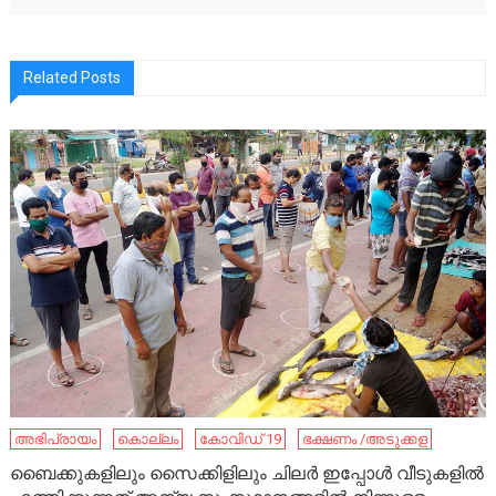
Related Posts
അഭിപ്രായം
കൊല്ലം
കോവിഡ് 19
ഭക്ഷണം /അടുക്കള
ബൈക്കുകളിലും സൈക്കിളിലും ചിലർ ഇപ്പോൾ വീടുകളിൽ