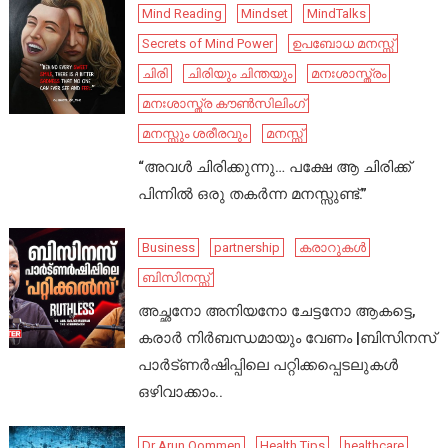
Mind Reading
Mindset
MindTalks
Secrets of Mind Power
ഉപബോധ മനസ്സ്
ചിരി
ചിരിയും ചിന്തയും
മനഃശാസ്ത്രം
മനഃശാസ്ത്ര കൗൺസിലിംഗ്
മനസ്സും ശരീരവും
മനസ്സ്
“അവൾ ചിരിക്കുന്നു… പക്ഷേ ആ ചിരിക്ക്
പിന്നിൽ ഒരു തകർന്ന മനസ്സുണ്ട്.”
Business
partnership
കരാറുകൾ
ബിസിനസ്സ്
അച്ഛനോ അനിയനോ ചേട്ടനോ ആകട്ടെ,
കരാർ നിർബന്ധമായും വേണം |ബിസിനസ്
പാർട്ണർഷിപ്പിലെ പറ്റിക്കപ്പെടലുകൾ
ഒഴിവാക്കാം..
Dr Arun Oommen
Health Tips
healthcare