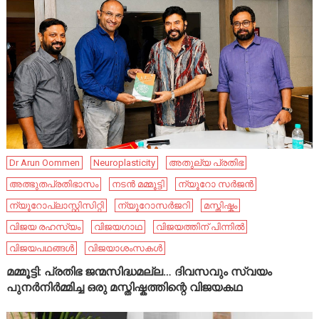
Dr Arun Oommen
Neuroplasticity
അതുല്യ പ്രതിഭ
അത്ഭുതപ്രതിഭാസം
നടൻ മമ്മൂട്ടി
ന്യൂറോ സർജൻ
ന്യൂറോപ്ലാസ്റ്റിസിറ്റി
ന്യൂറോസർജറി
മസ്തിഷ്കം
വിജയ രഹസ്യം
വിജയഗാഥ
വിജയത്തിന് പിന്നിൽ
വിജയപഥങ്ങൾ
വിജയാശംസകൾ
മമ്മൂട്ടി: പ്രതിഭ ജന്മസിദ്ധമല്ല… ദിവസവും സ്വയം
പുനർനിർമ്മിച്ച ഒരു മസ്തിഷ്കത്തിന്റെ വിജയകഥ