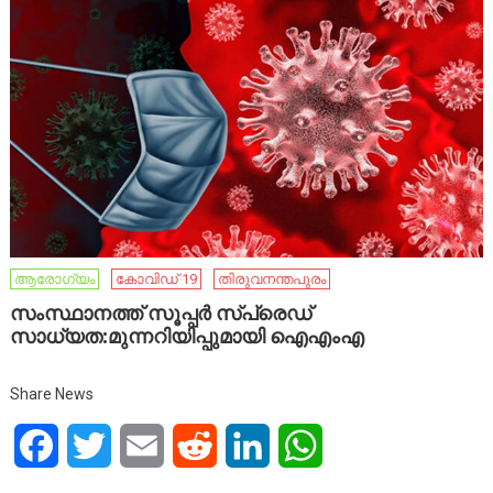
ആരോഗ്യം
കോവിഡ് 19
തിരുവനന്തപുരം
സംസ്ഥാനത്ത് സൂപ്പര്‍ സ്‌പ്രെഡ്
സാധ്യത:മുന്നറിയിപ്പുമായി ഐഎംഎ
Share News
Facebook
Twitter
Email
Reddit
LinkedIn
WhatsApp