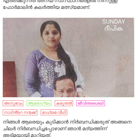
എത്തിക്കുന്നത് അന്യ സംസ്ഥാനങ്ങളിൽ നിന്നുള്ള
ഫോർമാലിൻ കലർത്തിയ മത്സ്യമാണ്.
അനുഭവം
ആരോഗ്യം
കരുതൽ
ജീവിതശൈലി
നാടിൻ്റെ നന്മക്ക്
മാധ്യമ വീഥി
നിങ്ങൾ ആരെയും കുടിക്കാൻ നിർബന്ധിക്കരുത് അങ്ങനെ
ചിലർ നിർബന്ധിച്ചപ്പോഴാണ് ഞാൻ മദ്യത്തിന്
അടിമയായി മാറിയത്.