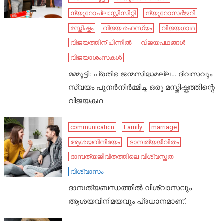
ന്യൂറോപ്ലാസ്റ്റിസിറ്റി
ന്യൂറോസർജറി
മസ്തിഷ്കം
വിജയ രഹസ്യം
വിജയഗാഥ
വിജയത്തിന് പിന്നിൽ
വിജയപഥങ്ങൾ
വിജയാശംസകൾ
മമ്മൂട്ടി: പ്രതിഭ ജന്മസിദ്ധമല്ല… ദിവസവും
സ്വയം പുനർനിർമ്മിച്ച ഒരു മസ്തിഷ്കത്തിന്റെ
വിജയകഥ
communication
Family
marriage
ആശയവിനിമയം
ദാമ്പത്യജീവിതം
ദാമ്പത്യജീവിതത്തിലെ വിശ്വസ്തത
വിശ്വാസം
ദാമ്പത്യബന്ധത്തിൽ വിശ്വാസവും
ആശയവിനിമയവും പ്രധാനമാണ്.