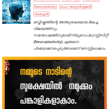
Neuroplasticity
ഡോ .അരുൺ ഉമ്മൻ
തലച്ചോർ
മസ്തിഷ്കത്തിന്റെ അത്ഭുതകരമായ മികച്ച
വിജയത്തിനും
സന്തോഷത്തിനുമായി’ന്യൂറോപ്ലാസ്റ്റിസിറ്റി’
(Neuroplasticity):എങ്ങനെ
പ്രയോജനപ്പെടുത്താമെന്ന് മനസ്സിലാക്കാം.