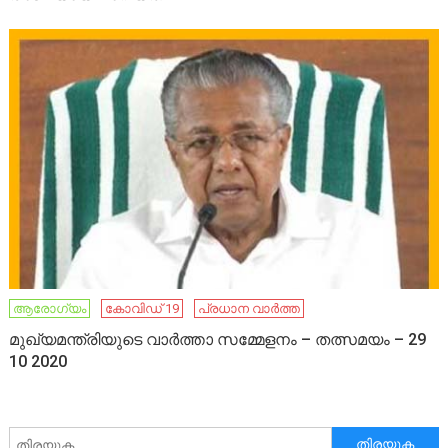
ആരോഗ്യം
കോവിഡ് 19
പ്രധാന വാർത്ത
മുഖ്യമന്ത്രിയുടെ വാർത്താ സമ്മേളനം – തത്സമയം – 29
10 2020
അനേഷിക്കുക