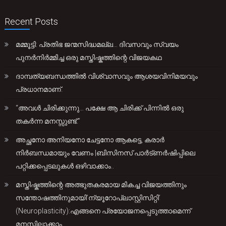
Recent Posts
മമ്മൂട്ടി: പ്രതിഭ ജന്മസിദ്ധമല്ല… ദിവസവും സ്വയം
പുനർനിർമ്മിച്ച ഒരു മസ്തിഷ്കത്തിന്റെ വിജയകഥ
ദാമ്പത്യബന്ധത്തിൽ വിശ്വാസവും ആശയവിനിമയവും
പ്രധാനമാണ്.
“അവൾ ചിരിക്കുന്നു… പക്ഷേ ആ ചിരിക്ക് പിന്നിൽ ഒരു
തകർന്ന മനസ്സുണ്ട്.”
അച്ഛനോ അനിയനോ ചേട്ടനോ ആകട്ടെ, കരാർ
നിർബന്ധമായും വേണം |ബിസിനസ് പാർട്ണർഷിപ്പിലെ
പറ്റിക്കപ്പെടലുകൾ ഒഴിവാക്കാം..
മസ്തിഷ്കത്തിന്റെ അത്ഭുതകരമായ മികച്ച വിജയത്തിനും
സന്തോഷത്തിനുമായി’ന്യൂറോപ്ലാസ്റ്റിസിറ്റി’
(Neuroplasticity):എങ്ങനെ പ്രയോജനപ്പെടുത്താമെന്ന്
മനസ്സിലാക്കാം.