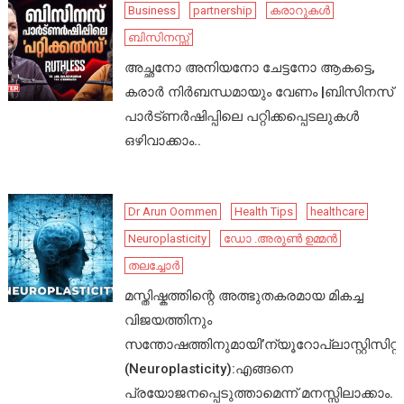
Business
partnership
കരാറുകൾ
ബിസിനസ്സ്
അച്ഛനോ അനിയനോ ചേട്ടനോ ആകട്ടെ,
കരാർ നിർബന്ധമായും വേണം |ബിസിനസ്
പാർട്ണർഷിപ്പിലെ പറ്റിക്കപ്പെടലുകൾ
ഒഴിവാക്കാം..
Dr Arun Oommen
Health Tips
healthcare
Neuroplasticity
ഡോ .അരുൺ ഉമ്മൻ
തലച്ചോർ
മസ്തിഷ്കത്തിന്റെ അത്ഭുതകരമായ മികച്ച
വിജയത്തിനും
സന്തോഷത്തിനുമായി’ന്യൂറോപ്ലാസ്റ്റിസിറ്റി’
(Neuroplasticity):എങ്ങനെ
പ്രയോജനപ്പെടുത്താമെന്ന് മനസ്സിലാക്കാം.