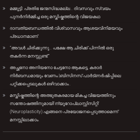
മമ്മൂട്ടി: പ്രതിഭ ജന്മസിദ്ധമല്ല… ദിവസവും സ്വയം
പുനർനിർമ്മിച്ച ഒരു മസ്തിഷ്കത്തിന്റെ വിജയകഥ
ദാമ്പത്യബന്ധത്തിൽ വിശ്വാസവും ആശയവിനിമയവും
പ്രധാനമാണ്.
“അവൾ ചിരിക്കുന്നു… പക്ഷേ ആ ചിരിക്ക് പിന്നിൽ ഒരു
തകർന്ന മനസ്സുണ്ട്.”
അച്ഛനോ അനിയനോ ചേട്ടനോ ആകട്ടെ, കരാർ
നിർബന്ധമായും വേണം |ബിസിനസ് പാർട്ണർഷിപ്പിലെ
പറ്റിക്കപ്പെടലുകൾ ഒഴിവാക്കാം..
മസ്തിഷ്കത്തിന്റെ അത്ഭുതകരമായ മികച്ച വിജയത്തിനും
സന്തോഷത്തിനുമായി’ന്യൂറോപ്ലാസ്റ്റിസിറ്റി’
(Neuroplasticity):എങ്ങനെ പ്രയോജനപ്പെടുത്താമെന്ന്
മനസ്സിലാക്കാം.