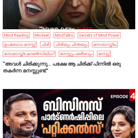
Mind Reading
Mindset
MindTalks
Secrets of Mind Power
ഉപബോധ മനസ്സ്
ചിരി
ചിരിയും ചിന്തയും
മനഃശാസ്ത്രം
മനഃശാസ്ത്ര കൗൺസിലിംഗ്
മനസ്സും ശരീരവും
മനസ്സ്
“അവൾ ചിരിക്കുന്നു… പക്ഷേ ആ ചിരിക്ക് പിന്നിൽ ഒരു
തകർന്ന മനസ്സുണ്ട്.”