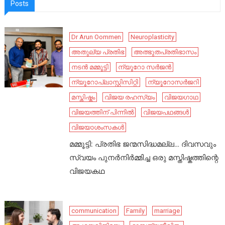
Posts
Dr Arun Oommen
Neuroplasticity
അതുല്യ പ്രതിഭ
അത്ഭുതപ്രതിഭാസം
നടൻ മമ്മൂട്ടി
ന്യൂറോ സർജൻ
ന്യൂറോപ്ലാസ്റ്റിസിറ്റി
ന്യൂറോസർജറി
മസ്തിഷ്കം
വിജയ രഹസ്യം
വിജയഗാഥ
വിജയത്തിന് പിന്നിൽ
വിജയപഥങ്ങൾ
വിജയാശംസകൾ
മമ്മൂട്ടി: പ്രതിഭ ജന്മസിദ്ധമല്ല… ദിവസവും
സ്വയം പുനർനിർമ്മിച്ച ഒരു മസ്തിഷ്കത്തിന്റെ
വിജയകഥ
communication
Family
marriage