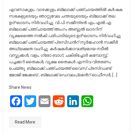
എറണാകുളം: വാഴക്കുളം ബ്ലോക്ക് പഞ്ചായത്തിൽ കർഷക
സഭകളുടെയും ഞാറ്റുവേല ചന്തയുടെയും ബ്ലോക്ക് തല
ഉദ്ഘാടനം നിർവഹിച്ചു. വി.പി.സജീന്ദ്രൻ എം.എൽ.എ.
ബ്ലോക്ക് പഞ്ചായത്ത് അംഗം അബ്ദുൽ ഖാദറിന്
വൃക്ഷത്തൈ നൽകി പരിപാടിയുടെ ഉദ്ഘാടനം നിർവഹിച്ചു.
ബ്ലോക്ക് പഞ്ചായത്ത് പ്രസിഡൻറ് നൂർജഹാൻ സക്കീർ
അധ്യക്ഷത വഹിച്ചു. കർഷകർക്കാവശ്യമായ നടീൽ
വസ്തുക്കൾ, വളം, ഗ്രോ ബാഗ്, ചകിരിച്ചോർ കമ്പോസ്റ്റ്,
പച്ചക്കറി തൈകൾ, വൃക്ഷ തൈകൾ എന്നിവ വിതരണം
ചെയ്തു. ബ്ലോക്ക് പഞ്ചായത്ത് വൈസ് പ്രസിഡണ്ട്
ജോജി ജേക്കബ് , ബ്ലോക്ക് ഡെവലപ്മെൻറ് ഓഫീസർ, […]
Share News
Facebook
Twitter
Email
Reddit
LinkedIn
WhatsApp
Read More