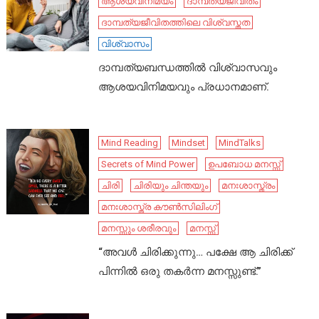
ആശയവിനിമയം
ദാമ്പത്യജീവിതം
ദാമ്പത്യജീവിതത്തിലെ വിശ്വസ്തത
വിശ്വാസം
ദാമ്പത്യബന്ധത്തിൽ വിശ്വാസവും
ആശയവിനിമയവും പ്രധാനമാണ്.
Mind Reading
Mindset
MindTalks
Secrets of Mind Power
ഉപബോധ മനസ്സ്
ചിരി
ചിരിയും ചിന്തയും
മനഃശാസ്ത്രം
മനഃശാസ്ത്ര കൗൺസിലിംഗ്
മനസ്സും ശരീരവും
മനസ്സ്
“അവൾ ചിരിക്കുന്നു… പക്ഷേ ആ ചിരിക്ക്
പിന്നിൽ ഒരു തകർന്ന മനസ്സുണ്ട്.”