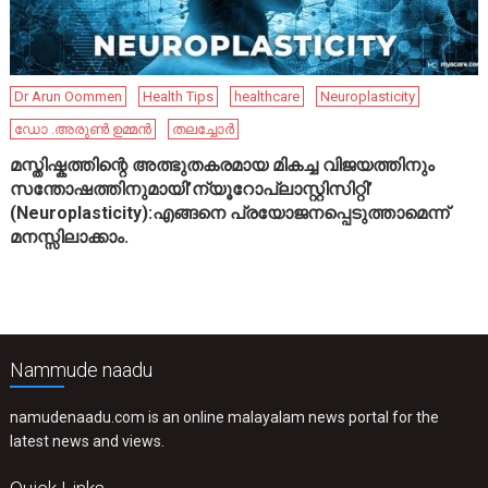
Dr Arun Oommen
Health Tips
healthcare
Neuroplasticity
ഡോ .അരുൺ ഉമ്മൻ
തലച്ചോർ
മസ്തിഷ്കത്തിന്റെ അത്ഭുതകരമായ മികച്ച വിജയത്തിനും
സന്തോഷത്തിനുമായി’ന്യൂറോപ്ലാസ്റ്റിസിറ്റി’
(Neuroplasticity):എങ്ങനെ പ്രയോജനപ്പെടുത്താമെന്ന്
മനസ്സിലാക്കാം.
Nammude naadu
namudenaadu.com is an online malayalam news portal for the
latest news and views.