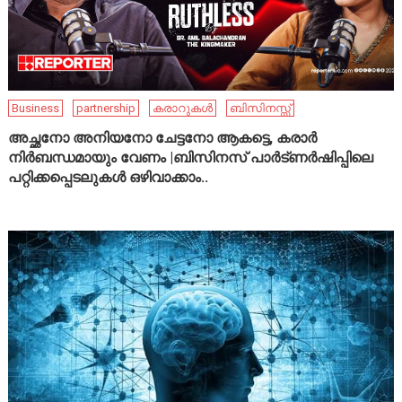
Business
partnership
കരാറുകൾ
ബിസിനസ്സ്
അച്ഛനോ അനിയനോ ചേട്ടനോ ആകട്ടെ, കരാർ
നിർബന്ധമായും വേണം |ബിസിനസ് പാർട്ണർഷിപ്പിലെ
പറ്റിക്കപ്പെടലുകൾ ഒഴിവാക്കാം..