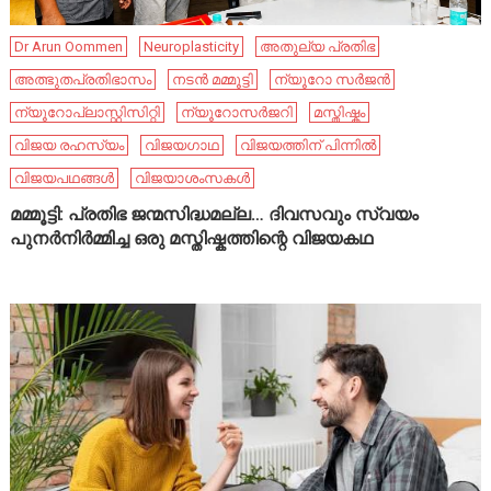
Dr Arun Oommen
Neuroplasticity
അതുല്യ പ്രതിഭ
അത്ഭുതപ്രതിഭാസം
നടൻ മമ്മൂട്ടി
ന്യൂറോ സർജൻ
ന്യൂറോപ്ലാസ്റ്റിസിറ്റി
ന്യൂറോസർജറി
മസ്തിഷ്കം
വിജയ രഹസ്യം
വിജയഗാഥ
വിജയത്തിന് പിന്നിൽ
വിജയപഥങ്ങൾ
വിജയാശംസകൾ
മമ്മൂട്ടി: പ്രതിഭ ജന്മസിദ്ധമല്ല… ദിവസവും സ്വയം
പുനർനിർമ്മിച്ച ഒരു മസ്തിഷ്കത്തിന്റെ വിജയകഥ