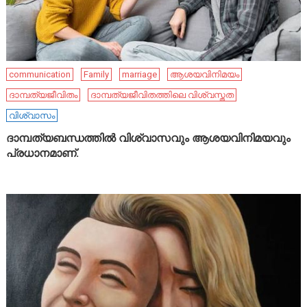
communication
Family
marriage
ആശയവിനിമയം
ദാമ്പത്യജീവിതം
ദാമ്പത്യജീവിതത്തിലെ വിശ്വസ്തത
വിശ്വാസം
ദാമ്പത്യബന്ധത്തിൽ വിശ്വാസവും ആശയവിനിമയവും
പ്രധാനമാണ്.