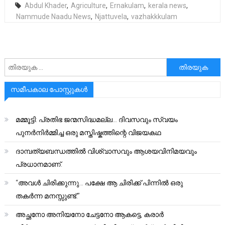
Abdul Khader
,
Agriculture
,
Ernakulam
,
kerala news
,
Nammude Naadu News
,
Njattuvela
,
vazhakkkulam
അനേഷിക്കുക
സമീപകാല പോസ്റ്റുകൾ
മമ്മൂട്ടി: പ്രതിഭ ജന്മസിദ്ധമല്ല… ദിവസവും സ്വയം
പുനർനിർമ്മിച്ച ഒരു മസ്തിഷ്കത്തിന്റെ വിജയകഥ
ദാമ്പത്യബന്ധത്തിൽ വിശ്വാസവും ആശയവിനിമയവും
പ്രധാനമാണ്.
“അവൾ ചിരിക്കുന്നു… പക്ഷേ ആ ചിരിക്ക് പിന്നിൽ ഒരു
തകർന്ന മനസ്സുണ്ട്.”
അച്ഛനോ അനിയനോ ചേട്ടനോ ആകട്ടെ, കരാർ