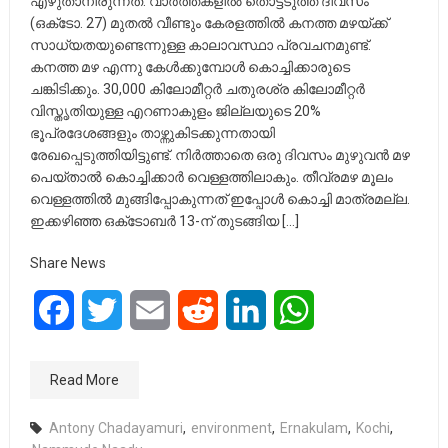
എഴുതാനിരുന്നത്. വാര്‍ത്തകളില്‍ തൊട്ടടുത്ത ദിവസം
(ഒക്‌ടോ. 27) മുതല്‍ വീണ്ടും കേരളത്തില്‍ കനത്ത മഴയ്ക്ക്
സാധ്യതയുണ്ടെന്നുള്ള കാലാവസ്ഥാ പ്രവചനമുണ്ട്.
കനത്ത മഴ എന്നു കേള്‍ക്കുമ്പോള്‍ കൊച്ചിക്കാരുടെ
ചങ്കിടിക്കും. 30,000 കിലോമീറ്റര്‍ ചതുരശ്ര കിലോമീറ്റര്‍
വിസ്തൃതിയുള്ള എറണാകുളം ജില്ലയുടെ 20%
ഭൂപ്രദേശങ്ങളും താഴ്ന്നുകിടക്കുന്നതായി
രേഖപ്പെടുത്തിയിട്ടുണ്ട്. നിര്‍ത്താതെ ഒരു ദിവസം മുഴുവന്‍ മഴ
പെയ്താല്‍ കൊച്ചിക്കാര്‍ വെള്ളത്തിലാകും. തീവ്രമഴ മൂലം
വെള്ളത്തില്‍ മുങ്ങിപ്പോകുന്നത് ഇപ്പോള്‍ കൊച്ചി മാത്രമല്ല.
ഇക്കഴിഞ്ഞ ഒക്‌ടോബര്‍ 13-ന് തുടങ്ങിയ […]
Share News
Facebook
Twitter
Email
Reddit
LinkedIn
WhatsApp
Read More
Antony Chadayamuri
,
environment
,
Ernakulam
,
Kochi
,