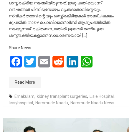
ശസ്ത്രക്രിയ നടത്തിയിരുന്നത്. ഇരുപത്തിയൊന്ന്
വർഷങ്ങൾ പിന്നിടുമ്പോഴും വൃക്കദാതാവിന്റെയും
സ്വീകർത്താവിന്റെയും ശസ്ത്രക്രിയകൾ അഞ്ച് ലക്ഷം
രൂപയിൽ താഴെ ചെലവിലാണ് ലിസി ആശുപത്രിയിൽ
നടക്കുന്നത്. രക്തബന്ധത്തിൽ ഉള്ളവർ തമ്മിലുള്ള
ശസ്ത്രക്രിയകളാണ് സാധാരണയായി […]
Share News
Facebook
Twitter
Email
Reddit
LinkedIn
WhatsApp
Read More
Ernakulam
,
kidney transplant surgeries
,
Lisie Hospital
,
lissyhospitial
,
Nammude Naadu
,
Nammude Naadu News