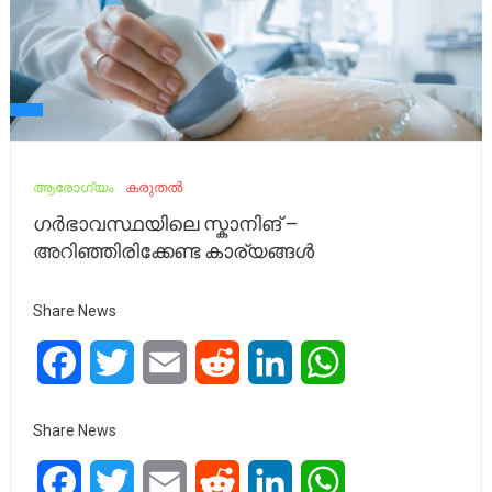
ആരോഗ്യം
കരുതൽ
ഗർഭാവസ്ഥയിലെ സ്കാനിങ് –
അറിഞ്ഞിരിക്കേണ്ട കാര്യങ്ങൾ
Share News
Facebook
Twitter
Email
Reddit
LinkedIn
WhatsApp
Share News
Facebook
Twitter
Email
Reddit
LinkedIn
WhatsApp