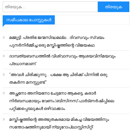
അനേഷിക്കുക
സമീപകാല പോസ്റ്റുകൾ
മമ്മൂട്ടി: പ്രതിഭ ജന്മസിദ്ധമല്ല… ദിവസവും സ്വയം
പുനർനിർമ്മിച്ച ഒരു മസ്തിഷ്കത്തിന്റെ വിജയകഥ
ദാമ്പത്യബന്ധത്തിൽ വിശ്വാസവും ആശയവിനിമയവും
പ്രധാനമാണ്.
“അവൾ ചിരിക്കുന്നു… പക്ഷേ ആ ചിരിക്ക് പിന്നിൽ ഒരു
തകർന്ന മനസ്സുണ്ട്.”
അച്ഛനോ അനിയനോ ചേട്ടനോ ആകട്ടെ, കരാർ
നിർബന്ധമായും വേണം |ബിസിനസ് പാർട്ണർഷിപ്പിലെ
പറ്റിക്കപ്പെടലുകൾ ഒഴിവാക്കാം..
മസ്തിഷ്കത്തിന്റെ അത്ഭുതകരമായ മികച്ച വിജയത്തിനും
സന്തോഷത്തിനുമായി’ന്യൂറോപ്ലാസ്റ്റിസിറ്റി’