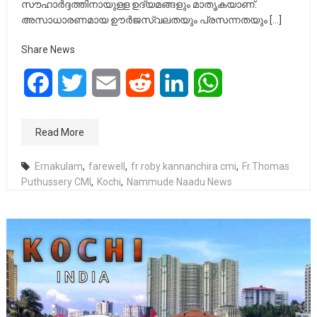
സൗഹാർദ്ദത്തിനായുള്ള ഉദ്യമങ്ങളും മാതൃകയാണ്.
അസാധാരണമായ ഊർജസ്വലതയും പ്രസന്നതയും […]
Share News
Facebook
Twitter
Email
Reddit
LinkedIn
WhatsApp
Read More
Ernakulam
,
farewell
,
fr roby kannanchira cmi
,
Fr.Thomas
Puthussery CMI
,
Kochi
,
Nammude Naadu News