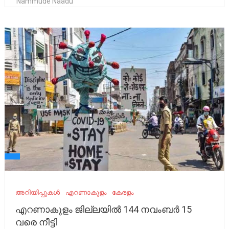
Nammude Naadu
അറിയിപ്പുകൾ
എറണാകുളം
കേരളം
എറണാകുളം ജില്ലയിൽ 144 നവംബർ 15
വരെ നീട്ടി