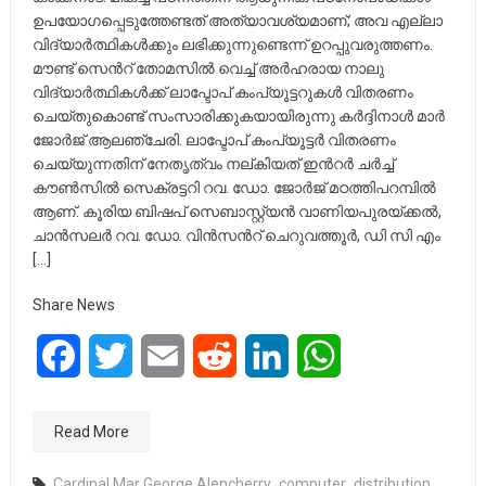
ഉപയോഗപ്പെടുത്തേണ്ടത് അത്യാവശ്യമാണ്; അവ എല്ലാ
വിദ്യാര്‍ത്ഥികള്‍ക്കും ലഭിക്കുന്നുണ്ടെന്ന് ഉറപ്പുവരുത്തണം.
മൗണ്ട് സെന്‍റ് തോമസില്‍ വെച്ച് അര്‍ഹരായ നാലു
വിദ്യാര്‍ത്ഥികള്‍ക്ക് ലാപ്ടോപ് കംപ്യൂട്ടറുകള്‍ വിതരണം
ചെയ്തുകൊണ്ട് സംസാരിക്കുകയായിരുന്നു കര്‍ദ്ദിനാള്‍ മാര്‍
ജോര്‍ജ് ആലഞ്ചേരി. ലാപ്ടോപ് കംപ്യൂട്ടര്‍ വിതരണം
ചെയ്യുന്നതിന് നേതൃത്വം നല്കിയത് ഇന്‍റര്‍ ചര്‍ച്ച്
കൗണ്‍സില്‍ സെക്രട്ടറി റവ. ഡോ. ജോര്‍ജ് മഠത്തിപറമ്പില്‍
ആണ്. കൂരിയ ബിഷപ് സെബാസ്റ്റ്യന്‍ വാണിയപുരയ്ക്കല്‍,
ചാന്‍സലര്‍ റവ. ഡോ. വിന്‍സന്‍റ് ചെറുവത്തൂര്‍, ഡി സി എം
[…]
Share News
Facebook
Twitter
Email
Reddit
LinkedIn
WhatsApp
Read More
Cardinal Mar George Alencherry
,
computer
,
distribution
,