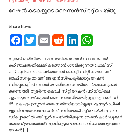
റദ്ദ് ചെയ്തു
റേഷൻ കട
ലൈസൻസ്
റേഷൻ കടകളുടെ ലൈസൻസ് റദ്ദ് ചെയ്തു
Share News
Facebook
Twitter
Email
Reddit
LinkedIn
WhatsApp
മട്ടാഞ്ചേരിയിൽ വാഹനത്തിൽ റേഷൻ സാധനങ്ങൾ
കരിഞ്ചന്തയിലേക്ക് കടത്താൻ ശ്രമിക്കുന്നത് പോലീസ്
പിടികൂടിയ സാഹചര്യത്തിൽ കൊച്ചി സിറ്റി റേഷനിങ്ങ്
ഓഫീസറും റേഷനിങ്ങ് ഇൻസ്പെക്ടർമാരും റേഷൻ
ഡിപ്പോകളിൽ നടത്തിയ പരിശോധനയിൽ ക്രമക്കേടുകൾ
കണ്ടെത്തി. തുടർന്ന് കൊച്ചി സിറ്റി റേഷൻ പരിധിയിലെ
എം.ആർ രാജ് കുമാർ ലൈസൻസിയായിട്ടുള്ള എ.ആർ.ഡി
65, കെ.എം ഉസ്മാൻ ലൈസൻസിയായിട്ടുള്ള എ.ആർ.ഡി 44
എന്നിവരുടെ ലൈസൻസ് സ്ഥിരമായി റദ്ദ് ചെയ്യ്തു. ഈ
ഡിപ്പോകളിൽ രജിസ്റ്റർ ചെയ്തിരിക്കുന്ന റേഷൻ കാർഡുകൾ
കാർഡ് ഉടമകൾക്ക് ബുദ്ധിമുട്ടുണ്ടാകാത്ത വിധം തൊട്ടടുത്ത
റേഷൻ […]