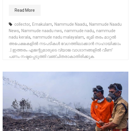
Read More
collector
,
Ernakulam
,
Nammude Naadu
,
Nammude Naadu
News
,
Nammude naadu nws
,
nammude nadu
,
nammude
nadu kerala
,
nammude nadu malayalam
,
ഭൂമി തരം മാറ്റല്‍
അപേക്ഷകളില്‍ നടപടികള്‍ വേഗത്തിലാക്കാൻ സഹായിക്കാം
..| ഇത്തരം എജന്റുമാരുടെ വ്യാജ വാഗ്ദാനങ്ങളില്‍ വീണ്
പണം നഷ്ടപ്പെടുത്തി വഞ്ചിതരാകാതിരിക്കുക.