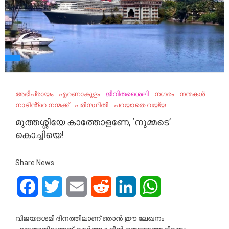
അഭിപ്രായം
എറണാകുളം
ജീവിതശൈലി
നഗരം
നന്മകൾ
നാടിൻ്റെ നന്മക്ക്
പരിസ്ഥിതി
പറയാതെ വയ്യ
മുത്തശ്ശിയേ കാത്തോളണേ, ‘നുമ്മടെ’
കൊച്ചിയെ!
Share News
Facebook
Twitter
Email
Reddit
LinkedIn
WhatsApp
വിജയദശമി ദിനത്തിലാണ് ഞാന്‍ ഈ ലേഖനം