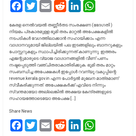
Facebook
Twitter
Email
Reddit
LinkedIn
WhatsApp
കേരള നെല്‍വയല്‍ തണ്ണീര്‍തട സംരക്ഷണ (ഭേദഗതി )
നിയമം പ്രകാരമുള്ള ഭൂമി തരം മാറ്റല്‍ അപേക്ഷകളില്‍
നടപടികള്‍ വേഗത്തിലാക്കാൻ സഹായിക്കാം എന്ന
വാഗ്ദാനവുമായി ജില്ലയില്‍ പല ഇടങ്ങളിലും ബാനറുകളും
പോസ്റ്ററുകളും സ്ഥാപിച്ചിരിക്കുന്നത് കാണുന്നു. ഇത്തരം
എജന്റുമാരുടെ വ്യാജ വാഗ്ദാനങ്ങളില്‍ വീണ് പണം
നഷ്ടപ്പെടുത്തി വഞ്ചിതരാകാതിരിക്കുക. ഭൂമി തരം മാറ്റം
സംബന്ധിച്ച അപേക്ഷകള്‍ ഇപ്പോള്‍ റവന്യൂ വകുപ്പിന്റെ
revenue.kerala.gov.in എന്ന പോര്‍ട്ടല്‍ മുഖേന മാത്രമാണ്
സ്വീകരിക്കുന്നത്. അപേക്ഷകര്‍ക്ക് എവിടെ നിന്നും
സ്വന്തമായോ അല്ലെങ്കില്‍ അക്ഷയ കേന്ദ്രങ്ങളുടെ
സഹായത്തോടെയോ അപേക്ഷ […]
Share News
Facebook
Twitter
Email
Reddit
LinkedIn
WhatsApp