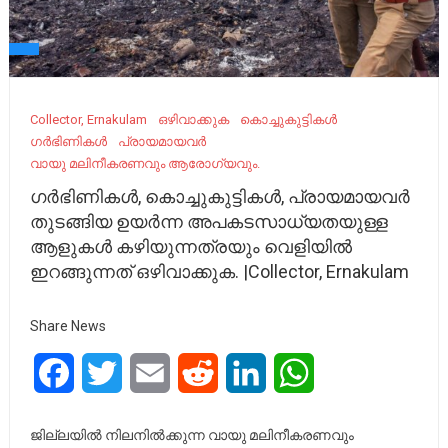
Collector, Ernakulam
ഒഴിവാക്കുക
കൊച്ചുകുട്ടികൾ
ഗർഭിണികൾ
പ്രായമായവർ
വായു മലിനീകരണവും ആരോഗ്യവും.
ഗർഭിണികൾ, കൊച്ചുകുട്ടികൾ, പ്രായമായവർ
തുടങ്ങിയ ഉയർന്ന അപകടസാധ്യതയുള്ള
ആളുകൾ കഴിയുന്നത്രയും വെളിയിൽ
ഇറങ്ങുന്നത് ഒഴിവാക്കുക. |Collector, Ernakulam
Share News
Facebook
Twitter
Email
Reddit
LinkedIn
WhatsApp
ജില്ലയില്‍ നിലനില്‍ക്കുന്ന വായു മലിനീകരണവും