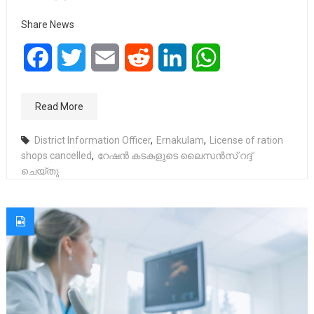
Share News
Facebook
Twitter
Email
Reddit
LinkedIn
WhatsApp
Read More
District Information Officer
,
Ernakulam
,
License of ration
shops cancelled
,
റേഷൻ കടകളുടെ ലൈസൻസ് റദ്ദ്
ചെയ്തു