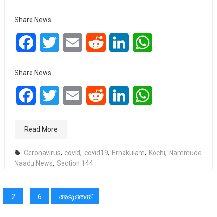
Share News
Facebook
Twitter
Email
Reddit
LinkedIn
WhatsApp
Share News
Facebook
Twitter
Email
Reddit
LinkedIn
WhatsApp
Read More
Coronavirus
,
covid
,
covid19
,
Ernakulam
,
Kochi
,
Nammude
Naadu News
,
Section 144
പോസ്റ്റുക്കളിലൂടെ
1
2
…
6
അടുത്തത്