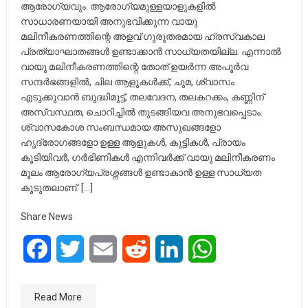
ആരോഗ്യവും. ആരോഗ്യമുള്ളയാളുകളിൽ
സാധാരണയായി അനുഭവിക്കുന്ന വായു
മലിനീകരണത്തിന്റെ അളവ് ഗുരുതരമായ ഹ്രസ്വകാല
പ്രത്യാഘാതങ്ങൾ ഉണ്ടാക്കാൻ സാധ്യതയില്ല. എന്നാൽ
വായു മലിനീകരണത്തിന്റെ തോത് ഉയർന്ന അപൂർവ
സന്ദർഭങ്ങളിൽ, ചില ആളുകൾക്ക്, ചുമ, ശ്വാസം
എടുക്കുവാന്‍ ബുദ്ധിമുട്ട്, തലവേദന, തലകറക്കം, കണ്ണിന്
അസ്വസ്ഥത, ചൊറിച്ചില്‍ തുടങ്ങിയവ അനുഭവപ്പെടാം.
ശ്വാസകോശ സംബന്ധമായ അസുഖങ്ങളോ
ഹൃദ്രോഗങ്ങളോ ഉള്ള ആളുകൾ, കുട്ടികള്‍, പ്രായം
കൂടിയിവര്‍, ഗര്‍ഭിണികള്‍ എന്നിവര്‍ക്ക് വായു മലിനീകരണം
മൂലം ആരോഗ്യപ്രശ്നങ്ങള്‍ ഉണ്ടാകാന്‍ ഉള്ള സാധ്യത
കൂടുതലാണ്. […]
Share News
Facebook
Twitter
Email
Reddit
LinkedIn
WhatsApp
Read More