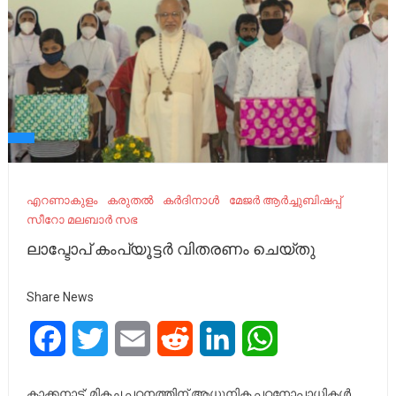
എറണാകുളം
കരുതൽ
കർദിനാൾ
മേജർ ആർച്ചുബിഷപ്പ്
സീറോ മലബാര്‍ സഭ
ലാപ്ടോപ് കംപ്യൂട്ടര്‍ വിതരണം ചെയ്തു
Share News
Facebook
Twitter
Email
Reddit
LinkedIn
WhatsApp
കാക്കനാട്: മികച്ച പഠനത്തിന് ആധുനിക പഠനോപാധികള്‍