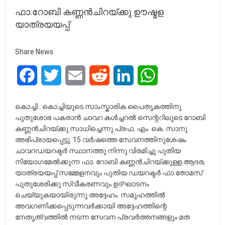
ഫാ.റോബി കണ്ണൻചിറയ്ക്കു ഊഷ്മള
യാത്രയയപ്പ്
Share News
Facebook
Twitter
Email
Reddit
LinkedIn
WhatsApp
കൊച്ചി : കൊച്ചിയുടെ സാംസ്കാരിക പൈതൃകത്തിനു
പുതുശോഭ പകരാൻ ചാവറ കൾച്ചറൽ സെന്ററിലൂടെ റോബി
കണ്ണൻചിറയ്ക്കു സാധിച്ചെന്നു പ്രഫ. എം. കെ. സാനു
അഭിപ്രായപ്പെട്ടു. 15 വർഷത്തെ സേവനത്തിനുശേഷം
ചാവറഡയറക്ടർ സ്ഥാനത്തു നിന്നു വിരമിച്ചു പുതിയ
നിയോഗമേൽക്കുന്ന ഫാ. റോബി കണ്ണൻചിറയ്ക്കുള്ള ആദര,
യാത്രയയപ്പ് സമ്മേളനവും പുതിയ ഡയറക്ടർ ഫാ.തോമസ്
പുതുശേരിക്കു സ്വീകരണവും ഉദ്ഘാടനം
ചെയ്യുകയായിരുന്നു അദ്ദേഹം. സമൂഹത്തിൽ
അവഗണിക്കപ്പെടുന്നവർക്കായി അദ്ദേഹത്തിന്റെ
നേതൃത്വത്തിൽ നടന്ന സേവന പ്രവർത്തനങ്ങളും മത