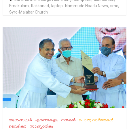
Ernakulam
,
Kakkanad
,
laptop
,
Nammude Naadu News
,
smc
,
Syro-Malabar Church
ആശംസകൾ
എറണാകുളം
നന്മകൾ
പൊതു വാർത്തകൾ
വൈദികർ
സാംസ്കാരികം