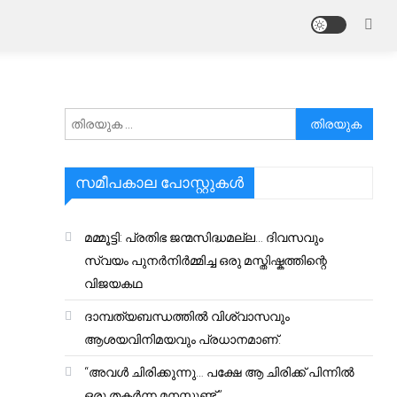
അനേഷിക്കുക
സമീപകാല പോസ്റ്റുകൾ
മമ്മൂട്ടി: പ്രതിഭ ജന്മസിദ്ധമല്ല… ദിവസവും
സ്വയം പുനർനിർമ്മിച്ച ഒരു മസ്തിഷ്കത്തിന്റെ
വിജയകഥ
ദാമ്പത്യബന്ധത്തിൽ വിശ്വാസവും
ആശയവിനിമയവും പ്രധാനമാണ്.
“അവൾ ചിരിക്കുന്നു… പക്ഷേ ആ ചിരിക്ക് പിന്നിൽ
ഒരു തകർന്ന മനസ്സുണ്ട്.”