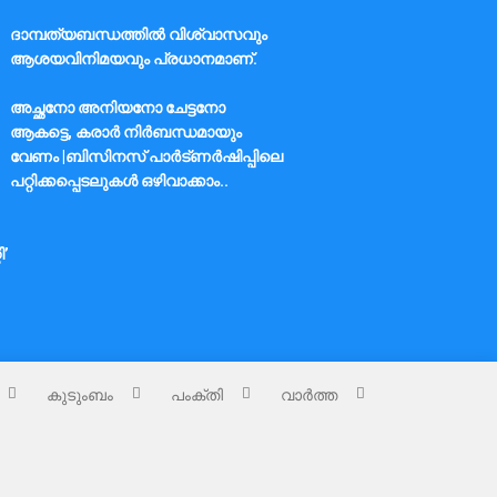
ദാമ്പത്യബന്ധത്തിൽ വിശ്വാസവും
ആശയവിനിമയവും പ്രധാനമാണ്.
അച്ഛനോ അനിയനോ ചേട്ടനോ
ആകട്ടെ, കരാർ നിർബന്ധമായും
വേണം |ബിസിനസ് പാർട്ണർഷിപ്പിലെ
പറ്റിക്കപ്പെടലുകൾ ഒഴിവാക്കാം..
ി’
കുടുംബം
പംക്തി
വാർത്ത