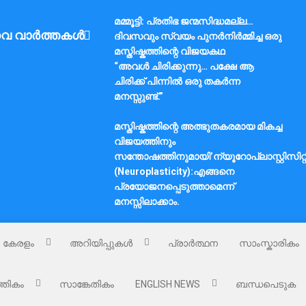
മമ്മൂട്ടി: പ്രതിഭ ജന്മസിദ്ധമല്ല…
വ വാർത്തകൾ
ദിവസവും സ്വയം പുനർനിർമ്മിച്ച ഒരു
മസ്തിഷ്കത്തിന്റെ വിജയകഥ
“അവൾ ചിരിക്കുന്നു… പക്ഷേ ആ
ചിരിക്ക് പിന്നിൽ ഒരു തകർന്ന
മനസ്സുണ്ട്.”
മസ്തിഷ്കത്തിന്റെ അത്ഭുതകരമായ മികച്ച
വിജയത്തിനും
സന്തോഷത്തിനുമായി’ന്യൂറോപ്ലാസ്റ്റിസിറ്റ
(Neuroplasticity):എങ്ങനെ
പ്രയോജനപ്പെടുത്താമെന്ന്
മനസ്സിലാക്കാം.
കേരളം
അറിയിപ്പുകൾ
പ്രാർത്ഥന
സാംസ്കാരികം
്തികം
സാങ്കേതികം
ENGLISH NEWS
ബന്ധപെടുക