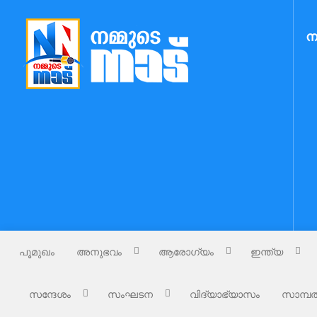
Skip
to
ന
content
Nammude Naadu
നമ്മുടെ നാട്
പൂമുഖം
അനുഭവം
ആരോഗ്യം
ഇന്ത്യ
സന്ദേശം
സംഘടന
വിദ്യാഭ്യാസം
സാമ്പത