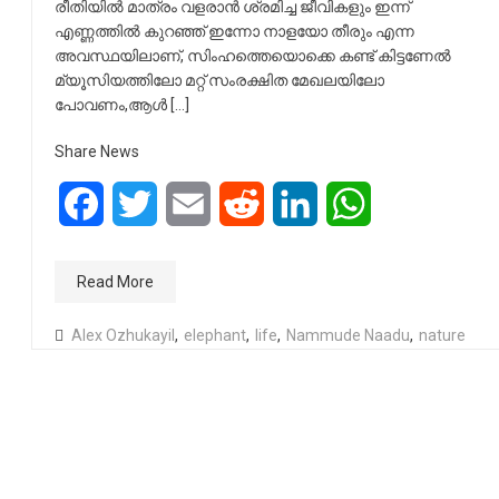
രീതിയില്‍ മാത്രം വളരാന്‍ ശ്രമിച്ച ജീവികളും ഇന്ന്
എണ്ണത്തില്‍ കുറഞ്ഞ് ഇന്നോ നാളയോ തീരും എന്ന
അവസ്ഥയിലാണ്, സിംഹത്തെയൊക്കെ കണ്ട് കിട്ടണേല്‍
മ്യൂസിയത്തിലോ മറ്റ് സംരക്ഷിത മേഖലയിലോ
പോവണം,ആള്‍ […]
Share News
Facebook
Twitter
Email
Reddit
LinkedIn
WhatsApp
Read More
Alex Ozhukayil
,
elephant
,
life
,
Nammude Naadu
,
nature