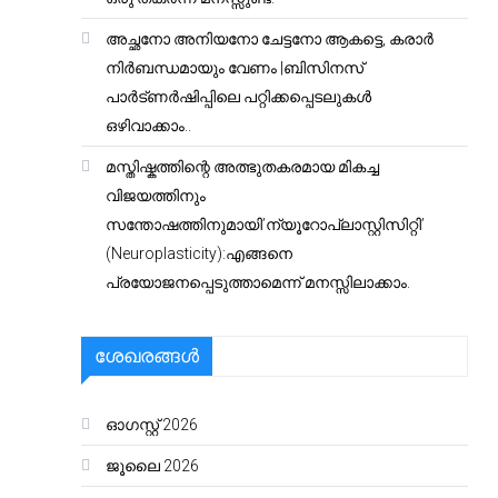
അച്ഛനോ അനിയനോ ചേട്ടനോ ആകട്ടെ, കരാർ
നിർബന്ധമായും വേണം |ബിസിനസ്
പാർട്ണർഷിപ്പിലെ പറ്റിക്കപ്പെടലുകൾ
ഒഴിവാക്കാം..
മസ്തിഷ്കത്തിന്റെ അത്ഭുതകരമായ മികച്ച
വിജയത്തിനും
സന്തോഷത്തിനുമായി’ന്യൂറോപ്ലാസ്റ്റിസിറ്റി’
(Neuroplasticity):എങ്ങനെ
പ്രയോജനപ്പെടുത്താമെന്ന് മനസ്സിലാക്കാം.
ശേഖരങ്ങൾ
ഓഗസ്റ്റ്‌ 2026
ജൂലൈ 2026