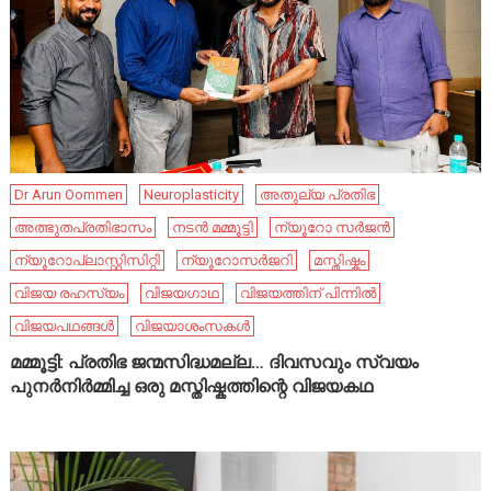
Dr Arun Oommen
Neuroplasticity
അതുല്യ പ്രതിഭ
അത്ഭുതപ്രതിഭാസം
നടൻ മമ്മൂട്ടി
ന്യൂറോ സർജൻ
ന്യൂറോപ്ലാസ്റ്റിസിറ്റി
ന്യൂറോസർജറി
മസ്തിഷ്കം
വിജയ രഹസ്യം
വിജയഗാഥ
വിജയത്തിന് പിന്നിൽ
വിജയപഥങ്ങൾ
വിജയാശംസകൾ
മമ്മൂട്ടി: പ്രതിഭ ജന്മസിദ്ധമല്ല… ദിവസവും സ്വയം
പുനർനിർമ്മിച്ച ഒരു മസ്തിഷ്കത്തിന്റെ വിജയകഥ