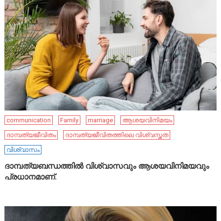
communication
Family
marriage
ആശയവിനിമയം
ദാമ്പത്യജീവിതം
ദാമ്പത്യജീവിതത്തിലെ വിശ്വസ്തത
വിശ്വാസം
ദാമ്പത്യബന്ധത്തിൽ വിശ്വാസവും ആശയവിനിമയവും
പ്രധാനമാണ്.