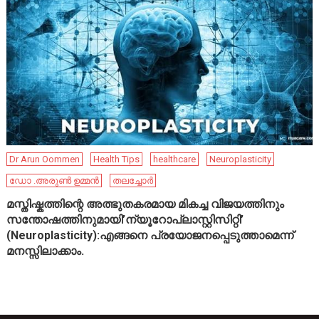
Dr Arun Oommen
Health Tips
healthcare
Neuroplasticity
ഡോ .അരുൺ ഉമ്മൻ
തലച്ചോർ
മസ്തിഷ്കത്തിന്റെ അത്ഭുതകരമായ മികച്ച വിജയത്തിനും
സന്തോഷത്തിനുമായി’ന്യൂറോപ്ലാസ്റ്റിസിറ്റി’
(Neuroplasticity):എങ്ങനെ പ്രയോജനപ്പെടുത്താമെന്ന്
മനസ്സിലാക്കാം.