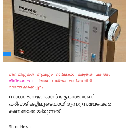
അറിയിപ്പുകൾ
ആലപ്പുഴ
ഓർമ്മകൾ
കരുതൽ
ചരിത്രം
ജീവിതശൈലി
പ്രതേക വാർത്ത
മാധ്യമ വീഥി
വാർത്തകൾക്കപ്പുറം
സാധാരണജനങ്ങൾ ആകാശവാണി
പരിപാടികളിലൂടെയായിരുന്നു സമയംവരെ
കണക്കാക്കിയിരുന്നത്
Share News