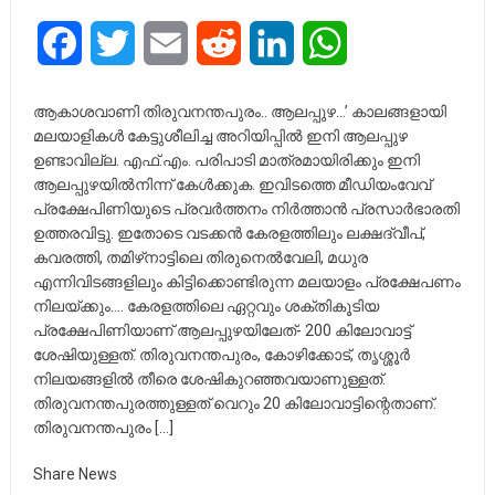
Facebook
Twitter
Email
Reddit
LinkedIn
WhatsApp
ആകാശവാണി തിരുവനന്തപുരം.. ആലപ്പുഴ…’ കാലങ്ങളായി
മലയാളികൾ കേട്ടുശീലിച്ച അറിയിപ്പിൽ ഇനി ആലപ്പുഴ
ഉണ്ടാവില്ല. എഫ്.എം. പരിപാടി മാത്രമായിരിക്കും ഇനി
ആലപ്പുഴയിൽനിന്ന്‌ കേൾക്കുക. ഇവിടത്തെ മീഡിയംവേവ്
പ്രക്ഷേപിണിയുടെ പ്രവർത്തനം നിർത്താൻ പ്രസാർഭാരതി
ഉത്തരവിട്ടു. ഇതോടെ വടക്കൻ കേരളത്തിലും ലക്ഷദ്വീപ്,
കവരത്തി, തമിഴ്‌നാട്ടിലെ തിരുനെൽവേലി, മധുര
എന്നിവിടങ്ങളിലും കിട്ടിക്കൊണ്ടിരുന്ന മലയാളം പ്രക്ഷേപണം
നിലയ്ക്കും.… കേരളത്തിലെ ഏറ്റവും ശക്തികൂടിയ
പ്രക്ഷേപിണിയാണ് ആലപ്പുഴയിലേത്- 200 കിലോവാട്ട്
ശേഷിയുള്ളത്. തിരുവനന്തപുരം, കോഴിക്കോട്, തൃശ്ശൂർ
നിലയങ്ങളിൽ തീരെ ശേഷികുറഞ്ഞവയാണുള്ളത്.
തിരുവനന്തപുരത്തുള്ളത് വെറും 20 കിലോവാട്ടിന്റെതാണ്‌.
തിരുവനന്തപുരം […]
Share News