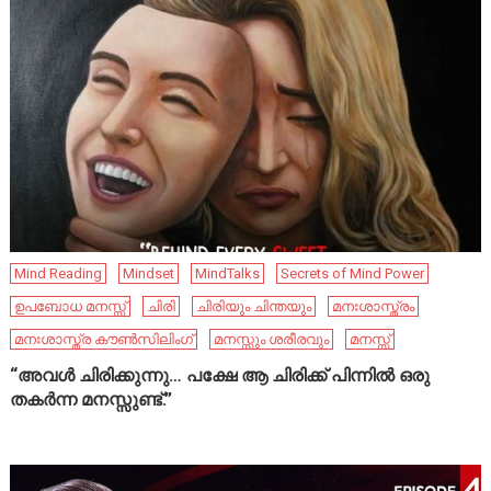
Mind Reading
Mindset
MindTalks
Secrets of Mind Power
ഉപബോധ മനസ്സ്
ചിരി
ചിരിയും ചിന്തയും
മനഃശാസ്ത്രം
മനഃശാസ്ത്ര കൗൺസിലിംഗ്
മനസ്സും ശരീരവും
മനസ്സ്
“അവൾ ചിരിക്കുന്നു… പക്ഷേ ആ ചിരിക്ക് പിന്നിൽ ഒരു
തകർന്ന മനസ്സുണ്ട്.”