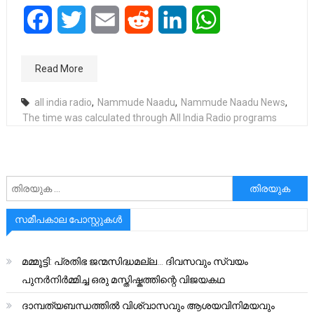
Facebook
Twitter
Email
Reddit
LinkedIn
WhatsApp
Read More
all india radio
,
Nammude Naadu
,
Nammude Naadu News
,
The time was calculated through All India Radio programs
അനേഷിക്കുക
സമീപകാല പോസ്റ്റുകൾ
മമ്മൂട്ടി: പ്രതിഭ ജന്മസിദ്ധമല്ല… ദിവസവും സ്വയം
പുനർനിർമ്മിച്ച ഒരു മസ്തിഷ്കത്തിന്റെ വിജയകഥ
ദാമ്പത്യബന്ധത്തിൽ വിശ്വാസവും ആശയവിനിമയവും