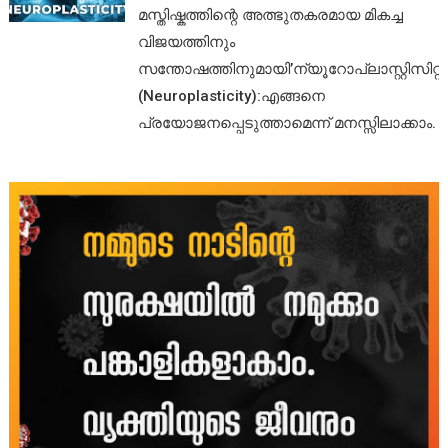
മസ്തിഷ്കത്തിന്റെ അത്ഭുതകരമായ മികച്ച
വിജയത്തിനും
സന്തോഷത്തിനുമായി’ന്യൂറോപ്ലാസ്റ്റിസിറ്റി’
(Neuroplasticity):എങ്ങനെ
പ്രയോജനപ്പെടുത്താമെന്ന് മനസ്സിലാക്കാം.