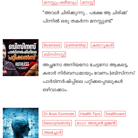
മനസ്സും ശരീരവും
മനസ്സ്
“അവൾ ചിരിക്കുന്നു… പക്ഷേ ആ ചിരിക്ക്
പിന്നിൽ ഒരു തകർന്ന മനസ്സുണ്ട്.”
Business
partnership
കരാറുകൾ
ബിസിനസ്സ്
അച്ഛനോ അനിയനോ ചേട്ടനോ ആകട്ടെ,
കരാർ നിർബന്ധമായും വേണം |ബിസിനസ്
പാർട്ണർഷിപ്പിലെ പറ്റിക്കപ്പെടലുകൾ
ഒഴിവാക്കാം..
Dr Arun Oommen
Health Tips
healthcare
Neuroplasticity
ഡോ .അരുൺ ഉമ്മൻ
തലച്ചോർ