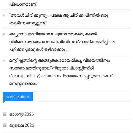
പ്രധാനമാണ്.
“അവൾ ചിരിക്കുന്നു… പക്ഷേ ആ ചിരിക്ക് പിന്നിൽ ഒരു
തകർന്ന മനസ്സുണ്ട്.”
അച്ഛനോ അനിയനോ ചേട്ടനോ ആകട്ടെ, കരാർ
നിർബന്ധമായും വേണം |ബിസിനസ് പാർട്ണർഷിപ്പിലെ
പറ്റിക്കപ്പെടലുകൾ ഒഴിവാക്കാം..
മസ്തിഷ്കത്തിന്റെ അത്ഭുതകരമായ മികച്ച വിജയത്തിനും
സന്തോഷത്തിനുമായി’ന്യൂറോപ്ലാസ്റ്റിസിറ്റി’
(Neuroplasticity):എങ്ങനെ പ്രയോജനപ്പെടുത്താമെന്ന്
മനസ്സിലാക്കാം.
ശേഖരങ്ങൾ
ഓഗസ്റ്റ്‌ 2026
ജൂലൈ 2026