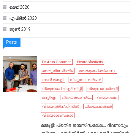
മെയ്‌ 2020
ഏപ്രിൽ 2020
ജൂൺ 2019
Posts
Dr Arun Oommen
Neuroplasticity
അതുല്യ പ്രതിഭ
അത്ഭുതപ്രതിഭാസം
നടൻ മമ്മൂട്ടി
ന്യൂറോ സർജൻ
ന്യൂറോപ്ലാസ്റ്റിസിറ്റി
ന്യൂറോസർജറി
മസ്തിഷ്കം
വിജയ രഹസ്യം
വിജയഗാഥ
വിജയത്തിന് പിന്നിൽ
വിജയപഥങ്ങൾ
വിജയാശംസകൾ
മമ്മൂട്ടി: പ്രതിഭ ജന്മസിദ്ധമല്ല… ദിവസവും