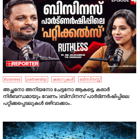
Business
partnership
കരാറുകൾ
ബിസിനസ്സ്
അച്ഛനോ അനിയനോ ചേട്ടനോ ആകട്ടെ, കരാർ
നിർബന്ധമായും വേണം |ബിസിനസ് പാർട്ണർഷിപ്പിലെ
പറ്റിക്കപ്പെടലുകൾ ഒഴിവാക്കാം..