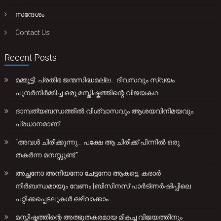
സന്ദേശം
Contact Us
Recent Posts
മമ്മൂട്ടി: പ്രതിഭ ജന്മസിദ്ധമല്ല… ദിവസവും സ്വയം
പുനർനിർമ്മിച്ച ഒരു മസ്തിഷ്കത്തിന്റെ വിജയകഥ
ദാമ്പത്യബന്ധത്തിൽ വിശ്വാസവും ആശയവിനിമയവും
പ്രധാനമാണ്.
“അവൾ ചിരിക്കുന്നു… പക്ഷേ ആ ചിരിക്ക് പിന്നിൽ ഒരു
തകർന്ന മനസ്സുണ്ട്.”
അച്ഛനോ അനിയനോ ചേട്ടനോ ആകട്ടെ, കരാർ
നിർബന്ധമായും വേണം |ബിസിനസ് പാർട്ണർഷിപ്പിലെ
പറ്റിക്കപ്പെടലുകൾ ഒഴിവാക്കാം..
മസ്തിഷ്കത്തിന്റെ അത്ഭുതകരമായ മികച്ച വിജയത്തിനും