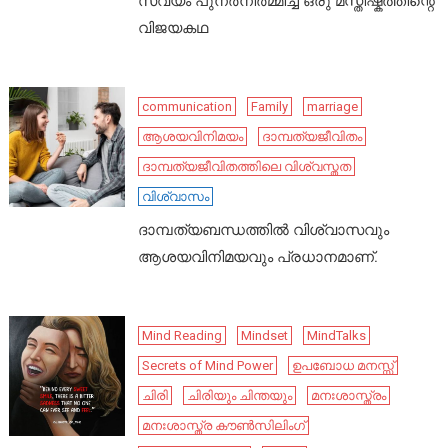
സ്വയം പുനർനിർമ്മിച്ച ഒരു മസ്തിഷ്കത്തിന്റെ
വിജയകഥ
communication
Family
marriage
ആശയവിനിമയം
ദാമ്പത്യജീവിതം
ദാമ്പത്യജീവിതത്തിലെ വിശ്വസ്തത
വിശ്വാസം
ദാമ്പത്യബന്ധത്തിൽ വിശ്വാസവും
ആശയവിനിമയവും പ്രധാനമാണ്.
Mind Reading
Mindset
MindTalks
Secrets of Mind Power
ഉപബോധ മനസ്സ്
ചിരി
ചിരിയും ചിന്തയും
മനഃശാസ്ത്രം
മനഃശാസ്ത്ര കൗൺസിലിംഗ്