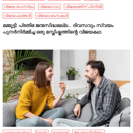
വിജയ രഹസ്യം
വിജയഗാഥ
വിജയത്തിന് പിന്നിൽ
വിജയപഥങ്ങൾ
വിജയാശംസകൾ
മമ്മൂട്ടി: പ്രതിഭ ജന്മസിദ്ധമല്ല… ദിവസവും സ്വയം
പുനർനിർമ്മിച്ച ഒരു മസ്തിഷ്കത്തിന്റെ വിജയകഥ
communication
Family
marriage
ആശയവിനിമയം