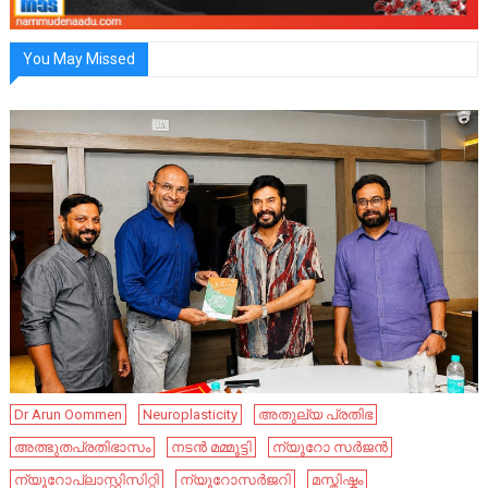
You May Missed
Dr Arun Oommen
Neuroplasticity
അതുല്യ പ്രതിഭ
അത്ഭുതപ്രതിഭാസം
നടൻ മമ്മൂട്ടി
ന്യൂറോ സർജൻ
ന്യൂറോപ്ലാസ്റ്റിസിറ്റി
ന്യൂറോസർജറി
മസ്തിഷ്കം