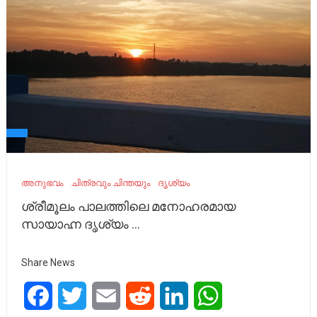
അനുഭവം
ചിത്രവും ചിന്തയും
ദൃശ്യം
ശ്രീമൂലം പാലത്തിലെ മനോഹരമായ
സായാഹ്ന ദൃശ്യം …
Share News
Facebook
Twitter
Email
Reddit
LinkedIn
WhatsApp