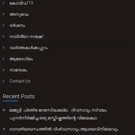
കോവിഡ് 19
അനുഭവം
ദർശനം
നാടിൻ്റെ നന്മക്ക്
വാർത്തകൾക്കപ്പുറം
ആരോഗ്യം
സന്ദേശം
Contact Us
Recent Posts
മമ്മൂട്ടി: പ്രതിഭ ജന്മസിദ്ധമല്ല… ദിവസവും സ്വയം
പുനർനിർമ്മിച്ച ഒരു മസ്തിഷ്കത്തിന്റെ വിജയകഥ
ദാമ്പത്യബന്ധത്തിൽ വിശ്വാസവും ആശയവിനിമയവും