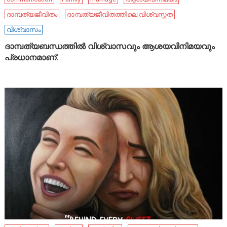
ദാമ്പത്യജീവിതം
ദാമ്പത്യജീവിതത്തിലെ വിശ്വസ്തത
വിശ്വാസം
ദാമ്പത്യബന്ധത്തിൽ വിശ്വാസവും ആശയവിനിമയവും
പ്രധാനമാണ്.