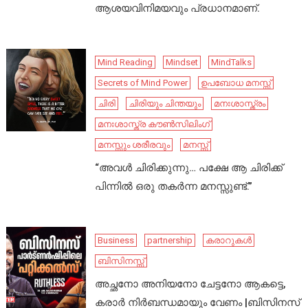
ആശയവിനിമയവും പ്രധാനമാണ്.
Mind Reading
Mindset
MindTalks
Secrets of Mind Power
ഉപബോധ മനസ്സ്
ചിരി
ചിരിയും ചിന്തയും
മനഃശാസ്ത്രം
മനഃശാസ്ത്ര കൗൺസിലിംഗ്
മനസ്സും ശരീരവും
മനസ്സ്
“അവൾ ചിരിക്കുന്നു… പക്ഷേ ആ ചിരിക്ക്
പിന്നിൽ ഒരു തകർന്ന മനസ്സുണ്ട്.”
Business
partnership
കരാറുകൾ
ബിസിനസ്സ്
അച്ഛനോ അനിയനോ ചേട്ടനോ ആകട്ടെ,
കരാർ നിർബന്ധമായും വേണം |ബിസിനസ്