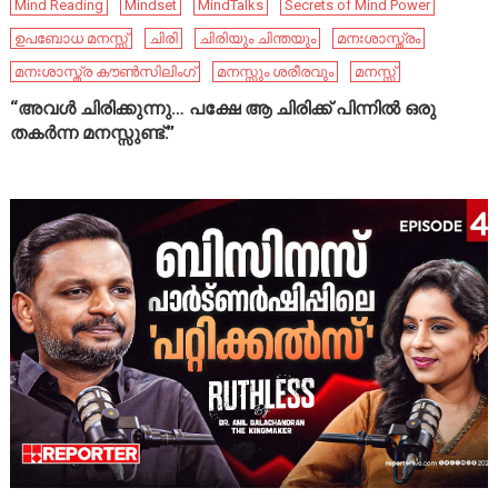
Mind Reading
Mindset
MindTalks
Secrets of Mind Power
ഉപബോധ മനസ്സ്
ചിരി
ചിരിയും ചിന്തയും
മനഃശാസ്ത്രം
മനഃശാസ്ത്ര കൗൺസിലിംഗ്
മനസ്സും ശരീരവും
മനസ്സ്
“അവൾ ചിരിക്കുന്നു… പക്ഷേ ആ ചിരിക്ക് പിന്നിൽ ഒരു
തകർന്ന മനസ്സുണ്ട്.”