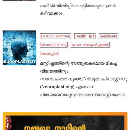
പാർട്ണർഷിപ്പിലെ പറ്റിക്കപ്പെടലുകൾ
ഒഴിവാക്കാം..
Dr Arun Oommen
Health Tips
healthcare
Neuroplasticity
ഡോ .അരുൺ ഉമ്മൻ
തലച്ചോർ
മസ്തിഷ്കത്തിന്റെ അത്ഭുതകരമായ മികച്ച
വിജയത്തിനും
സന്തോഷത്തിനുമായി’ന്യൂറോപ്ലാസ്റ്റിസിറ്റി’
(Neuroplasticity):എങ്ങനെ
പ്രയോജനപ്പെടുത്താമെന്ന് മനസ്സിലാക്കാം.