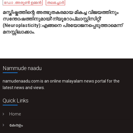
ഡോ .അരുൺ ഉമ്മൻ
തലച്ചോർ
മസ്തിഷ്കത്തിന്റെ അത്ഭുതകരമായ മികച്ച വിജയത്തിനും
സന്തോഷത്തിനുമായി’ന്യൂറോപ്ലാസ്റ്റിസിറ്റി’
(Neuroplasticity):എങ്ങനെ പ്രയോജനപ്പെടുത്താമെന്ന്
മനസ്സിലാക്കാം.
Nammude naadu
namudenaadu.com is an online malayalam news portal for the
latest news and views.
Quick Links
Home
കേരളം