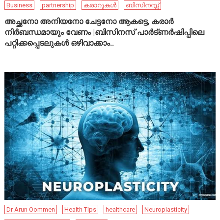
Business
partnership
കരാറുകൾ
ബിസിനസ്സ്
അച്ഛനോ അനിയനോ ചേട്ടനോ ആകട്ടെ, കരാർ
നിർബന്ധമായും വേണം |ബിസിനസ് പാർട്ണർഷിപ്പിലെ
പറ്റിക്കപ്പെടലുകൾ ഒഴിവാക്കാം..
Dr Arun Oommen
Health Tips
healthcare
Neuroplasticity