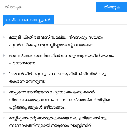
അനേഷിക്കുക
സമീപകാല പോസ്റ്റുകൾ
മമ്മൂട്ടി: പ്രതിഭ ജന്മസിദ്ധമല്ല… ദിവസവും സ്വയം
പുനർനിർമ്മിച്ച ഒരു മസ്തിഷ്കത്തിന്റെ വിജയകഥ
ദാമ്പത്യബന്ധത്തിൽ വിശ്വാസവും ആശയവിനിമയവും
പ്രധാനമാണ്.
“അവൾ ചിരിക്കുന്നു… പക്ഷേ ആ ചിരിക്ക് പിന്നിൽ ഒരു
തകർന്ന മനസ്സുണ്ട്.”
അച്ഛനോ അനിയനോ ചേട്ടനോ ആകട്ടെ, കരാർ
നിർബന്ധമായും വേണം |ബിസിനസ് പാർട്ണർഷിപ്പിലെ
പറ്റിക്കപ്പെടലുകൾ ഒഴിവാക്കാം..
മസ്തിഷ്കത്തിന്റെ അത്ഭുതകരമായ മികച്ച വിജയത്തിനും
സന്തോഷത്തിനുമായി’ന്യൂറോപ്ലാസ്റ്റിസിറ്റി’