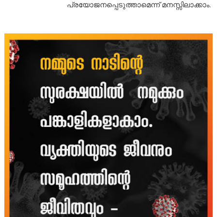
പ്രയോജനപ്പെടുത്താമെന്ന് മനസ്സിലാക്കാം.