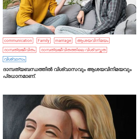
communication
Family
marriage
ആശയവിനിമയം
ദാമ്പത്യജീവിതം
ദാമ്പത്യജീവിതത്തിലെ വിശ്വസ്തത
വിശ്വാസം
ദാമ്പത്യബന്ധത്തിൽ വിശ്വാസവും ആശയവിനിമയവും
പ്രധാനമാണ്.