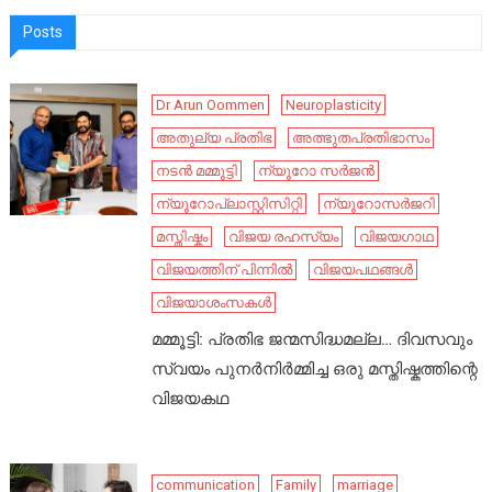
Posts
Dr Arun Oommen
Neuroplasticity
അതുല്യ പ്രതിഭ
അത്ഭുതപ്രതിഭാസം
നടൻ മമ്മൂട്ടി
ന്യൂറോ സർജൻ
ന്യൂറോപ്ലാസ്റ്റിസിറ്റി
ന്യൂറോസർജറി
മസ്തിഷ്കം
വിജയ രഹസ്യം
വിജയഗാഥ
വിജയത്തിന് പിന്നിൽ
വിജയപഥങ്ങൾ
വിജയാശംസകൾ
മമ്മൂട്ടി: പ്രതിഭ ജന്മസിദ്ധമല്ല… ദിവസവും
സ്വയം പുനർനിർമ്മിച്ച ഒരു മസ്തിഷ്കത്തിന്റെ
വിജയകഥ
communication
Family
marriage