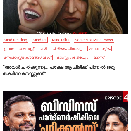
Mind Reading
Mindset
MindTalks
Secrets of Mind Power
ഉപബോധ മനസ്സ്
ചിരി
ചിരിയും ചിന്തയും
മനഃശാസ്ത്രം
മനഃശാസ്ത്ര കൗൺസിലിംഗ്
മനസ്സും ശരീരവും
മനസ്സ്
“അവൾ ചിരിക്കുന്നു… പക്ഷേ ആ ചിരിക്ക് പിന്നിൽ ഒരു
തകർന്ന മനസ്സുണ്ട്.”