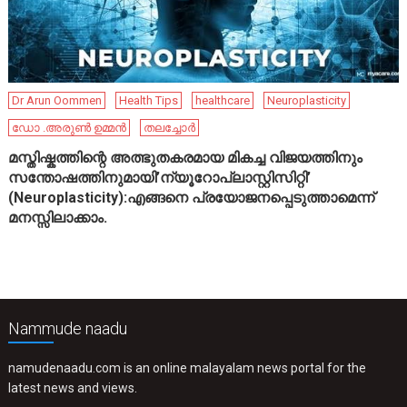
Dr Arun Oommen
Health Tips
healthcare
Neuroplasticity
ഡോ .അരുൺ ഉമ്മൻ
തലച്ചോർ
മസ്തിഷ്കത്തിന്റെ അത്ഭുതകരമായ മികച്ച വിജയത്തിനും
സന്തോഷത്തിനുമായി’ന്യൂറോപ്ലാസ്റ്റിസിറ്റി’
(Neuroplasticity):എങ്ങനെ പ്രയോജനപ്പെടുത്താമെന്ന്
മനസ്സിലാക്കാം.
Nammude naadu
namudenaadu.com is an online malayalam news portal for the
latest news and views.