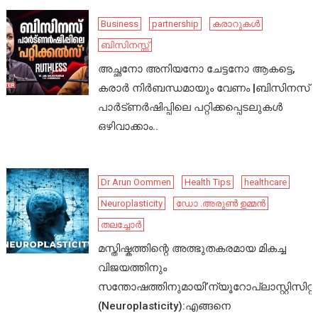
Business
partnership
കരാറുകൾ
ബിസിനസ്സ്
അച്ഛനോ അനിയനോ ചേട്ടനോ ആകട്ടെ,
കരാർ നിർബന്ധമായും വേണം |ബിസിനസ്
പാർട്ണർഷിപ്പിലെ പറ്റിക്കപ്പെടലുകൾ
ഒഴിവാക്കാം..
Dr Arun Oommen
Health Tips
healthcare
Neuroplasticity
ഡോ .അരുൺ ഉമ്മൻ
തലച്ചോർ
മസ്തിഷ്കത്തിന്റെ അത്ഭുതകരമായ മികച്ച
വിജയത്തിനും
സന്തോഷത്തിനുമായി’ന്യൂറോപ്ലാസ്റ്റിസിറ്റി’
(Neuroplasticity):എങ്ങനെ