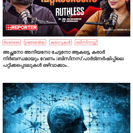
Business
partnership
കരാറുകൾ
ബിസിനസ്സ്
അച്ഛനോ അനിയനോ ചേട്ടനോ ആകട്ടെ, കരാർ
നിർബന്ധമായും വേണം |ബിസിനസ് പാർട്ണർഷിപ്പിലെ
പറ്റിക്കപ്പെടലുകൾ ഒഴിവാക്കാം..