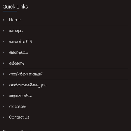
Quick Links
Home
കേരളം
കോവിഡ് 19
അനുഭവം
ദർശനം
നാടിൻ്റെ നന്മക്ക്
വാർത്തകൾക്കപ്പുറം
ആരോഗ്യം
സന്ദേശം
Contact Us