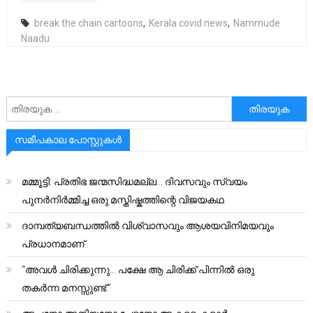
break the chain cartoons
,
Kerala covid news
,
Nammude
Naadu
അനേഷിക്കുക
സമീപകാല പോസ്റ്റുകൾ
മമ്മൂട്ടി: പ്രതിഭ ജന്മസിദ്ധമല്ല… ദിവസവും സ്വയം
പുനർനിർമ്മിച്ച ഒരു മസ്തിഷ്കത്തിന്റെ വിജയകഥ
ദാമ്പത്യബന്ധത്തിൽ വിശ്വാസവും ആശയവിനിമയവും
പ്രധാനമാണ്.
“അവൾ ചിരിക്കുന്നു… പക്ഷേ ആ ചിരിക്ക് പിന്നിൽ ഒരു
തകർന്ന മനസ്സുണ്ട്.”