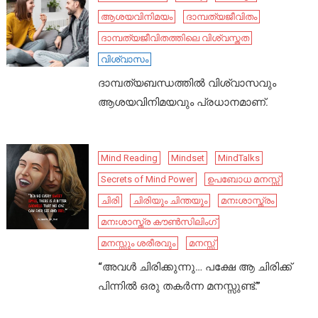
ആശയവിനിമയം
ദാമ്പത്യജീവിതം
ദാമ്പത്യജീവിതത്തിലെ വിശ്വസ്തത
വിശ്വാസം
ദാമ്പത്യബന്ധത്തിൽ വിശ്വാസവും
ആശയവിനിമയവും പ്രധാനമാണ്.
Mind Reading
Mindset
MindTalks
Secrets of Mind Power
ഉപബോധ മനസ്സ്
ചിരി
ചിരിയും ചിന്തയും
മനഃശാസ്ത്രം
മനഃശാസ്ത്ര കൗൺസിലിംഗ്
മനസ്സും ശരീരവും
മനസ്സ്
“അവൾ ചിരിക്കുന്നു… പക്ഷേ ആ ചിരിക്ക്
പിന്നിൽ ഒരു തകർന്ന മനസ്സുണ്ട്.”