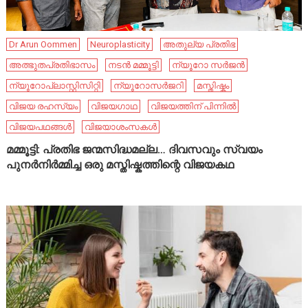
Dr Arun Oommen
Neuroplasticity
അതുല്യ പ്രതിഭ
അത്ഭുതപ്രതിഭാസം
നടൻ മമ്മൂട്ടി
ന്യൂറോ സർജൻ
ന്യൂറോപ്ലാസ്റ്റിസിറ്റി
ന്യൂറോസർജറി
മസ്തിഷ്കം
വിജയ രഹസ്യം
വിജയഗാഥ
വിജയത്തിന് പിന്നിൽ
വിജയപഥങ്ങൾ
വിജയാശംസകൾ
മമ്മൂട്ടി: പ്രതിഭ ജന്മസിദ്ധമല്ല… ദിവസവും സ്വയം
പുനർനിർമ്മിച്ച ഒരു മസ്തിഷ്കത്തിന്റെ വിജയകഥ