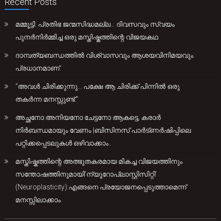
Recent Posts
മമ്മൂട്ടി: പ്രതിഭ ജന്മസിദ്ധമല്ല… ദിവസവും സ്വയം
പുനർനിർമ്മിച്ച ഒരു മസ്തിഷ്കത്തിന്റെ വിജയകഥ
ദാമ്പത്യബന്ധത്തിൽ വിശ്വാസവും ആശയവിനിമയവും
പ്രധാനമാണ്.
“അവൾ ചിരിക്കുന്നു… പക്ഷേ ആ ചിരിക്ക് പിന്നിൽ ഒരു
തകർന്ന മനസ്സുണ്ട്.”
അച്ഛനോ അനിയനോ ചേട്ടനോ ആകട്ടെ, കരാർ
നിർബന്ധമായും വേണം |ബിസിനസ് പാർട്ണർഷിപ്പിലെ
പറ്റിക്കപ്പെടലുകൾ ഒഴിവാക്കാം..
മസ്തിഷ്കത്തിന്റെ അത്ഭുതകരമായ മികച്ച വിജയത്തിനും
സന്തോഷത്തിനുമായി’ന്യൂറോപ്ലാസ്റ്റിസിറ്റി’
(Neuroplasticity):എങ്ങനെ പ്രയോജനപ്പെടുത്താമെന്ന്
മനസ്സിലാക്കാം.