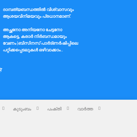
ദാമ്പത്യബന്ധത്തിൽ വിശ്വാസവും
ആശയവിനിമയവും പ്രധാനമാണ്.
അച്ഛനോ അനിയനോ ചേട്ടനോ
ആകട്ടെ, കരാർ നിർബന്ധമായും
വേണം |ബിസിനസ് പാർട്ണർഷിപ്പിലെ
പറ്റിക്കപ്പെടലുകൾ ഒഴിവാക്കാം..
ി’
കുടുംബം
പംക്തി
വാർത്ത