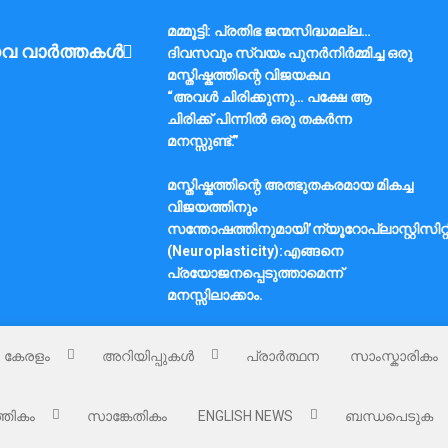
മമ്മൂട്ടി: പ്രതിഭ ജന്മസിദ്ധമല്ല…
വ വാർത്തകൾ
ദിവസവും സ്വയം പുനർനിർമ്മിച്ച ഒരു
മസ്തിഷ്കത്തിന്റെ വിജയകഥ
“അവൾ ചിരിക്കുന്നു… പക്ഷേ ആ
ചിരിക്ക് പിന്നിൽ ഒരു തകർന്ന
മനസ്സുണ്ട്.”
മസ്തിഷ്കത്തിന്റെ അത്ഭുതകരമായ മികച്ച
വിജയത്തിനും
സന്തോഷത്തിനുമായി’ന്യൂറോപ്ലാസ്റ്റിസിറ്റ
(Neuroplasticity):എങ്ങനെ
പ്രയോജനപ്പെടുത്താമെന്ന്
മനസ്സിലാക്കാം.
കേരളം
അറിയിപ്പുകൾ
പ്രാർത്ഥന
സാംസ്കാരികം
്തികം
സാങ്കേതികം
ENGLISH NEWS
ബന്ധപെടുക