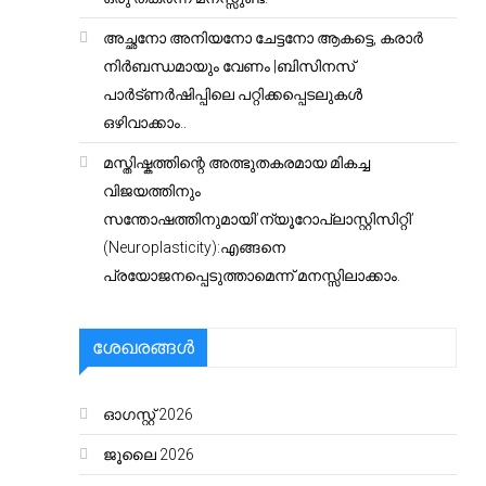
അച്ഛനോ അനിയനോ ചേട്ടനോ ആകട്ടെ, കരാർ
നിർബന്ധമായും വേണം |ബിസിനസ്
പാർട്ണർഷിപ്പിലെ പറ്റിക്കപ്പെടലുകൾ
ഒഴിവാക്കാം..
മസ്തിഷ്കത്തിന്റെ അത്ഭുതകരമായ മികച്ച
വിജയത്തിനും
സന്തോഷത്തിനുമായി’ന്യൂറോപ്ലാസ്റ്റിസിറ്റി’
(Neuroplasticity):എങ്ങനെ
പ്രയോജനപ്പെടുത്താമെന്ന് മനസ്സിലാക്കാം.
ശേഖരങ്ങൾ
ഓഗസ്റ്റ്‌ 2026
ജൂലൈ 2026