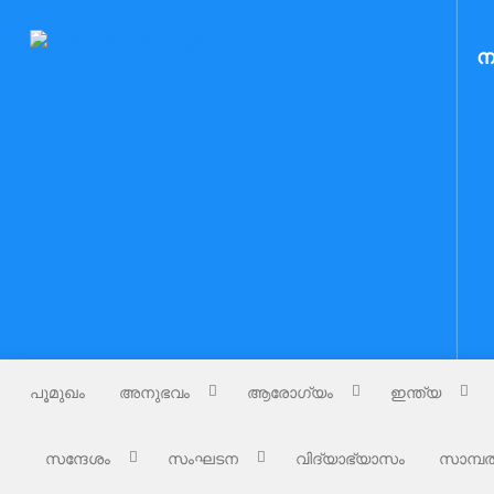
Skip
to
Nammude Naadu
ന
നമ്മുടെ നാട്
content
പൂമുഖം
അനുഭവം
ആരോഗ്യം
ഇന്ത്യ
സന്ദേശം
സംഘടന
വിദ്യാഭ്യാസം
സാമ്പത