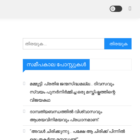
അനേഷിക്കുക
സമീപകാല പോസ്റ്റുകൾ
മമ്മൂട്ടി: പ്രതിഭ ജന്മസിദ്ധമല്ല… ദിവസവും
സ്വയം പുനർനിർമ്മിച്ച ഒരു മസ്തിഷ്കത്തിന്റെ
വിജയകഥ
ദാമ്പത്യബന്ധത്തിൽ വിശ്വാസവും
ആശയവിനിമയവും പ്രധാനമാണ്.
“അവൾ ചിരിക്കുന്നു… പക്ഷേ ആ ചിരിക്ക് പിന്നിൽ
ഒരു തകർന്ന മനസ്സുണ്ട്.”