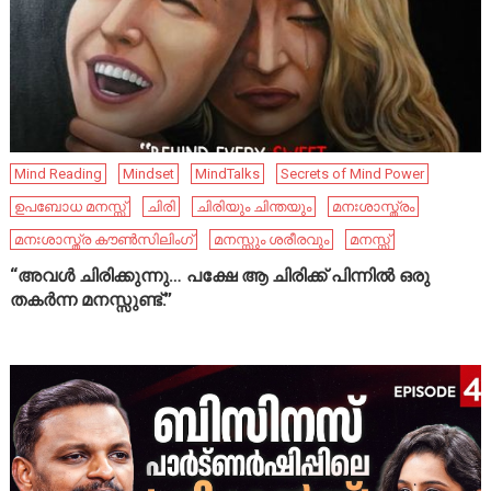
Mind Reading
Mindset
MindTalks
Secrets of Mind Power
ഉപബോധ മനസ്സ്
ചിരി
ചിരിയും ചിന്തയും
മനഃശാസ്ത്രം
മനഃശാസ്ത്ര കൗൺസിലിംഗ്
മനസ്സും ശരീരവും
മനസ്സ്
“അവൾ ചിരിക്കുന്നു… പക്ഷേ ആ ചിരിക്ക് പിന്നിൽ ഒരു
തകർന്ന മനസ്സുണ്ട്.”