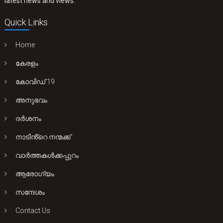
latest news and views.
Quick Links
Home
കേരളം
കോവിഡ് 19
അനുഭവം
ദർശനം
നാടിൻ്റെ നന്മക്ക്
വാർത്തകൾക്കപ്പുറം
ആരോഗ്യം
സന്ദേശം
Contact Us