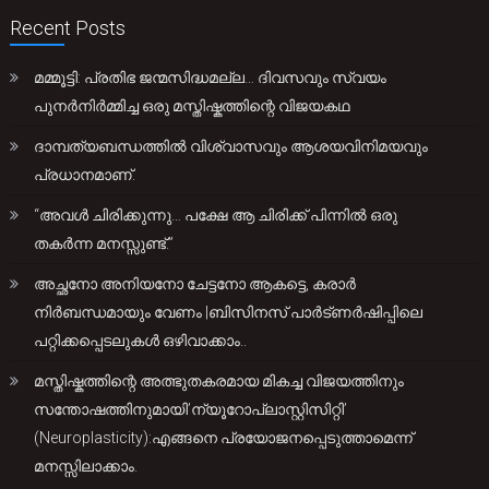
Recent Posts
മമ്മൂട്ടി: പ്രതിഭ ജന്മസിദ്ധമല്ല… ദിവസവും സ്വയം
പുനർനിർമ്മിച്ച ഒരു മസ്തിഷ്കത്തിന്റെ വിജയകഥ
ദാമ്പത്യബന്ധത്തിൽ വിശ്വാസവും ആശയവിനിമയവും
പ്രധാനമാണ്.
“അവൾ ചിരിക്കുന്നു… പക്ഷേ ആ ചിരിക്ക് പിന്നിൽ ഒരു
തകർന്ന മനസ്സുണ്ട്.”
അച്ഛനോ അനിയനോ ചേട്ടനോ ആകട്ടെ, കരാർ
നിർബന്ധമായും വേണം |ബിസിനസ് പാർട്ണർഷിപ്പിലെ
പറ്റിക്കപ്പെടലുകൾ ഒഴിവാക്കാം..
മസ്തിഷ്കത്തിന്റെ അത്ഭുതകരമായ മികച്ച വിജയത്തിനും
സന്തോഷത്തിനുമായി’ന്യൂറോപ്ലാസ്റ്റിസിറ്റി’
(Neuroplasticity):എങ്ങനെ പ്രയോജനപ്പെടുത്താമെന്ന്
മനസ്സിലാക്കാം.