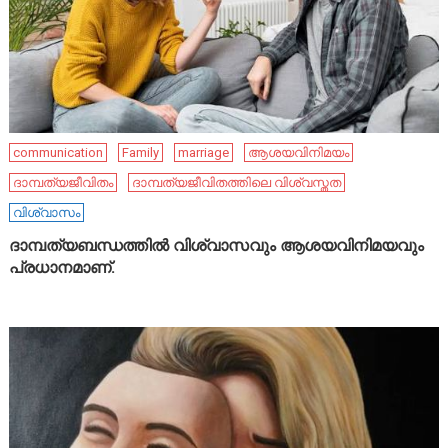
communication
Family
marriage
ആശയവിനിമയം
ദാമ്പത്യജീവിതം
ദാമ്പത്യജീവിതത്തിലെ വിശ്വസ്തത
വിശ്വാസം
ദാമ്പത്യബന്ധത്തിൽ വിശ്വാസവും ആശയവിനിമയവും
പ്രധാനമാണ്.