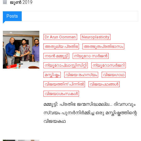
ജൂൺ 2019
Posts
Dr Arun Oommen
Neuroplasticity
അതുല്യ പ്രതിഭ
അത്ഭുതപ്രതിഭാസം
നടൻ മമ്മൂട്ടി
ന്യൂറോ സർജൻ
ന്യൂറോപ്ലാസ്റ്റിസിറ്റി
ന്യൂറോസർജറി
മസ്തിഷ്കം
വിജയ രഹസ്യം
വിജയഗാഥ
വിജയത്തിന് പിന്നിൽ
വിജയപഥങ്ങൾ
വിജയാശംസകൾ
മമ്മൂട്ടി: പ്രതിഭ ജന്മസിദ്ധമല്ല… ദിവസവും
സ്വയം പുനർനിർമ്മിച്ച ഒരു മസ്തിഷ്കത്തിന്റെ
വിജയകഥ