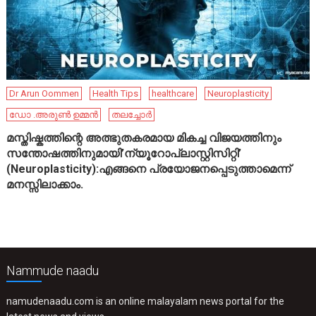
Dr Arun Oommen
Health Tips
healthcare
Neuroplasticity
ഡോ .അരുൺ ഉമ്മൻ
തലച്ചോർ
മസ്തിഷ്കത്തിന്റെ അത്ഭുതകരമായ മികച്ച വിജയത്തിനും
സന്തോഷത്തിനുമായി’ന്യൂറോപ്ലാസ്റ്റിസിറ്റി’
(Neuroplasticity):എങ്ങനെ പ്രയോജനപ്പെടുത്താമെന്ന്
മനസ്സിലാക്കാം.
Nammude naadu
namudenaadu.com is an online malayalam news portal for the