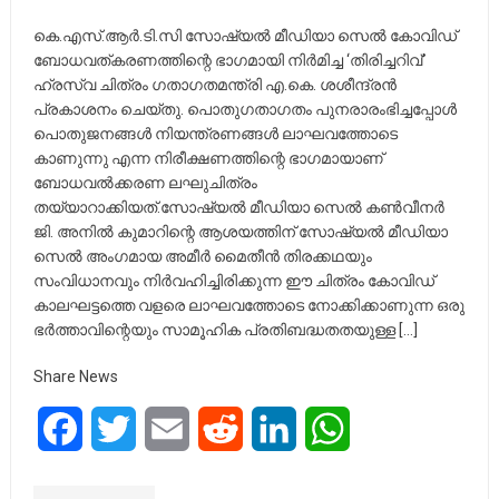
കെ.എസ്.ആർ.ടി.സി സോഷ്യൽ മീഡിയാ സെൽ കോവിഡ്
ബോധവത്കരണത്തിന്റെ ഭാഗമായി നിർമിച്ച ‘തിരിച്ചറിവ്’
ഹ്രസ്വ ചിത്രം ഗതാഗതമന്ത്രി എ.കെ. ശശീന്ദ്രൻ
പ്രകാശനം ചെയ്തു. പൊതുഗതാഗതം പുനരാരംഭിച്ചപ്പോൾ
പൊതുജനങ്ങൾ നിയന്ത്രണങ്ങൾ ലാഘവത്തോടെ
കാണുന്നു എന്ന നിരീക്ഷണത്തിന്റെ ഭാഗമായാണ്
ബോധവൽക്കരണ ലഘുചിത്രം
തയ്യാറാക്കിയത്.സോഷ്യൽ മീഡിയാ സെൽ കൺവീനർ
ജി. അനിൽ കുമാറിന്റെ ആശയത്തിന് സോഷ്യൽ മീഡിയാ
സെൽ അംഗമായ അമീർ മൈതീൻ തിരക്കഥയും
സംവിധാനവും നിർവഹിച്ചിരിക്കുന്ന ഈ ചിത്രം കോവിഡ്
കാലഘട്ടത്തെ വളരെ ലാഘവത്തോടെ നോക്കിക്കാണുന്ന ഒരു
ഭർത്താവിന്റെയും സാമൂഹിക പ്രതിബദ്ധതതയുള്ള […]
Share News
Facebook
Twitter
Email
Reddit
LinkedIn
WhatsApp