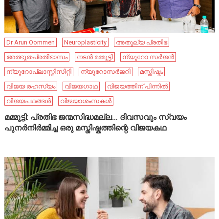
Dr Arun Oommen
Neuroplasticity
അതുല്യ പ്രതിഭ
അത്ഭുതപ്രതിഭാസം
നടൻ മമ്മൂട്ടി
ന്യൂറോ സർജൻ
ന്യൂറോപ്ലാസ്റ്റിസിറ്റി
ന്യൂറോസർജറി
മസ്തിഷ്കം
വിജയ രഹസ്യം
വിജയഗാഥ
വിജയത്തിന് പിന്നിൽ
വിജയപഥങ്ങൾ
വിജയാശംസകൾ
മമ്മൂട്ടി: പ്രതിഭ ജന്മസിദ്ധമല്ല… ദിവസവും സ്വയം
പുനർനിർമ്മിച്ച ഒരു മസ്തിഷ്കത്തിന്റെ വിജയകഥ