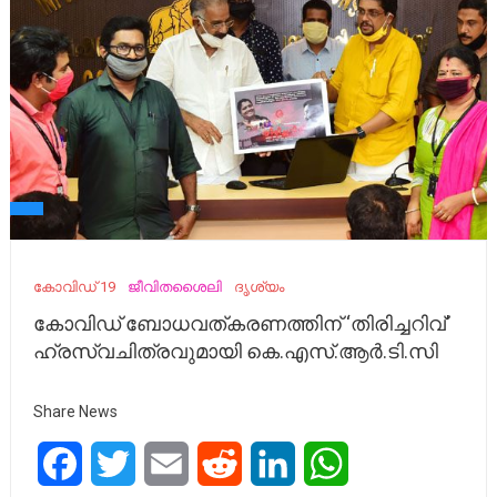
കോവിഡ് 19
ജീവിതശൈലി
ദൃശ്യം
കോവിഡ് ബോധവത്കരണത്തിന് ‘തിരിച്ചറിവ്’
ഹ്രസ്വചിത്രവുമായി കെ.എസ്.ആർ.ടി.സി
Share News
Facebook
Twitter
Email
Reddit
LinkedIn
WhatsApp