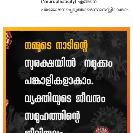
(Neuroplasticity):എങ്ങനെ
പ്രയോജനപ്പെടുത്താമെന്ന് മനസ്സിലാക്കാം.