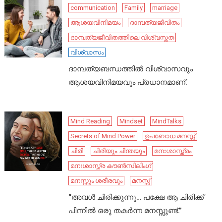
communication
Family
marriage
ആശയവിനിമയം
ദാമ്പത്യജീവിതം
ദാമ്പത്യജീവിതത്തിലെ വിശ്വസ്തത
വിശ്വാസം
ദാമ്പത്യബന്ധത്തിൽ വിശ്വാസവും
ആശയവിനിമയവും പ്രധാനമാണ്.
Mind Reading
Mindset
MindTalks
Secrets of Mind Power
ഉപബോധ മനസ്സ്
ചിരി
ചിരിയും ചിന്തയും
മനഃശാസ്ത്രം
മനഃശാസ്ത്ര കൗൺസിലിംഗ്
മനസ്സും ശരീരവും
മനസ്സ്
“അവൾ ചിരിക്കുന്നു… പക്ഷേ ആ ചിരിക്ക്
പിന്നിൽ ഒരു തകർന്ന മനസ്സുണ്ട്.”