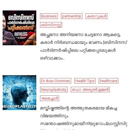
Business
partnership
കരാറുകൾ
ബിസിനസ്സ്
അച്ഛനോ അനിയനോ ചേട്ടനോ ആകട്ടെ,
കരാർ നിർബന്ധമായും വേണം |ബിസിനസ്
പാർട്ണർഷിപ്പിലെ പറ്റിക്കപ്പെടലുകൾ
ഒഴിവാക്കാം..
Dr Arun Oommen
Health Tips
healthcare
Neuroplasticity
ഡോ .അരുൺ ഉമ്മൻ
തലച്ചോർ
മസ്തിഷ്കത്തിന്റെ അത്ഭുതകരമായ മികച്ച
വിജയത്തിനും
സന്തോഷത്തിനുമായി’ന്യൂറോപ്ലാസ്റ്റിസിറ്റി’