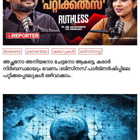
Business
partnership
കരാറുകൾ
ബിസിനസ്സ്
അച്ഛനോ അനിയനോ ചേട്ടനോ ആകട്ടെ, കരാർ
നിർബന്ധമായും വേണം |ബിസിനസ് പാർട്ണർഷിപ്പിലെ
പറ്റിക്കപ്പെടലുകൾ ഒഴിവാക്കാം..