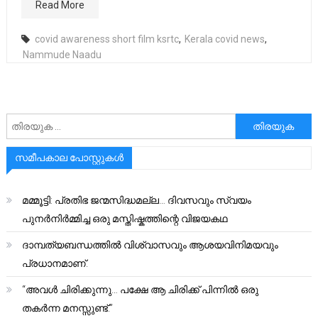
Read More
covid awareness short film ksrtc
,
Kerala covid news
,
Nammude Naadu
അനേഷിക്കുക
സമീപകാല പോസ്റ്റുകൾ
മമ്മൂട്ടി: പ്രതിഭ ജന്മസിദ്ധമല്ല… ദിവസവും സ്വയം
പുനർനിർമ്മിച്ച ഒരു മസ്തിഷ്കത്തിന്റെ വിജയകഥ
ദാമ്പത്യബന്ധത്തിൽ വിശ്വാസവും ആശയവിനിമയവും
പ്രധാനമാണ്.
“അവൾ ചിരിക്കുന്നു… പക്ഷേ ആ ചിരിക്ക് പിന്നിൽ ഒരു
തകർന്ന മനസ്സുണ്ട്.”