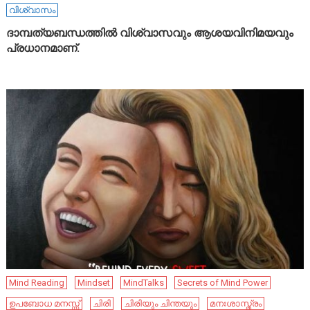
വിശ്വാസം
ദാമ്പത്യബന്ധത്തിൽ വിശ്വാസവും ആശയവിനിമയവും
പ്രധാനമാണ്.
Mind Reading
Mindset
MindTalks
Secrets of Mind Power
ഉപബോധ മനസ്സ്
ചിരി
ചിരിയും ചിന്തയും
മനഃശാസ്ത്രം