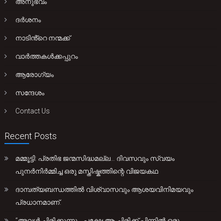
അനുഭവം
ദർശനം
നാടിൻ്റെ നന്മക്ക്
വാർത്തകൾക്കപ്പുറം
ആരോഗ്യം
സന്ദേശം
Contact Us
Recent Posts
മമ്മൂട്ടി: പ്രതിഭ ജന്മസിദ്ധമല്ല… ദിവസവും സ്വയം
പുനർനിർമ്മിച്ച ഒരു മസ്തിഷ്കത്തിന്റെ വിജയകഥ
ദാമ്പത്യബന്ധത്തിൽ വിശ്വാസവും ആശയവിനിമയവും
പ്രധാനമാണ്.
“അവൾ ചിരിക്കുന്നു… പക്ഷേ ആ ചിരിക്ക് പിന്നിൽ ഒരു