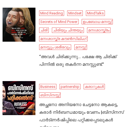
Mind Reading
Mindset
MindTalks
Secrets of Mind Power
ഉപബോധ മനസ്സ്
ചിരി
ചിരിയും ചിന്തയും
മനഃശാസ്ത്രം
മനഃശാസ്ത്ര കൗൺസിലിംഗ്
മനസ്സും ശരീരവും
മനസ്സ്
“അവൾ ചിരിക്കുന്നു… പക്ഷേ ആ ചിരിക്ക്
പിന്നിൽ ഒരു തകർന്ന മനസ്സുണ്ട്.”
Business
partnership
കരാറുകൾ
ബിസിനസ്സ്
അച്ഛനോ അനിയനോ ചേട്ടനോ ആകട്ടെ,
കരാർ നിർബന്ധമായും വേണം |ബിസിനസ്
പാർട്ണർഷിപ്പിലെ പറ്റിക്കപ്പെടലുകൾ