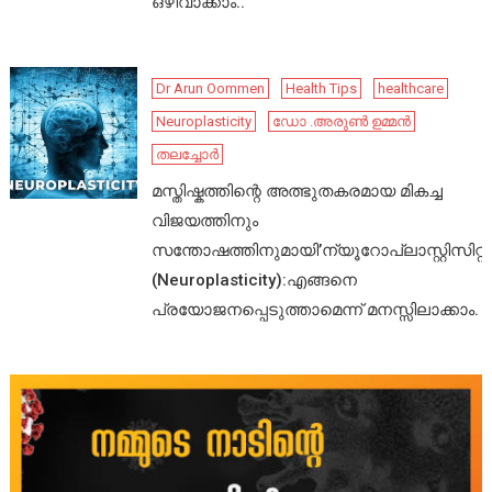
ഒഴിവാക്കാം..
Dr Arun Oommen
Health Tips
healthcare
Neuroplasticity
ഡോ .അരുൺ ഉമ്മൻ
തലച്ചോർ
മസ്തിഷ്കത്തിന്റെ അത്ഭുതകരമായ മികച്ച
വിജയത്തിനും
സന്തോഷത്തിനുമായി’ന്യൂറോപ്ലാസ്റ്റിസിറ്റി’
(Neuroplasticity):എങ്ങനെ
പ്രയോജനപ്പെടുത്താമെന്ന് മനസ്സിലാക്കാം.