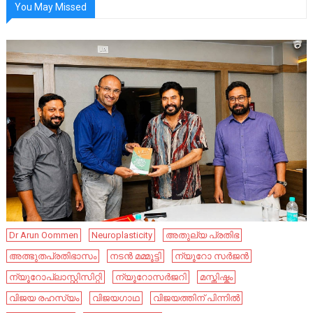
You May Missed
Dr Arun Oommen
Neuroplasticity
അതുല്യ പ്രതിഭ
അത്ഭുതപ്രതിഭാസം
നടൻ മമ്മൂട്ടി
ന്യൂറോ സർജൻ
ന്യൂറോപ്ലാസ്റ്റിസിറ്റി
ന്യൂറോസർജറി
മസ്തിഷ്കം
വിജയ രഹസ്യം
വിജയഗാഥ
വിജയത്തിന് പിന്നിൽ