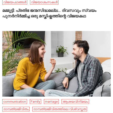
വിജയപഥങ്ങൾ
വിജയാശംസകൾ
മമ്മൂട്ടി: പ്രതിഭ ജന്മസിദ്ധമല്ല… ദിവസവും സ്വയം
പുനർനിർമ്മിച്ച ഒരു മസ്തിഷ്കത്തിന്റെ വിജയകഥ
communication
Family
marriage
ആശയവിനിമയം
ദാമ്പത്യജീവിതം
ദാമ്പത്യജീവിതത്തിലെ വിശ്വസ്തത