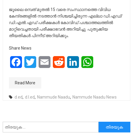
ജൂലൈ ഒമ്പത് മുതൽ 15 വരെ സംസ്ഥാനത്തെ വിവിധ
കേന്ദ്രങ്ങളിൽ നടത്താൻ നിശ്ചയിച്ചിരുന്ന എല്ലാ ഡി.എഡ്/
ഡി.എൽ.എഡ് പരീക്ഷകൾ കോവിഡ് പശ്ചാത്തലത്തിൽ
മാറ്റിവെച്ചതായി പരീക്ഷാഭവൻ അറിയിച്ചു. പുതുക്കിയ
തീയതികൾ പിന്നീട് അറിയിക്കും.
Share News
Facebook
Twitter
Email
Reddit
LinkedIn
WhatsApp
Read More
d.ed
,
d.l.ed
,
Nammude Naadu
,
Nammude Naadu News
അനേഷിക്കുക