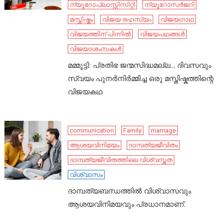
ന്യൂറോപ്ലാസ്റ്റിസിറ്റി
ന്യൂറോസർജറി
മസ്തിഷ്കം
വിജയ രഹസ്യം
വിജയഗാഥ
വിജയത്തിന് പിന്നിൽ
വിജയപഥങ്ങൾ
വിജയാശംസകൾ
മമ്മൂട്ടി: പ്രതിഭ ജന്മസിദ്ധമല്ല… ദിവസവും
സ്വയം പുനർനിർമ്മിച്ച ഒരു മസ്തിഷ്കത്തിന്റെ
വിജയകഥ
communication
Family
marriage
ആശയവിനിമയം
ദാമ്പത്യജീവിതം
ദാമ്പത്യജീവിതത്തിലെ വിശ്വസ്തത
വിശ്വാസം
ദാമ്പത്യബന്ധത്തിൽ വിശ്വാസവും
ആശയവിനിമയവും പ്രധാനമാണ്.