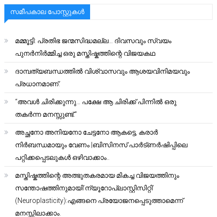
സമീപകാല പോസ്റ്റുകൾ
മമ്മൂട്ടി: പ്രതിഭ ജന്മസിദ്ധമല്ല… ദിവസവും സ്വയം
പുനർനിർമ്മിച്ച ഒരു മസ്തിഷ്കത്തിന്റെ വിജയകഥ
ദാമ്പത്യബന്ധത്തിൽ വിശ്വാസവും ആശയവിനിമയവും
പ്രധാനമാണ്.
“അവൾ ചിരിക്കുന്നു… പക്ഷേ ആ ചിരിക്ക് പിന്നിൽ ഒരു
തകർന്ന മനസ്സുണ്ട്.”
അച്ഛനോ അനിയനോ ചേട്ടനോ ആകട്ടെ, കരാർ
നിർബന്ധമായും വേണം |ബിസിനസ് പാർട്ണർഷിപ്പിലെ
പറ്റിക്കപ്പെടലുകൾ ഒഴിവാക്കാം..
മസ്തിഷ്കത്തിന്റെ അത്ഭുതകരമായ മികച്ച വിജയത്തിനും
സന്തോഷത്തിനുമായി’ന്യൂറോപ്ലാസ്റ്റിസിറ്റി’
(Neuroplasticity):എങ്ങനെ പ്രയോജനപ്പെടുത്താമെന്ന്
മനസ്സിലാക്കാം.