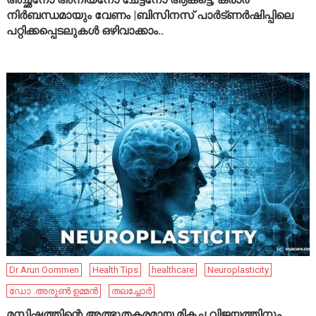
നിർബന്ധമായും വേണം |ബിസിനസ് പാർട്ണർഷിപ്പിലെ
പറ്റിക്കപ്പെടലുകൾ ഒഴിവാക്കാം..
Dr Arun Oommen
Health Tips
healthcare
Neuroplasticity
ഡോ .അരുൺ ഉമ്മൻ
തലച്ചോർ
മസ്തിഷ്കത്തിന്റെ അത്ഭുതകരമായ മികച്ച വിജയത്തിനും