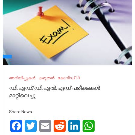
അറിയിപ്പുകൾ
കരുതൽ
കോവിഡ് 19
ഡി.എഡ്/ഡി.എൽ.എഡ് പരീക്ഷകൾ
മാറ്റിവെച്ചു
Share News
Facebook
Twitter
Email
Reddit
LinkedIn
WhatsApp