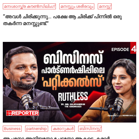
മനഃശാസ്ത്ര കൗൺസിലിംഗ്
മനസ്സും ശരീരവും
മനസ്സ്
“അവൾ ചിരിക്കുന്നു… പക്ഷേ ആ ചിരിക്ക് പിന്നിൽ ഒരു
തകർന്ന മനസ്സുണ്ട്.”
Business
partnership
കരാറുകൾ
ബിസിനസ്സ്
അച്ഛനോ അനിയനോ ചേട്ടനോ ആകട്ടെ, കരാർ