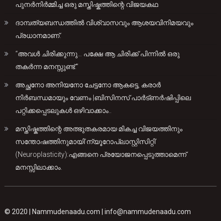
പുനർനിർമ്മിച്ച ഒരു മസ്തിഷ്കത്തിന്റെ വിജയകഥ
ദാമ്പത്യബന്ധത്തിൽ വിശ്വാസവും ആശയവിനിമയവും
പ്രധാനമാണ്.
“അവൾ ചിരിക്കുന്നു… പക്ഷേ ആ ചിരിക്ക് പിന്നിൽ ഒരു
തകർന്ന മനസ്സുണ്ട്.”
അച്ഛനോ അനിയനോ ചേട്ടനോ ആകട്ടെ, കരാർ
നിർബന്ധമായും വേണം |ബിസിനസ് പാർട്ണർഷിപ്പിലെ
പറ്റിക്കപ്പെടലുകൾ ഒഴിവാക്കാം..
മസ്തിഷ്കത്തിന്റെ അത്ഭുതകരമായ മികച്ച വിജയത്തിനും
സന്തോഷത്തിനുമായി’ന്യൂറോപ്ലാസ്റ്റിസിറ്റി’
(Neuroplasticity):എങ്ങനെ പ്രയോജനപ്പെടുത്താമെന്ന്
മനസ്സിലാക്കാം.
© 2020 |
Nammudenaadu.com
|
info@nammudenaadu.com