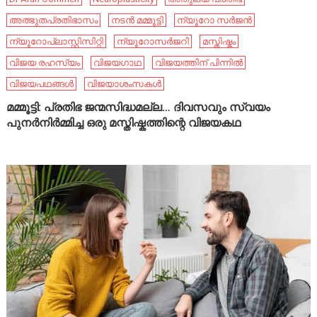
അത്ഭുതപ്രതിഭാസം
നടൻ മമ്മൂട്ടി
ന്യൂറോ സർജൻ
ന്യൂറോപ്ലാസ്റ്റിസിറ്റി
ന്യൂറോസർജറി
മസ്തിഷ്കം
വിജയ രഹസ്യം
വിജയഗാഥ
വിജയത്തിന് പിന്നിൽ
വിജയപഥങ്ങൾ
വിജയാശംസകൾ
മമ്മൂട്ടി: പ്രതിഭ ജന്മസിദ്ധമല്ല… ദിവസവും സ്വയം
പുനർനിർമ്മിച്ച ഒരു മസ്തിഷ്കത്തിന്റെ വിജയകഥ