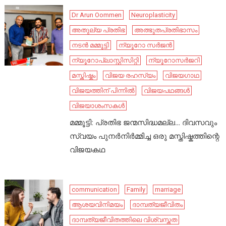
Dr Arun Oommen
Neuroplasticity
അതുല്യ പ്രതിഭ
അത്ഭുതപ്രതിഭാസം
നടൻ മമ്മൂട്ടി
ന്യൂറോ സർജൻ
ന്യൂറോപ്ലാസ്റ്റിസിറ്റി
ന്യൂറോസർജറി
മസ്തിഷ്കം
വിജയ രഹസ്യം
വിജയഗാഥ
വിജയത്തിന് പിന്നിൽ
വിജയപഥങ്ങൾ
വിജയാശംസകൾ
മമ്മൂട്ടി: പ്രതിഭ ജന്മസിദ്ധമല്ല… ദിവസവും
സ്വയം പുനർനിർമ്മിച്ച ഒരു മസ്തിഷ്കത്തിന്റെ
വിജയകഥ
communication
Family
marriage
ആശയവിനിമയം
ദാമ്പത്യജീവിതം
ദാമ്പത്യജീവിതത്തിലെ വിശ്വസ്തത