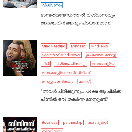
വിശ്വാസം
ദാമ്പത്യബന്ധത്തിൽ വിശ്വാസവും
ആശയവിനിമയവും പ്രധാനമാണ്.
Mind Reading
Mindset
MindTalks
Secrets of Mind Power
ഉപബോധ മനസ്സ്
ചിരി
ചിരിയും ചിന്തയും
മനഃശാസ്ത്രം
മനഃശാസ്ത്ര കൗൺസിലിംഗ്
മനസ്സും ശരീരവും
മനസ്സ്
“അവൾ ചിരിക്കുന്നു… പക്ഷേ ആ ചിരിക്ക്
പിന്നിൽ ഒരു തകർന്ന മനസ്സുണ്ട്.”
Business
partnership
കരാറുകൾ
ബിസിനസ്സ്