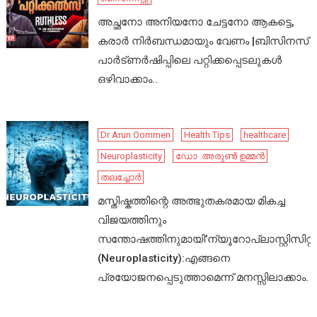
അച്ഛനോ അനിയനോ ചേട്ടനോ ആകട്ടെ,
കരാർ നിർബന്ധമായും വേണം |ബിസിനസ്
പാർട്ണർഷിപ്പിലെ പറ്റിക്കപ്പെടലുകൾ
ഒഴിവാക്കാം..
Dr Arun Oommen
Health Tips
healthcare
Neuroplasticity
ഡോ .അരുൺ ഉമ്മൻ
തലച്ചോർ
മസ്തിഷ്കത്തിന്റെ അത്ഭുതകരമായ മികച്ച
വിജയത്തിനും
സന്തോഷത്തിനുമായി’ന്യൂറോപ്ലാസ്റ്റിസിറ്റി’
(Neuroplasticity):എങ്ങനെ
പ്രയോജനപ്പെടുത്താമെന്ന് മനസ്സിലാക്കാം.