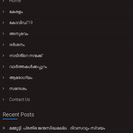
Home
കേരളം
കോവിഡ് 19
അനുഭവം
ദർശനം
നാടിൻ്റെ നന്മക്ക്
വാർത്തകൾക്കപ്പുറം
ആരോഗ്യം
സന്ദേശം
Contact Us
Recent Posts
മമ്മൂട്ടി: പ്രതിഭ ജന്മസിദ്ധമല്ല… ദിവസവും സ്വയം