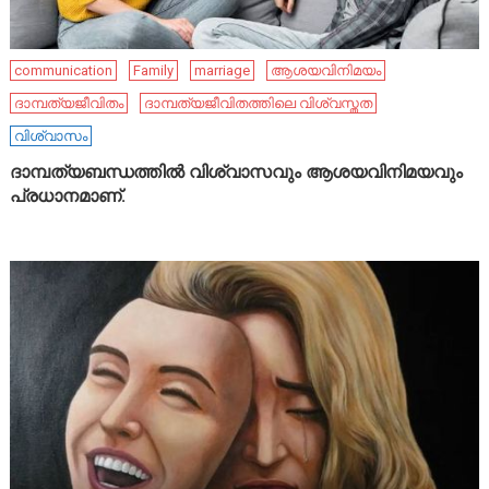
communication
Family
marriage
ആശയവിനിമയം
ദാമ്പത്യജീവിതം
ദാമ്പത്യജീവിതത്തിലെ വിശ്വസ്തത
വിശ്വാസം
ദാമ്പത്യബന്ധത്തിൽ വിശ്വാസവും ആശയവിനിമയവും
പ്രധാനമാണ്.