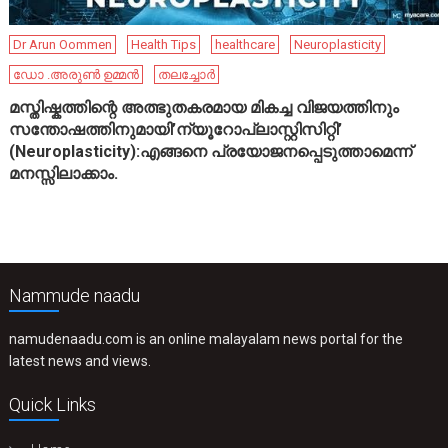
Dr Arun Oommen
Health Tips
healthcare
Neuroplasticity
ഡോ .അരുൺ ഉമ്മൻ
തലച്ചോർ
മസ്തിഷ്കത്തിന്റെ അത്ഭുതകരമായ മികച്ച വിജയത്തിനും
സന്തോഷത്തിനുമായി’ന്യൂറോപ്ലാസ്റ്റിസിറ്റി’
(Neuroplasticity):എങ്ങനെ പ്രയോജനപ്പെടുത്താമെന്ന്
മനസ്സിലാക്കാം.
Nammude naadu
namudenaadu.com is an online malayalam news portal for the
latest news and views.
Quick Links