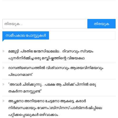
അനേഷിക്കുക
സമീപകാല പോസ്റ്റുകൾ
മമ്മൂട്ടി: പ്രതിഭ ജന്മസിദ്ധമല്ല… ദിവസവും സ്വയം
പുനർനിർമ്മിച്ച ഒരു മസ്തിഷ്കത്തിന്റെ വിജയകഥ
ദാമ്പത്യബന്ധത്തിൽ വിശ്വാസവും ആശയവിനിമയവും
പ്രധാനമാണ്.
“അവൾ ചിരിക്കുന്നു… പക്ഷേ ആ ചിരിക്ക് പിന്നിൽ ഒരു
തകർന്ന മനസ്സുണ്ട്.”
അച്ഛനോ അനിയനോ ചേട്ടനോ ആകട്ടെ, കരാർ
നിർബന്ധമായും വേണം |ബിസിനസ് പാർട്ണർഷിപ്പിലെ
പറ്റിക്കപ്പെടലുകൾ ഒഴിവാക്കാം..