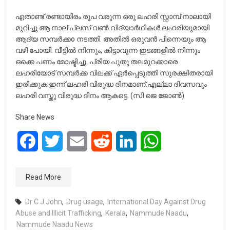
എതാണ്ട് രണ്ടായിരം രൂപ വരുന്ന ഒരു ലഹരി സ്റ്റാമ്പ് നാലായി
മുറിച്ചു ആ നാല് പ്ലസ് വൺ വിദ്യാര്‍ഥികള്‍ ലഹരിയുമായി
ആദ്യ സമ്പര്‍ക്കo നടത്തി. അതിൽ ഒരുവന്‍ പിന്നെയും ആ
വഴി പോയി. വീട്ടില്‍ നിന്നും, കിട്ടാവുന്ന ഇടങ്ങളില്‍ നിന്നും
ഒക്കെ പണം മോഷ്ടിച്ചു. പ്രിയ പുതു തലമുറക്കാരെ
ലഹരിയോട് സമ്പര്‍ക്ക വിലക്ക് ഏര്‍പ്പെടുത്തി സുരക്ഷിതരായി
ഇരിക്കുക.ഇന്ന് ലഹരി വിരുദ്ധ ദിനമാണ്.എല്ലാ ദിവസവും
ലഹരി വസ്തു വിരുദ്ധ ദിനം ആകട്ടെ. (സി ജെ ജോൺ)
Share News
Facebook
Twitter
Email
Reddit
LinkedIn
WhatsApp
Read More
Dr C J John
,
Drug usage
,
International Day Against Drug
Abuse and Illicit Trafficking
,
Kerala
,
Nammude Naadu
,
Nammude Naadu News