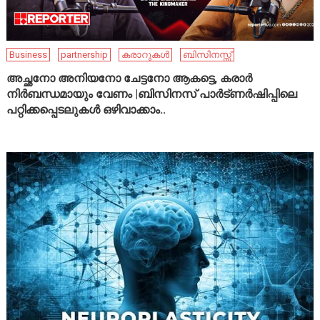
Business
partnership
കരാറുകൾ
ബിസിനസ്സ്
അച്ഛനോ അനിയനോ ചേട്ടനോ ആകട്ടെ, കരാർ
നിർബന്ധമായും വേണം |ബിസിനസ് പാർട്ണർഷിപ്പിലെ
പറ്റിക്കപ്പെടലുകൾ ഒഴിവാക്കാം..