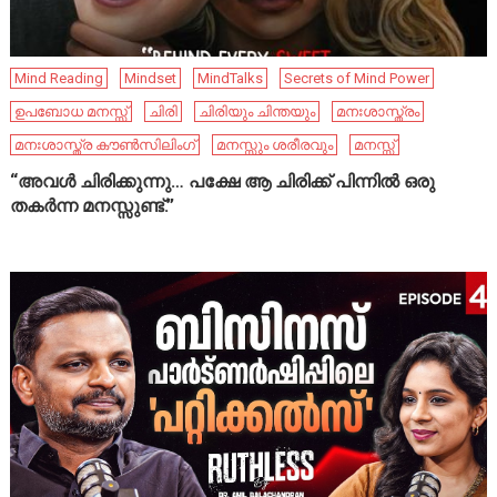
Mind Reading
Mindset
MindTalks
Secrets of Mind Power
ഉപബോധ മനസ്സ്
ചിരി
ചിരിയും ചിന്തയും
മനഃശാസ്ത്രം
മനഃശാസ്ത്ര കൗൺസിലിംഗ്
മനസ്സും ശരീരവും
മനസ്സ്
“അവൾ ചിരിക്കുന്നു… പക്ഷേ ആ ചിരിക്ക് പിന്നിൽ ഒരു
തകർന്ന മനസ്സുണ്ട്.”