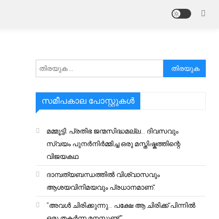
അനേഷിക്കുക
സമീപകാല പോസ്റ്റുകൾ
മമ്മൂട്ടി: പ്രതിഭ ജന്മസിദ്ധമല്ല… ദിവസവും
സ്വയം പുനർനിർമ്മിച്ച ഒരു മസ്തിഷ്കത്തിന്റെ
വിജയകഥ
ദാമ്പത്യബന്ധത്തിൽ വിശ്വാസവും
ആശയവിനിമയവും പ്രധാനമാണ്.
“അവൾ ചിരിക്കുന്നു… പക്ഷേ ആ ചിരിക്ക് പിന്നിൽ
ഒരു തകർന്ന മനസ്സുണ്ട്.”