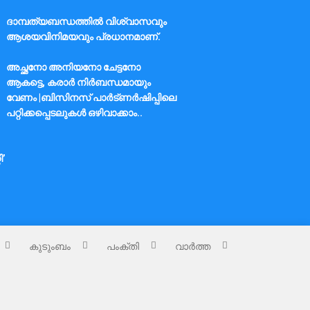
ദാമ്പത്യബന്ധത്തിൽ വിശ്വാസവും
ആശയവിനിമയവും പ്രധാനമാണ്.
അച്ഛനോ അനിയനോ ചേട്ടനോ
ആകട്ടെ, കരാർ നിർബന്ധമായും
വേണം |ബിസിനസ് പാർട്ണർഷിപ്പിലെ
പറ്റിക്കപ്പെടലുകൾ ഒഴിവാക്കാം..
ി’
കുടുംബം
പംക്തി
വാർത്ത