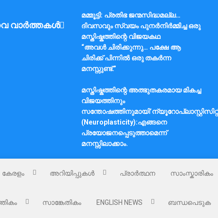
മമ്മൂട്ടി: പ്രതിഭ ജന്മസിദ്ധമല്ല…
വ വാർത്തകൾ
ദിവസവും സ്വയം പുനർനിർമ്മിച്ച ഒരു
മസ്തിഷ്കത്തിന്റെ വിജയകഥ
“അവൾ ചിരിക്കുന്നു… പക്ഷേ ആ
ചിരിക്ക് പിന്നിൽ ഒരു തകർന്ന
മനസ്സുണ്ട്.”
മസ്തിഷ്കത്തിന്റെ അത്ഭുതകരമായ മികച്ച
വിജയത്തിനും
സന്തോഷത്തിനുമായി’ന്യൂറോപ്ലാസ്റ്റിസിറ്റ
(Neuroplasticity):എങ്ങനെ
പ്രയോജനപ്പെടുത്താമെന്ന്
മനസ്സിലാക്കാം.
കേരളം
അറിയിപ്പുകൾ
പ്രാർത്ഥന
സാംസ്കാരികം
്തികം
സാങ്കേതികം
ENGLISH NEWS
ബന്ധപെടുക