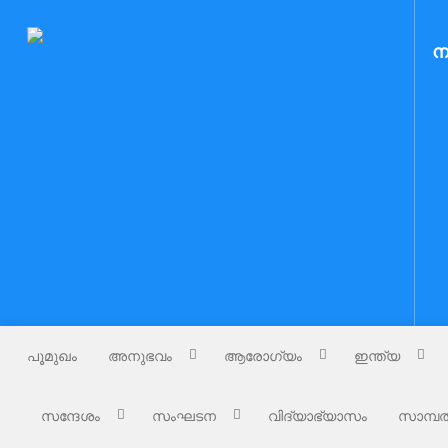
Skip
to
Nammude Naadu
ന
നമ്മുടെ നാട്
content
പൂമുഖം
അനുഭവം
ആരോഗ്യം
ഇന്ത്യ
സന്ദേശം
സംഘടന
വിദ്യാഭ്യാസം
സാമ്പത