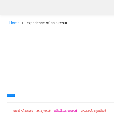
Home
experience of sslc resut
അഭിപ്രായം
കരുതൽ
ജീവിതശൈലി
ഫേസ്ബുക്കിൽ