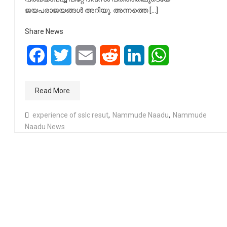
ജയപരാജയങ്ങൾ അറിയൂ. അന്നത്തെ […]
Share News
Facebook
Twitter
Email
Reddit
LinkedIn
WhatsApp
Read More
experience of sslc resut
,
Nammude Naadu
,
Nammude
Naadu News