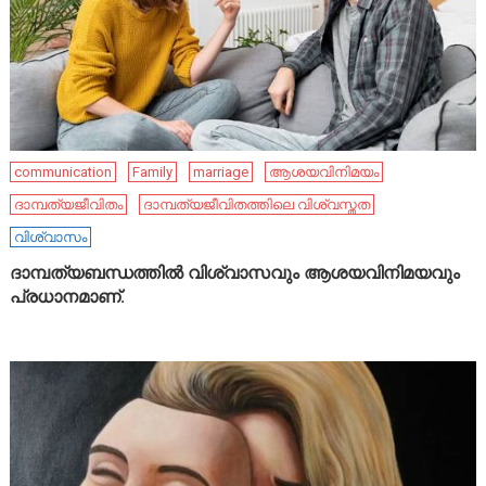
communication
Family
marriage
ആശയവിനിമയം
ദാമ്പത്യജീവിതം
ദാമ്പത്യജീവിതത്തിലെ വിശ്വസ്തത
വിശ്വാസം
ദാമ്പത്യബന്ധത്തിൽ വിശ്വാസവും ആശയവിനിമയവും
പ്രധാനമാണ്.