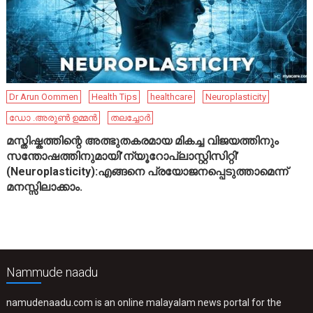
Dr Arun Oommen
Health Tips
healthcare
Neuroplasticity
ഡോ .അരുൺ ഉമ്മൻ
തലച്ചോർ
മസ്തിഷ്കത്തിന്റെ അത്ഭുതകരമായ മികച്ച വിജയത്തിനും
സന്തോഷത്തിനുമായി’ന്യൂറോപ്ലാസ്റ്റിസിറ്റി’
(Neuroplasticity):എങ്ങനെ പ്രയോജനപ്പെടുത്താമെന്ന്
മനസ്സിലാക്കാം.
Nammude naadu
namudenaadu.com is an online malayalam news portal for the