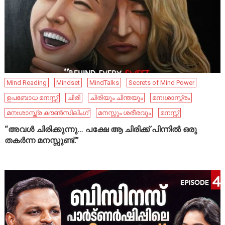
Mind Reading
Mindset
MindTalks
Secrets of Mind Power
ഉപബോധ മനസ്സ്
ചിരി
ചിരിയും ചിന്തയും
മനഃശാസ്ത്രം
മനഃശാസ്ത്ര കൗൺസിലിംഗ്
മനസ്സും ശരീരവും
മനസ്സ്
“അവൾ ചിരിക്കുന്നു… പക്ഷേ ആ ചിരിക്ക് പിന്നിൽ ഒരു
തകർന്ന മനസ്സുണ്ട്.”