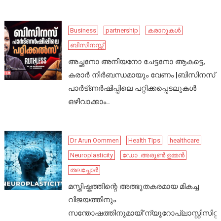
Business
partnership
കരാറുകൾ
ബിസിനസ്സ്
അച്ഛനോ അനിയനോ ചേട്ടനോ ആകട്ടെ,
കരാർ നിർബന്ധമായും വേണം |ബിസിനസ്
പാർട്ണർഷിപ്പിലെ പറ്റിക്കപ്പെടലുകൾ
ഒഴിവാക്കാം..
Dr Arun Oommen
Health Tips
healthcare
Neuroplasticity
ഡോ .അരുൺ ഉമ്മൻ
തലച്ചോർ
മസ്തിഷ്കത്തിന്റെ അത്ഭുതകരമായ മികച്ച
വിജയത്തിനും
സന്തോഷത്തിനുമായി’ന്യൂറോപ്ലാസ്റ്റിസിറ്റി’