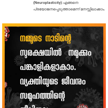
(Neuroplasticity):എങ്ങനെ
പ്രയോജനപ്പെടുത്താമെന്ന് മനസ്സിലാക്കാം.