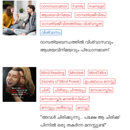
communication
Family
marriage
ആശയവിനിമയം
ദാമ്പത്യജീവിതം
ദാമ്പത്യജീവിതത്തിലെ വിശ്വസ്തത
വിശ്വാസം
ദാമ്പത്യബന്ധത്തിൽ വിശ്വാസവും
ആശയവിനിമയവും പ്രധാനമാണ്.
Mind Reading
Mindset
MindTalks
Secrets of Mind Power
ഉപബോധ മനസ്സ്
ചിരി
ചിരിയും ചിന്തയും
മനഃശാസ്ത്രം
മനഃശാസ്ത്ര കൗൺസിലിംഗ്
മനസ്സും ശരീരവും
മനസ്സ്
“അവൾ ചിരിക്കുന്നു… പക്ഷേ ആ ചിരിക്ക്
പിന്നിൽ ഒരു തകർന്ന മനസ്സുണ്ട്.”