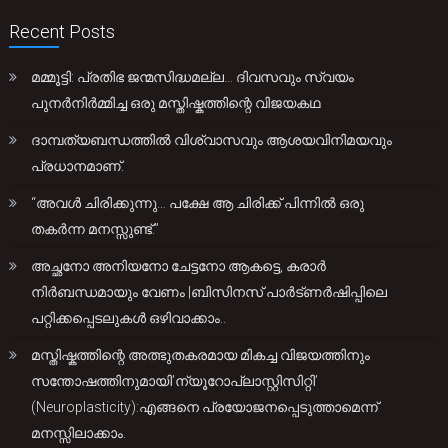
Recent Posts
മമ്മൂട്ടി: പ്രതിഭ ജന്മസിദ്ധമല്ല… ദിവസവും സ്വയം
പുനർനിർമ്മിച്ച ഒരു മസ്തിഷ്കത്തിന്റെ വിജയകഥ
ദാമ്പത്യബന്ധത്തിൽ വിശ്വാസവും ആശയവിനിമയവും
പ്രധാനമാണ്.
“അവൾ ചിരിക്കുന്നു… പക്ഷേ ആ ചിരിക്ക് പിന്നിൽ ഒരു
തകർന്ന മനസ്സുണ്ട്.”
അച്ഛനോ അനിയനോ ചേട്ടനോ ആകട്ടെ, കരാർ
നിർബന്ധമായും വേണം |ബിസിനസ് പാർട്ണർഷിപ്പിലെ
പറ്റിക്കപ്പെടലുകൾ ഒഴിവാക്കാം..
മസ്തിഷ്കത്തിന്റെ അത്ഭുതകരമായ മികച്ച വിജയത്തിനും
സന്തോഷത്തിനുമായി’ന്യൂറോപ്ലാസ്റ്റിസിറ്റി’
(Neuroplasticity):എങ്ങനെ പ്രയോജനപ്പെടുത്താമെന്ന്
മനസ്സിലാക്കാം.