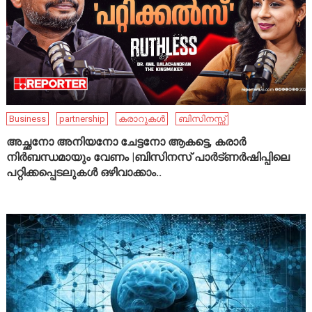
Business
partnership
കരാറുകൾ
ബിസിനസ്സ്
അച്ഛനോ അനിയനോ ചേട്ടനോ ആകട്ടെ, കരാർ
നിർബന്ധമായും വേണം |ബിസിനസ് പാർട്ണർഷിപ്പിലെ
പറ്റിക്കപ്പെടലുകൾ ഒഴിവാക്കാം..