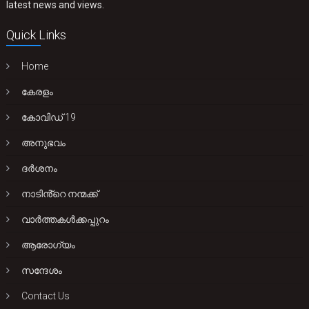
latest news and views.
Quick Links
Home
കേരളം
കോവിഡ് 19
അനുഭവം
ദർശനം
നാടിൻ്റെ നന്മക്ക്
വാർത്തകൾക്കപ്പുറം
ആരോഗ്യം
സന്ദേശം
Contact Us