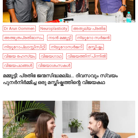
Dr Arun Oommen
Neuroplasticity
അതുല്യ പ്രതിഭ
അത്ഭുതപ്രതിഭാസം
നടൻ മമ്മൂട്ടി
ന്യൂറോ സർജൻ
ന്യൂറോപ്ലാസ്റ്റിസിറ്റി
ന്യൂറോസർജറി
മസ്തിഷ്കം
വിജയ രഹസ്യം
വിജയഗാഥ
വിജയത്തിന് പിന്നിൽ
വിജയപഥങ്ങൾ
വിജയാശംസകൾ
മമ്മൂട്ടി: പ്രതിഭ ജന്മസിദ്ധമല്ല… ദിവസവും സ്വയം
പുനർനിർമ്മിച്ച ഒരു മസ്തിഷ്കത്തിന്റെ വിജയകഥ