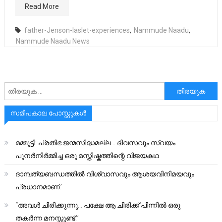
Read More
father-Jenson-laslet-experiences
,
Nammude Naadu
,
Nammude Naadu News
അനേഷിക്കുക
സമീപകാല പോസ്റ്റുകൾ
മമ്മൂട്ടി: പ്രതിഭ ജന്മസിദ്ധമല്ല… ദിവസവും സ്വയം
പുനർനിർമ്മിച്ച ഒരു മസ്തിഷ്കത്തിന്റെ വിജയകഥ
ദാമ്പത്യബന്ധത്തിൽ വിശ്വാസവും ആശയവിനിമയവും
പ്രധാനമാണ്.
“അവൾ ചിരിക്കുന്നു… പക്ഷേ ആ ചിരിക്ക് പിന്നിൽ ഒരു
തകർന്ന മനസ്സുണ്ട്.”