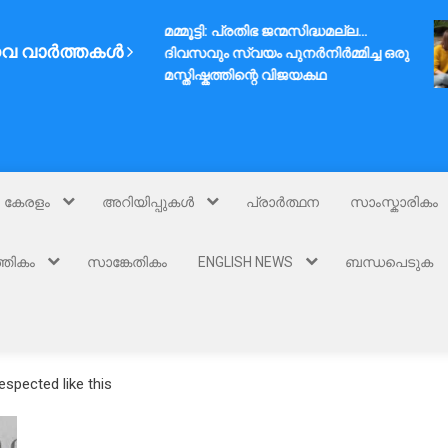
മമ്മൂട്ടി: പ്രതിഭ ജന്മസിദ്ധമല്ല…
വ വാർത്തകൾ
ദിവസവും സ്വയം പുനർനിർമ്മിച്ച ഒരു
മസ്തിഷ്കത്തിന്റെ വിജയകഥ
കേരളം
അറിയിപ്പുകൾ
പ്രാർത്ഥന
സാംസ്കാരികം
്തികം
സാങ്കേതികം
ENGLISH NEWS
ബന്ധപെടുക
spected like this