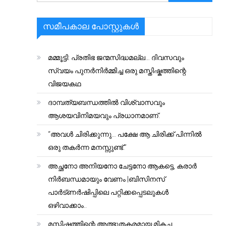
സമീപകാല പോസ്റ്റുകൾ
മമ്മൂട്ടി: പ്രതിഭ ജന്മസിദ്ധമല്ല… ദിവസവും
സ്വയം പുനർനിർമ്മിച്ച ഒരു മസ്തിഷ്കത്തിന്റെ
വിജയകഥ
ദാമ്പത്യബന്ധത്തിൽ വിശ്വാസവും
ആശയവിനിമയവും പ്രധാനമാണ്.
“അവൾ ചിരിക്കുന്നു… പക്ഷേ ആ ചിരിക്ക് പിന്നിൽ
ഒരു തകർന്ന മനസ്സുണ്ട്.”
അച്ഛനോ അനിയനോ ചേട്ടനോ ആകട്ടെ, കരാർ
നിർബന്ധമായും വേണം |ബിസിനസ്
പാർട്ണർഷിപ്പിലെ പറ്റിക്കപ്പെടലുകൾ
ഒഴിവാക്കാം..
മസ്തിഷ്കത്തിന്റെ അത്ഭുതകരമായ മികച്ച