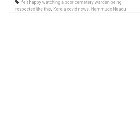
felt happy watching a poor cemetery warden being
respected like this
,
Kerala covid news
,
Nammude Naadu