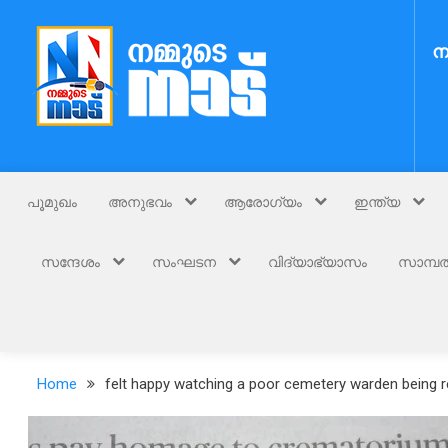
Skip
to
ന
content
Nammude Naadu
നമ്മുടെ നാട്
പൂമുഖം
അനുഭവം
ആരോഗ്യം
ഇന്ത്യ
സന്ദേശം
സംഘടന
വിദ്യാഭ്യാസം
സാമ്പത
Home
felt happy watching a poor cemetery warden being re