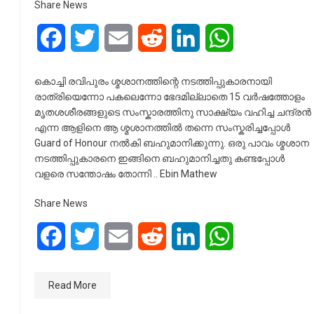
Share News
Facebook
Twitter
Email
Reddit
LinkedIn
WhatsApp
കൊച്ചി രവിപുരം ശ്മശാനത്തിന്റെ നടത്തിപ്പുകാരനായി
രാത്രിയെന്നോ പകലെന്നോ ഭേദമില്ലാതെ 15 വർഷത്തോളം
മൃതശശീരങ്ങളുടെ സംസ്കാരത്തിനു സാക്ഷ്യം വഹിച്ച ചന്ദ്രൻ
എന്ന ആളിനെ ആ ശ്മശാനത്തിൽ തന്നെ സംസ്കരിച്ചപ്പോൾ
Guard of Honour നൽകി ബഹുമാനിക്കുന്നു. ഒരു പാവം ശ്മശാന
നടത്തിപ്പുകാരനെ ഇങ്ങിനെ ബഹുമാനിച്ചതു കണ്ടപ്പോൾ
വളരെ സന്തോഷം തോന്നി .. Ebin Mathew
Share News
Facebook
Twitter
Email
Reddit
LinkedIn
WhatsApp
Read More