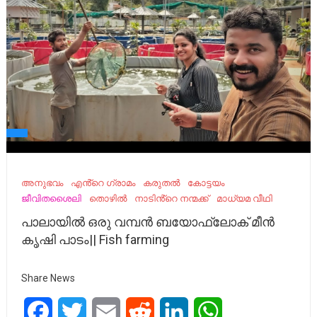
അനുഭവം
എൻ്റെ ഗ്രാമം
കരുതൽ
കോട്ടയം
ജീവിതശൈലി
തൊഴിൽ
നാടിൻ്റെ നന്മക്ക്
മാധ്യമ വീഥി
പാലായിൽ ഒരു വമ്പൻ ബയോഫ്ലോക്‌ മീൻ
കൃഷി പാടം|| Fish farming
Share News
Facebook
Twitter
Email
Reddit
LinkedIn
WhatsApp