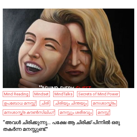
Mind Reading
Mindset
MindTalks
Secrets of Mind Power
ഉപബോധ മനസ്സ്
ചിരി
ചിരിയും ചിന്തയും
മനഃശാസ്ത്രം
മനഃശാസ്ത്ര കൗൺസിലിംഗ്
മനസ്സും ശരീരവും
മനസ്സ്
“അവൾ ചിരിക്കുന്നു… പക്ഷേ ആ ചിരിക്ക് പിന്നിൽ ഒരു
തകർന്ന മനസ്സുണ്ട്.”