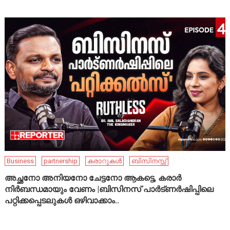
Business
partnership
കരാറുകൾ
ബിസിനസ്സ്
അച്ഛനോ അനിയനോ ചേട്ടനോ ആകട്ടെ, കരാർ
നിർബന്ധമായും വേണം |ബിസിനസ് പാർട്ണർഷിപ്പിലെ
പറ്റിക്കപ്പെടലുകൾ ഒഴിവാക്കാം..