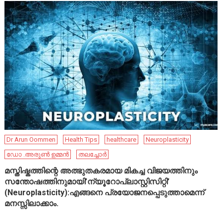
Dr Arun Oommen
Health Tips
healthcare
Neuroplasticity
ഡോ .അരുൺ ഉമ്മൻ
തലച്ചോർ
മസ്തിഷ്കത്തിന്റെ അത്ഭുതകരമായ മികച്ച വിജയത്തിനും
സന്തോഷത്തിനുമായി’ന്യൂറോപ്ലാസ്റ്റിസിറ്റി’
(Neuroplasticity):എങ്ങനെ പ്രയോജനപ്പെടുത്താമെന്ന്
മനസ്സിലാക്കാം.