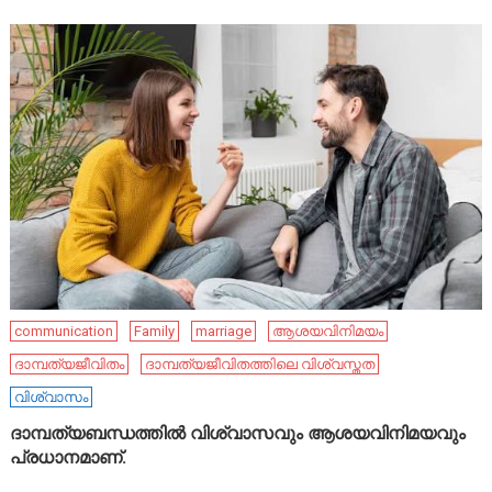
communication
Family
marriage
ആശയവിനിമയം
ദാമ്പത്യജീവിതം
ദാമ്പത്യജീവിതത്തിലെ വിശ്വസ്തത
വിശ്വാസം
ദാമ്പത്യബന്ധത്തിൽ വിശ്വാസവും ആശയവിനിമയവും
പ്രധാനമാണ്.