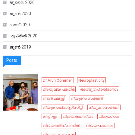
ജൂലൈ 2020
ജൂൺ 2020
മെയ്‌ 2020
ഏപ്രിൽ 2020
ജൂൺ 2019
Posts
Dr Arun Oommen
Neuroplasticity
അതുല്യ പ്രതിഭ
അത്ഭുതപ്രതിഭാസം
നടൻ മമ്മൂട്ടി
ന്യൂറോ സർജൻ
ന്യൂറോപ്ലാസ്റ്റിസിറ്റി
ന്യൂറോസർജറി
മസ്തിഷ്കം
വിജയ രഹസ്യം
വിജയഗാഥ
വിജയത്തിന് പിന്നിൽ
വിജയപഥങ്ങൾ
വിജയാശംസകൾ