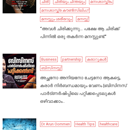
ചിരി
ചിരിയും ചിന്തയും
മനഃശാസ്ത്രം
മനഃശാസ്ത്ര കൗൺസിലിംഗ്
മനസ്സും ശരീരവും
മനസ്സ്
“അവൾ ചിരിക്കുന്നു… പക്ഷേ ആ ചിരിക്ക്
പിന്നിൽ ഒരു തകർന്ന മനസ്സുണ്ട്.”
Business
partnership
കരാറുകൾ
ബിസിനസ്സ്
അച്ഛനോ അനിയനോ ചേട്ടനോ ആകട്ടെ,
കരാർ നിർബന്ധമായും വേണം |ബിസിനസ്
പാർട്ണർഷിപ്പിലെ പറ്റിക്കപ്പെടലുകൾ
ഒഴിവാക്കാം..
Dr Arun Oommen
Health Tips
healthcare