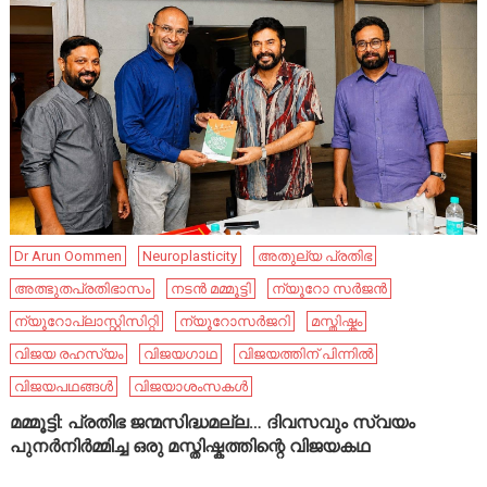
Dr Arun Oommen
Neuroplasticity
അതുല്യ പ്രതിഭ
അത്ഭുതപ്രതിഭാസം
നടൻ മമ്മൂട്ടി
ന്യൂറോ സർജൻ
ന്യൂറോപ്ലാസ്റ്റിസിറ്റി
ന്യൂറോസർജറി
മസ്തിഷ്കം
വിജയ രഹസ്യം
വിജയഗാഥ
വിജയത്തിന് പിന്നിൽ
വിജയപഥങ്ങൾ
വിജയാശംസകൾ
മമ്മൂട്ടി: പ്രതിഭ ജന്മസിദ്ധമല്ല… ദിവസവും സ്വയം
പുനർനിർമ്മിച്ച ഒരു മസ്തിഷ്കത്തിന്റെ വിജയകഥ