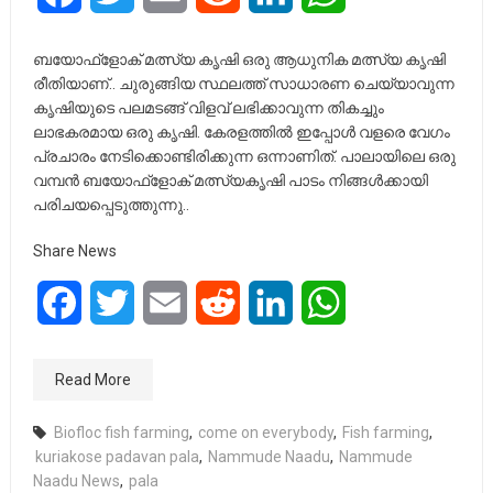
ബയോഫ്‌ളോക്‌ മത്സ്യ കൃഷി ഒരു ആധുനിക മത്സ്യ കൃഷി
രീതിയാണ്.. ചുരുങ്ങിയ സ്ഥലത്ത് സാധാരണ ചെയ്യാവുന്ന
കൃഷിയുടെ പലമടങ്ങ് വിളവ് ലഭിക്കാവുന്ന തികച്ചും
ലാഭകരമായ ഒരു കൃഷി. കേരളത്തിൽ ഇപ്പോൾ വളരെ വേഗം
പ്രചാരം നേടിക്കൊണ്ടിരിക്കുന്ന ഒന്നാണിത്. പാലായിലെ ഒരു
വമ്പൻ ബയോഫ്‌ളോക്‌ മത്സ്യകൃഷി പാടം നിങ്ങൾക്കായി
പരിചയപ്പെടുത്തുന്നു..
Share News
Facebook
Twitter
Email
Reddit
LinkedIn
WhatsApp
Read More
Biofloc fish farming
,
come on everybody
,
Fish farming
,
kuriakose padavan pala
,
Nammude Naadu
,
Nammude
Naadu News
,
pala