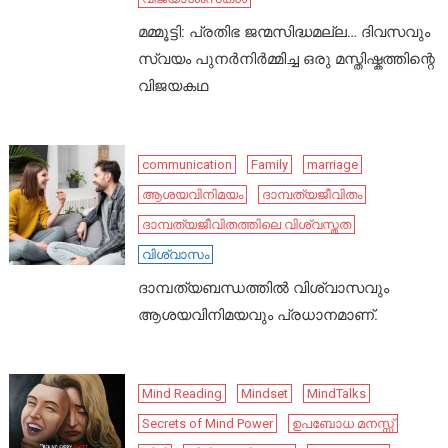
മമ്മൂട്ടി: പ്രതിഭ ജന്മസിദ്ധമല്ല… ദിവസവും
സ്വയം പുനർനിർമ്മിച്ച ഒരു മസ്തിഷ്കത്തിന്റെ
വിജയകഥ
communication
Family
marriage
ആശയവിനിമയം
ദാമ്പത്യജീവിതം
ദാമ്പത്യജീവിതത്തിലെ വിശ്വസ്തത
വിശ്വാസം
ദാമ്പത്യബന്ധത്തിൽ വിശ്വാസവും
ആശയവിനിമയവും പ്രധാനമാണ്.
Mind Reading
Mindset
MindTalks
Secrets of Mind Power
ഉപബോധ മനസ്സ്