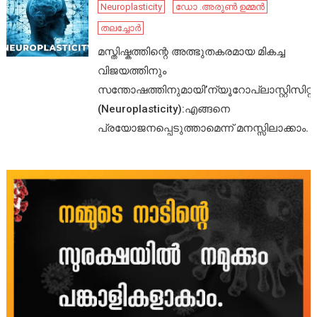
Neuroplasticity
ഡോ .അരുൺ ഉമ്മൻ
തലച്ചോർ
മസ്തിഷ്കത്തിന്റെ അത്ഭുതകരമായ മികച്ച
വിജയത്തിനും
സന്തോഷത്തിനുമായി’ന്യൂറോപ്ലാസ്റ്റിസിറ്റി’
(Neuroplasticity):എങ്ങനെ
പ്രയോജനപ്പെടുത്താമെന്ന് മനസ്സിലാക്കാം.