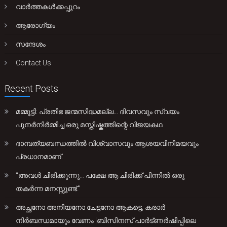
വാർത്തകൾക്കപ്പുറം
ആരോഗ്യം
സന്ദേശം
Contact Us
Recent Posts
മമ്മൂട്ടി: പ്രതിഭ ജന്മസിദ്ധമല്ല… ദിവസവും സ്വയം
പുനർനിർമ്മിച്ച ഒരു മസ്തിഷ്കത്തിന്റെ വിജയകഥ
ദാമ്പത്യബന്ധത്തിൽ വിശ്വാസവും ആശയവിനിമയവും
പ്രധാനമാണ്.
“അവൾ ചിരിക്കുന്നു… പക്ഷേ ആ ചിരിക്ക് പിന്നിൽ ഒരു
തകർന്ന മനസ്സുണ്ട്.”
അച്ഛനോ അനിയനോ ചേട്ടനോ ആകട്ടെ, കരാർ
നിർബന്ധമായും വേണം |ബിസിനസ് പാർട്ണർഷിപ്പിലെ