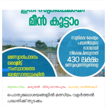
ആരോഗ്യം
കരുതൽ
തിരുവനന്തപുരം
പൊതു വാർത്തകൾ
പൊതുജലാശയങ്ങളില്‍ മത്സ്യം വളര്‍ത്തല്‍
പദ്ധതിക്ക് തുടക്കം