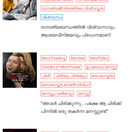
ദാമ്പത്യജീവിതത്തിലെ വിശ്വസ്തത
വിശ്വാസം
ദാമ്പത്യബന്ധത്തിൽ വിശ്വാസവും
ആശയവിനിമയവും പ്രധാനമാണ്.
Mind Reading
Mindset
MindTalks
Secrets of Mind Power
ഉപബോധ മനസ്സ്
ചിരി
ചിരിയും ചിന്തയും
മനഃശാസ്ത്രം
മനഃശാസ്ത്ര കൗൺസിലിംഗ്
മനസ്സും ശരീരവും
മനസ്സ്
“അവൾ ചിരിക്കുന്നു… പക്ഷേ ആ ചിരിക്ക്
പിന്നിൽ ഒരു തകർന്ന മനസ്സുണ്ട്.”