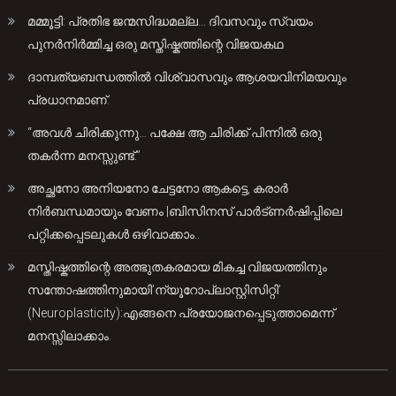
മമ്മൂട്ടി: പ്രതിഭ ജന്മസിദ്ധമല്ല… ദിവസവും സ്വയം
പുനർനിർമ്മിച്ച ഒരു മസ്തിഷ്കത്തിന്റെ വിജയകഥ
ദാമ്പത്യബന്ധത്തിൽ വിശ്വാസവും ആശയവിനിമയവും
പ്രധാനമാണ്.
“അവൾ ചിരിക്കുന്നു… പക്ഷേ ആ ചിരിക്ക് പിന്നിൽ ഒരു
തകർന്ന മനസ്സുണ്ട്.”
അച്ഛനോ അനിയനോ ചേട്ടനോ ആകട്ടെ, കരാർ
നിർബന്ധമായും വേണം |ബിസിനസ് പാർട്ണർഷിപ്പിലെ
പറ്റിക്കപ്പെടലുകൾ ഒഴിവാക്കാം..
മസ്തിഷ്കത്തിന്റെ അത്ഭുതകരമായ മികച്ച വിജയത്തിനും
സന്തോഷത്തിനുമായി’ന്യൂറോപ്ലാസ്റ്റിസിറ്റി’
(Neuroplasticity):എങ്ങനെ പ്രയോജനപ്പെടുത്താമെന്ന്
മനസ്സിലാക്കാം.