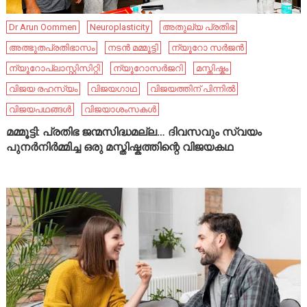
Dr Arun Oommen
Neuroplasticity
അതുല്യ പ്രതിഭ
അത്ഭുതപ്രതിഭാസം
നടൻ മമ്മൂട്ടി
ന്യൂറോ സർജൻ
ന്യൂറോപ്ലാസ്റ്റിസിറ്റി
ന്യൂറോസർജറി
മസ്തിഷ്കം
വിജയ രഹസ്യം
വിജയഗാഥ
വിജയത്തിന് പിന്നിൽ
വിജയപഥങ്ങൾ
വിജയാശംസകൾ
മമ്മൂട്ടി: പ്രതിഭ ജന്മസിദ്ധമല്ല… ദിവസവും സ്വയം
പുനർനിർമ്മിച്ച ഒരു മസ്തിഷ്കത്തിന്റെ വിജയകഥ