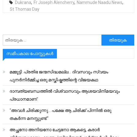
Dukrana
,
Fr Joseph Alencherry
,
Nammude Naadu News
,
St Thomas Day
അനേഷിക്കുക
സമീപകാല പോസ്റ്റുകൾ
മമ്മൂട്ടി: പ്രതിഭ ജന്മസിദ്ധമല്ല… ദിവസവും സ്വയം
പുനർനിർമ്മിച്ച ഒരു മസ്തിഷ്കത്തിന്റെ വിജയകഥ
ദാമ്പത്യബന്ധത്തിൽ വിശ്വാസവും ആശയവിനിമയവും
പ്രധാനമാണ്.
“അവൾ ചിരിക്കുന്നു… പക്ഷേ ആ ചിരിക്ക് പിന്നിൽ ഒരു
തകർന്ന മനസ്സുണ്ട്.”
അച്ഛനോ അനിയനോ ചേട്ടനോ ആകട്ടെ, കരാർ