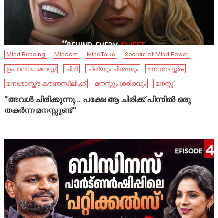
Mind Reading
Mindset
MindTalks
Secrets of Mind Power
ഉപബോധ മനസ്സ്
ചിരി
ചിരിയും ചിന്തയും
മനഃശാസ്ത്രം
മനഃശാസ്ത്ര കൗൺസിലിംഗ്
മനസ്സും ശരീരവും
മനസ്സ്
“അവൾ ചിരിക്കുന്നു… പക്ഷേ ആ ചിരിക്ക് പിന്നിൽ ഒരു
തകർന്ന മനസ്സുണ്ട്.”