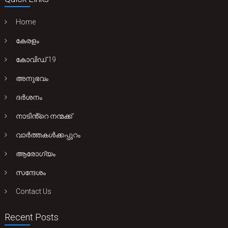
Home
കേരളം
കോവിഡ് 19
അനുഭവം
ദർശനം
നാടിൻ്റെ നന്മക്ക്
വാർത്തകൾക്കപ്പുറം
ആരോഗ്യം
സന്ദേശം
Contact Us
Recent Posts