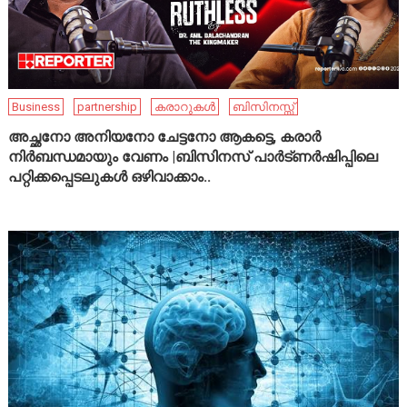
Business
partnership
കരാറുകൾ
ബിസിനസ്സ്
അച്ഛനോ അനിയനോ ചേട്ടനോ ആകട്ടെ, കരാർ
നിർബന്ധമായും വേണം |ബിസിനസ് പാർട്ണർഷിപ്പിലെ
പറ്റിക്കപ്പെടലുകൾ ഒഴിവാക്കാം..