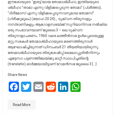
ഈശോയുടെ ‘ഇരട്ട’യായ തോമാശ്ലീഹാ, ഇന്ത്യയുടെ
ശ്ലീഹാ “താമാ എന്നു വിളിക്കപ്പെടുന്ന തോമാ” (പ്ശീത്താ);
“ദിദീമോസ് എന്നു വിളിക്കപ്പെടുന്നവനുമായ തോമസ്”
(ഗ്രീക്കുമൂലം) (യോഹ 20:24)_ ദുക്റാന തിരുനാളും
നസ്രാണികളും ആഗോളസഭയ്ക്ക് സുറിയാനിസഭ നൽകിയ
ഒരു സംഭാവനയാണ് ജൂലൈ 3 – ലെ ദുക്റാന
തിരുനാളാചരണം. 1960 വരെ ലത്തീൻസഭ ഉൾപ്പെടെയുള്ള
മറ്റു സഭകൾ തോമാശ്ലീഹായുടെ മരണത്തിരുനാൾ
ആഘോഷിച്ചിരുന്നത് ഡിസംബർ 21 തീയതിയായിരുന്നു.
തോമാശ്ലീഹായുടെ തിരുശേഷിപ്പ് മൈലാപ്പൂരിൽനിന്നും
ഏദ്ദേസാ പട്ടണത്തിലേയ്ക്കു മാറ്റി സ്ഥാപിച്ചതിന്റെ
(translatio) ഓർമ്മയായിട്ടാണ് റോമൻസഭ ജൂലൈ 3 […]
Share News
Facebook
Twitter
Email
Reddit
LinkedIn
WhatsApp
Read More