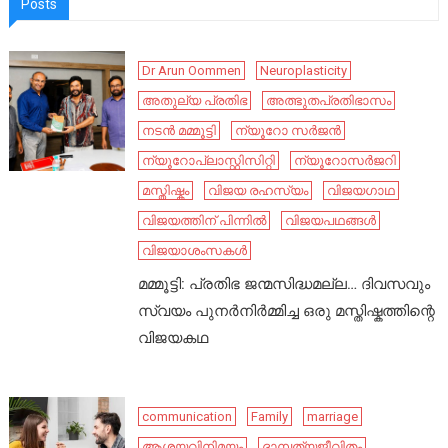
Posts
Dr Arun Oommen
Neuroplasticity
അതുല്യ പ്രതിഭ
അത്ഭുതപ്രതിഭാസം
നടൻ മമ്മൂട്ടി
ന്യൂറോ സർജൻ
ന്യൂറോപ്ലാസ്റ്റിസിറ്റി
ന്യൂറോസർജറി
മസ്തിഷ്കം
വിജയ രഹസ്യം
വിജയഗാഥ
വിജയത്തിന് പിന്നിൽ
വിജയപഥങ്ങൾ
വിജയാശംസകൾ
മമ്മൂട്ടി: പ്രതിഭ ജന്മസിദ്ധമല്ല… ദിവസവും
സ്വയം പുനർനിർമ്മിച്ച ഒരു മസ്തിഷ്കത്തിന്റെ
വിജയകഥ
communication
Family
marriage
ആശയവിനിമയം
ദാമ്പത്യജീവിതം