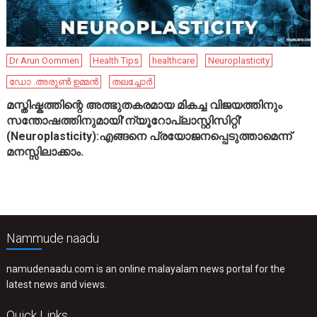
Dr Arun Oommen
Health Tips
healthcare
Neuroplasticity
ഡോ .അരുൺ ഉമ്മൻ
തലച്ചോർ
മസ്തിഷ്കത്തിന്റെ അത്ഭുതകരമായ മികച്ച വിജയത്തിനും
സന്തോഷത്തിനുമായി’ന്യൂറോപ്ലാസ്റ്റിസിറ്റി’
(Neuroplasticity):എങ്ങനെ പ്രയോജനപ്പെടുത്താമെന്ന്
മനസ്സിലാക്കാം.
Nammude naadu
namudenaadu.com is an online malayalam news portal for the
latest news and views.
Quick Links