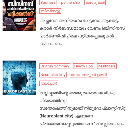
Business
partnership
കരാറുകൾ
ബിസിനസ്സ്
അച്ഛനോ അനിയനോ ചേട്ടനോ ആകട്ടെ,
കരാർ നിർബന്ധമായും വേണം |ബിസിനസ്
പാർട്ണർഷിപ്പിലെ പറ്റിക്കപ്പെടലുകൾ
ഒഴിവാക്കാം..
Dr Arun Oommen
Health Tips
healthcare
Neuroplasticity
ഡോ .അരുൺ ഉമ്മൻ
തലച്ചോർ
മസ്തിഷ്കത്തിന്റെ അത്ഭുതകരമായ മികച്ച
വിജയത്തിനും
സന്തോഷത്തിനുമായി’ന്യൂറോപ്ലാസ്റ്റിസിറ്റി’
(Neuroplasticity):എങ്ങനെ
പ്രയോജനപ്പെടുത്താമെന്ന് മനസ്സിലാക്കാം.