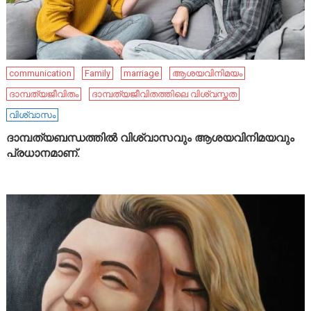
communication
Family
marriage
ആശയവിനിമയം
ദാമ്പത്യജീവിതം
ദാമ്പത്യജീവിതത്തിലെ വിശ്വസ്തത
വിശ്വാസം
ദാമ്പത്യബന്ധത്തിൽ വിശ്വാസവും ആശയവിനിമയവും
പ്രധാനമാണ്.