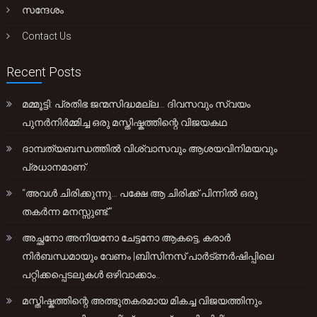
സന്ദേശം
Contact Us
Recent Posts
മമ്മൂട്ടി: പ്രതിഭ ജന്മസിദ്ധമല്ല… ദിവസവും സ്വയം
പുനർനിർമ്മിച്ച ഒരു മസ്തിഷ്കത്തിന്റെ വിജയകഥ
ദാമ്പത്യബന്ധത്തിൽ വിശ്വാസവും ആശയവിനിമയവും
പ്രധാനമാണ്.
“അവൾ ചിരിക്കുന്നു… പക്ഷേ ആ ചിരിക്ക് പിന്നിൽ ഒരു
തകർന്ന മനസ്സുണ്ട്.”
അച്ഛനോ അനിയനോ ചേട്ടനോ ആകട്ടെ, കരാർ
നിർബന്ധമായും വേണം |ബിസിനസ് പാർട്ണർഷിപ്പിലെ
പറ്റിക്കപ്പെടലുകൾ ഒഴിവാക്കാം..
മസ്തിഷ്കത്തിന്റെ അത്ഭുതകരമായ മികച്ച വിജയത്തിനും