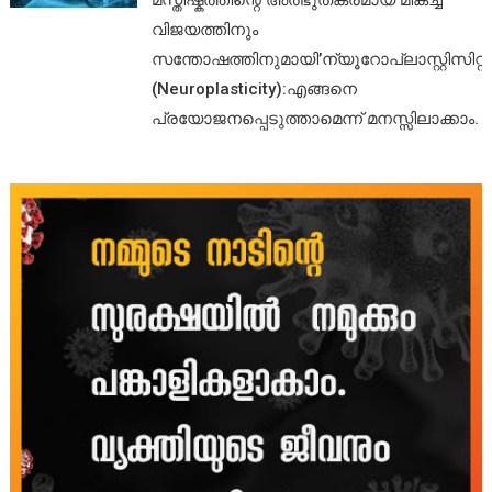
മസ്തിഷ്കത്തിന്റെ അത്ഭുതകരമായ മികച്ച
വിജയത്തിനും
സന്തോഷത്തിനുമായി’ന്യൂറോപ്ലാസ്റ്റിസിറ്റി’
(Neuroplasticity):എങ്ങനെ
പ്രയോജനപ്പെടുത്താമെന്ന് മനസ്സിലാക്കാം.