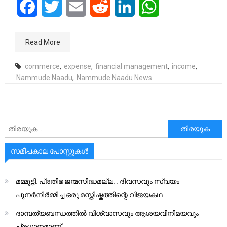
Facebook
Twitter
Email
Reddit
LinkedIn
WhatsApp
Read More
commerce
,
expense
,
financial management
,
income
,
Nammude Naadu
,
Nammude Naadu News
അനേഷിക്കുക
സമീപകാല പോസ്റ്റുകൾ
മമ്മൂട്ടി: പ്രതിഭ ജന്മസിദ്ധമല്ല… ദിവസവും സ്വയം
പുനർനിർമ്മിച്ച ഒരു മസ്തിഷ്കത്തിന്റെ വിജയകഥ
ദാമ്പത്യബന്ധത്തിൽ വിശ്വാസവും ആശയവിനിമയവും
പ്രധാനമാണ്.