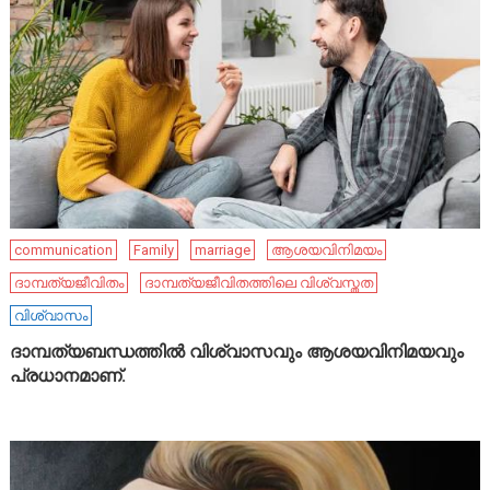
communication
Family
marriage
ആശയവിനിമയം
ദാമ്പത്യജീവിതം
ദാമ്പത്യജീവിതത്തിലെ വിശ്വസ്തത
വിശ്വാസം
ദാമ്പത്യബന്ധത്തിൽ വിശ്വാസവും ആശയവിനിമയവും
പ്രധാനമാണ്.