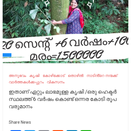
അനുഭവം
കൃഷി
കോഴിക്കോട്
തൊഴിൽ
നാടിൻ്റെ നന്മക്ക്
വാർത്തകൾക്കപ്പുറം
വികസനം
ഇതാണ് ഏറ്റും ലാഭമുള്ള കൃഷി /ഒരു ഹെക്ടർ
സ്ഥലത്ത് 6 വർഷം കൊണ്ട് ഒന്നര കോടി രൂപ
വരുമാനം
Share News