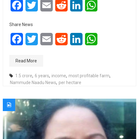
Facebook
Twitter
Email
Reddit
LinkedIn
WhatsApp
Share News
Facebook
Twitter
Email
Reddit
LinkedIn
WhatsApp
Read More
1.5 crore
,
6 years
,
income
,
most profitable farm
,
Nammude Naadu News
,
per hectare