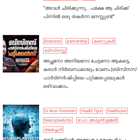
“അവൾ ചിരിക്കുന്നു… പക്ഷേ ആ ചിരിക്ക്
പിന്നിൽ ഒരു തകർന്ന മനസ്സുണ്ട്.”
Business
partnership
കരാറുകൾ
ബിസിനസ്സ്
അച്ഛനോ അനിയനോ ചേട്ടനോ ആകട്ടെ,
കരാർ നിർബന്ധമായും വേണം |ബിസിനസ്
പാർട്ണർഷിപ്പിലെ പറ്റിക്കപ്പെടലുകൾ
ഒഴിവാക്കാം..
Dr Arun Oommen
Health Tips
healthcare
Neuroplasticity
ഡോ .അരുൺ ഉമ്മൻ
തലച്ചോർ