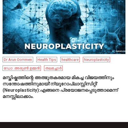
Dr Arun Oommen
Health Tips
healthcare
Neuroplasticity
ഡോ .അരുൺ ഉമ്മൻ
തലച്ചോർ
മസ്തിഷ്കത്തിന്റെ അത്ഭുതകരമായ മികച്ച വിജയത്തിനും
സന്തോഷത്തിനുമായി’ന്യൂറോപ്ലാസ്റ്റിസിറ്റി’
(Neuroplasticity):എങ്ങനെ പ്രയോജനപ്പെടുത്താമെന്ന്
മനസ്സിലാക്കാം.