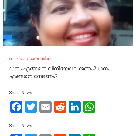
ദർശനം
സാമ്പത്തികം
ധനം എങ്ങനെ വിനിയോഗിക്കണം? ധനം
എങ്ങനെ നേടണം?
Share News
Facebook
Twitter
Email
Reddit
LinkedIn
WhatsApp
Share News