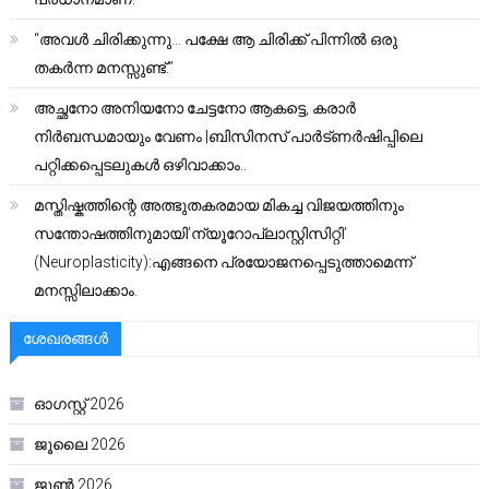
“അവൾ ചിരിക്കുന്നു… പക്ഷേ ആ ചിരിക്ക് പിന്നിൽ ഒരു
തകർന്ന മനസ്സുണ്ട്.”
അച്ഛനോ അനിയനോ ചേട്ടനോ ആകട്ടെ, കരാർ
നിർബന്ധമായും വേണം |ബിസിനസ് പാർട്ണർഷിപ്പിലെ
പറ്റിക്കപ്പെടലുകൾ ഒഴിവാക്കാം..
മസ്തിഷ്കത്തിന്റെ അത്ഭുതകരമായ മികച്ച വിജയത്തിനും
സന്തോഷത്തിനുമായി’ന്യൂറോപ്ലാസ്റ്റിസിറ്റി’
(Neuroplasticity):എങ്ങനെ പ്രയോജനപ്പെടുത്താമെന്ന്
മനസ്സിലാക്കാം.
ശേഖരങ്ങൾ
ഓഗസ്റ്റ്‌ 2026
ജൂലൈ 2026
ജൂൺ 2026