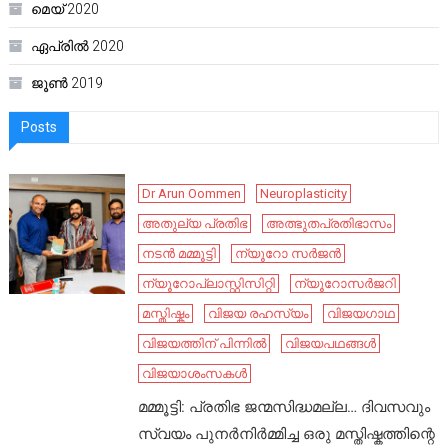
മെയ്‌ 2020
ഏപ്രിൽ 2020
ജൂൺ 2019
Posts
Dr Arun Oommen
Neuroplasticity
അതുല്യ പ്രതിഭ
അത്ഭുതപ്രതിഭാസം
നടൻ മമ്മൂട്ടി
ന്യൂറോ സർജൻ
ന്യൂറോപ്ലാസ്റ്റിസിറ്റി
ന്യൂറോസർജറി
മസ്തിഷ്കം
വിജയ രഹസ്യം
വിജയഗാഥ
വിജയത്തിന് പിന്നിൽ
വിജയപഥങ്ങൾ
വിജയാശംസകൾ
മമ്മൂട്ടി: പ്രതിഭ ജന്മസിദ്ധമല്ല… ദിവസവും
സ്വയം പുനർനിർമ്മിച്ച ഒരു മസ്തിഷ്കത്തിന്റെ