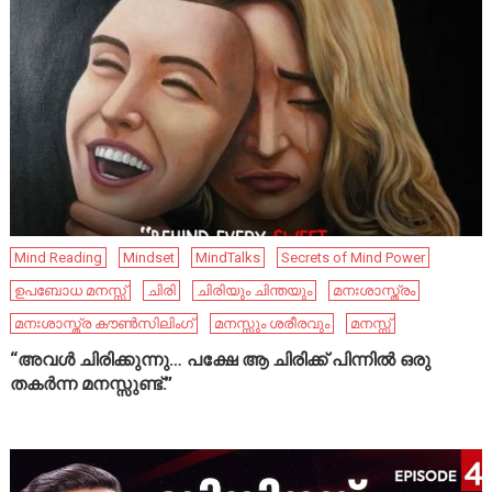
Mind Reading
Mindset
MindTalks
Secrets of Mind Power
ഉപബോധ മനസ്സ്
ചിരി
ചിരിയും ചിന്തയും
മനഃശാസ്ത്രം
മനഃശാസ്ത്ര കൗൺസിലിംഗ്
മനസ്സും ശരീരവും
മനസ്സ്
“അവൾ ചിരിക്കുന്നു… പക്ഷേ ആ ചിരിക്ക് പിന്നിൽ ഒരു
തകർന്ന മനസ്സുണ്ട്.”