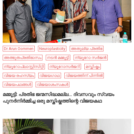
Dr Arun Oommen
Neuroplasticity
അതുല്യ പ്രതിഭ
അത്ഭുതപ്രതിഭാസം
നടൻ മമ്മൂട്ടി
ന്യൂറോ സർജൻ
ന്യൂറോപ്ലാസ്റ്റിസിറ്റി
ന്യൂറോസർജറി
മസ്തിഷ്കം
വിജയ രഹസ്യം
വിജയഗാഥ
വിജയത്തിന് പിന്നിൽ
വിജയപഥങ്ങൾ
വിജയാശംസകൾ
മമ്മൂട്ടി: പ്രതിഭ ജന്മസിദ്ധമല്ല… ദിവസവും സ്വയം
പുനർനിർമ്മിച്ച ഒരു മസ്തിഷ്കത്തിന്റെ വിജയകഥ