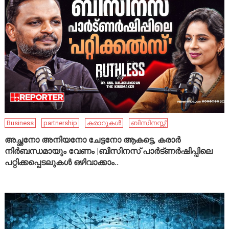
Business
partnership
കരാറുകൾ
ബിസിനസ്സ്
അച്ഛനോ അനിയനോ ചേട്ടനോ ആകട്ടെ, കരാർ
നിർബന്ധമായും വേണം |ബിസിനസ് പാർട്ണർഷിപ്പിലെ
പറ്റിക്കപ്പെടലുകൾ ഒഴിവാക്കാം..