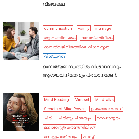
വിജയകഥ
communication
Family
marriage
ആശയവിനിമയം
ദാമ്പത്യജീവിതം
ദാമ്പത്യജീവിതത്തിലെ വിശ്വസ്തത
വിശ്വാസം
ദാമ്പത്യബന്ധത്തിൽ വിശ്വാസവും
ആശയവിനിമയവും പ്രധാനമാണ്.
Mind Reading
Mindset
MindTalks
Secrets of Mind Power
ഉപബോധ മനസ്സ്
ചിരി
ചിരിയും ചിന്തയും
മനഃശാസ്ത്രം
മനഃശാസ്ത്ര കൗൺസിലിംഗ്
മനസ്സും ശരീരവും
മനസ്സ്