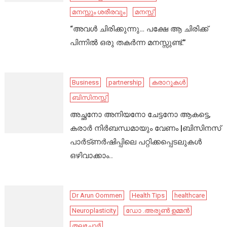
മനസ്സും ശരീരവും
മനസ്സ്
“അവൾ ചിരിക്കുന്നു… പക്ഷേ ആ ചിരിക്ക്
പിന്നിൽ ഒരു തകർന്ന മനസ്സുണ്ട്.”
Business
partnership
കരാറുകൾ
ബിസിനസ്സ്
അച്ഛനോ അനിയനോ ചേട്ടനോ ആകട്ടെ,
കരാർ നിർബന്ധമായും വേണം |ബിസിനസ്
പാർട്ണർഷിപ്പിലെ പറ്റിക്കപ്പെടലുകൾ
ഒഴിവാക്കാം..
Dr Arun Oommen
Health Tips
healthcare
Neuroplasticity
ഡോ .അരുൺ ഉമ്മൻ
തലച്ചോർ