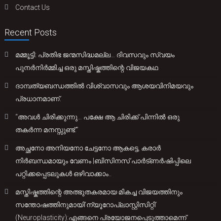
Contact Us
Recent Posts
മമ്മൂട്ടി: പ്രതിഭ ജന്മസിദ്ധമല്ല… ദിവസവും സ്വയം
പുനർനിർമ്മിച്ച ഒരു മസ്തിഷ്കത്തിന്റെ വിജയകഥ
ദാമ്പത്യബന്ധത്തിൽ വിശ്വാസവും ആശയവിനിമയവും
പ്രധാനമാണ്.
“അവൾ ചിരിക്കുന്നു… പക്ഷേ ആ ചിരിക്ക് പിന്നിൽ ഒരു
തകർന്ന മനസ്സുണ്ട്.”
അച്ഛനോ അനിയനോ ചേട്ടനോ ആകട്ടെ, കരാർ
നിർബന്ധമായും വേണം |ബിസിനസ് പാർട്ണർഷിപ്പിലെ
പറ്റിക്കപ്പെടലുകൾ ഒഴിവാക്കാം..
മസ്തിഷ്കത്തിന്റെ അത്ഭുതകരമായ മികച്ച വിജയത്തിനും
സന്തോഷത്തിനുമായി’ന്യൂറോപ്ലാസ്റ്റിസിറ്റി’
(Neuroplasticity):എങ്ങനെ പ്രയോജനപ്പെടുത്താമെന്ന്