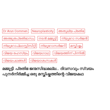
Dr Arun Oommen
Neuroplasticity
അതുല്യ പ്രതിഭ
അത്ഭുതപ്രതിഭാസം
നടൻ മമ്മൂട്ടി
ന്യൂറോ സർജൻ
ന്യൂറോപ്ലാസ്റ്റിസിറ്റി
ന്യൂറോസർജറി
മസ്തിഷ്കം
വിജയ രഹസ്യം
വിജയഗാഥ
വിജയത്തിന് പിന്നിൽ
വിജയപഥങ്ങൾ
വിജയാശംസകൾ
മമ്മൂട്ടി: പ്രതിഭ ജന്മസിദ്ധമല്ല… ദിവസവും സ്വയം
പുനർനിർമ്മിച്ച ഒരു മസ്തിഷ്കത്തിന്റെ വിജയകഥ