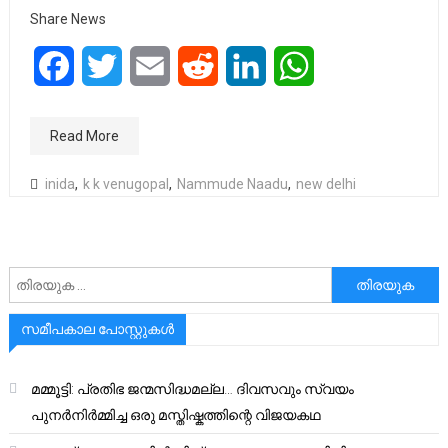
Share News
Facebook
Twitter
Email
Reddit
LinkedIn
WhatsApp
Read More
inida
,
k k venugopal
,
Nammude Naadu
,
new delhi
അനേഷിക്കുക
സമീപകാല പോസ്റ്റുകൾ
മമ്മൂട്ടി: പ്രതിഭ ജന്മസിദ്ധമല്ല… ദിവസവും സ്വയം
പുനർനിർമ്മിച്ച ഒരു മസ്തിഷ്കത്തിന്റെ വിജയകഥ