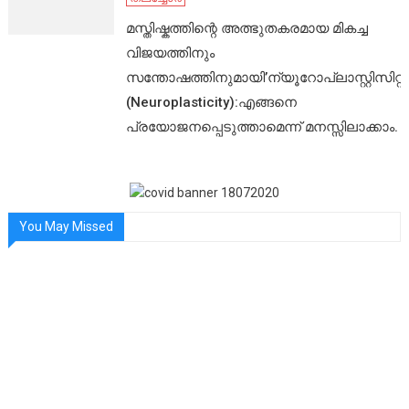
മസ്തിഷ്കത്തിന്റെ അത്ഭുതകരമായ മികച്ച
വിജയത്തിനും
സന്തോഷത്തിനുമായി’ന്യൂറോപ്ലാസ്റ്റിസിറ്റി’
(Neuroplasticity):എങ്ങനെ
പ്രയോജനപ്പെടുത്താമെന്ന് മനസ്സിലാക്കാം.
You May Missed