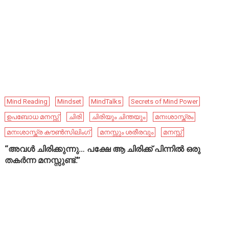
Mind Reading
Mindset
MindTalks
Secrets of Mind Power
ഉപബോധ മനസ്സ്
ചിരി
ചിരിയും ചിന്തയും
മനഃശാസ്ത്രം
മനഃശാസ്ത്ര കൗൺസിലിംഗ്
മനസ്സും ശരീരവും
മനസ്സ്
“അവൾ ചിരിക്കുന്നു… പക്ഷേ ആ ചിരിക്ക് പിന്നിൽ ഒരു
തകർന്ന മനസ്സുണ്ട്.”