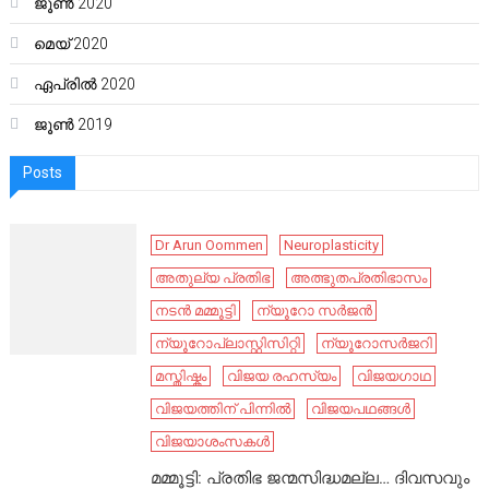
ജൂൺ 2020
മെയ്‌ 2020
ഏപ്രിൽ 2020
ജൂൺ 2019
Posts
Dr Arun Oommen
Neuroplasticity
അതുല്യ പ്രതിഭ
അത്ഭുതപ്രതിഭാസം
നടൻ മമ്മൂട്ടി
ന്യൂറോ സർജൻ
ന്യൂറോപ്ലാസ്റ്റിസിറ്റി
ന്യൂറോസർജറി
മസ്തിഷ്കം
വിജയ രഹസ്യം
വിജയഗാഥ
വിജയത്തിന് പിന്നിൽ
വിജയപഥങ്ങൾ
വിജയാശംസകൾ
മമ്മൂട്ടി: പ്രതിഭ ജന്മസിദ്ധമല്ല… ദിവസവും