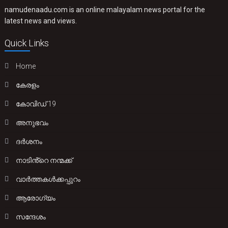
namudenaadu.com is an online malayalam news portal for the
latest news and views.
Quick Links
Home
കേരളം
കോവിഡ് 19
അനുഭവം
ദർശനം
നാടിൻ്റെ നന്മക്ക്
വാർത്തകൾക്കപ്പുറം
ആരോഗ്യം
സന്ദേശം