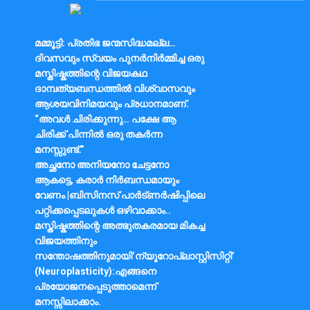
Skip
to
Nammude Naadu
content
മമ്മൂട്ടി: പ്രതിഭ ജന്മസിദ്ധമല്ല…
ദിവസവും സ്വയം പുനർനിർമ്മിച്ച ഒരു
മസ്തിഷ്കത്തിന്റെ വിജയകഥ
ദാമ്പത്യബന്ധത്തിൽ വിശ്വാസവും
ആശയവിനിമയവും പ്രധാനമാണ്.
“അവൾ ചിരിക്കുന്നു… പക്ഷേ ആ
ചിരിക്ക് പിന്നിൽ ഒരു തകർന്ന
മനസ്സുണ്ട്.”
അച്ഛനോ അനിയനോ ചേട്ടനോ
ആകട്ടെ, കരാർ നിർബന്ധമായും
വേണം |ബിസിനസ് പാർട്ണർഷിപ്പിലെ
പറ്റിക്കപ്പെടലുകൾ ഒഴിവാക്കാം..
മസ്തിഷ്കത്തിന്റെ അത്ഭുതകരമായ മികച്ച
വിജയത്തിനും
സന്തോഷത്തിനുമായി’ന്യൂറോപ്ലാസ്റ്റിസിറ്റി’
(Neuroplasticity):എങ്ങനെ
പ്രയോജനപ്പെടുത്താമെന്ന്
മനസ്സിലാക്കാം.