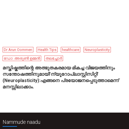
Dr Arun Oommen
Health Tips
healthcare
Neuroplasticity
ഡോ .അരുൺ ഉമ്മൻ
തലച്ചോർ
മസ്തിഷ്കത്തിന്റെ അത്ഭുതകരമായ മികച്ച വിജയത്തിനും
സന്തോഷത്തിനുമായി’ന്യൂറോപ്ലാസ്റ്റിസിറ്റി’
(Neuroplasticity):എങ്ങനെ പ്രയോജനപ്പെടുത്താമെന്ന്
മനസ്സിലാക്കാം.
Nammude naadu