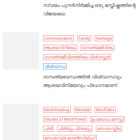
സ്വയം പുനർനിർമ്മിച്ച ഒരു മസ്തിഷ്കത്തിന്റെ
വിജയകഥ
communication
Family
marriage
ആശയവിനിമയം
ദാമ്പത്യജീവിതം
ദാമ്പത്യജീവിതത്തിലെ വിശ്വസ്തത
വിശ്വാസം
ദാമ്പത്യബന്ധത്തിൽ വിശ്വാസവും
ആശയവിനിമയവും പ്രധാനമാണ്.
Mind Reading
Mindset
MindTalks
Secrets of Mind Power
ഉപബോധ മനസ്സ്
ചിരി
ചിരിയും ചിന്തയും
മനഃശാസ്ത്രം
മനഃശാസ്ത്ര കൗൺസിലിംഗ്