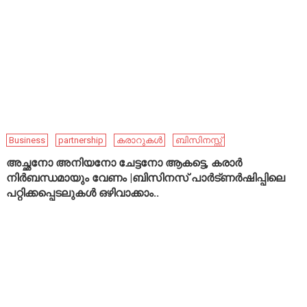
Business
partnership
കരാറുകൾ
ബിസിനസ്സ്
അച്ഛനോ അനിയനോ ചേട്ടനോ ആകട്ടെ, കരാർ
നിർബന്ധമായും വേണം |ബിസിനസ് പാർട്ണർഷിപ്പിലെ
പറ്റിക്കപ്പെടലുകൾ ഒഴിവാക്കാം..