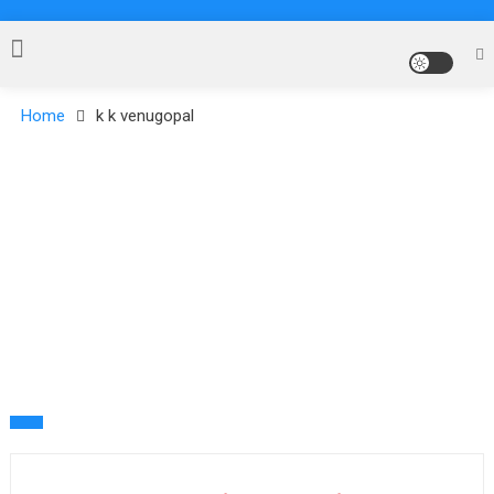
Home
k k venugopal