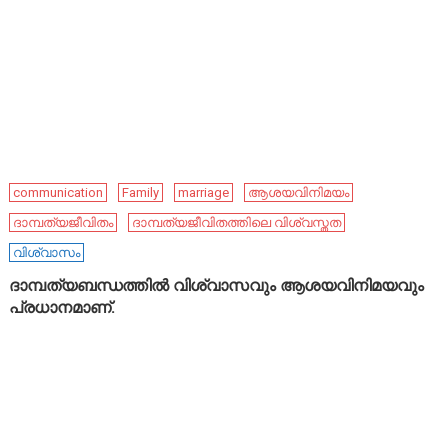
communication
Family
marriage
ആശയവിനിമയം
ദാമ്പത്യജീവിതം
ദാമ്പത്യജീവിതത്തിലെ വിശ്വസ്തത
വിശ്വാസം
ദാമ്പത്യബന്ധത്തിൽ വിശ്വാസവും ആശയവിനിമയവും
പ്രധാനമാണ്.