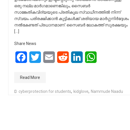
ഒരു നല്ല മാർഗമാണെങ്കിലും, സൈബർ
സാങ്കേതികവിദ്യയുടെ പ്രതികൂല സ്വാധീനത്തിൽ നിന്ന്
സ്വയം പരിരക്ഷിക്കാൻ കുട്ടികൾക്ക് ശരിയായ മാർഗ്ഗനിർദ്ദേശം
നൽകേണ്ടത് പ്രധാനമാണ്. സൈബര്‍ ലോകത്ത് സുരക്ഷയും
[…]
Share News
Facebook
Twitter
Email
Reddit
LinkedIn
WhatsApp
Read More
cyberprotection for students
,
kidglove
,
Nammude Naadu