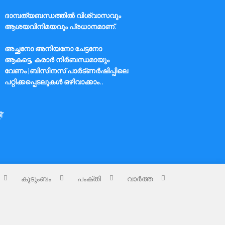
ദാമ്പത്യബന്ധത്തിൽ വിശ്വാസവും
ആശയവിനിമയവും പ്രധാനമാണ്.
അച്ഛനോ അനിയനോ ചേട്ടനോ
ആകട്ടെ, കരാർ നിർബന്ധമായും
വേണം |ബിസിനസ് പാർട്ണർഷിപ്പിലെ
പറ്റിക്കപ്പെടലുകൾ ഒഴിവാക്കാം..
ി’
കുടുംബം
പംക്തി
വാർത്ത