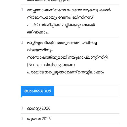
അച്ഛനോ അനിയനോ ചേട്ടനോ ആകട്ടെ, കരാർ
നിർബന്ധമായും വേണം |ബിസിനസ്
പാർട്ണർഷിപ്പിലെ പറ്റിക്കപ്പെടലുകൾ
ഒഴിവാക്കാം..
മസ്തിഷ്കത്തിന്റെ അത്ഭുതകരമായ മികച്ച
വിജയത്തിനും
സന്തോഷത്തിനുമായി’ന്യൂറോപ്ലാസ്റ്റിസിറ്റി’
(Neuroplasticity):എങ്ങനെ
പ്രയോജനപ്പെടുത്താമെന്ന് മനസ്സിലാക്കാം.
ശേഖരങ്ങൾ
ഓഗസ്റ്റ്‌ 2026
ജൂലൈ 2026