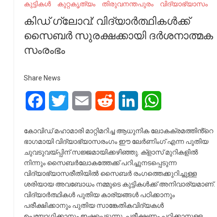
കുട്ടികൾ
കുറ്റകൃത്യം
തിരുവനന്തപുരം
വിദ്യാഭ്യാസം
കിഡ് ഗ്ലോവ്: വിദ്യാർത്ഥികൾക്ക്
സൈബർ സുരക്ഷക്കായി ദർശനാത്മക
സംരംഭം
Share News
Facebook
Twitter
Email
Reddit
LinkedIn
WhatsApp
കോവിഡ് മഹാമാരി മാറ്റിമറിച്ച ആധുനിക ലോകക്രമത്തിൻ്റെ
ഭാഗമായി വിദ്യാഭ്യാസരംഗം ഈ ലേർണിംഗ് എന്ന പുതിയ
ചുവടുവയ്പ്പിന് സജ്ജമായിക്കഴിഞ്ഞു. ക്‌ളാസ് മുറികളിൽ
നിന്നും സൈബർലോകത്തേക്ക് പറിച്ചുനടപ്പെടുന്ന
വിദ്യാഭ്യാസരീതിയിൽ സൈബർ രംഗത്തെക്കുറിച്ചുള്ള
ശരിയായ അവബോധം നമ്മുടെ കുട്ടികൾക്ക് അനിവാര്യമാണ്.
വിദ്യാർത്ഥികൾ പുതിയ കാര്യങ്ങൾ പഠിക്കാനും
പരീക്ഷിക്കാനും പുതിയ സാങ്കേതികവിദ്യകൾ
ഉപയോഗിക്കാനും ഇഷ്ടപ്പെടുന്നു. പരീക്ഷണം പഠിക്കാനുള്ള