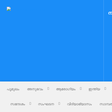
Skip
to
Nammude Naadu
ന
നമ്മുടെ നാട്
content
പൂമുഖം
അനുഭവം
ആരോഗ്യം
ഇന്ത്യ
സന്ദേശം
സംഘടന
വിദ്യാഭ്യാസം
സാമ്പത