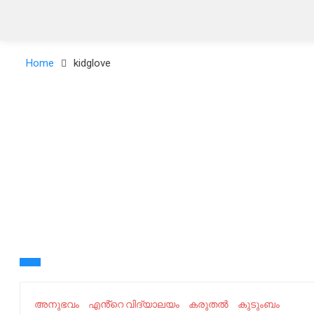
Home
kidglove
അനുഭവം
എൻ്റെ വിദ്യാലയം
കരുതൽ
കുടുംബം