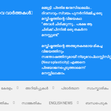
മമ്മൂട്ടി: പ്രതിഭ ജന്മസിദ്ധമല്ല…
വ വാർത്തകൾ
ദിവസവും സ്വയം പുനർനിർമ്മിച്ച ഒരു
മസ്തിഷ്കത്തിന്റെ വിജയകഥ
“അവൾ ചിരിക്കുന്നു… പക്ഷേ ആ
ചിരിക്ക് പിന്നിൽ ഒരു തകർന്ന
മനസ്സുണ്ട്.”
മസ്തിഷ്കത്തിന്റെ അത്ഭുതകരമായ മികച്ച
വിജയത്തിനും
സന്തോഷത്തിനുമായി’ന്യൂറോപ്ലാസ്റ്റിസിറ്റ
(Neuroplasticity):എങ്ങനെ
പ്രയോജനപ്പെടുത്താമെന്ന്
മനസ്സിലാക്കാം.
കേരളം
അറിയിപ്പുകൾ
പ്രാർത്ഥന
സാംസ്കാരികം
്തികം
സാങ്കേതികം
ENGLISH NEWS
ബന്ധപെടുക