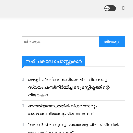
അനേഷിക്കുക
സമീപകാല പോസ്റ്റുകൾ
മമ്മൂട്ടി: പ്രതിഭ ജന്മസിദ്ധമല്ല… ദിവസവും
സ്വയം പുനർനിർമ്മിച്ച ഒരു മസ്തിഷ്കത്തിന്റെ
വിജയകഥ
ദാമ്പത്യബന്ധത്തിൽ വിശ്വാസവും
ആശയവിനിമയവും പ്രധാനമാണ്.
“അവൾ ചിരിക്കുന്നു… പക്ഷേ ആ ചിരിക്ക് പിന്നിൽ
ഒരു തകർന്ന മനസ്സുണ്ട്.”