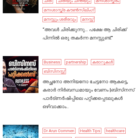
ചിരി
ചിരിയും ചിന്തയും
മനഃശാസ്ത്രം
മനഃശാസ്ത്ര കൗൺസിലിംഗ്
മനസ്സും ശരീരവും
മനസ്സ്
“അവൾ ചിരിക്കുന്നു… പക്ഷേ ആ ചിരിക്ക്
പിന്നിൽ ഒരു തകർന്ന മനസ്സുണ്ട്.”
Business
partnership
കരാറുകൾ
ബിസിനസ്സ്
അച്ഛനോ അനിയനോ ചേട്ടനോ ആകട്ടെ,
കരാർ നിർബന്ധമായും വേണം |ബിസിനസ്
പാർട്ണർഷിപ്പിലെ പറ്റിക്കപ്പെടലുകൾ
ഒഴിവാക്കാം..
Dr Arun Oommen
Health Tips
healthcare