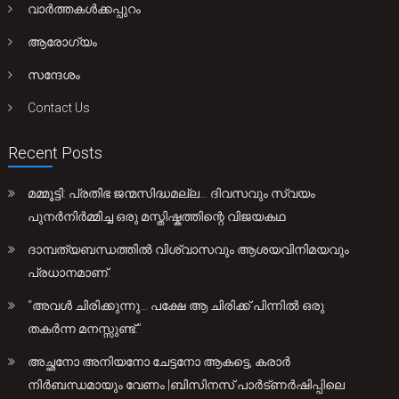
വാർത്തകൾക്കപ്പുറം
ആരോഗ്യം
സന്ദേശം
Contact Us
Recent Posts
മമ്മൂട്ടി: പ്രതിഭ ജന്മസിദ്ധമല്ല… ദിവസവും സ്വയം
പുനർനിർമ്മിച്ച ഒരു മസ്തിഷ്കത്തിന്റെ വിജയകഥ
ദാമ്പത്യബന്ധത്തിൽ വിശ്വാസവും ആശയവിനിമയവും
പ്രധാനമാണ്.
“അവൾ ചിരിക്കുന്നു… പക്ഷേ ആ ചിരിക്ക് പിന്നിൽ ഒരു
തകർന്ന മനസ്സുണ്ട്.”
അച്ഛനോ അനിയനോ ചേട്ടനോ ആകട്ടെ, കരാർ
നിർബന്ധമായും വേണം |ബിസിനസ് പാർട്ണർഷിപ്പിലെ