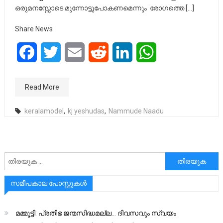
ഒരുമനസ്സോടെ മുന്നോട്ടുപോകണമെന്നും രോഗത്തെ […]
Share News
Facebook
Twitter
Email
Reddit
LinkedIn
WhatsApp
Read More
keralamodel
,
kj yeshudas
,
Nammude Naadu
അനേഷിക്കുക
സമീപകാല പോസ്റ്റുകൾ
മമ്മൂട്ടി: പ്രതിഭ ജന്മസിദ്ധമല്ല… ദിവസവും സ്വയം