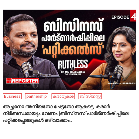
Business
partnership
കരാറുകൾ
ബിസിനസ്സ്
അച്ഛനോ അനിയനോ ചേട്ടനോ ആകട്ടെ, കരാർ
നിർബന്ധമായും വേണം |ബിസിനസ് പാർട്ണർഷിപ്പിലെ
പറ്റിക്കപ്പെടലുകൾ ഒഴിവാക്കാം..