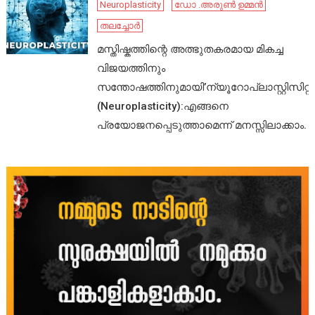
Neuroplasticity
ഡോ .അരുൺ ഉമ്മൻ
തലച്ചോർ
മസ്തിഷ്കത്തിന്റെ അത്ഭുതകരമായ മികച്ച
വിജയത്തിനും
സന്തോഷത്തിനുമായി’ന്യൂറോപ്ലാസ്റ്റിസിറ്റി’
(Neuroplasticity):എങ്ങനെ
പ്രയോജനപ്പെടുത്താമെന്ന് മനസ്സിലാക്കാം.