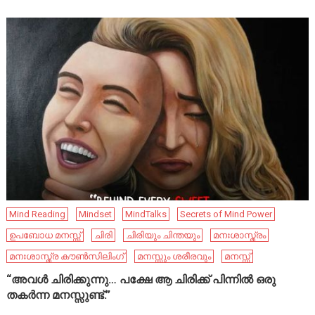
Mind Reading
Mindset
MindTalks
Secrets of Mind Power
ഉപബോധ മനസ്സ്
ചിരി
ചിരിയും ചിന്തയും
മനഃശാസ്ത്രം
മനഃശാസ്ത്ര കൗൺസിലിംഗ്
മനസ്സും ശരീരവും
മനസ്സ്
“അവൾ ചിരിക്കുന്നു… പക്ഷേ ആ ചിരിക്ക് പിന്നിൽ ഒരു
തകർന്ന മനസ്സുണ്ട്.”