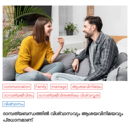
communication
Family
marriage
ആശയവിനിമയം
ദാമ്പത്യജീവിതം
ദാമ്പത്യജീവിതത്തിലെ വിശ്വസ്തത
വിശ്വാസം
ദാമ്പത്യബന്ധത്തിൽ വിശ്വാസവും ആശയവിനിമയവും
പ്രധാനമാണ്.