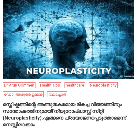
Dr Arun Oommen
Health Tips
healthcare
Neuroplasticity
ഡോ .അരുൺ ഉമ്മൻ
തലച്ചോർ
മസ്തിഷ്കത്തിന്റെ അത്ഭുതകരമായ മികച്ച വിജയത്തിനും
സന്തോഷത്തിനുമായി’ന്യൂറോപ്ലാസ്റ്റിസിറ്റി’
(Neuroplasticity):എങ്ങനെ പ്രയോജനപ്പെടുത്താമെന്ന്
മനസ്സിലാക്കാം.