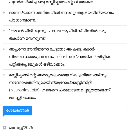
പുനർനിർമ്മിച്ച ഒരു മസ്തിഷ്കത്തിന്റെ വിജയകഥ
ദാമ്പത്യബന്ധത്തിൽ വിശ്വാസവും ആശയവിനിമയവും
പ്രധാനമാണ്.
“അവൾ ചിരിക്കുന്നു… പക്ഷേ ആ ചിരിക്ക് പിന്നിൽ ഒരു
തകർന്ന മനസ്സുണ്ട്.”
അച്ഛനോ അനിയനോ ചേട്ടനോ ആകട്ടെ, കരാർ
നിർബന്ധമായും വേണം |ബിസിനസ് പാർട്ണർഷിപ്പിലെ
പറ്റിക്കപ്പെടലുകൾ ഒഴിവാക്കാം..
മസ്തിഷ്കത്തിന്റെ അത്ഭുതകരമായ മികച്ച വിജയത്തിനും
സന്തോഷത്തിനുമായി’ന്യൂറോപ്ലാസ്റ്റിസിറ്റി’
(Neuroplasticity):എങ്ങനെ പ്രയോജനപ്പെടുത്താമെന്ന്
മനസ്സിലാക്കാം.
ശേഖരങ്ങൾ
ഓഗസ്റ്റ്‌ 2026