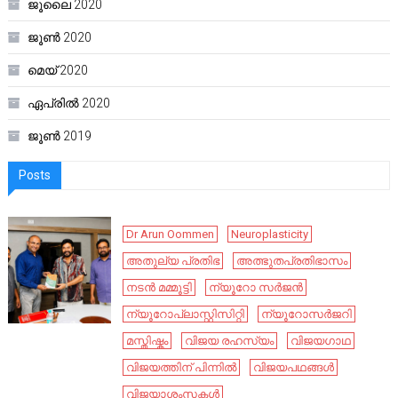
ജൂലൈ 2020
ജൂൺ 2020
മെയ്‌ 2020
ഏപ്രിൽ 2020
ജൂൺ 2019
Posts
Dr Arun Oommen
Neuroplasticity
അതുല്യ പ്രതിഭ
അത്ഭുതപ്രതിഭാസം
നടൻ മമ്മൂട്ടി
ന്യൂറോ സർജൻ
ന്യൂറോപ്ലാസ്റ്റിസിറ്റി
ന്യൂറോസർജറി
മസ്തിഷ്കം
വിജയ രഹസ്യം
വിജയഗാഥ
വിജയത്തിന് പിന്നിൽ
വിജയപഥങ്ങൾ
വിജയാശംസകൾ