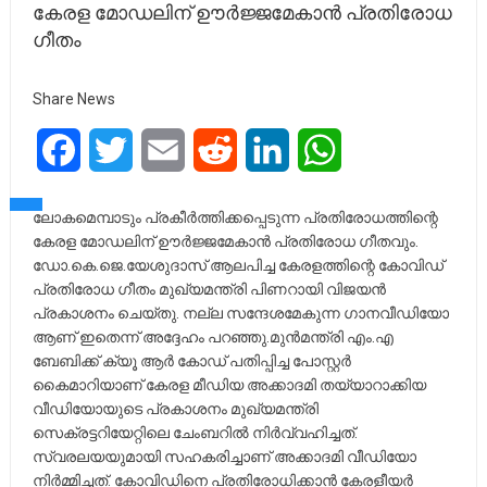
കേരള മോഡലിന് ഊർജ്ജമേകാൻ പ്രതിരോധ
ഗീതം
Share News
Facebook
Twitter
Email
Reddit
LinkedIn
WhatsApp
ലോകമെമ്പാടും പ്രകീർത്തിക്കപ്പെടുന്ന പ്രതിരോധത്തിന്റെ
കേരള മോഡലിന് ഊർജ്ജമേകാൻ പ്രതിരോധ ഗീതവും.
ഡോ.കെ.ജെ.യേശുദാസ് ആലപിച്ച കേരളത്തിന്റെ കോവിഡ്
പ്രതിരോധ ഗീതം മുഖ്യമന്ത്രി പിണറായി വിജയൻ
പ്രകാശനം ചെയ്തു. നല്ല സന്ദേശമേകുന്ന ഗാനവീഡിയോ
ആണ് ഇതെന്ന് അദ്ദേഹം പറഞ്ഞു.മുൻമന്ത്രി എം.എ
ബേബിക്ക് ക്യൂ ആർ കോഡ് പതിപ്പിച്ച പോസ്റ്റർ
കൈമാറിയാണ് കേരള മീഡിയ അക്കാദമി തയ്യാറാക്കിയ
വീഡിയോയുടെ പ്രകാശനം മുഖ്യമന്ത്രി
സെക്രട്ടറിയേറ്റിലെ ചേംബറിൽ നിർവ്വഹിച്ചത്.
സ്വരലയയുമായി സഹകരിച്ചാണ് അക്കാദമി വീഡിയോ
നിർമ്മിച്ചത്. കോവിഡിനെ പ്രതിരോധിക്കാൻ കേരളീയർ