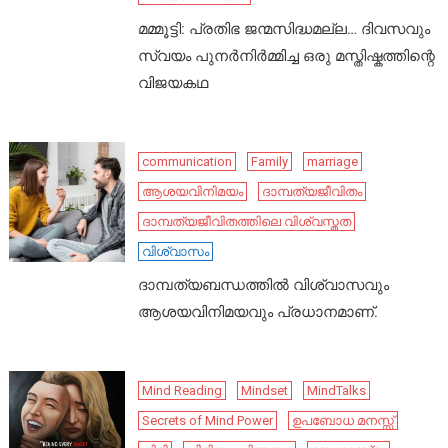
മമ്മൂട്ടി: പ്രതിഭ ജന്മസിദ്ധമല്ല… ദിവസവും
സ്വയം പുനർനിർമ്മിച്ച ഒരു മസ്തിഷ്കത്തിന്റെ
വിജയകഥ
communication
Family
marriage
ആശയവിനിമയം
ദാമ്പത്യജീവിതം
ദാമ്പത്യജീവിതത്തിലെ വിശ്വസ്തത
വിശ്വാസം
ദാമ്പത്യബന്ധത്തിൽ വിശ്വാസവും
ആശയവിനിമയവും പ്രധാനമാണ്.
Mind Reading
Mindset
MindTalks
Secrets of Mind Power
ഉപബോധ മനസ്സ്