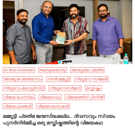
Dr Arun Oommen
Neuroplasticity
അതുല്യ പ്രതിഭ
അത്ഭുതപ്രതിഭാസം
നടൻ മമ്മൂട്ടി
ന്യൂറോ സർജൻ
ന്യൂറോപ്ലാസ്റ്റിസിറ്റി
ന്യൂറോസർജറി
മസ്തിഷ്കം
വിജയ രഹസ്യം
വിജയഗാഥ
വിജയത്തിന് പിന്നിൽ
വിജയപഥങ്ങൾ
വിജയാശംസകൾ
മമ്മൂട്ടി: പ്രതിഭ ജന്മസിദ്ധമല്ല… ദിവസവും സ്വയം
പുനർനിർമ്മിച്ച ഒരു മസ്തിഷ്കത്തിന്റെ വിജയകഥ