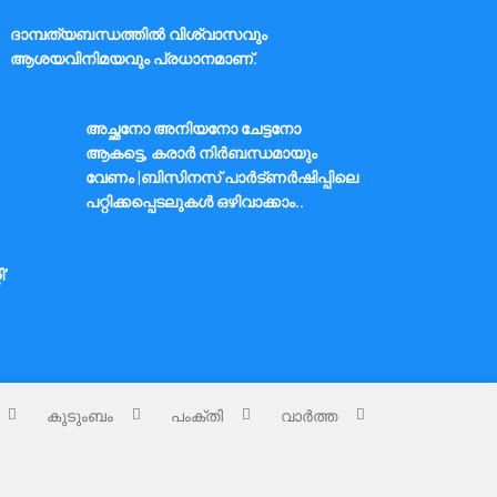
ദാമ്പത്യബന്ധത്തിൽ വിശ്വാസവും
ആശയവിനിമയവും പ്രധാനമാണ്.
അച്ഛനോ അനിയനോ ചേട്ടനോ
ആകട്ടെ, കരാർ നിർബന്ധമായും
വേണം |ബിസിനസ് പാർട്ണർഷിപ്പിലെ
പറ്റിക്കപ്പെടലുകൾ ഒഴിവാക്കാം..
ി’
കുടുംബം
പംക്തി
വാർത്ത