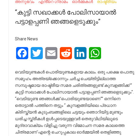
അനുഭവം
എൻ്റെ ഗ്രാമം
ഓർമ്മകൾ
രാഷ്ട്രീയം
“കുട്ടി സഖാക്കൾ പോലിസായാൽ
പട്ടാളപ്പണി ഞങ്ങളെടുക്കും”
Share News
Facebook
Twitter
Email
Reddit
LinkedIn
WhatsApp
വെടിയുണ്ടകൾ പൊരിയുണ്ടകളായ കാലം. ഒരു പക്ഷെ പൊതു
സമൂഹം അത്രയ്ക്കൊന്നും ചർച്ച ചെയ്തിട്ടില്ലാത്ത
സമ്പുഷ്ടമായ രാഷ്ട്രീയ സമര ചരിത്രങ്ങളുണ്ട് കുമ്പളങ്ങിക്ക് ”
കുട്ടി സഖാക്കൾ പോലിസായാൽ പട്ടാളപ്പണി ഞങ്ങളെടുക്കും”.
“വെടിയുണ്ട ഞങ്ങൾക്ക് പൊരിയുണ്ടയാണെ”” ഒന്നിനെ
തൊട്ടാൽ പത്തിനെ തട്ടും “ കുമ്പളങ്ങിയിലെ പ്രധാന
ക്രിസ്ത്യൻ കുടുംബങ്ങളിലെ ചട്ടയും ഞൊറിയിട്ട മുണ്ടും
ധരിച്ച സ്ത്രീകൾ ഉൾപ്പടെയുള്ളവർ തെരുവിഥിയിലൂടെ
മുദ്രാവാക്യം വിളിച്ചു വരുന്ന വിമോചന സമര കാലത്തെ
ചിത്രമാണ് എന്റെ ചെറുപ്പകാല ഓർമ്മയിൽ തെളിഞ്ഞു