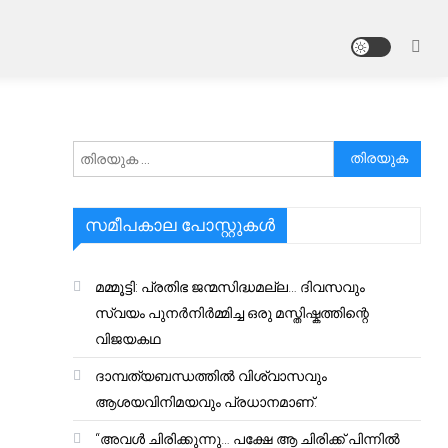
അനേഷിക്കുക
സമീപകാല പോസ്റ്റുകൾ
മമ്മൂട്ടി: പ്രതിഭ ജന്മസിദ്ധമല്ല… ദിവസവും
സ്വയം പുനർനിർമ്മിച്ച ഒരു മസ്തിഷ്കത്തിന്റെ
വിജയകഥ
ദാമ്പത്യബന്ധത്തിൽ വിശ്വാസവും
ആശയവിനിമയവും പ്രധാനമാണ്.
“അവൾ ചിരിക്കുന്നു… പക്ഷേ ആ ചിരിക്ക് പിന്നിൽ