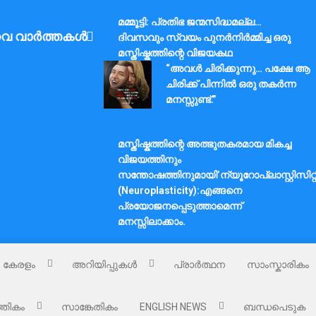
മമ്മൂട്ടി: പ്രതിഭ ജന്മസിദ്ധമല്ല…
വ വാർത്തകൾ
ദിവസവും സ്വയം പുനർനിർമ്മിച്ച ഒരു
മസ്തിഷ്കത്തിന്റെ വിജയകഥ
“അവൾ ചിരിക്കുന്നു… പക്ഷേ ആ
ചിരിക്ക് പിന്നിൽ ഒരു തകർന്ന
മനസ്സുണ്ട്.”
മസ്തിഷ്കത്തിന്റെ അത്ഭുതകരമായ മികച്ച
വിജയത്തിനും
സന്തോഷത്തിനുമായി’ന്യൂറോപ്ലാസ്റ്റിസിറ്റ
(Neuroplasticity):എങ്ങനെ
പ്രയോജനപ്പെടുത്താമെന്ന്
മനസ്സിലാക്കാം.
കേരളം
അറിയിപ്പുകൾ
പ്രാർത്ഥന
സാംസ്കാരികം
്തികം
സാങ്കേതികം
ENGLISH NEWS
ബന്ധപെടുക