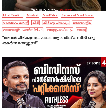
Mind Reading
Mindset
MindTalks
Secrets of Mind Power
ഉപബോധ മനസ്സ്
ചിരി
ചിരിയും ചിന്തയും
മനഃശാസ്ത്രം
മനഃശാസ്ത്ര കൗൺസിലിംഗ്
മനസ്സും ശരീരവും
മനസ്സ്
“അവൾ ചിരിക്കുന്നു… പക്ഷേ ആ ചിരിക്ക് പിന്നിൽ ഒരു
തകർന്ന മനസ്സുണ്ട്.”