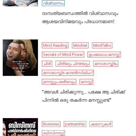
വിശ്വാസം
ദാമ്പത്യബന്ധത്തിൽ വിശ്വാസവും
ആശയവിനിമയവും പ്രധാനമാണ്.
Mind Reading
Mindset
MindTalks
Secrets of Mind Power
ഉപബോധ മനസ്സ്
ചിരി
ചിരിയും ചിന്തയും
മനഃശാസ്ത്രം
മനഃശാസ്ത്ര കൗൺസിലിംഗ്
മനസ്സും ശരീരവും
മനസ്സ്
“അവൾ ചിരിക്കുന്നു… പക്ഷേ ആ ചിരിക്ക്
പിന്നിൽ ഒരു തകർന്ന മനസ്സുണ്ട്.”
Business
partnership
കരാറുകൾ
ബിസിനസ്സ്