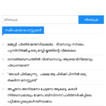
അനേഷിക്കുക
സമീപകാല പോസ്റ്റുകൾ
മമ്മൂട്ടി: പ്രതിഭ ജന്മസിദ്ധമല്ല… ദിവസവും സ്വയം
പുനർനിർമ്മിച്ച ഒരു മസ്തിഷ്കത്തിന്റെ വിജയകഥ
ദാമ്പത്യബന്ധത്തിൽ വിശ്വാസവും ആശയവിനിമയവും
പ്രധാനമാണ്.
“അവൾ ചിരിക്കുന്നു… പക്ഷേ ആ ചിരിക്ക് പിന്നിൽ ഒരു
തകർന്ന മനസ്സുണ്ട്.”
അച്ഛനോ അനിയനോ ചേട്ടനോ ആകട്ടെ, കരാർ
നിർബന്ധമായും വേണം |ബിസിനസ് പാർട്ണർഷിപ്പിലെ
പറ്റിക്കപ്പെടലുകൾ ഒഴിവാക്കാം..