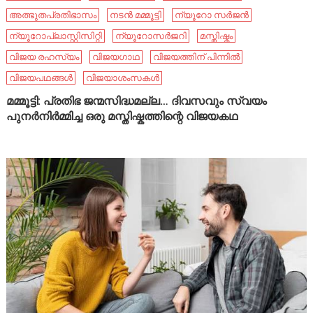
അത്ഭുതപ്രതിഭാസം
നടൻ മമ്മൂട്ടി
ന്യൂറോ സർജൻ
ന്യൂറോപ്ലാസ്റ്റിസിറ്റി
ന്യൂറോസർജറി
മസ്തിഷ്കം
വിജയ രഹസ്യം
വിജയഗാഥ
വിജയത്തിന് പിന്നിൽ
വിജയപഥങ്ങൾ
വിജയാശംസകൾ
മമ്മൂട്ടി: പ്രതിഭ ജന്മസിദ്ധമല്ല… ദിവസവും സ്വയം
പുനർനിർമ്മിച്ച ഒരു മസ്തിഷ്കത്തിന്റെ വിജയകഥ