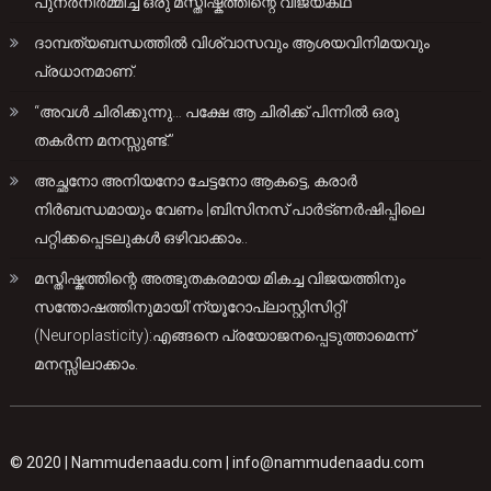
പുനർനിർമ്മിച്ച ഒരു മസ്തിഷ്കത്തിന്റെ വിജയകഥ
ദാമ്പത്യബന്ധത്തിൽ വിശ്വാസവും ആശയവിനിമയവും
പ്രധാനമാണ്.
“അവൾ ചിരിക്കുന്നു… പക്ഷേ ആ ചിരിക്ക് പിന്നിൽ ഒരു
തകർന്ന മനസ്സുണ്ട്.”
അച്ഛനോ അനിയനോ ചേട്ടനോ ആകട്ടെ, കരാർ
നിർബന്ധമായും വേണം |ബിസിനസ് പാർട്ണർഷിപ്പിലെ
പറ്റിക്കപ്പെടലുകൾ ഒഴിവാക്കാം..
മസ്തിഷ്കത്തിന്റെ അത്ഭുതകരമായ മികച്ച വിജയത്തിനും
സന്തോഷത്തിനുമായി’ന്യൂറോപ്ലാസ്റ്റിസിറ്റി’
(Neuroplasticity):എങ്ങനെ പ്രയോജനപ്പെടുത്താമെന്ന്
മനസ്സിലാക്കാം.
© 2020 |
Nammudenaadu.com
|
info@nammudenaadu.com