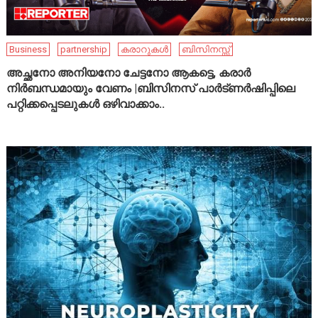
Business
partnership
കരാറുകൾ
ബിസിനസ്സ്
അച്ഛനോ അനിയനോ ചേട്ടനോ ആകട്ടെ, കരാർ
നിർബന്ധമായും വേണം |ബിസിനസ് പാർട്ണർഷിപ്പിലെ
പറ്റിക്കപ്പെടലുകൾ ഒഴിവാക്കാം..