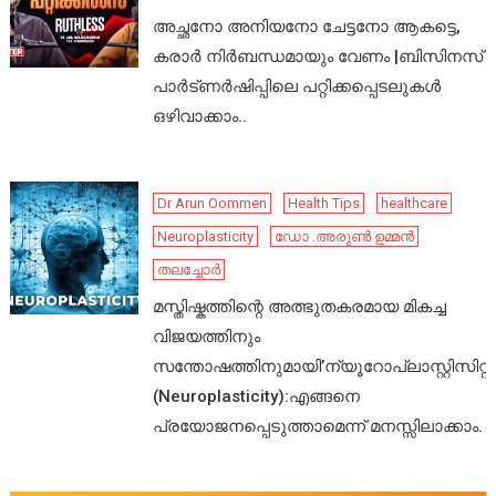
അച്ഛനോ അനിയനോ ചേട്ടനോ ആകട്ടെ,
കരാർ നിർബന്ധമായും വേണം |ബിസിനസ്
പാർട്ണർഷിപ്പിലെ പറ്റിക്കപ്പെടലുകൾ
ഒഴിവാക്കാം..
Dr Arun Oommen
Health Tips
healthcare
Neuroplasticity
ഡോ .അരുൺ ഉമ്മൻ
തലച്ചോർ
മസ്തിഷ്കത്തിന്റെ അത്ഭുതകരമായ മികച്ച
വിജയത്തിനും
സന്തോഷത്തിനുമായി’ന്യൂറോപ്ലാസ്റ്റിസിറ്റി’
(Neuroplasticity):എങ്ങനെ
പ്രയോജനപ്പെടുത്താമെന്ന് മനസ്സിലാക്കാം.