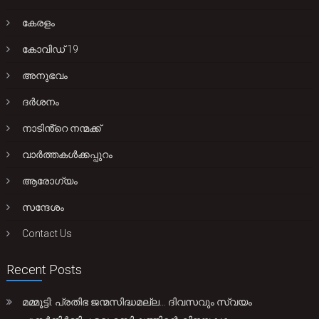
കേരളം
കോവിഡ് 19
അനുഭവം
ദർശനം
നാടിൻ്റെ നന്മക്ക്
വാർത്തകൾക്കപ്പുറം
ആരോഗ്യം
സന്ദേശം
Contact Us
Recent Posts
മമ്മൂട്ടി: പ്രതിഭ ജന്മസിദ്ധമല്ല… ദിവസവും സ്വയം