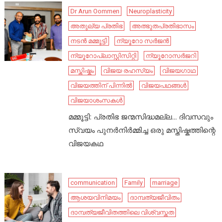
Dr Arun Oommen
Neuroplasticity
അതുല്യ പ്രതിഭ
അത്ഭുതപ്രതിഭാസം
നടൻ മമ്മൂട്ടി
ന്യൂറോ സർജൻ
ന്യൂറോപ്ലാസ്റ്റിസിറ്റി
ന്യൂറോസർജറി
മസ്തിഷ്കം
വിജയ രഹസ്യം
വിജയഗാഥ
വിജയത്തിന് പിന്നിൽ
വിജയപഥങ്ങൾ
വിജയാശംസകൾ
മമ്മൂട്ടി: പ്രതിഭ ജന്മസിദ്ധമല്ല… ദിവസവും
സ്വയം പുനർനിർമ്മിച്ച ഒരു മസ്തിഷ്കത്തിന്റെ
വിജയകഥ
communication
Family
marriage
ആശയവിനിമയം
ദാമ്പത്യജീവിതം
ദാമ്പത്യജീവിതത്തിലെ വിശ്വസ്തത