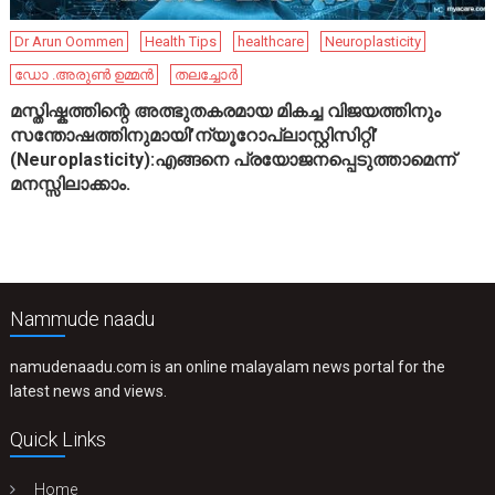
Dr Arun Oommen
Health Tips
healthcare
Neuroplasticity
ഡോ .അരുൺ ഉമ്മൻ
തലച്ചോർ
മസ്തിഷ്കത്തിന്റെ അത്ഭുതകരമായ മികച്ച വിജയത്തിനും
സന്തോഷത്തിനുമായി’ന്യൂറോപ്ലാസ്റ്റിസിറ്റി’
(Neuroplasticity):എങ്ങനെ പ്രയോജനപ്പെടുത്താമെന്ന്
മനസ്സിലാക്കാം.
Nammude naadu
namudenaadu.com is an online malayalam news portal for the
latest news and views.
Quick Links
Home