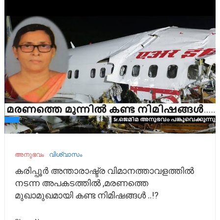
അനുഭവം
വിശ്വാസം
കരിപ്പൂർ അന്താരാഷ്ട്ര വിമാനത്താവളത്തിൽ
നടന്ന അപകടത്തിൽ ,മരണത്തെ
മുഖാമുഖമായി കണ്ട നിമിഷങ്ങൾ ..!?