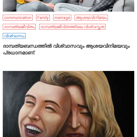
communication
Family
marriage
ആശയവിനിമയം
ദാമ്പത്യജീവിതം
ദാമ്പത്യജീവിതത്തിലെ വിശ്വസ്തത
വിശ്വാസം
ദാമ്പത്യബന്ധത്തിൽ വിശ്വാസവും ആശയവിനിമയവും
പ്രധാനമാണ്.