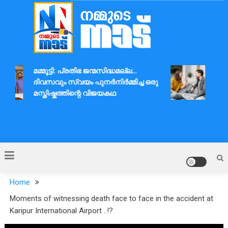
Skip
to
content
Nammude Naadu
മമ്മൂട്ടി: പ്രതിഭ ജന്മസിദ്ധമല്ല…
ദാമ്
ദിവസവും സ്വയം പുനർനിർമ്മിച്ച ഒരു
ആശയവ
മസ്തിഷ്കത്തിന്റെ വിജയകഥ
Home
Moments of witnessing death face to face in the accident at
Karipur International Airport ..!?