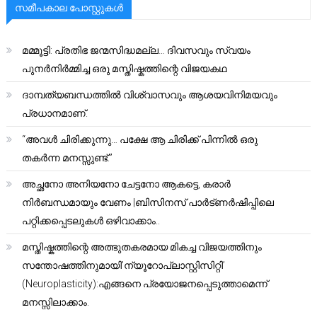
സമീപകാല പോസ്റ്റുകൾ
മമ്മൂട്ടി: പ്രതിഭ ജന്മസിദ്ധമല്ല… ദിവസവും സ്വയം
പുനർനിർമ്മിച്ച ഒരു മസ്തിഷ്കത്തിന്റെ വിജയകഥ
ദാമ്പത്യബന്ധത്തിൽ വിശ്വാസവും ആശയവിനിമയവും
പ്രധാനമാണ്.
“അവൾ ചിരിക്കുന്നു… പക്ഷേ ആ ചിരിക്ക് പിന്നിൽ ഒരു
തകർന്ന മനസ്സുണ്ട്.”
അച്ഛനോ അനിയനോ ചേട്ടനോ ആകട്ടെ, കരാർ
നിർബന്ധമായും വേണം |ബിസിനസ് പാർട്ണർഷിപ്പിലെ
പറ്റിക്കപ്പെടലുകൾ ഒഴിവാക്കാം..
മസ്തിഷ്കത്തിന്റെ അത്ഭുതകരമായ മികച്ച വിജയത്തിനും
സന്തോഷത്തിനുമായി’ന്യൂറോപ്ലാസ്റ്റിസിറ്റി’
(Neuroplasticity):എങ്ങനെ പ്രയോജനപ്പെടുത്താമെന്ന്
മനസ്സിലാക്കാം.