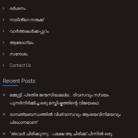
ദർശനം
നാടിൻ്റെ നന്മക്ക്
വാർത്തകൾക്കപ്പുറം
ആരോഗ്യം
സന്ദേശം
Contact Us
Recent Posts
മമ്മൂട്ടി: പ്രതിഭ ജന്മസിദ്ധമല്ല… ദിവസവും സ്വയം
പുനർനിർമ്മിച്ച ഒരു മസ്തിഷ്കത്തിന്റെ വിജയകഥ
ദാമ്പത്യബന്ധത്തിൽ വിശ്വാസവും ആശയവിനിമയവും
പ്രധാനമാണ്.
“അവൾ ചിരിക്കുന്നു… പക്ഷേ ആ ചിരിക്ക് പിന്നിൽ ഒരു