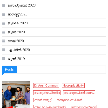
സെപ്റ്റംബർ 2020
ഓഗസ്റ്റ്‌ 2020
ജൂലൈ 2020
ജൂൺ 2020
മെയ്‌ 2020
ഏപ്രിൽ 2020
ജൂൺ 2019
Posts
Dr Arun Oommen
Neuroplasticity
അതുല്യ പ്രതിഭ
അത്ഭുതപ്രതിഭാസം
നടൻ മമ്മൂട്ടി
ന്യൂറോ സർജൻ
ന്യൂറോപ്ലാസ്റ്റിസിറ്റി
ന്യൂറോസർജറി