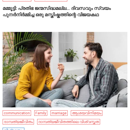
മമ്മൂട്ടി: പ്രതിഭ ജന്മസിദ്ധമല്ല… ദിവസവും സ്വയം
പുനർനിർമ്മിച്ച ഒരു മസ്തിഷ്കത്തിന്റെ വിജയകഥ
communication
Family
marriage
ആശയവിനിമയം
ദാമ്പത്യജീവിതം
ദാമ്പത്യജീവിതത്തിലെ വിശ്വസ്തത