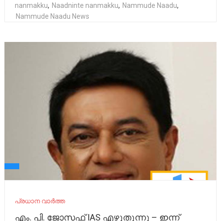
nanmakku
,
Naadninte nanmakku
,
Nammude Naadu
,
Nammude Naadu News
പ്രധാന വാർത്ത
എം. പി. ജോസഫ് IAS എഴുതുന്നു – ഇന്ന്