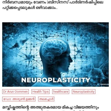
നിർബന്ധമായും വേണം |ബിസിനസ് പാർട്ണർഷിപ്പിലെ
പറ്റിക്കപ്പെടലുകൾ ഒഴിവാക്കാം..
Dr Arun Oommen
Health Tips
healthcare
Neuroplasticity
ഡോ .അരുൺ ഉമ്മൻ
തലച്ചോർ
മസ്തിഷ്കത്തിന്റെ അത്ഭുതകരമായ മികച്ച വിജയത്തിനും