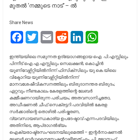
മുതൽ ‘നമ്മുടെ നാട്’ – ൽ
Share News
Facebook
Twitter
Email
Reddit
LinkedIn
WhatsApp
ഇന്ത്യയിലെ സമുന്നത ഉദ്യോഗങ്ങളായ ഐ. പി.എസ്സിലും
പിന്നീട് ഐ.എ.എസ്സിലും സെലക്ഷൻ; കൊച്ചിൻ
യൂണിവേഴ്സിറ്റിയിൽനിന്ന് ഫിസിക്സിലും യു.കെ.യിലെ
വിക്ടോറിയ യൂണിവേഴ്സിറ്റിയിൽനിന്ന്
മാനവശേഷീവികസനത്തിലും ബിരുദാനന്തര ബിരുദം;
ഏറ്റവും നീണ്ടകാലം കേരളത്തിന്റെ ലേബർ
കമ്മീഷണറായിരുന്ന പരിചയം; അതവസാനിച്ചതോ,
അഡീഷണൽ ചീഫ് സെക്രട്ടറി പദവിയിൽ കേരള
സർക്കാരിന്റെ തൊഴിൽ പരിഷ്കരണ,
വ്യവസായബന്ധകാര്യ ഉപദേഷ്ടാവ് എന്നപദവിയിലും.
അതിനിടെ, ആപ്രാഗൽഭ്യം
ഐക്യരാഷ്ട്രസംഘടനയിലുമെത്തി – ഇന്റർനാഷണൽ
ലേബർ ഓർഗനൈസേഷൻവഴി!ഇത് എം. പി. ജോസഫ്: