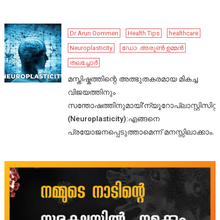
Dr Arun Oommen
Health Tips
healthcare
Neuroplasticity
ഡോ .അരുൺ ഉമ്മൻ
തലച്ചോർ
മസ്തിഷ്കത്തിന്റെ അത്ഭുതകരമായ മികച്ച
വിജയത്തിനും
സന്തോഷത്തിനുമായി’ന്യൂറോപ്ലാസ്റ്റിസിറ്റി’
(Neuroplasticity):എങ്ങനെ
പ്രയോജനപ്പെടുത്താമെന്ന് മനസ്സിലാക്കാം.