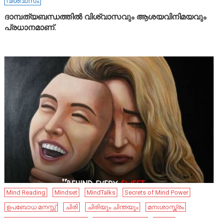
വിശ്വാസം
ദാമ്പത്യബന്ധത്തിൽ വിശ്വാസവും ആശയവിനിമയവും
പ്രധാനമാണ്.
Mind Reading
Mindset
MindTalks
Secrets of Mind Power
ഉപബോധ മനസ്സ്
ചിരി
ചിരിയും ചിന്തയും
മനഃശാസ്ത്രം