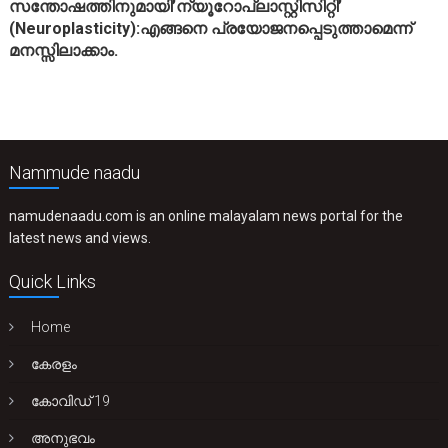
സന്തോഷത്തിനുമായി’ന്യൂറോപ്ലാസ്റ്റിസിറ്റി’
(Neuroplasticity):എങ്ങനെ പ്രയോജനപ്പെടുത്താമെന്ന്
മനസ്സിലാക്കാം.
Nammude naadu
namudenaadu.com is an online malayalam news portal for the
latest news and views.
Quick Links
Home
കേരളം
കോവിഡ് 19
അനുഭവം