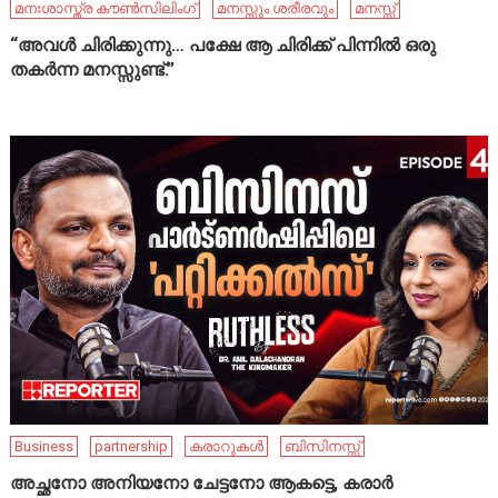
മനഃശാസ്ത്ര കൗൺസിലിംഗ്
മനസ്സും ശരീരവും
മനസ്സ്
“അവൾ ചിരിക്കുന്നു… പക്ഷേ ആ ചിരിക്ക് പിന്നിൽ ഒരു
തകർന്ന മനസ്സുണ്ട്.”
Business
partnership
കരാറുകൾ
ബിസിനസ്സ്
അച്ഛനോ അനിയനോ ചേട്ടനോ ആകട്ടെ, കരാർ