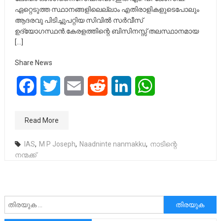
ഏറ്റെടുത്ത സ്ഥാനങ്ങളിലെല്ലാം എതിരാളികളുടെപോലും
ആദരവു പിടിച്ചുപറ്റിയ സിവിൽ സർവീസ്
ഉദ്യോഗസ്ഥൻ.കേരളത്തിന്റെ ബിസിനസ്സ് തലസ്ഥാനമായ
[…]
Share News
Facebook
Twitter
Email
Reddit
LinkedIn
WhatsApp
Read More
IAS
,
M P Joseph
,
Naadninte nanmakku
,
നാടിന്റെ
നന്മക്ക്
അനേഷിക്കുക