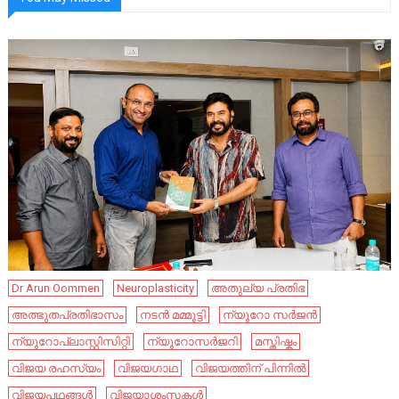
Dr Arun Oommen
Neuroplasticity
അതുല്യ പ്രതിഭ
അത്ഭുതപ്രതിഭാസം
നടൻ മമ്മൂട്ടി
ന്യൂറോ സർജൻ
ന്യൂറോപ്ലാസ്റ്റിസിറ്റി
ന്യൂറോസർജറി
മസ്തിഷ്കം
വിജയ രഹസ്യം
വിജയഗാഥ
വിജയത്തിന് പിന്നിൽ
വിജയപഥങ്ങൾ
വിജയാശംസകൾ