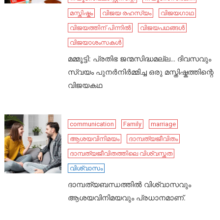
മസ്തിഷ്കം
വിജയ രഹസ്യം
വിജയഗാഥ
വിജയത്തിന് പിന്നിൽ
വിജയപഥങ്ങൾ
വിജയാശംസകൾ
മമ്മൂട്ടി: പ്രതിഭ ജന്മസിദ്ധമല്ല… ദിവസവും
സ്വയം പുനർനിർമ്മിച്ച ഒരു മസ്തിഷ്കത്തിന്റെ
വിജയകഥ
communication
Family
marriage
ആശയവിനിമയം
ദാമ്പത്യജീവിതം
ദാമ്പത്യജീവിതത്തിലെ വിശ്വസ്തത
വിശ്വാസം
ദാമ്പത്യബന്ധത്തിൽ വിശ്വാസവും
ആശയവിനിമയവും പ്രധാനമാണ്.