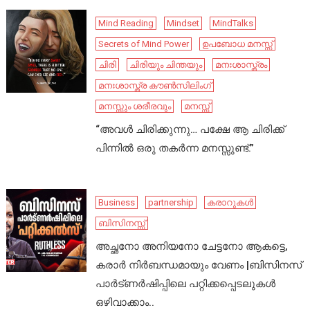
Mind Reading
Mindset
MindTalks
Secrets of Mind Power
ഉപബോധ മനസ്സ്
ചിരി
ചിരിയും ചിന്തയും
മനഃശാസ്ത്രം
മനഃശാസ്ത്ര കൗൺസിലിംഗ്
മനസ്സും ശരീരവും
മനസ്സ്
“അവൾ ചിരിക്കുന്നു… പക്ഷേ ആ ചിരിക്ക്
പിന്നിൽ ഒരു തകർന്ന മനസ്സുണ്ട്.”
Business
partnership
കരാറുകൾ
ബിസിനസ്സ്
അച്ഛനോ അനിയനോ ചേട്ടനോ ആകട്ടെ,
കരാർ നിർബന്ധമായും വേണം |ബിസിനസ്
പാർട്ണർഷിപ്പിലെ പറ്റിക്കപ്പെടലുകൾ
ഒഴിവാക്കാം..