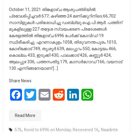
October 11, 2021 തിങ്കളാഴ്ച ആശുപത്രിയില്‍
പ്രവേശിപ്പിച്ചവര്‍ 677; കഴിഞ്ഞ 24 മണിക്കൂറിനിടെ 66,702
സാമ്പിളുകള്‍ പരിശോധിച്ചു ഡബ്ല്യു.ഐ.പി.ആര്‍. പത്തിന്
മുകളിലുള്ള 227 തദ്ദേശ സ്വയംഭരണ പ്രദേശങ്ങള്‍
കേരളത്തില്‍ തിങ്കളാഴ്ച 6996 പേര്‍ക്ക് കോവിഡ്-19
സ്ഥിരീകരിച്ചു. എറണാകുളം 1058, തിരുവനന്തപുരം 1010,
കോഴിക്കോട് 749, തൃശൂര്‍ 639, മലപ്പുറം 550, കോട്ടയം 466,
കൊല്ലം 433, ഇടുക്കി 430, പാലക്കാട് 426, കണ്ണൂര്‍ 424,
ആലപ്പുഴ 336, പത്തനംതിട്ട 179, കാസര്‍ഗോഡ് 166, വയനാട്
130 എന്നിങ്ങനേയാണ് […]
Share News
Facebook
Twitter
Email
Reddit
LinkedIn
WhatsApp
Read More
576
,
Kovid to 6996 on Monday; Recovered 16
,
Naadinte