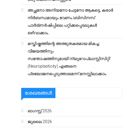
അച്ഛനോ അനിയനോ ചേട്ടനോ ആകട്ടെ, കരാർ
നിർബന്ധമായും വേണം |ബിസിനസ്
പാർട്ണർഷിപ്പിലെ പറ്റിക്കപ്പെടലുകൾ
ഒഴിവാക്കാം..
മസ്തിഷ്കത്തിന്റെ അത്ഭുതകരമായ മികച്ച
വിജയത്തിനും
സന്തോഷത്തിനുമായി’ന്യൂറോപ്ലാസ്റ്റിസിറ്റി’
(Neuroplasticity):എങ്ങനെ
പ്രയോജനപ്പെടുത്താമെന്ന് മനസ്സിലാക്കാം.
ശേഖരങ്ങൾ
ഓഗസ്റ്റ്‌ 2026
ജൂലൈ 2026