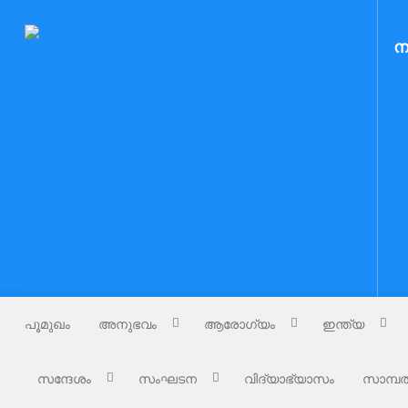
Skip
to
Nammude Naadu
ന
നമ്മുടെ നാട്
content
പൂമുഖം
അനുഭവം
ആരോഗ്യം
ഇന്ത്യ
സന്ദേശം
സംഘടന
വിദ്യാഭ്യാസം
സാമ്പത