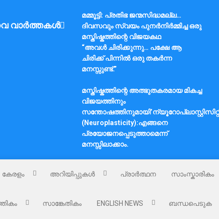
മമ്മൂട്ടി: പ്രതിഭ ജന്മസിദ്ധമല്ല…
വ വാർത്തകൾ
ദിവസവും സ്വയം പുനർനിർമ്മിച്ച ഒരു
മസ്തിഷ്കത്തിന്റെ വിജയകഥ
“അവൾ ചിരിക്കുന്നു… പക്ഷേ ആ
ചിരിക്ക് പിന്നിൽ ഒരു തകർന്ന
മനസ്സുണ്ട്.”
മസ്തിഷ്കത്തിന്റെ അത്ഭുതകരമായ മികച്ച
വിജയത്തിനും
സന്തോഷത്തിനുമായി’ന്യൂറോപ്ലാസ്റ്റിസിറ്റ
(Neuroplasticity):എങ്ങനെ
പ്രയോജനപ്പെടുത്താമെന്ന്
മനസ്സിലാക്കാം.
കേരളം
അറിയിപ്പുകൾ
പ്രാർത്ഥന
സാംസ്കാരികം
്തികം
സാങ്കേതികം
ENGLISH NEWS
ബന്ധപെടുക