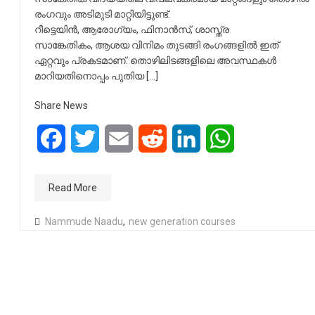
രംഗവും അടിമുടി മാറ്റിയിട്ടുണ്ട്.
റീട്ടെയിൻ, ആരോഗ്യം, ഫിനാൻസ്, ശാസ്ത്ര
സാങ്കേതികം, ആശയ വിനിമം തുടങ്ങി രംഗങ്ങളിൽ ഇത്
ഏറ്റവും പ്രകടമാണ്. തൊഴിലിടങ്ങളിലെ അവസ്ഥകൾ
മാറിയതിനൊപ്പം പുതിയ […]
Share News
Facebook
Twitter
Email
Reddit
LinkedIn
WhatsApp
Read More
Nammude Naadu
,
new generation courses