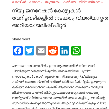
തൊഴിൽ
ദർശനം
യുവജനം
വാർത്ത
വിദ്യാഭ്യാസം
ന്യൂ ജനറേഷന്‍ കോഴ്സുകള്‍:
വേറിട്ടവഴികളില്‍ നടക്കാം, വ്യത്യസ്തത
അറിയാം:ജലീഷ് പീറ്റര്‍
Share News
Facebook
Twitter
Email
Reddit
LinkedIn
WhatsApp
പരമ്പരാഗത തൊഴിൽ എന്ന ആശയത്തിൽ നിന്ന് മാറി
ചിന്തിക്കുന്നവർക്കായിപുതിയ ലോകത്തിലെ പുതിയ
തൊഴിലുകള്‍ കോഴ്‌സുകള്‍ എന്നിവയെ കുറിച്ച് പ്രമുഖ
കരിയര്‍ ഗൈഡന്‍സ് വിദഗ്ധന്‍ ശ്രീ ജലീഷ് പീറ്റര്‍ എഴുതുന്ന
കരിയര്‍ ഗൈഡന്‍സ് പംക്തി ആഗോളവത്കരണം നമ്മുടെ
ജീവിത ശൈലിയിൽ നിർണ്ണായകമായ മാറ്റങ്ങൾ കൊണ്ടു
വന്നിട്ടുണ്ട്. വിദ്യാഭ്യാസ, തൊഴിൽ മേഖലകളിലും അതിന്റെ
സ്വാധീനം ചെറുതൊന്നുമല്ല. ആഗോള വിപണികളും വിവര
സാങ്കേതിക വിദ്യയിലെ വിപ്ലവകരമായ മാറ്റങ്ങളും തൊഴിൽ