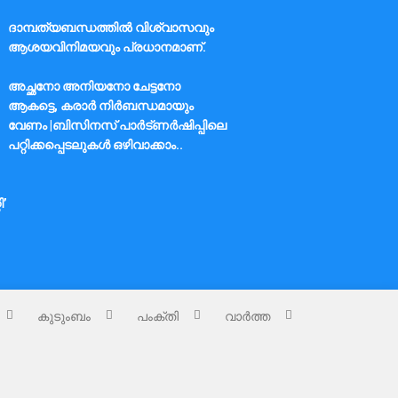
ദാമ്പത്യബന്ധത്തിൽ വിശ്വാസവും
ആശയവിനിമയവും പ്രധാനമാണ്.
അച്ഛനോ അനിയനോ ചേട്ടനോ
ആകട്ടെ, കരാർ നിർബന്ധമായും
വേണം |ബിസിനസ് പാർട്ണർഷിപ്പിലെ
പറ്റിക്കപ്പെടലുകൾ ഒഴിവാക്കാം..
ി’
കുടുംബം
പംക്തി
വാർത്ത