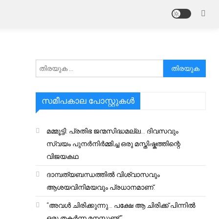
അനേഷിക്കുക
സമീപകാല പോസ്റ്റുകൾ
മമ്മൂട്ടി: പ്രതിഭ ജന്മസിദ്ധമല്ല… ദിവസവും
സ്വയം പുനർനിർമ്മിച്ച ഒരു മസ്തിഷ്കത്തിന്റെ
വിജയകഥ
ദാമ്പത്യബന്ധത്തിൽ വിശ്വാസവും
ആശയവിനിമയവും പ്രധാനമാണ്.
“അവൾ ചിരിക്കുന്നു… പക്ഷേ ആ ചിരിക്ക് പിന്നിൽ
ഒരു തകർന്ന മനസ്സുണ്ട്.”