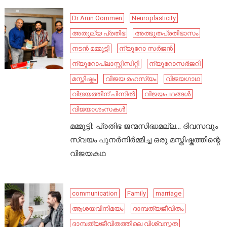
Dr Arun Oommen
Neuroplasticity
അതുല്യ പ്രതിഭ
അത്ഭുതപ്രതിഭാസം
നടൻ മമ്മൂട്ടി
ന്യൂറോ സർജൻ
ന്യൂറോപ്ലാസ്റ്റിസിറ്റി
ന്യൂറോസർജറി
മസ്തിഷ്കം
വിജയ രഹസ്യം
വിജയഗാഥ
വിജയത്തിന് പിന്നിൽ
വിജയപഥങ്ങൾ
വിജയാശംസകൾ
മമ്മൂട്ടി: പ്രതിഭ ജന്മസിദ്ധമല്ല… ദിവസവും
സ്വയം പുനർനിർമ്മിച്ച ഒരു മസ്തിഷ്കത്തിന്റെ
വിജയകഥ
communication
Family
marriage
ആശയവിനിമയം
ദാമ്പത്യജീവിതം
ദാമ്പത്യജീവിതത്തിലെ വിശ്വസ്തത