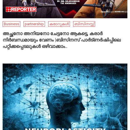
Business
partnership
കരാറുകൾ
ബിസിനസ്സ്
അച്ഛനോ അനിയനോ ചേട്ടനോ ആകട്ടെ, കരാർ
നിർബന്ധമായും വേണം |ബിസിനസ് പാർട്ണർഷിപ്പിലെ
പറ്റിക്കപ്പെടലുകൾ ഒഴിവാക്കാം..