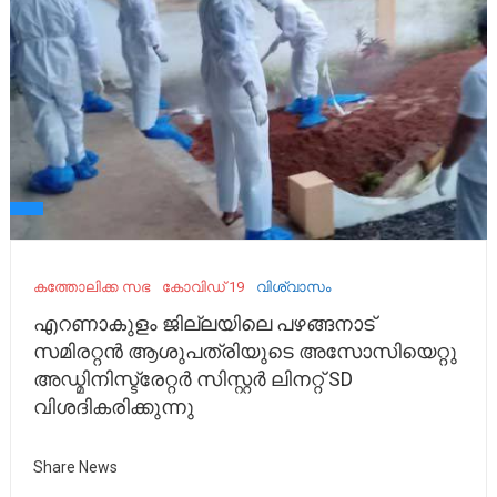
കത്തോലിക്ക സഭ
കോവിഡ് 19
വിശ്വാസം
എറണാകുളം ജില്ലയിലെ പഴങ്ങനാട്
സമിരറ്റൻ ആശുപത്രിയുടെ അസോസിയെറ്റു
അഡ്മിനിസ്ട്രേറ്റർ സിസ്റ്റർ ലിനറ്റ് SD
വിശദികരിക്കുന്നു
Share News