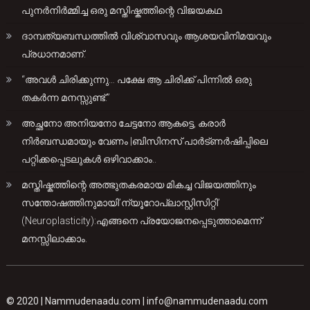
പുനർനിർമ്മിച്ച ഒരു മസ്തിഷ്കത്തിന്റെ വിജയകഥ
ദാമ്പത്യബന്ധത്തിൽ വിശ്വാസവും ആശയവിനിമയവും
പ്രധാനമാണ്.
“അവൾ ചിരിക്കുന്നു… പക്ഷേ ആ ചിരിക്ക് പിന്നിൽ ഒരു
തകർന്ന മനസ്സുണ്ട്.”
അച്ഛനോ അനിയനോ ചേട്ടനോ ആകട്ടെ, കരാർ
നിർബന്ധമായും വേണം |ബിസിനസ് പാർട്ണർഷിപ്പിലെ
പറ്റിക്കപ്പെടലുകൾ ഒഴിവാക്കാം..
മസ്തിഷ്കത്തിന്റെ അത്ഭുതകരമായ മികച്ച വിജയത്തിനും
സന്തോഷത്തിനുമായി’ന്യൂറോപ്ലാസ്റ്റിസിറ്റി’
(Neuroplasticity):എങ്ങനെ പ്രയോജനപ്പെടുത്താമെന്ന്
മനസ്സിലാക്കാം.
© 2020 |
Nammudenaadu.com
|
info@nammudenaadu.com