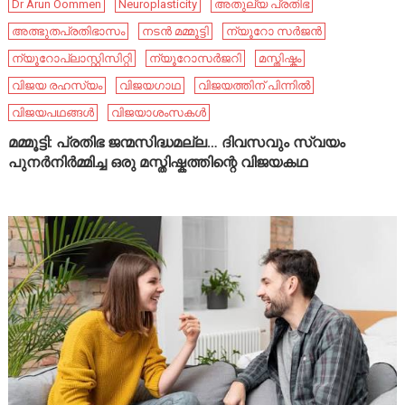
Dr Arun Oommen
Neuroplasticity
അതുല്യ പ്രതിഭ
അത്ഭുതപ്രതിഭാസം
നടൻ മമ്മൂട്ടി
ന്യൂറോ സർജൻ
ന്യൂറോപ്ലാസ്റ്റിസിറ്റി
ന്യൂറോസർജറി
മസ്തിഷ്കം
വിജയ രഹസ്യം
വിജയഗാഥ
വിജയത്തിന് പിന്നിൽ
വിജയപഥങ്ങൾ
വിജയാശംസകൾ
മമ്മൂട്ടി: പ്രതിഭ ജന്മസിദ്ധമല്ല… ദിവസവും സ്വയം
പുനർനിർമ്മിച്ച ഒരു മസ്തിഷ്കത്തിന്റെ വിജയകഥ