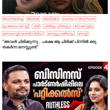
Mind Reading
Mindset
MindTalks
Secrets of Mind Power
ഉപബോധ മനസ്സ്
ചിരി
ചിരിയും ചിന്തയും
മനഃശാസ്ത്രം
മനഃശാസ്ത്ര കൗൺസിലിംഗ്
മനസ്സും ശരീരവും
മനസ്സ്
“അവൾ ചിരിക്കുന്നു… പക്ഷേ ആ ചിരിക്ക് പിന്നിൽ ഒരു
തകർന്ന മനസ്സുണ്ട്.”