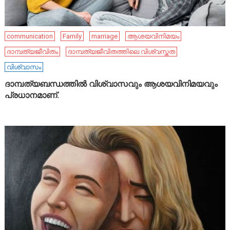
communication
Family
marriage
ആശയവിനിമയം
ദാമ്പത്യജീവിതം
ദാമ്പത്യജീവിതത്തിലെ വിശ്വസ്തത
വിശ്വാസം
ദാമ്പത്യബന്ധത്തിൽ വിശ്വാസവും ആശയവിനിമയവും
പ്രധാനമാണ്.