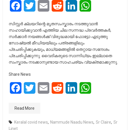
Facebook
Twitter
Email
Reddit
LinkedIn
WhatsApp
സിസ്റ്റർ ക്ലയറിന്റെ മൃതസംസ്കാരം നടത്തുവാൻ
സഹായിക്കുവാൻ എത്തിയ ചില സന്നദ്ധ പ്രവർത്തകർ,
സർക്കാർ നയങ്ങൾക്ക് വിരുദ്ധമായി ഫോട്ടോ ഏടുത്തു
സോഷ്യൽ മീഡിയയിലും പത്രങ്ങളിലും
പ്രചരിപ്പിക്കുകയും, മാധ്യമങ്ങളിൽ തെറ്റായ സന്ദേശം
പ്രചരിപ്പിക്കുന്നു. വൈദികരുടെ സാന്നിധ്യം ഇല്ലാതെ
സംസ്കാരം നടക്കാനുണ്ടായ സാഹചര്യം വ്യക്തമാക്കുന്നു.
Share News
Facebook
Twitter
Email
Reddit
LinkedIn
WhatsApp
Read More
Keralal covid news
,
Nammude Naadu News
,
Sr Claire
,
Sr
Linet