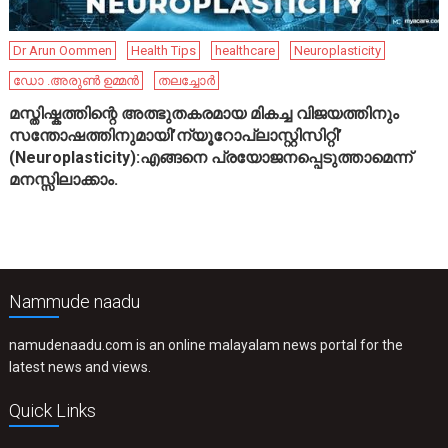
Dr Arun Oommen
Health Tips
healthcare
Neuroplasticity
ഡോ .അരുൺ ഉമ്മൻ
തലച്ചോർ
മസ്തിഷ്കത്തിന്റെ അത്ഭുതകരമായ മികച്ച വിജയത്തിനും
സന്തോഷത്തിനുമായി’ന്യൂറോപ്ലാസ്റ്റിസിറ്റി’
(Neuroplasticity):എങ്ങനെ പ്രയോജനപ്പെടുത്താമെന്ന്
മനസ്സിലാക്കാം.
Nammude naadu
namudenaadu.com is an online malayalam news portal for the
latest news and views.
Quick Links