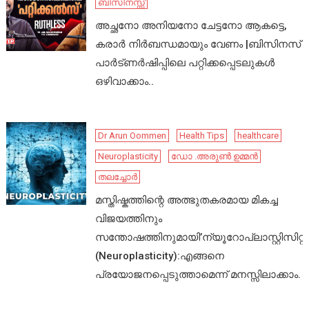
ബിസിനസ്സ്
അച്ഛനോ അനിയനോ ചേട്ടനോ ആകട്ടെ,
കരാർ നിർബന്ധമായും വേണം |ബിസിനസ്
പാർട്ണർഷിപ്പിലെ പറ്റിക്കപ്പെടലുകൾ
ഒഴിവാക്കാം..
Dr Arun Oommen
Health Tips
healthcare
Neuroplasticity
ഡോ .അരുൺ ഉമ്മൻ
തലച്ചോർ
മസ്തിഷ്കത്തിന്റെ അത്ഭുതകരമായ മികച്ച
വിജയത്തിനും
സന്തോഷത്തിനുമായി’ന്യൂറോപ്ലാസ്റ്റിസിറ്റി’
(Neuroplasticity):എങ്ങനെ
പ്രയോജനപ്പെടുത്താമെന്ന് മനസ്സിലാക്കാം.