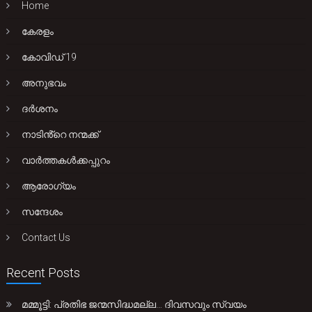
Home
കേരളം
കോവിഡ് 19
അനുഭവം
ദർശനം
നാടിൻ്റെ നന്മക്ക്
വാർത്തകൾക്കപ്പുറം
ആരോഗ്യം
സന്ദേശം
Contact Us
Recent Posts
മമ്മൂട്ടി: പ്രതിഭ ജന്മസിദ്ധമല്ല… ദിവസവും സ്വയം