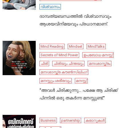
വിശ്വാസം
ദാമ്പത്യബന്ധത്തിൽ വിശ്വാസവും
ആശയവിനിമയവും പ്രധാനമാണ്.
Mind Reading
Mindset
MindTalks
Secrets of Mind Power
ഉപബോധ മനസ്സ്
ചിരി
ചിരിയും ചിന്തയും
മനഃശാസ്ത്രം
മനഃശാസ്ത്ര കൗൺസിലിംഗ്
മനസ്സും ശരീരവും
മനസ്സ്
“അവൾ ചിരിക്കുന്നു… പക്ഷേ ആ ചിരിക്ക്
പിന്നിൽ ഒരു തകർന്ന മനസ്സുണ്ട്.”
Business
partnership
കരാറുകൾ