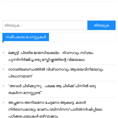
അനേഷിക്കുക
സമീപകാല പോസ്റ്റുകൾ
മമ്മൂട്ടി: പ്രതിഭ ജന്മസിദ്ധമല്ല… ദിവസവും സ്വയം
പുനർനിർമ്മിച്ച ഒരു മസ്തിഷ്കത്തിന്റെ വിജയകഥ
ദാമ്പത്യബന്ധത്തിൽ വിശ്വാസവും ആശയവിനിമയവും
പ്രധാനമാണ്.
“അവൾ ചിരിക്കുന്നു… പക്ഷേ ആ ചിരിക്ക് പിന്നിൽ ഒരു
തകർന്ന മനസ്സുണ്ട്.”
അച്ഛനോ അനിയനോ ചേട്ടനോ ആകട്ടെ, കരാർ
നിർബന്ധമായും വേണം |ബിസിനസ് പാർട്ണർഷിപ്പിലെ
പറ്റിക്കപ്പെടലുകൾ ഒഴിവാക്കാം..