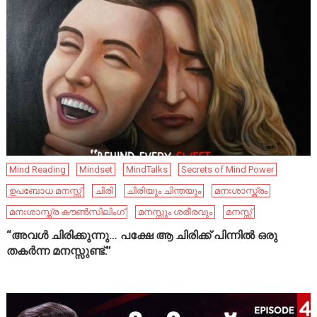
Mind Reading
Mindset
MindTalks
Secrets of Mind Power
ഉപബോധ മനസ്സ്
ചിരി
ചിരിയും ചിന്തയും
മനഃശാസ്ത്രം
മനഃശാസ്ത്ര കൗൺസിലിംഗ്
മനസ്സും ശരീരവും
മനസ്സ്
“അവൾ ചിരിക്കുന്നു… പക്ഷേ ആ ചിരിക്ക് പിന്നിൽ ഒരു
തകർന്ന മനസ്സുണ്ട്.”