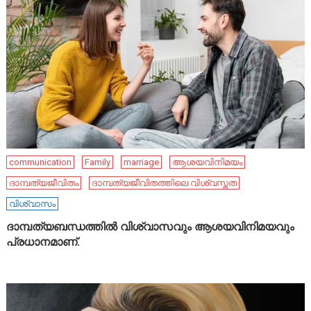
communication
Family
marriage
ആശയവിനിമയം
ദാമ്പത്യജീവിതം
ദാമ്പത്യജീവിതത്തിലെ വിശ്വസ്തത
വിശ്വാസം
ദാമ്പത്യബന്ധത്തിൽ വിശ്വാസവും ആശയവിനിമയവും
പ്രധാനമാണ്.