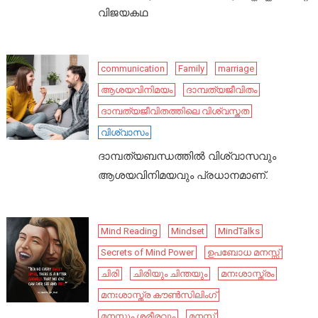
വിജയകഥ
communication
Family
marriage
ആശയവിനിമയം
ദാമ്പത്യജീവിതം
ദാമ്പത്യജീവിതത്തിലെ വിശ്വസ്തത
വിശ്വാസം
ദാമ്പത്യബന്ധത്തിൽ വിശ്വാസവും
ആശയവിനിമയവും പ്രധാനമാണ്.
Mind Reading
Mindset
MindTalks
Secrets of Mind Power
ഉപബോധ മനസ്സ്
ചിരി
ചിരിയും ചിന്തയും
മനഃശാസ്ത്രം
മനഃശാസ്ത്ര കൗൺസിലിംഗ്
മനസ്സും ശരീരവും
മനസ്സ്