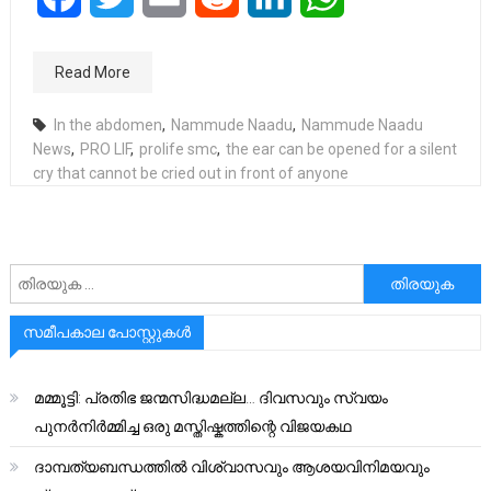
Read More
In the abdomen
,
Nammude Naadu
,
Nammude Naadu
News
,
PRO LIF
,
prolife smc
,
the ear can be opened for a silent
cry that cannot be cried out in front of anyone
അനേഷിക്കുക
സമീപകാല പോസ്റ്റുകൾ
മമ്മൂട്ടി: പ്രതിഭ ജന്മസിദ്ധമല്ല… ദിവസവും സ്വയം
പുനർനിർമ്മിച്ച ഒരു മസ്തിഷ്കത്തിന്റെ വിജയകഥ
ദാമ്പത്യബന്ധത്തിൽ വിശ്വാസവും ആശയവിനിമയവും