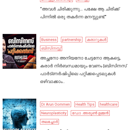
“അവൾ ചിരിക്കുന്നു… പക്ഷേ ആ ചിരിക്ക്
പിന്നിൽ ഒരു തകർന്ന മനസ്സുണ്ട്.”
Business
partnership
കരാറുകൾ
ബിസിനസ്സ്
അച്ഛനോ അനിയനോ ചേട്ടനോ ആകട്ടെ,
കരാർ നിർബന്ധമായും വേണം |ബിസിനസ്
പാർട്ണർഷിപ്പിലെ പറ്റിക്കപ്പെടലുകൾ
ഒഴിവാക്കാം..
Dr Arun Oommen
Health Tips
healthcare
Neuroplasticity
ഡോ .അരുൺ ഉമ്മൻ
തലച്ചോർ