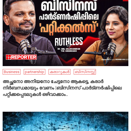
Business
partnership
കരാറുകൾ
ബിസിനസ്സ്
അച്ഛനോ അനിയനോ ചേട്ടനോ ആകട്ടെ, കരാർ
നിർബന്ധമായും വേണം |ബിസിനസ് പാർട്ണർഷിപ്പിലെ
പറ്റിക്കപ്പെടലുകൾ ഒഴിവാക്കാം..