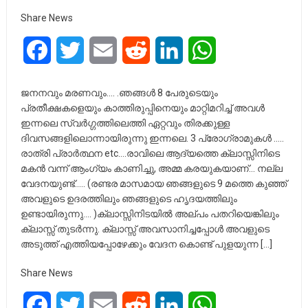
Share News
Facebook
Twitter
Email
Reddit
LinkedIn
WhatsApp
ജനനവും മരണവും…. .ഞങ്ങൾ 8 പേരുടെയും
പ്രതീക്ഷകളെയും കാത്തിരുപ്പിനെയും മാറ്റിമറിച്ച് അവൾ
ഇന്നലെ സ്വർഗ്ഗത്തിലെത്തി ഏറ്റവും തിരക്കുള്ള
ദിവസങ്ങളിലൊന്നായിരുന്നു ഇന്നലെ. 3 പ്രോഗ്രാമുകൾ …..
രാത്രി പ്രാർത്ഥന etc….രാവിലെ ആദ്യത്തെ ക്ലാസ്സിനിടെ
മകൻ വന്ന് ആംഗ്യം കാണിച്ചു, അമ്മ കരയുകയാണ്… നല്ല
വേദനയുണ്ട്….. (രണ്ടര മാസമായ ഞങ്ങളുടെ 9 മത്തെ കുഞ്ഞ്
അവളുടെ ഉദരത്തിലും ഞങ്ങളുടെ ഹൃദയത്തിലും
ഉണ്ടായിരുന്നു…. )ക്ലാസ്സിനിടയിൽ അല്പം പതറിയെങ്കിലും
ക്ലാസ്സ് തുടർന്നു. ക്ലാസ്സ് അവസാനിച്ചപ്പോൾ അവളുടെ
അടുത്ത് എത്തിയപ്പോഴേക്കും വേദന കൊണ്ട് പുളയുന്ന […]
Share News
Facebook
Twitter
Email
Reddit
LinkedIn
WhatsApp