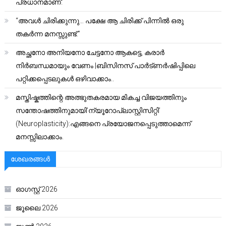
പ്രധാനമാണ്.
“അവൾ ചിരിക്കുന്നു… പക്ഷേ ആ ചിരിക്ക് പിന്നിൽ ഒരു
തകർന്ന മനസ്സുണ്ട്.”
അച്ഛനോ അനിയനോ ചേട്ടനോ ആകട്ടെ, കരാർ
നിർബന്ധമായും വേണം |ബിസിനസ് പാർട്ണർഷിപ്പിലെ
പറ്റിക്കപ്പെടലുകൾ ഒഴിവാക്കാം..
മസ്തിഷ്കത്തിന്റെ അത്ഭുതകരമായ മികച്ച വിജയത്തിനും
സന്തോഷത്തിനുമായി’ന്യൂറോപ്ലാസ്റ്റിസിറ്റി’
(Neuroplasticity):എങ്ങനെ പ്രയോജനപ്പെടുത്താമെന്ന്
മനസ്സിലാക്കാം.
ശേഖരങ്ങൾ
ഓഗസ്റ്റ്‌ 2026
ജൂലൈ 2026