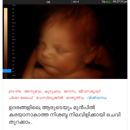
pro-life
അനുഭവം
കുടുംബം
ജനനം
ജീവസമൃദ്ധി
പ്രൊ ലൈഫ്
ഫേസ്ബുക്കിൽ
മാതൃത്വം
വിശ്വാസം
ഉദരങ്ങളിലെ, ആരുടെയും മുൻപിൽ
കരയാനാകാത്ത നിശബ്ദ നിലവിളിക്കായി ചെവി
തുറക്കാം .