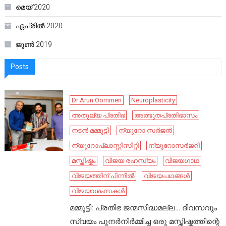
മെയ്‌ 2020
ഏപ്രിൽ 2020
ജൂൺ 2019
Posts
Dr Arun Oommen
Neuroplasticity
അതുല്യ പ്രതിഭ
അത്ഭുതപ്രതിഭാസം
നടൻ മമ്മൂട്ടി
ന്യൂറോ സർജൻ
ന്യൂറോപ്ലാസ്റ്റിസിറ്റി
ന്യൂറോസർജറി
മസ്തിഷ്കം
വിജയ രഹസ്യം
വിജയഗാഥ
വിജയത്തിന് പിന്നിൽ
വിജയപഥങ്ങൾ
വിജയാശംസകൾ
മമ്മൂട്ടി: പ്രതിഭ ജന്മസിദ്ധമല്ല… ദിവസവും
സ്വയം പുനർനിർമ്മിച്ച ഒരു മസ്തിഷ്കത്തിന്റെ