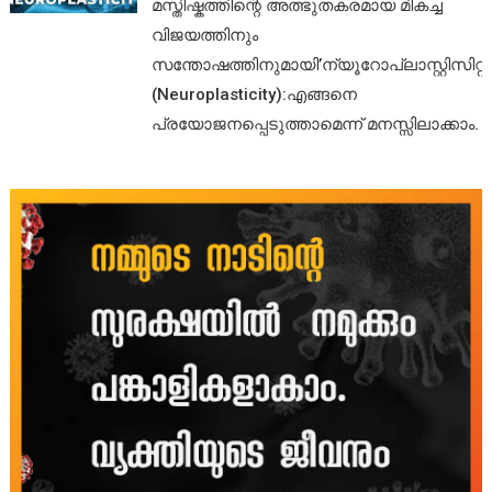
മസ്തിഷ്കത്തിന്റെ അത്ഭുതകരമായ മികച്ച
വിജയത്തിനും
സന്തോഷത്തിനുമായി’ന്യൂറോപ്ലാസ്റ്റിസിറ്റി’
(Neuroplasticity):എങ്ങനെ
പ്രയോജനപ്പെടുത്താമെന്ന് മനസ്സിലാക്കാം.