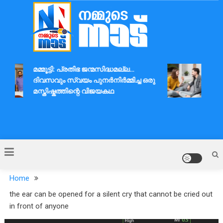
Skip
to
content
Nammude Naadu
മമ്മൂട്ടി: പ്രതിഭ ജന്മസിദ്ധമല്ല…
ദാമ്
ദിവസവും സ്വയം പുനർനിർമ്മിച്ച ഒരു
ആശയവ
മസ്തിഷ്കത്തിന്റെ വിജയകഥ
Home
the ear can be opened for a silent cry that cannot be cried out
in front of anyone