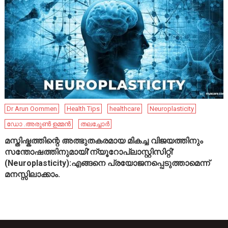
Dr Arun Oommen
Health Tips
healthcare
Neuroplasticity
ഡോ .അരുൺ ഉമ്മൻ
തലച്ചോർ
മസ്തിഷ്കത്തിന്റെ അത്ഭുതകരമായ മികച്ച വിജയത്തിനും
സന്തോഷത്തിനുമായി’ന്യൂറോപ്ലാസ്റ്റിസിറ്റി’
(Neuroplasticity):എങ്ങനെ പ്രയോജനപ്പെടുത്താമെന്ന്
മനസ്സിലാക്കാം.