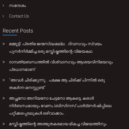
സന്ദേശം
Contact Us
Recent Posts
മമ്മൂട്ടി: പ്രതിഭ ജന്മസിദ്ധമല്ല… ദിവസവും സ്വയം
പുനർനിർമ്മിച്ച ഒരു മസ്തിഷ്കത്തിന്റെ വിജയകഥ
ദാമ്പത്യബന്ധത്തിൽ വിശ്വാസവും ആശയവിനിമയവും
പ്രധാനമാണ്.
“അവൾ ചിരിക്കുന്നു… പക്ഷേ ആ ചിരിക്ക് പിന്നിൽ ഒരു
തകർന്ന മനസ്സുണ്ട്.”
അച്ഛനോ അനിയനോ ചേട്ടനോ ആകട്ടെ, കരാർ
നിർബന്ധമായും വേണം |ബിസിനസ് പാർട്ണർഷിപ്പിലെ
പറ്റിക്കപ്പെടലുകൾ ഒഴിവാക്കാം..
മസ്തിഷ്കത്തിന്റെ അത്ഭുതകരമായ മികച്ച വിജയത്തിനും