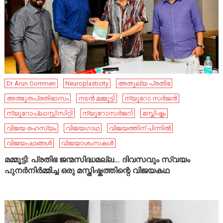
Dr Arun Oommen
Neuroplasticity
അതുല്യ പ്രതിഭ
അത്ഭുതപ്രതിഭാസം
നടൻ മമ്മൂട്ടി
ന്യൂറോ സർജൻ
ന്യൂറോപ്ലാസ്റ്റിസിറ്റി
ന്യൂറോസർജറി
മസ്തിഷ്കം
വിജയ രഹസ്യം
വിജയഗാഥ
വിജയത്തിന് പിന്നിൽ
വിജയപഥങ്ങൾ
വിജയാശംസകൾ
മമ്മൂട്ടി: പ്രതിഭ ജന്മസിദ്ധമല്ല… ദിവസവും സ്വയം
പുനർനിർമ്മിച്ച ഒരു മസ്തിഷ്കത്തിന്റെ വിജയകഥ