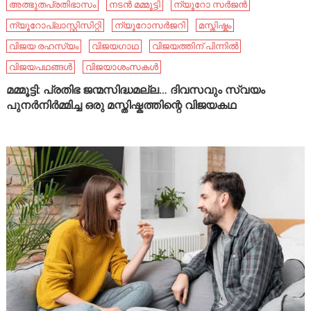
അത്ഭുതപ്രതിഭാസം
നടൻ മമ്മൂട്ടി
ന്യൂറോ സർജൻ
ന്യൂറോപ്ലാസ്റ്റിസിറ്റി
ന്യൂറോസർജറി
മസ്തിഷ്കം
വിജയ രഹസ്യം
വിജയഗാഥ
വിജയത്തിന് പിന്നിൽ
വിജയപഥങ്ങൾ
വിജയാശംസകൾ
മമ്മൂട്ടി: പ്രതിഭ ജന്മസിദ്ധമല്ല… ദിവസവും സ്വയം
പുനർനിർമ്മിച്ച ഒരു മസ്തിഷ്കത്തിന്റെ വിജയകഥ