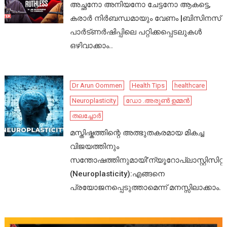
അച്ഛനോ അനിയനോ ചേട്ടനോ ആകട്ടെ,
കരാർ നിർബന്ധമായും വേണം |ബിസിനസ്
പാർട്ണർഷിപ്പിലെ പറ്റിക്കപ്പെടലുകൾ
ഒഴിവാക്കാം..
Dr Arun Oommen
Health Tips
healthcare
Neuroplasticity
ഡോ .അരുൺ ഉമ്മൻ
തലച്ചോർ
മസ്തിഷ്കത്തിന്റെ അത്ഭുതകരമായ മികച്ച
വിജയത്തിനും
സന്തോഷത്തിനുമായി’ന്യൂറോപ്ലാസ്റ്റിസിറ്റി’
(Neuroplasticity):എങ്ങനെ
പ്രയോജനപ്പെടുത്താമെന്ന് മനസ്സിലാക്കാം.