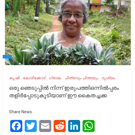
കൃഷി
കോഴിക്കോട്
ഗ്രാമം
ചിത്രവും ചിന്തയും
ദൃശ്യം
ഒരു ഞെടുപ്പിൽ നിന്ന് ഇരുപത്തിഒന്നിൽപ്പരം
തളിർപ്പോടുകൂടിയാണ് ഈ കൈതച്ചക്ക
Share News
Facebook
Twitter
Email
Reddit
LinkedIn
WhatsApp