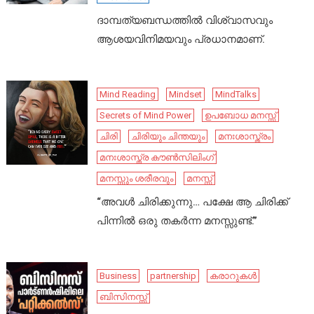
ദാമ്പത്യബന്ധത്തിൽ വിശ്വാസവും
ആശയവിനിമയവും പ്രധാനമാണ്.
Mind Reading
Mindset
MindTalks
Secrets of Mind Power
ഉപബോധ മനസ്സ്
ചിരി
ചിരിയും ചിന്തയും
മനഃശാസ്ത്രം
മനഃശാസ്ത്ര കൗൺസിലിംഗ്
മനസ്സും ശരീരവും
മനസ്സ്
“അവൾ ചിരിക്കുന്നു… പക്ഷേ ആ ചിരിക്ക്
പിന്നിൽ ഒരു തകർന്ന മനസ്സുണ്ട്.”
Business
partnership
കരാറുകൾ
ബിസിനസ്സ്