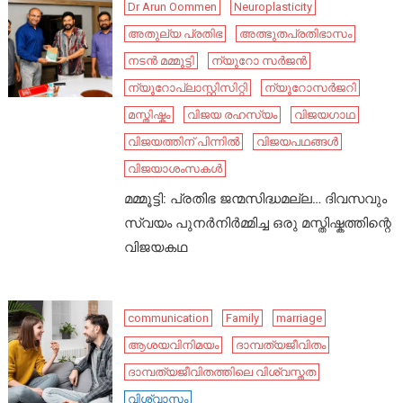
Dr Arun Oommen
Neuroplasticity
അതുല്യ പ്രതിഭ
അത്ഭുതപ്രതിഭാസം
നടൻ മമ്മൂട്ടി
ന്യൂറോ സർജൻ
ന്യൂറോപ്ലാസ്റ്റിസിറ്റി
ന്യൂറോസർജറി
മസ്തിഷ്കം
വിജയ രഹസ്യം
വിജയഗാഥ
വിജയത്തിന് പിന്നിൽ
വിജയപഥങ്ങൾ
വിജയാശംസകൾ
മമ്മൂട്ടി: പ്രതിഭ ജന്മസിദ്ധമല്ല… ദിവസവും
സ്വയം പുനർനിർമ്മിച്ച ഒരു മസ്തിഷ്കത്തിന്റെ
വിജയകഥ
communication
Family
marriage
ആശയവിനിമയം
ദാമ്പത്യജീവിതം
ദാമ്പത്യജീവിതത്തിലെ വിശ്വസ്തത
വിശ്വാസം