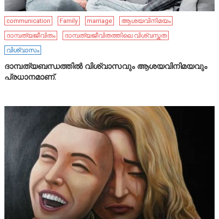
communication
Family
marriage
ആശയവിനിമയം
ദാമ്പത്യജീവിതം
ദാമ്പത്യജീവിതത്തിലെ വിശ്വസ്തത
വിശ്വാസം
ദാമ്പത്യബന്ധത്തിൽ വിശ്വാസവും ആശയവിനിമയവും
പ്രധാനമാണ്.