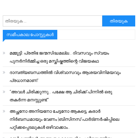
അനേഷിക്കുക
സമീപകാല പോസ്റ്റുകൾ
മമ്മൂട്ടി: പ്രതിഭ ജന്മസിദ്ധമല്ല… ദിവസവും സ്വയം
പുനർനിർമ്മിച്ച ഒരു മസ്തിഷ്കത്തിന്റെ വിജയകഥ
ദാമ്പത്യബന്ധത്തിൽ വിശ്വാസവും ആശയവിനിമയവും
പ്രധാനമാണ്.
“അവൾ ചിരിക്കുന്നു… പക്ഷേ ആ ചിരിക്ക് പിന്നിൽ ഒരു
തകർന്ന മനസ്സുണ്ട്.”
അച്ഛനോ അനിയനോ ചേട്ടനോ ആകട്ടെ, കരാർ
നിർബന്ധമായും വേണം |ബിസിനസ് പാർട്ണർഷിപ്പിലെ
പറ്റിക്കപ്പെടലുകൾ ഒഴിവാക്കാം..