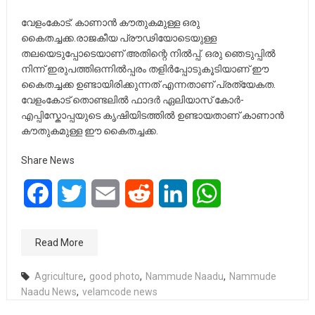
വേളംകോട്: കാണാൻ കൗതുകമുള്ള ഒരു
കൈതച്ചക്ക.രാജകീയ പ്രൗഢിയോടെയുള്ള
തലയെടുപ്പോടെയാണ് അതിന്റെ നിൽപ്പ്. ഒരു ഞെടുപ്പിൽ
നിന്ന് ഇരുപത്തിഒന്നിൽപ്പരം തളിർപ്പോടുകൂടിയാണ് ഈ
കൈതച്ചക്ക ഉണ്ടായിരിക്കുന്നത് എന്നതാണ് പ്രത്യേകത.
വേളംകോട് തൊണ്ടലിൽ ഫാദർ ഏലിയാസ് കോർ-
എപ്പിസ്കോപ്പയുടെ കൃഷിയിടത്തിൽ ഉണ്ടായതാണ് കാണാൻ
കൗതുകമുള്ള ഈ കൈതച്ചക്ക.
Share News
Facebook
Twitter
Email
Reddit
LinkedIn
WhatsApp
Read More
Agriculture
,
good photo
,
Nammude Naadu
,
Nammude
Naadu News
,
velamcode news