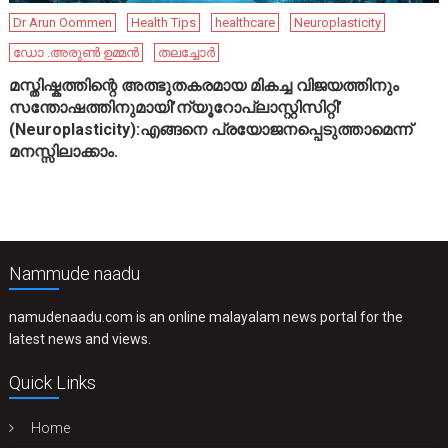
Dr Arun Oommen
Health Tips
healthcare
Neuroplasticity
ഡോ .അരുൺ ഉമ്മൻ
തലച്ചോർ
മസ്തിഷ്കത്തിന്റെ അത്ഭുതകരമായ മികച്ച വിജയത്തിനും
സന്തോഷത്തിനുമായി’ന്യൂറോപ്ലാസ്റ്റിസിറ്റി’
(Neuroplasticity):എങ്ങനെ പ്രയോജനപ്പെടുത്താമെന്ന്
മനസ്സിലാക്കാം.
Nammude naadu
namudenaadu.com is an online malayalam news portal for the
latest news and views.
Quick Links
Home