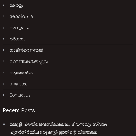
കേരളം
കോവിഡ് 19
അനുഭവം
ദർശനം
നാടിൻ്റെ നന്മക്ക്
വാർത്തകൾക്കപ്പുറം
ആരോഗ്യം
സന്ദേശം
Contact Us
Recent Posts
മമ്മൂട്ടി: പ്രതിഭ ജന്മസിദ്ധമല്ല… ദിവസവും സ്വയം
പുനർനിർമ്മിച്ച ഒരു മസ്തിഷ്കത്തിന്റെ വിജയകഥ