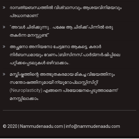
ദാമ്പത്യബന്ധത്തിൽ വിശ്വാസവും ആശയവിനിമയവും
പ്രധാനമാണ്.
“അവൾ ചിരിക്കുന്നു… പക്ഷേ ആ ചിരിക്ക് പിന്നിൽ ഒരു
തകർന്ന മനസ്സുണ്ട്.”
അച്ഛനോ അനിയനോ ചേട്ടനോ ആകട്ടെ, കരാർ
നിർബന്ധമായും വേണം |ബിസിനസ് പാർട്ണർഷിപ്പിലെ
പറ്റിക്കപ്പെടലുകൾ ഒഴിവാക്കാം..
മസ്തിഷ്കത്തിന്റെ അത്ഭുതകരമായ മികച്ച വിജയത്തിനും
സന്തോഷത്തിനുമായി’ന്യൂറോപ്ലാസ്റ്റിസിറ്റി’
(Neuroplasticity):എങ്ങനെ പ്രയോജനപ്പെടുത്താമെന്ന്
മനസ്സിലാക്കാം.
© 2020 |
Nammudenaadu.com
|
info@nammudenaadu.com