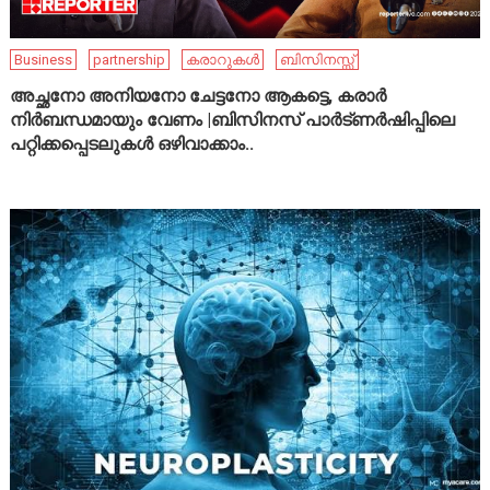
Business
partnership
കരാറുകൾ
ബിസിനസ്സ്
അച്ഛനോ അനിയനോ ചേട്ടനോ ആകട്ടെ, കരാർ
നിർബന്ധമായും വേണം |ബിസിനസ് പാർട്ണർഷിപ്പിലെ
പറ്റിക്കപ്പെടലുകൾ ഒഴിവാക്കാം..