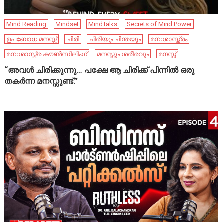
Mind Reading
Mindset
MindTalks
Secrets of Mind Power
ഉപബോധ മനസ്സ്
ചിരി
ചിരിയും ചിന്തയും
മനഃശാസ്ത്രം
മനഃശാസ്ത്ര കൗൺസിലിംഗ്
മനസ്സും ശരീരവും
മനസ്സ്
“അവൾ ചിരിക്കുന്നു… പക്ഷേ ആ ചിരിക്ക് പിന്നിൽ ഒരു
തകർന്ന മനസ്സുണ്ട്.”