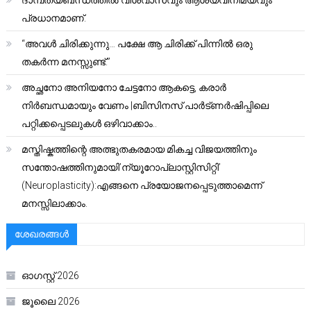
ദാമ്പത്യബന്ധത്തിൽ വിശ്വാസവും ആശയവിനിമയവും
പ്രധാനമാണ്.
“അവൾ ചിരിക്കുന്നു… പക്ഷേ ആ ചിരിക്ക് പിന്നിൽ ഒരു
തകർന്ന മനസ്സുണ്ട്.”
അച്ഛനോ അനിയനോ ചേട്ടനോ ആകട്ടെ, കരാർ
നിർബന്ധമായും വേണം |ബിസിനസ് പാർട്ണർഷിപ്പിലെ
പറ്റിക്കപ്പെടലുകൾ ഒഴിവാക്കാം..
മസ്തിഷ്കത്തിന്റെ അത്ഭുതകരമായ മികച്ച വിജയത്തിനും
സന്തോഷത്തിനുമായി’ന്യൂറോപ്ലാസ്റ്റിസിറ്റി’
(Neuroplasticity):എങ്ങനെ പ്രയോജനപ്പെടുത്താമെന്ന്
മനസ്സിലാക്കാം.
ശേഖരങ്ങൾ
ഓഗസ്റ്റ്‌ 2026
ജൂലൈ 2026