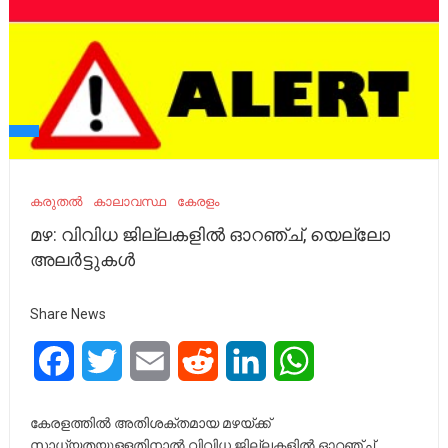
കരുതൽ
കാലാവസ്ഥ
കേരളം
മഴ: വിവിധ ജില്ലകളിൽ ഓറഞ്ച്, യെല്ലോ
അലർട്ടുകൾ
Share News
Facebook
Twitter
Email
Reddit
LinkedIn
WhatsApp
കേരളത്തിൽ അതിശക്തമായ മഴയ്ക്ക്
സാധ്യതയുള്ളതിനാൽ വിവിധ ജില്ലകളിൽ ഓറഞ്ച്,