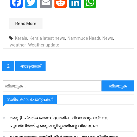
Facebook
Twitter
Email
Reddit
LinkedIn
WhatsApp
Read More
Kerala
,
Kerala latest news
,
Nammude Naadu News
,
weather
,
Weather update
പോസ്റ്റുക്കളിലൂടെ
1
2
അടുത്തത്
അനേഷിക്കുക
സമീപകാല പോസ്റ്റുകൾ
മമ്മൂട്ടി: പ്രതിഭ ജന്മസിദ്ധമല്ല… ദിവസവും സ്വയം
പുനർനിർമ്മിച്ച ഒരു മസ്തിഷ്കത്തിന്റെ വിജയകഥ