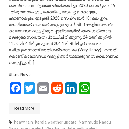
യെല്ലോ അലർട്ടുകൾ പ്രഖ്യാപിച്ചു. 2020 സെപ്റ്റംബർ 9
: തിരുവനന്തപുരം, കൊല്ലം, ആലപ്പുഴ, കോട്ടയം,
എറണാകുളം, ഇടുക്കി. 2020 സെപ്റ്റംബർ 10 : മലപ്പുറം,
കോഴിക്കോട്, വയനാട്, കണ്ണൂർ.എന്നീ ജില്ലകളിൽ കേന്ദ്ര
കാലാവസ്ഥ വകുപ്പ് ഒറ്റപ്പെട്ടയിടങ്ങളിൽ അതിശക്തമായ
മഴക്കുള്ള സാധ്യത പ്രവചിച്ചിരിക്കുന്നു. 24 മണിക്കൂറിൽ
115.6 മില്ലീമീറ്റർ മുതൽ 204.4 മില്ലിമീറ്റർ വരെ മഴ
ലഭിക്കുമെന്നാണ് അതിശക്തമായ മഴ (Very Heavy) എന്നത്
കൊണ്ട് കാലാവസ്ഥ വകുപ്പ് അർത്ഥമാക്കുന്നത്. കാലാവസ്ഥ
വകുപ്പ് ഈ […]
Share News
Facebook
Twitter
Email
Reddit
LinkedIn
WhatsApp
Read More
heavy rain
,
Kerala weather update
,
Nammude Naadu
News
,
orange alert
,
Weather update
,
yellowalert