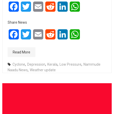
Facebook
Twitter
Email
Reddit
LinkedIn
WhatsApp
Share News
Facebook
Twitter
Email
Reddit
LinkedIn
WhatsApp
Read More
Cyclone
,
Depression
,
Kerala
,
Low Pressure
,
Nammude
Naadu News
,
Weather update