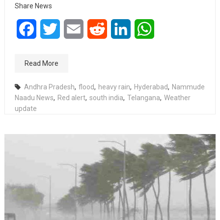
Share News
Facebook
Twitter
Email
Reddit
LinkedIn
WhatsApp
Read More
Andhra Pradesh
,
flood
,
heavy rain
,
Hyderabad
,
Nammude
Naadu News
,
Red alert
,
south india
,
Telangana
,
Weather
update