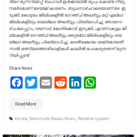
ന്‍റെ മു​ന്ന​റി​യി​പ്പ്. ബം​ഗാ​ള്‍ ഉ​ള്‍​ക്ക​ട​ലി​ല്‍ രൂ​പം കൊ​ണ്ട ന്യൂ​
ന​മ​ര്‍​ദ​മാ​ണ് മ​ഴ​യ്ക്ക് കാ​ര​ണം. ബു​ധ​നാ​ഴ്ച​വ​രെ​യാ​ണ് മ​ഴ. ഇ​
ടു​ക്കി, കോ​ട്ട​യം ജി​ല്ല​ക​ളി​ല്‍ ഓ​റ​ഞ്ച് അ​ല​ര്‍​ട്ടും മ​റ്റ് എ​ല്ലാ
ജി​ല്ല​ക​ളി​ലും യെ​ല്ലോ അ​ല​ര്‍​ട്ടും പ്ര​ഖ്യാ​പി​ച്ചു. ഞാ​യ​റാ​
ഴ്ച മ​ല​പ്പു​റം, വ​യ​നാ​ട്, കോ​ഴി​ക്കോ​ട്, ഇ​ടു​ക്കി, എ​റ​ണാ​കു​ളം ജി​
ല്ല​ക​ളി​ല്‍ ഓ​റ​ഞ്ച് അ​ല​ര്‍​ട്ടും മ​റ്റെ​ല്ലാ ജി​ല്ല​ക​ളി​ലും യെ​
ല്ലോ അ​ല​ര്‍​ട്ടും പ്ര​ഖ്യാ​പി​ച്ചു. ക​ട​ല്‍​ക്ഷോ​ഭം ശ​ക്ത​മാ​യ​തി​
നാ​ല്‍ മ​ത്സ്യ​ത്തൊ​ഴി​ലാ​ളി​ക​ള്‍ ക​ട​ലി​ല്‍ പോ​ക​രു​തെ​ന്ന് മു​ന്ന​
റി​യി​പ്പു​ണ്ട്
Share News
Facebook
Twitter
Email
Reddit
LinkedIn
WhatsApp
Read More
Kerala
,
Nammude Naadu News
,
Weather update