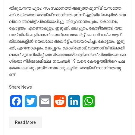
തി​രു​വ​ന​ന്ത​പു​രം: സംസ്ഥാന​ത്ത് അ​ടു​ത്ത മൂ​ന്ന് ദി​വ​സ​ത്തേ​
ക്ക് ശ​ക്ത​മാ​യ മ​ഴ​യ്ക്ക് സാ​ധ്യ​ത. ഇ​ന്ന് എ​ട്ട് ജി​ല്ല​ക​ളി​ൽ യെ​
ല്ലോ അ​ല​ർ​ട്ട് പ്ര​ഖ്യാ​പി​ച്ചു. തി​രു​വ​ന​ന്ത​പു​രം, കൊ​ല്ലം,
കോ​ട്ട​യം, എ​റ​ണാ​കു​ളം, ഇ​ടു​ക്കി, മ​ല​പ്പു​റം, കോഴിക്കോ​ട്, വ​യ​
നാ​ട് ജി​ല്ല​ക​ളി​ലാ​ണ് യെ​ല്ലോ അ​ല​ർ​ട്ട്. ചൊ​വ്വാ​ഴ്ച ആ​റ്
ജി​ല്ല​ക​ളി​ൽ യെ​ല്ലോ അ​ല​ർ​ട്ട് പ്ര​ഖ്യാ​പി​ച്ചു. കോ​ട്ട​യം, ഇ​ടു​
ക്കി, എ​റ​ണാ​കു​ളം, മ​ല​പ്പു​റം, കോ​ഴി​ക്കോ​ട്, വ​യ​നാ​ട് ജി​ല്ല​ക​ളി​
ലാ​ണ് മു​ന്ന​റി​യി​പ്പ്. മ​ത്സ്യ​ത്തൊ​ഴി​ലാ​ളി​ക​ൾ​ക്ക് പ്ര​ത്യേ​ക ജാ​
ഗ്ര​താ നി​ർ​ദേ​ശ​മി​ല്ല. ന​വം​ബ​ർ 19 വ​രെ കേ​ര​ള​ത്തി​ന്‍റെ പ​ല​
മേ​ഖ​ല​ക​ളി​ലും ഇ​ടി​മി​ന്ന​ലോ​ടു കൂ​ടി​യ മ​ഴ​യ്ക്ക് സാ​ധ്യ​ത​യു​
ണ്ട്.
Share News
Facebook
Twitter
Email
Reddit
LinkedIn
WhatsApp
Read More