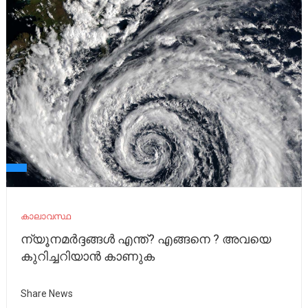
കാലാവസ്ഥ
ന്യൂനമർദ്ദങ്ങൾ എന്ത്? എങ്ങനെ ? അവയെ
കുറിച്ചറിയാൻ കാണുക
Share News