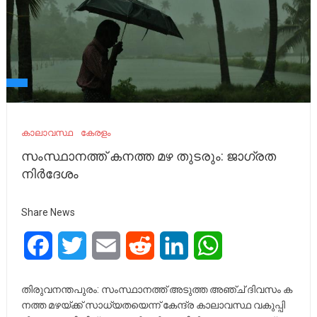
കാലാവസ്ഥ
കേരളം
സംസ്ഥാനത്ത് കനത്ത മഴ തുടരും: ജാഗ്രത
നിർദേശം
Share News
Facebook
Twitter
Email
Reddit
LinkedIn
WhatsApp
തി​രു​വ​ന​ന്ത​പു​രം: സം​സ്ഥാ​ന​ത്ത് അ​ടു​ത്ത അ​ഞ്ച് ദി​വ​സം ക​
ന​ത്ത മ​ഴ​യ്ക്ക് സാ​ധ്യ​ത​യെ​ന്ന് കേ​ന്ദ്ര കാ​ലാ​വ​സ്ഥ വ​കു​പ്പി​