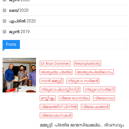
മെയ്‌ 2020
ഏപ്രിൽ 2020
ജൂൺ 2019
Posts
Dr Arun Oommen
Neuroplasticity
അതുല്യ പ്രതിഭ
അത്ഭുതപ്രതിഭാസം
നടൻ മമ്മൂട്ടി
ന്യൂറോ സർജൻ
ന്യൂറോപ്ലാസ്റ്റിസിറ്റി
ന്യൂറോസർജറി
മസ്തിഷ്കം
വിജയ രഹസ്യം
വിജയഗാഥ
വിജയത്തിന് പിന്നിൽ
വിജയപഥങ്ങൾ
വിജയാശംസകൾ
മമ്മൂട്ടി: പ്രതിഭ ജന്മസിദ്ധമല്ല… ദിവസവും