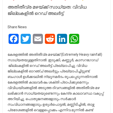
അതിതീവ്ര മഴയ്ക്ക് സാധ്യത: വിവിധ
ജില്ലകളിൽ റെഡ് അലർട്ട്
Share News
Facebook
Twitter
Email
Reddit
LinkedIn
WhatsApp
കേരളത്തിൽ അതിതീവ്ര മഴയ്ക്ക് (Extremely Heavy rainfall)
സാധ്യതയുള്ളതിനാൽ ഇടുക്കി, കണ്ണൂർ, കാസറഗോഡ്
ജില്ലകളിൽ റെഡ് അലർട്ട് പ്രഖ്യാപിച്ചു. വിവിധ
ജില്ലകളിൽ ഓറഞ്ച് അലർട്ടും പ്രഖ്യാപിച്ചിട്ടുണ്ട്.
ബംഗാൾ ഉൾക്കടലിൽ ന്യൂനമർദം രൂപപ്പെടുന്നതിനാൽ
കേരളത്തിൽ കാലവർഷം ശക്തി പ്രാപിക്കുമെന്നും
വിവിധയിടങ്ങളിൽ അടുത്ത ദിവസങ്ങളിൽ അതിതീവ്ര മഴ
ലഭിക്കാൻ സാധ്യതയുണ്ടെന്നും കേന്ദ്ര കാലാവസ്ഥ വകുപ്പ്
അറിയിച്ചു. പൊതുജനങ്ങളോടും സർക്കാർ
സംവിധാനങ്ങളോടും ഉരുൾപൊട്ടൽ, മണ്ണിടിച്ചിൽ, താഴ്ന്ന
പ്രദേശങ്ങളിൽ വെള്ളപ്പൊക്കം എന്നിവ മുന്നിൽ കണ്ട്