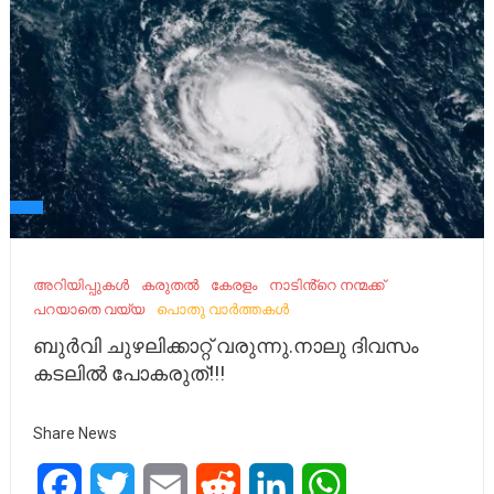
അറിയിപ്പുകൾ
കരുതൽ
കേരളം
നാടിൻ്റെ നന്മക്ക്
പറയാതെ വയ്യ
പൊതു വാർത്തകൾ
ബുർവി ചുഴലിക്കാറ്റ് വരുന്നു.നാലു ദിവസം
കടലിൽ പോകരുത്!!!
Share News
Facebook
Twitter
Email
Reddit
LinkedIn
WhatsApp