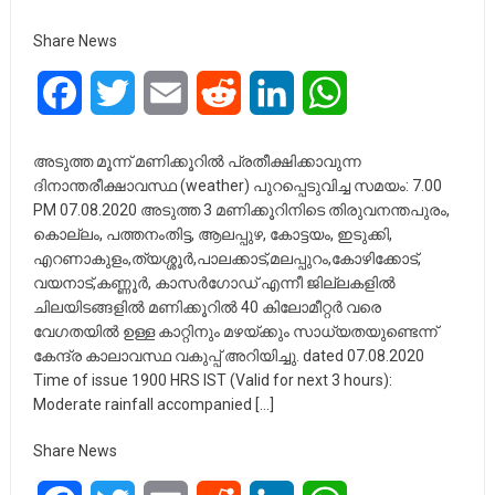
Share News
Facebook
Twitter
Email
Reddit
LinkedIn
WhatsApp
അടുത്ത മൂന്ന് മണിക്കൂറിൽ പ്രതീക്ഷിക്കാവുന്ന
ദിനാന്തരീക്ഷാവസ്ഥ (weather) പുറപ്പെടുവിച്ച സമയം: 7.00
PM 07.08.2020 അടുത്ത 3 മണിക്കൂറിനിടെ തിരുവനന്തപുരം,
കൊല്ലം, പത്തനംതിട്ട, ആലപ്പുഴ, കോട്ടയം, ഇടുക്കി,
എറണാകുളം,ത്യശ്ശൂർ,പാലക്കാട്,മലപ്പുറം,കോഴിക്കോട്,
വയനാട്,കണ്ണൂർ, കാസർഗോഡ് എന്നീ ജില്ലകളിൽ
ചിലയിടങ്ങളിൽ മണിക്കൂറിൽ 40 കിലോമീറ്റർ വരെ
വേഗതയിൽ ഉള്ള കാറ്റിനും മഴയ്ക്കും സാധ്യതയുണ്ടെന്ന്
കേന്ദ്ര കാലാവസ്ഥ വകുപ്പ് അറിയിച്ചു. dated 07.08.2020
Time of issue 1900 HRS IST (Valid for next 3 hours):
Moderate rainfall accompanied […]
Share News