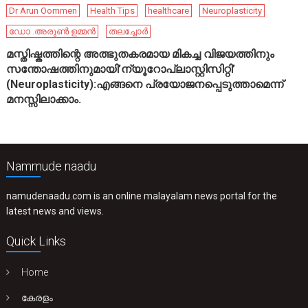
Dr Arun Oommen
Health Tips
healthcare
Neuroplasticity
ഡോ .അരുൺ ഉമ്മൻ
തലച്ചോർ
മസ്തിഷ്കത്തിന്റെ അത്ഭുതകരമായ മികച്ച വിജയത്തിനും
സന്തോഷത്തിനുമായി’ന്യൂറോപ്ലാസ്റ്റിസിറ്റി’
(Neuroplasticity):എങ്ങനെ പ്രയോജനപ്പെടുത്താമെന്ന്
മനസ്സിലാക്കാം.
Nammude naadu
namudenaadu.com is an online malayalam news portal for the
latest news and views.
Quick Links
Home
കേരളം