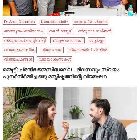
Dr Arun Oommen
Neuroplasticity
അതുല്യ പ്രതിഭ
അത്ഭുതപ്രതിഭാസം
നടൻ മമ്മൂട്ടി
ന്യൂറോ സർജൻ
ന്യൂറോപ്ലാസ്റ്റിസിറ്റി
ന്യൂറോസർജറി
മസ്തിഷ്കം
വിജയ രഹസ്യം
വിജയഗാഥ
വിജയത്തിന് പിന്നിൽ
വിജയപഥങ്ങൾ
വിജയാശംസകൾ
മമ്മൂട്ടി: പ്രതിഭ ജന്മസിദ്ധമല്ല… ദിവസവും സ്വയം
പുനർനിർമ്മിച്ച ഒരു മസ്തിഷ്കത്തിന്റെ വിജയകഥ