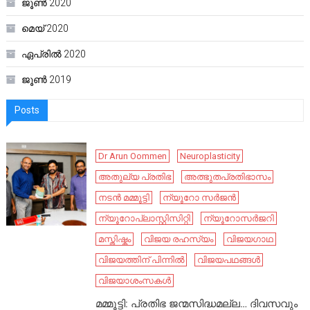
ജൂൺ 2020
മെയ്‌ 2020
ഏപ്രിൽ 2020
ജൂൺ 2019
Posts
Dr Arun Oommen
Neuroplasticity
അതുല്യ പ്രതിഭ
അത്ഭുതപ്രതിഭാസം
നടൻ മമ്മൂട്ടി
ന്യൂറോ സർജൻ
ന്യൂറോപ്ലാസ്റ്റിസിറ്റി
ന്യൂറോസർജറി
മസ്തിഷ്കം
വിജയ രഹസ്യം
വിജയഗാഥ
വിജയത്തിന് പിന്നിൽ
വിജയപഥങ്ങൾ
വിജയാശംസകൾ
മമ്മൂട്ടി: പ്രതിഭ ജന്മസിദ്ധമല്ല… ദിവസവും