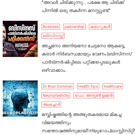
“അവൾ ചിരിക്കുന്നു… പക്ഷേ ആ ചിരിക്ക്
പിന്നിൽ ഒരു തകർന്ന മനസ്സുണ്ട്.”
Business
partnership
കരാറുകൾ
ബിസിനസ്സ്
അച്ഛനോ അനിയനോ ചേട്ടനോ ആകട്ടെ,
കരാർ നിർബന്ധമായും വേണം |ബിസിനസ്
പാർട്ണർഷിപ്പിലെ പറ്റിക്കപ്പെടലുകൾ
ഒഴിവാക്കാം..
Dr Arun Oommen
Health Tips
healthcare
Neuroplasticity
ഡോ .അരുൺ ഉമ്മൻ
തലച്ചോർ
മസ്തിഷ്കത്തിന്റെ അത്ഭുതകരമായ മികച്ച
വിജയത്തിനും
സന്തോഷത്തിനുമായി’ന്യൂറോപ്ലാസ്റ്റിസിറ്റി’