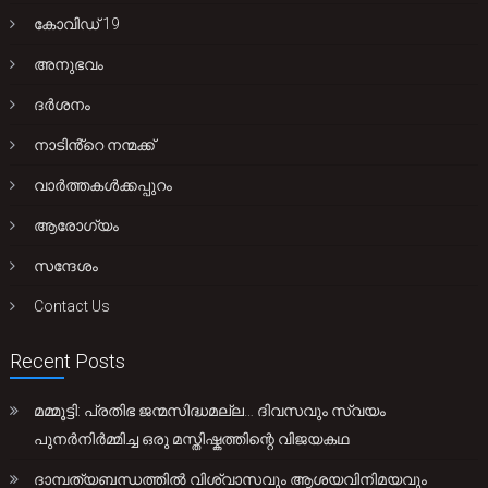
കോവിഡ് 19
അനുഭവം
ദർശനം
നാടിൻ്റെ നന്മക്ക്
വാർത്തകൾക്കപ്പുറം
ആരോഗ്യം
സന്ദേശം
Contact Us
Recent Posts
മമ്മൂട്ടി: പ്രതിഭ ജന്മസിദ്ധമല്ല… ദിവസവും സ്വയം
പുനർനിർമ്മിച്ച ഒരു മസ്തിഷ്കത്തിന്റെ വിജയകഥ
ദാമ്പത്യബന്ധത്തിൽ വിശ്വാസവും ആശയവിനിമയവും