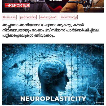
Business
partnership
കരാറുകൾ
ബിസിനസ്സ്
അച്ഛനോ അനിയനോ ചേട്ടനോ ആകട്ടെ, കരാർ
നിർബന്ധമായും വേണം |ബിസിനസ് പാർട്ണർഷിപ്പിലെ
പറ്റിക്കപ്പെടലുകൾ ഒഴിവാക്കാം..