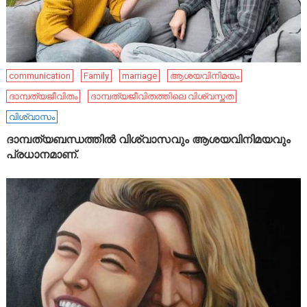
communication
Family
marriage
ആശയവിനിമയം
ദാമ്പത്യജീവിതം
ദാമ്പത്യജീവിതത്തിലെ വിശ്വസ്തത
വിശ്വാസം
ദാമ്പത്യബന്ധത്തിൽ വിശ്വാസവും ആശയവിനിമയവും
പ്രധാനമാണ്.