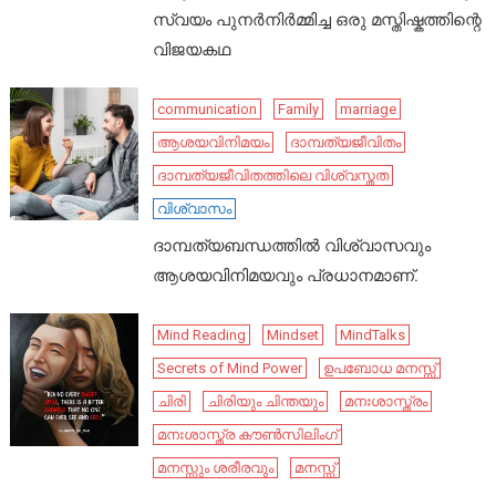
സ്വയം പുനർനിർമ്മിച്ച ഒരു മസ്തിഷ്കത്തിന്റെ
വിജയകഥ
communication
Family
marriage
ആശയവിനിമയം
ദാമ്പത്യജീവിതം
ദാമ്പത്യജീവിതത്തിലെ വിശ്വസ്തത
വിശ്വാസം
ദാമ്പത്യബന്ധത്തിൽ വിശ്വാസവും
ആശയവിനിമയവും പ്രധാനമാണ്.
Mind Reading
Mindset
MindTalks
Secrets of Mind Power
ഉപബോധ മനസ്സ്
ചിരി
ചിരിയും ചിന്തയും
മനഃശാസ്ത്രം
മനഃശാസ്ത്ര കൗൺസിലിംഗ്
മനസ്സും ശരീരവും
മനസ്സ്