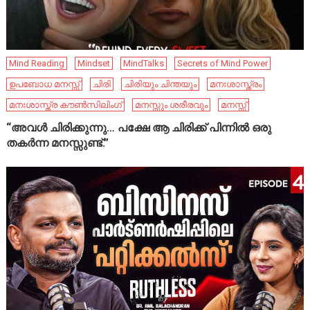
Mind Reading
Mindset
MindTalks
Secrets of Mind Power
ഉപബോധ മനസ്സ്
ചിരി
ചിരിയും ചിന്തയും
മനഃശാസ്ത്രം
മനഃശാസ്ത്ര കൗൺസിലിംഗ്
മനസ്സും ശരീരവും
മനസ്സ്
“അവൾ ചിരിക്കുന്നു… പക്ഷേ ആ ചിരിക്ക് പിന്നിൽ ഒരു
തകർന്ന മനസ്സുണ്ട്.”