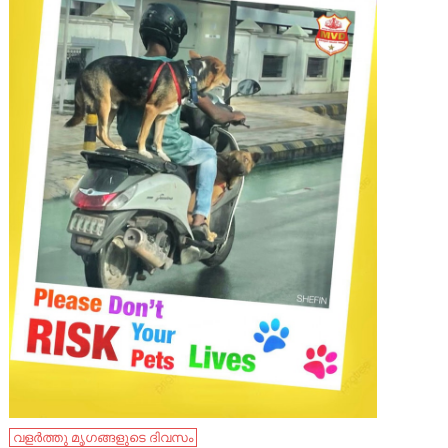
വളർത്തു മൃഗങ്ങളുടെ ദിവസം