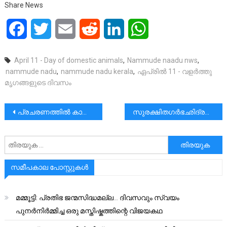
Share News
Facebook
Twitter
Email
Reddit
LinkedIn
WhatsApp
April 11 - Day of domestic animals
,
Nammude naadu nws
,
nammude nadu
,
nammude nadu kerala
,
ഏപ്രിൽ 11 - വളർത്തു
മൃഗങ്ങളുടെ ദിവസം
പോസ്റ്റുകളിലൂടെ
പ്രചരണത്തിൽ കാലോചിതമായ മാറ്റങ്ങൾ ഉണ്ടാക്കാൻ ആര് മുൻകൈ എടുക്കും?
സുരക്ഷിതഗർഭഛിദ്രത്തിനുള്ള പ്രാപ്യത സർക്കാർ പ്രചാരണം ഒഴിവാക്കണം:പ്രൊ ലൈഫ്
അനേഷിക്കുക
സമീപകാല പോസ്റ്റുകൾ
മമ്മൂട്ടി: പ്രതിഭ ജന്മസിദ്ധമല്ല… ദിവസവും സ്വയം
പുനർനിർമ്മിച്ച ഒരു മസ്തിഷ്കത്തിന്റെ വിജയകഥ