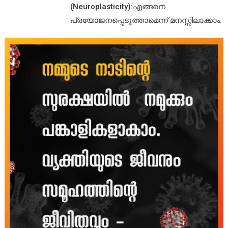
(Neuroplasticity):എങ്ങനെ
പ്രയോജനപ്പെടുത്താമെന്ന് മനസ്സിലാക്കാം.