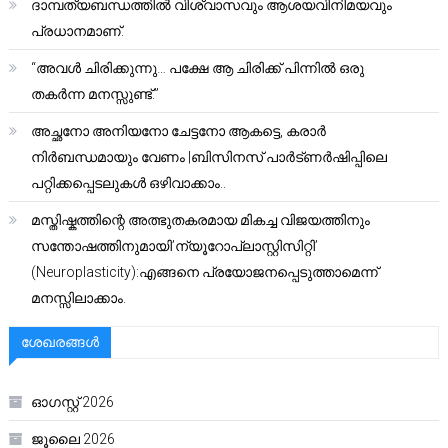
ദാമ്പത്യബന്ധത്തിൽ വിശ്വാസവും ആശയവിനിമയവും
പ്രധാനമാണ്.
“അവൾ ചിരിക്കുന്നു… പക്ഷേ ആ ചിരിക്ക് പിന്നിൽ ഒരു
തകർന്ന മനസ്സുണ്ട്.”
അച്ഛനോ അനിയനോ ചേട്ടനോ ആകട്ടെ, കരാർ
നിർബന്ധമായും വേണം |ബിസിനസ് പാർട്ണർഷിപ്പിലെ
പറ്റിക്കപ്പെടലുകൾ ഒഴിവാക്കാം..
മസ്തിഷ്കത്തിന്റെ അത്ഭുതകരമായ മികച്ച വിജയത്തിനും
സന്തോഷത്തിനുമായി’ന്യൂറോപ്ലാസ്റ്റിസിറ്റി’
(Neuroplasticity):എങ്ങനെ പ്രയോജനപ്പെടുത്താമെന്ന്
മനസ്സിലാക്കാം.
ശേഖരങ്ങൾ
ഓഗസ്റ്റ്‌ 2026
ജൂലൈ 2026