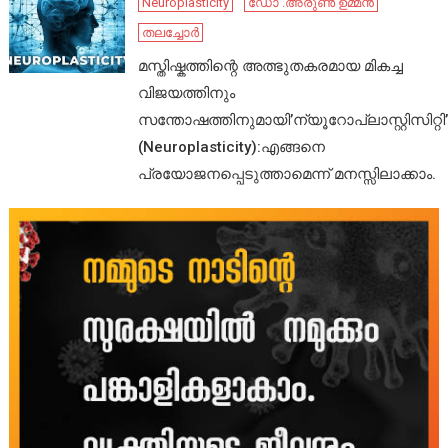
Neuroplasticity
ഡോ .അരുൺ ഉമ്മൻ
തലച്ചോർ
മസ്തിഷ്കത്തിന്റെ അത്ഭുതകരമായ മികച്ച
വിജയത്തിനും
സന്തോഷത്തിനുമായി’ന്യൂറോപ്ലാസ്റ്റിസിറ്റി’
(Neuroplasticity):എങ്ങനെ
പ്രയോജനപ്പെടുത്താമെന്ന് മനസ്സിലാക്കാം.