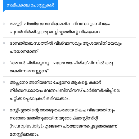
സമീപകാല പോസ്റ്റുകൾ
മമ്മൂട്ടി: പ്രതിഭ ജന്മസിദ്ധമല്ല… ദിവസവും സ്വയം
പുനർനിർമ്മിച്ച ഒരു മസ്തിഷ്കത്തിന്റെ വിജയകഥ
ദാമ്പത്യബന്ധത്തിൽ വിശ്വാസവും ആശയവിനിമയവും
പ്രധാനമാണ്.
“അവൾ ചിരിക്കുന്നു… പക്ഷേ ആ ചിരിക്ക് പിന്നിൽ ഒരു
തകർന്ന മനസ്സുണ്ട്.”
അച്ഛനോ അനിയനോ ചേട്ടനോ ആകട്ടെ, കരാർ
നിർബന്ധമായും വേണം |ബിസിനസ് പാർട്ണർഷിപ്പിലെ
പറ്റിക്കപ്പെടലുകൾ ഒഴിവാക്കാം..
മസ്തിഷ്കത്തിന്റെ അത്ഭുതകരമായ മികച്ച വിജയത്തിനും
സന്തോഷത്തിനുമായി’ന്യൂറോപ്ലാസ്റ്റിസിറ്റി’
(Neuroplasticity):എങ്ങനെ പ്രയോജനപ്പെടുത്താമെന്ന്
മനസ്സിലാക്കാം.