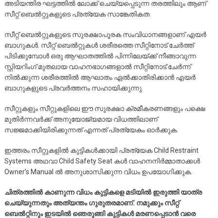
അടിയന്തിര ഘട്ടത്തിൽ ലോക്ക് ചെയ്യപ്പെടുന്ന തരത്തിലും ആണ്
സീറ്റ് ബെൽറ്റുകളുടെ പ്രത്യേക സാങ്കേതികത.
സീറ്റ് ബെൽറ്റുകളുടെ സുരക്ഷാപൂരക സംവിധാനങ്ങളാണ് എയർ
ബാഗുകൾ. സീറ്റ് ബെൽറ്റുകൾ ശരീരത്തെ സീറ്റിനോട് ചേർത്ത്
പിടിക്കുമ്പോൾ ഒരു ആഘാതത്തിൽ പിന്നിലേയ്ക്ക് നീങ്ങാവുന്ന
സ്റ്റിയറിംഗ് മുതലായ വാഹനഭാഗങ്ങളാൽ സീറ്റിനോട് ചേർന്ന്
നിൽക്കുന്ന ശരീരത്തിൽ ആഘാതം ഏൽക്കാതിരിക്കാൻ എയർ
ബാഗുകളുടെ പ്രവർത്തനം സഹായിക്കുന്നു.
സീറ്റുകളും സീറ്റുകളിലെ ഈ സുരക്ഷാ ക്രമീകരണങ്ങളും പക്ഷെ
മുതിർന്നവർക്ക് അനുയോജ്യമായ വിധത്തിലാണ്
സജ്ജമാക്കിയിരിക്കുന്നത് എന്നത് പ്രത്യേകം ഓർക്കുക.
ഇത്തരം സീറ്റുകളിൽ കുട്ടികൾക്കായി പ്രത്യേക Child Restraint
Systems അഥവാ Child Safety Seat കൾ വാഹനനിർമ്മാതാക്കൾ
Owner’s Manual ൽ അനുശാസിക്കുന്ന വിധം ഉപയോഗിക്കുക.
ചിത്രത്തിൽ കാണുന്ന വിധം കുട്ടികളെ മടിയിൽ ഇരുത്തി യാത്ര
ചെയ്യുന്നതും അത്യന്തം ഗുരുതരമാണ്. നമുക്കും സീറ്റ്
ബെൽറ്റിനും ഇടയിൽ ഞെരുങ്ങി കുട്ടികൾ മരണപ്പെടാൻ വരെ