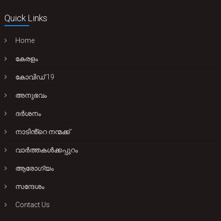
Quick Links
Home
കേരളം
കോവിഡ് 19
അനുഭവം
ദർശനം
നാടിൻ്റെ നന്മക്ക്
വാർത്തകൾക്കപ്പുറം
ആരോഗ്യം
സന്ദേശം
Contact Us