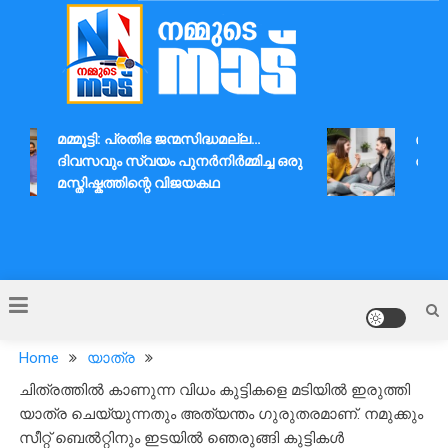
Skip
to
content
Nammude Naadu
മമ്മൂട്ടി: പ്രതിഭ ജന്മസിദ്ധമല്ല…
ദാമ്പത
ദിവസവും സ്വയം പുനർനിർമ്മിച്ച ഒരു
ആശയവിന
മസ്തിഷ്കത്തിന്റെ വിജയകഥ
Home
യാത്ര
ചിത്രത്തിൽ കാണുന്ന വിധം കുട്ടികളെ മടിയിൽ ഇരുത്തി
യാത്ര ചെയ്യുന്നതും അത്യന്തം ഗുരുതരമാണ്. നമുക്കും
സീറ്റ് ബെൽറ്റിനും ഇടയിൽ ഞെരുങ്ങി കുട്ടികൾ