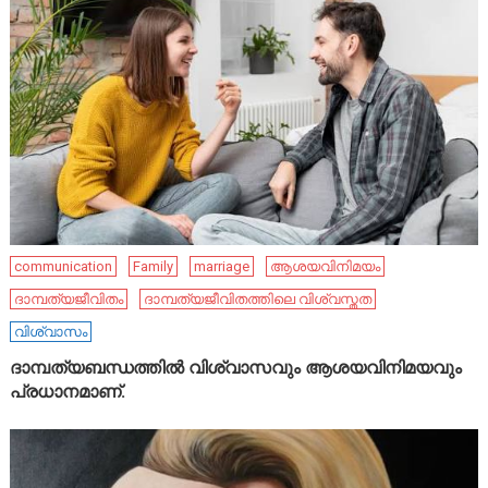
communication
Family
marriage
ആശയവിനിമയം
ദാമ്പത്യജീവിതം
ദാമ്പത്യജീവിതത്തിലെ വിശ്വസ്തത
വിശ്വാസം
ദാമ്പത്യബന്ധത്തിൽ വിശ്വാസവും ആശയവിനിമയവും
പ്രധാനമാണ്.