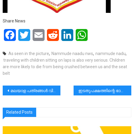
Share News
Facebook
Twitter
Email
Reddit
LinkedIn
WhatsApp
As seen in the picture
,
Nammude naadu nws
,
nammude nadu
,
traveling with children sitting on laps is also very serious. Children
are more likely to die from being crushed between us and the seat
belt
പോസ്റ്റുകളിലൂടെ
മലയാള പത്രങ്ങള്‍ വില കൂട്ടുന്നു; നിരക്കുവർധന അറിയിച്ചു; പേജ് കുറഞ്ഞാലും വില മുകളിലേക്ക് തന്നെ!!
ഇടതുപക്ഷത്തിന്റെ ഭാഗമായി നിയമസഭയിൽ എത്തിയ പി വി അൻവർ പാർടിയെ തകർക്കാൻ ശ്രമിക്കുന്നവരുടെ ആയുധമായി മാറിയിരിക്കുന്നു.|മന്ത്രി പി .രാജീവ്
Related Posts