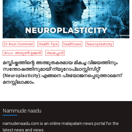
Dr Arun Oommen
Health Tips
healthcare
Neuroplasticity
ഡോ .അരുൺ ഉമ്മൻ
തലച്ചോർ
മസ്തിഷ്കത്തിന്റെ അത്ഭുതകരമായ മികച്ച വിജയത്തിനും
സന്തോഷത്തിനുമായി’ന്യൂറോപ്ലാസ്റ്റിസിറ്റി’
(Neuroplasticity):എങ്ങനെ പ്രയോജനപ്പെടുത്താമെന്ന്
മനസ്സിലാക്കാം.
Nammude naadu
namudenaadu.com is an online malayalam news portal for the
latest news and views.