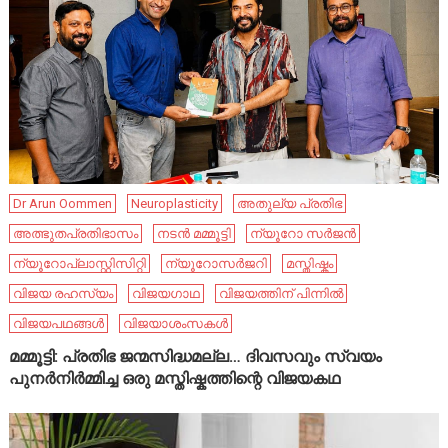
Dr Arun Oommen
Neuroplasticity
അതുല്യ പ്രതിഭ
അത്ഭുതപ്രതിഭാസം
നടൻ മമ്മൂട്ടി
ന്യൂറോ സർജൻ
ന്യൂറോപ്ലാസ്റ്റിസിറ്റി
ന്യൂറോസർജറി
മസ്തിഷ്കം
വിജയ രഹസ്യം
വിജയഗാഥ
വിജയത്തിന് പിന്നിൽ
വിജയപഥങ്ങൾ
വിജയാശംസകൾ
മമ്മൂട്ടി: പ്രതിഭ ജന്മസിദ്ധമല്ല… ദിവസവും സ്വയം
പുനർനിർമ്മിച്ച ഒരു മസ്തിഷ്കത്തിന്റെ വിജയകഥ