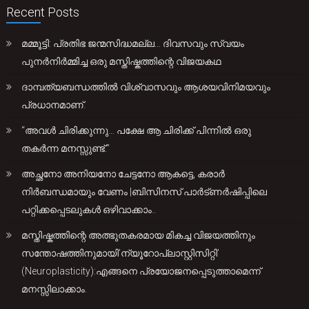
Recent Posts
മമ്മൂട്ടി: പ്രതിഭ ജന്മസിദ്ധമല്ല… ദിവസവും സ്വയം
പുനർനിർമ്മിച്ച ഒരു മസ്തിഷ്കത്തിന്റെ വിജയകഥ
ദാമ്പത്യബന്ധത്തിൽ വിശ്വാസവും ആശയവിനിമയവും
പ്രധാനമാണ്.
“അവൾ ചിരിക്കുന്നു… പക്ഷേ ആ ചിരിക്ക് പിന്നിൽ ഒരു
തകർന്ന മനസ്സുണ്ട്.”
അച്ഛനോ അനിയനോ ചേട്ടനോ ആകട്ടെ, കരാർ
നിർബന്ധമായും വേണം |ബിസിനസ് പാർട്ണർഷിപ്പിലെ
പറ്റിക്കപ്പെടലുകൾ ഒഴിവാക്കാം..
മസ്തിഷ്കത്തിന്റെ അത്ഭുതകരമായ മികച്ച വിജയത്തിനും
സന്തോഷത്തിനുമായി’ന്യൂറോപ്ലാസ്റ്റിസിറ്റി’
(Neuroplasticity):എങ്ങനെ പ്രയോജനപ്പെടുത്താമെന്ന്
മനസ്സിലാക്കാം.