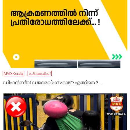
MVD Kerala
ഡ്രൈവിംഗ്
ഡിഫൻസീവ് ഡ്രൈവിംഗ് എന്ത് ?എങ്ങിനെ ?….