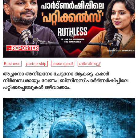
Business
partnership
കരാറുകൾ
ബിസിനസ്സ്
അച്ഛനോ അനിയനോ ചേട്ടനോ ആകട്ടെ, കരാർ
നിർബന്ധമായും വേണം |ബിസിനസ് പാർട്ണർഷിപ്പിലെ
പറ്റിക്കപ്പെടലുകൾ ഒഴിവാക്കാം..