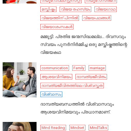
ന്യൂറോപ്ലാസ്റ്റിസിറ്റി
ന്യൂറോസർജറി
മസ്തിഷ്കം
വിജയ രഹസ്യം
വിജയഗാഥ
വിജയത്തിന് പിന്നിൽ
വിജയപഥങ്ങൾ
വിജയാശംസകൾ
മമ്മൂട്ടി: പ്രതിഭ ജന്മസിദ്ധമല്ല… ദിവസവും
സ്വയം പുനർനിർമ്മിച്ച ഒരു മസ്തിഷ്കത്തിന്റെ
വിജയകഥ
communication
Family
marriage
ആശയവിനിമയം
ദാമ്പത്യജീവിതം
ദാമ്പത്യജീവിതത്തിലെ വിശ്വസ്തത
വിശ്വാസം
ദാമ്പത്യബന്ധത്തിൽ വിശ്വാസവും
ആശയവിനിമയവും പ്രധാനമാണ്.
Mind Reading
Mindset
MindTalks