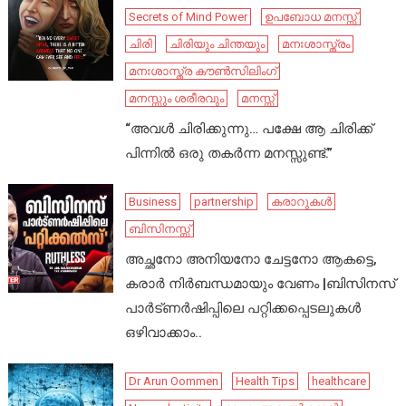
Secrets of Mind Power
ഉപബോധ മനസ്സ്
ചിരി
ചിരിയും ചിന്തയും
മനഃശാസ്ത്രം
മനഃശാസ്ത്ര കൗൺസിലിംഗ്
മനസ്സും ശരീരവും
മനസ്സ്
“അവൾ ചിരിക്കുന്നു… പക്ഷേ ആ ചിരിക്ക്
പിന്നിൽ ഒരു തകർന്ന മനസ്സുണ്ട്.”
Business
partnership
കരാറുകൾ
ബിസിനസ്സ്
അച്ഛനോ അനിയനോ ചേട്ടനോ ആകട്ടെ,
കരാർ നിർബന്ധമായും വേണം |ബിസിനസ്
പാർട്ണർഷിപ്പിലെ പറ്റിക്കപ്പെടലുകൾ
ഒഴിവാക്കാം..
Dr Arun Oommen
Health Tips
healthcare