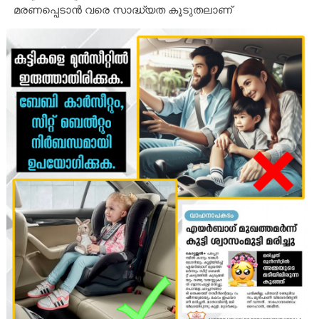
മരണപ്പെടാൻ വരെ സാദ്ധ്യത കൂടുതലാണ്