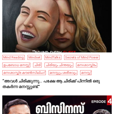
Mind Reading
Mindset
MindTalks
Secrets of Mind Power
ഉപബോധ മനസ്സ്
ചിരി
ചിരിയും ചിന്തയും
മനഃശാസ്ത്രം
മനഃശാസ്ത്ര കൗൺസിലിംഗ്
മനസ്സും ശരീരവും
മനസ്സ്
“അവൾ ചിരിക്കുന്നു… പക്ഷേ ആ ചിരിക്ക് പിന്നിൽ ഒരു
തകർന്ന മനസ്സുണ്ട്.”