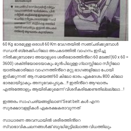
60 Kg ഭാരമുള്ള ഒരാൾ 60 Km വേഗതയിൽ സഞ്ചരിക്കുമ്പോൾ
സഡൻ ബ്രേക്കിംഗിലോ അപകടത്തിൽ വാഹനം ഇടിച്ചു
നിൽക്കുമ്പോഴോ
അയാളുടെ ശരീരഭാരത്തിൻ്റെ 60 മടങ്ങ് (60 x 60 =
3600) ശക്തിയോടെയാകും മുൻപിലുള്ള ഗ്ലാസ്സിലോ സീറ്റിലോ
യാത്രക്കാരിലോ വാഹനത്തിൻ്റെ മറ്റു ഭാഗങ്ങളിലോ പോയി
ഇടിക്കുന്നത്. ആ സമയത്ത് 60 കിലോ ഭാരം ഏകദേശം 800 കിലോ
ഭാരമായിട്ടാകും അനുഭവപ്പെടുക….!! ഇതിൻ്റെ ആഘാതം
എത്രത്തോളും ആയിരിക്കുമെന്ന് വിശദീകരിക്കേണ്ടതില്ലല്ലോ….!
ഇത്തരം സാഹചര്യങ്ങളിലാണ് Seat belt കൾ എന്ന
സുരക്ഷാവളളികൾ ഏകരക്ഷകരാവുന്നത്
സാധാരണ അവസ്ഥയിൽ ശരീരത്തിൻ്റെ
സ്വാഭാവികചലനങ്ങൾക്ക് ബുദ്ധിമുട്ടില്ലാത്ത വിധത്തിലും