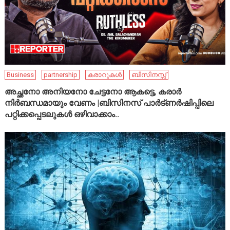
Business
partnership
കരാറുകൾ
ബിസിനസ്സ്
അച്ഛനോ അനിയനോ ചേട്ടനോ ആകട്ടെ, കരാർ
നിർബന്ധമായും വേണം |ബിസിനസ് പാർട്ണർഷിപ്പിലെ
പറ്റിക്കപ്പെടലുകൾ ഒഴിവാക്കാം..