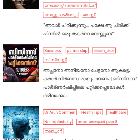
മനഃശാസ്ത്ര കൗൺസിലിംഗ്
മനസ്സും ശരീരവും
മനസ്സ്
“അവൾ ചിരിക്കുന്നു… പക്ഷേ ആ ചിരിക്ക്
പിന്നിൽ ഒരു തകർന്ന മനസ്സുണ്ട്.”
Business
partnership
കരാറുകൾ
ബിസിനസ്സ്
അച്ഛനോ അനിയനോ ചേട്ടനോ ആകട്ടെ,
കരാർ നിർബന്ധമായും വേണം |ബിസിനസ്
പാർട്ണർഷിപ്പിലെ പറ്റിക്കപ്പെടലുകൾ
ഒഴിവാക്കാം..
Dr Arun Oommen
Health Tips
healthcare
Neuroplasticity
ഡോ .അരുൺ ഉമ്മൻ
തലച്ചോർ