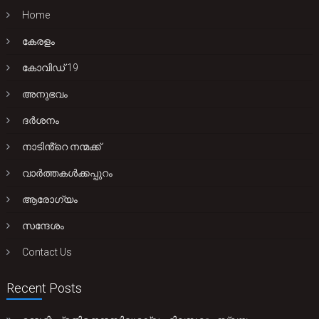
Home
കേരളം
കോവിഡ് 19
അനുഭവം
ദർശനം
നാടിൻ്റെ നന്മക്ക്
വാർത്തകൾക്കപ്പുറം
ആരോഗ്യം
സന്ദേശം
Contact Us
Recent Posts