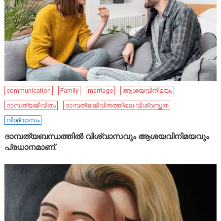
communication
Family
marriage
ആശയവിനിമയം
ദാമ്പത്യജീവിതം
ദാമ്പത്യജീവിതത്തിലെ വിശ്വസ്തത
വിശ്വാസം
ദാമ്പത്യബന്ധത്തിൽ വിശ്വാസവും ആശയവിനിമയവും
പ്രധാനമാണ്.