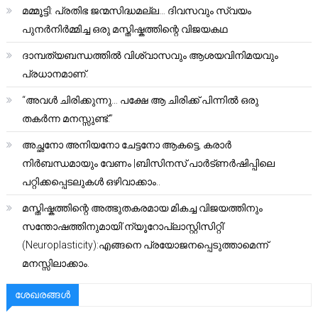
മമ്മൂട്ടി: പ്രതിഭ ജന്മസിദ്ധമല്ല… ദിവസവും സ്വയം
പുനർനിർമ്മിച്ച ഒരു മസ്തിഷ്കത്തിന്റെ വിജയകഥ
ദാമ്പത്യബന്ധത്തിൽ വിശ്വാസവും ആശയവിനിമയവും
പ്രധാനമാണ്.
“അവൾ ചിരിക്കുന്നു… പക്ഷേ ആ ചിരിക്ക് പിന്നിൽ ഒരു
തകർന്ന മനസ്സുണ്ട്.”
അച്ഛനോ അനിയനോ ചേട്ടനോ ആകട്ടെ, കരാർ
നിർബന്ധമായും വേണം |ബിസിനസ് പാർട്ണർഷിപ്പിലെ
പറ്റിക്കപ്പെടലുകൾ ഒഴിവാക്കാം..
മസ്തിഷ്കത്തിന്റെ അത്ഭുതകരമായ മികച്ച വിജയത്തിനും
സന്തോഷത്തിനുമായി’ന്യൂറോപ്ലാസ്റ്റിസിറ്റി’
(Neuroplasticity):എങ്ങനെ പ്രയോജനപ്പെടുത്താമെന്ന്
മനസ്സിലാക്കാം.
ശേഖരങ്ങൾ