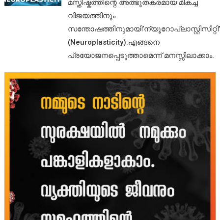
മസ്തിഷ്കത്തിന്റെ അത്ഭുതകരമായ മികച്ച
വിജയത്തിനും
സന്തോഷത്തിനുമായി’ന്യൂറോപ്ലാസ്റ്റിസിറ്റി’
(Neuroplasticity):എങ്ങനെ
പ്രയോജനപ്പെടുത്താമെന്ന് മനസ്സിലാക്കാം.