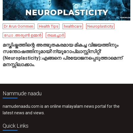
Dr Arun Oommen
Health Tips
healthcare
Neuroplasticity
ഡോ .അരുൺ ഉമ്മൻ
തലച്ചോർ
മസ്തിഷ്കത്തിന്റെ അത്ഭുതകരമായ മികച്ച വിജയത്തിനും
സന്തോഷത്തിനുമായി’ന്യൂറോപ്ലാസ്റ്റിസിറ്റി’
(Neuroplasticity):എങ്ങനെ പ്രയോജനപ്പെടുത്താമെന്ന്
മനസ്സിലാക്കാം.
Nammude naadu
namudenaadu.com is an online malayalam news portal for the
latest news and views.
Quick Links