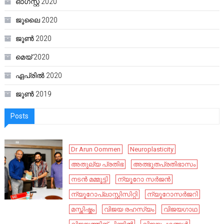
ഓഗസ്റ്റ്‌ 2020
ജൂലൈ 2020
ജൂൺ 2020
മെയ്‌ 2020
ഏപ്രിൽ 2020
ജൂൺ 2019
Posts
Dr Arun Oommen
Neuroplasticity
അതുല്യ പ്രതിഭ
അത്ഭുതപ്രതിഭാസം
നടൻ മമ്മൂട്ടി
ന്യൂറോ സർജൻ
ന്യൂറോപ്ലാസ്റ്റിസിറ്റി
ന്യൂറോസർജറി
മസ്തിഷ്കം
വിജയ രഹസ്യം
വിജയഗാഥ