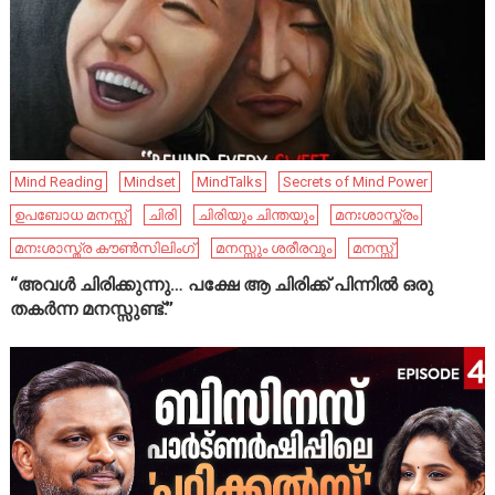
Mind Reading
Mindset
MindTalks
Secrets of Mind Power
ഉപബോധ മനസ്സ്
ചിരി
ചിരിയും ചിന്തയും
മനഃശാസ്ത്രം
മനഃശാസ്ത്ര കൗൺസിലിംഗ്
മനസ്സും ശരീരവും
മനസ്സ്
“അവൾ ചിരിക്കുന്നു… പക്ഷേ ആ ചിരിക്ക് പിന്നിൽ ഒരു
തകർന്ന മനസ്സുണ്ട്.”