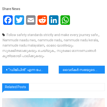
Share News
Facebook
Twitter
Email
Reddit
LinkedIn
WhatsApp
Follow safety standards strictly and make every journey safe.
,
Nammude naadu nws
,
nammude nadu
,
nammude nadu kerala
,
nammude nadu malayalam
,
ഓരോ യാത്രയും
സുരക്ഷിതമാക്കുകയും ചെയ്യുക.
,
സുരക്ഷാ മാനദണ്ഡങ്ങൾ
കൃത്യമായി പാലിക്കുകയും
പോസ്റ്റുകളിലൂടെ
“ഡിജിപിൻ” എന്ന പേരിൽ ഒരു ഡിജിറ്റൽ പിൻകോഡ് സിസ്റ്റം | UPI പോലെ ഒരു ഡിജിറ്റൽ പബ്ലിക്ക് ഇൻഫ്രാസ്ട്രക്ചർ (DPI) ആയിട്ടാണ് ഡിജിപിൻ വിഭാവനം ചെയ്തിരിക്കുന്നത്.
വൈദികർ സഭയുടെ ഐക്യത്തിനായി നിരന്തരം പ്രാർത്ഥിക്കണം: ലെയോ പതിനാലാമൻ പാപ്പ
Related Posts