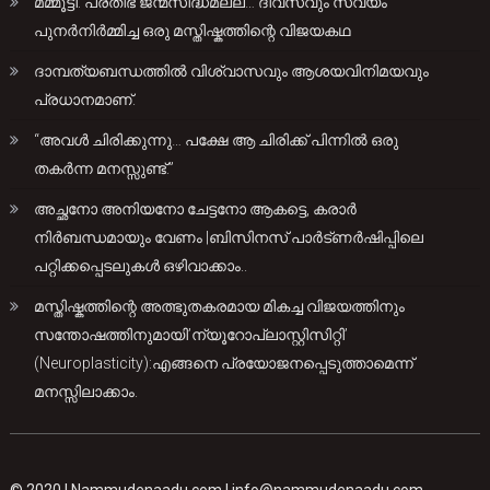
മമ്മൂട്ടി: പ്രതിഭ ജന്മസിദ്ധമല്ല… ദിവസവും സ്വയം
പുനർനിർമ്മിച്ച ഒരു മസ്തിഷ്കത്തിന്റെ വിജയകഥ
ദാമ്പത്യബന്ധത്തിൽ വിശ്വാസവും ആശയവിനിമയവും
പ്രധാനമാണ്.
“അവൾ ചിരിക്കുന്നു… പക്ഷേ ആ ചിരിക്ക് പിന്നിൽ ഒരു
തകർന്ന മനസ്സുണ്ട്.”
അച്ഛനോ അനിയനോ ചേട്ടനോ ആകട്ടെ, കരാർ
നിർബന്ധമായും വേണം |ബിസിനസ് പാർട്ണർഷിപ്പിലെ
പറ്റിക്കപ്പെടലുകൾ ഒഴിവാക്കാം..
മസ്തിഷ്കത്തിന്റെ അത്ഭുതകരമായ മികച്ച വിജയത്തിനും
സന്തോഷത്തിനുമായി’ന്യൂറോപ്ലാസ്റ്റിസിറ്റി’
(Neuroplasticity):എങ്ങനെ പ്രയോജനപ്പെടുത്താമെന്ന്
മനസ്സിലാക്കാം.