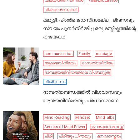
വിജയത്തിന് പിന്നിൽ
വിജയപഥങ്ങൾ
വിജയാശംസകൾ
മമ്മൂട്ടി: പ്രതിഭ ജന്മസിദ്ധമല്ല… ദിവസവും
സ്വയം പുനർനിർമ്മിച്ച ഒരു മസ്തിഷ്കത്തിന്റെ
വിജയകഥ
communication
Family
marriage
ആശയവിനിമയം
ദാമ്പത്യജീവിതം
ദാമ്പത്യജീവിതത്തിലെ വിശ്വസ്തത
വിശ്വാസം
ദാമ്പത്യബന്ധത്തിൽ വിശ്വാസവും
ആശയവിനിമയവും പ്രധാനമാണ്.
Mind Reading
Mindset
MindTalks
Secrets of Mind Power
ഉപബോധ മനസ്സ്
ചിരി
ചിരിയും ചിന്തയും
മനഃശാസ്ത്രം