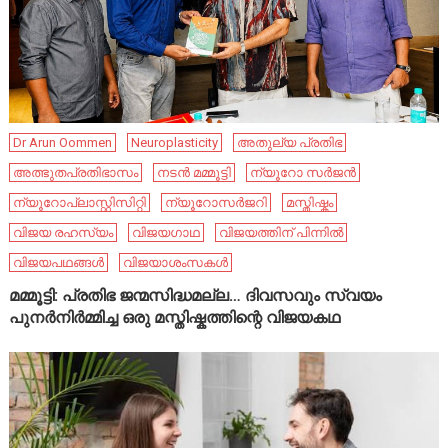
Dr Arun Oommen
Neuroplasticity
അതുല്യ പ്രതിഭ
അത്ഭുതപ്രതിഭാസം
നടൻ മമ്മൂട്ടി
ന്യൂറോ സർജൻ
ന്യൂറോപ്ലാസ്റ്റിസിറ്റി
ന്യൂറോസർജറി
മസ്തിഷ്കം
വിജയ രഹസ്യം
വിജയഗാഥ
വിജയത്തിന് പിന്നിൽ
വിജയപഥങ്ങൾ
വിജയാശംസകൾ
മമ്മൂട്ടി: പ്രതിഭ ജന്മസിദ്ധമല്ല… ദിവസവും സ്വയം
പുനർനിർമ്മിച്ച ഒരു മസ്തിഷ്കത്തിന്റെ വിജയകഥ