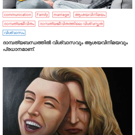
communication
Family
marriage
ആശയവിനിമയം
ദാമ്പത്യജീവിതം
ദാമ്പത്യജീവിതത്തിലെ വിശ്വസ്തത
വിശ്വാസം
ദാമ്പത്യബന്ധത്തിൽ വിശ്വാസവും ആശയവിനിമയവും
പ്രധാനമാണ്.