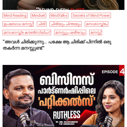
Mind Reading
Mindset
MindTalks
Secrets of Mind Power
ഉപബോധ മനസ്സ്
ചിരി
ചിരിയും ചിന്തയും
മനഃശാസ്ത്രം
മനഃശാസ്ത്ര കൗൺസിലിംഗ്
മനസ്സും ശരീരവും
മനസ്സ്
“അവൾ ചിരിക്കുന്നു… പക്ഷേ ആ ചിരിക്ക് പിന്നിൽ ഒരു
തകർന്ന മനസ്സുണ്ട്.”