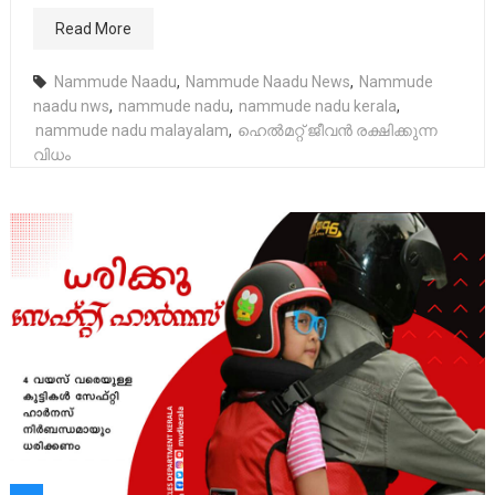
Read More
Nammude Naadu
,
Nammude Naadu News
,
Nammude
naadu nws
,
nammude nadu
,
nammude nadu kerala
,
nammude nadu malayalam
,
ഹെൽമറ്റ് ജീവൻ രക്ഷിക്കുന്ന
വിധം