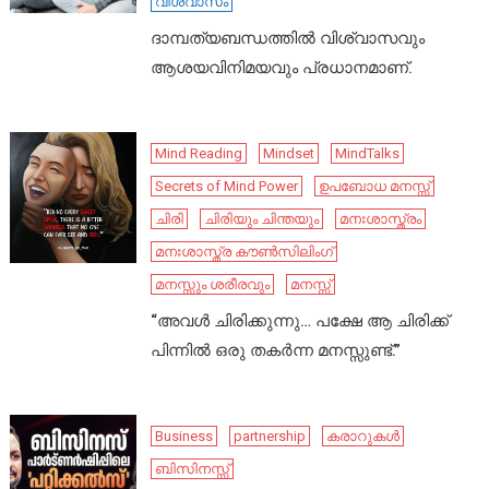
വിശ്വാസം
ദാമ്പത്യബന്ധത്തിൽ വിശ്വാസവും
ആശയവിനിമയവും പ്രധാനമാണ്.
Mind Reading
Mindset
MindTalks
Secrets of Mind Power
ഉപബോധ മനസ്സ്
ചിരി
ചിരിയും ചിന്തയും
മനഃശാസ്ത്രം
മനഃശാസ്ത്ര കൗൺസിലിംഗ്
മനസ്സും ശരീരവും
മനസ്സ്
“അവൾ ചിരിക്കുന്നു… പക്ഷേ ആ ചിരിക്ക്
പിന്നിൽ ഒരു തകർന്ന മനസ്സുണ്ട്.”
Business
partnership
കരാറുകൾ
ബിസിനസ്സ്