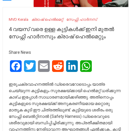
MVD Kerala
ക്രാഷ് ഹെൽമെറ്റ്
സേഫ്റ്റി ഹാർനസ്
4 വയസ് വരെ ഉള്ള കുട്ടികൾക്ക് ഇനി മുതൽ
സേഫ്റ്റി ഹാർനസും ക്രാഷ് ഹെൽമെറ്റും
Share News
Facebook
Twitter
Email
Reddit
LinkedIn
WhatsApp
ഇരുചക്രവാഹനത്തിൽ ഡ്രൈവറോടൊപ്പം യാത്ര
ചെയ്യുന്ന കുട്ടികളും സുരക്ഷയ്ക്കായി ഹെൽമറ്റ് ധരിക്കുന്ന
കാഴ്ച ഇപ്പോൾ സാധാരണമായിക്കഴിഞ്ഞു. അതിനൊപ്പം
കുട്ടികളുടെ സുരക്ഷയ്ക്ക് അനുകരണീയമായ മറ്റൊരു
മാതൃക കൂടി ഈ ചിത്രത്തിലുണ്ട്. കുട്ടിയുടെ ശരീരം ഒരു
സേഫ്റ്റി ബെൽറ്റിനാൽ (Safety Harness) ഡ്രൈവറുടെ
ശരീരവുമായി ബന്ധിപ്പിച്ചിരിക്കുന്നു. അപ്രതീക്ഷിതമായി
വാഹനത്തിനു നേരിടാവുന്ന ആഘാതങ്ങൾ ഏൽക്കുക , കുട്ടി