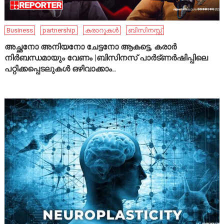
Business
partnership
കരാറുകൾ
ബിസിനസ്സ്
അച്ഛനോ അനിയനോ ചേട്ടനോ ആകട്ടെ, കരാർ
നിർബന്ധമായും വേണം |ബിസിനസ് പാർട്ണർഷിപ്പിലെ
പറ്റിക്കപ്പെടലുകൾ ഒഴിവാക്കാം..