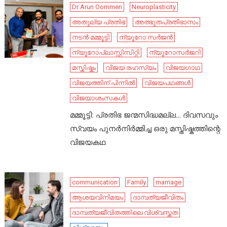
Dr Arun Oommen
Neuroplasticity
അതുല്യ പ്രതിഭ
അത്ഭുതപ്രതിഭാസം
നടൻ മമ്മൂട്ടി
ന്യൂറോ സർജൻ
ന്യൂറോപ്ലാസ്റ്റിസിറ്റി
ന്യൂറോസർജറി
മസ്തിഷ്കം
വിജയ രഹസ്യം
വിജയഗാഥ
വിജയത്തിന് പിന്നിൽ
വിജയപഥങ്ങൾ
വിജയാശംസകൾ
മമ്മൂട്ടി: പ്രതിഭ ജന്മസിദ്ധമല്ല… ദിവസവും
സ്വയം പുനർനിർമ്മിച്ച ഒരു മസ്തിഷ്കത്തിന്റെ
വിജയകഥ
communication
Family
marriage
ആശയവിനിമയം
ദാമ്പത്യജീവിതം
ദാമ്പത്യജീവിതത്തിലെ വിശ്വസ്തത