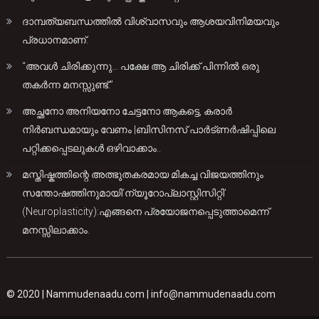
ദാമ്പത്യബന്ധത്തിൽ വിശ്വാസവും ആശയവിനിമയവും
പ്രധാനമാണ്.
“അവൾ ചിരിക്കുന്നു… പക്ഷേ ആ ചിരിക്ക് പിന്നിൽ ഒരു
തകർന്ന മനസ്സുണ്ട്.”
അച്ഛനോ അനിയനോ ചേട്ടനോ ആകട്ടെ, കരാർ
നിർബന്ധമായും വേണം |ബിസിനസ് പാർട്ണർഷിപ്പിലെ
പറ്റിക്കപ്പെടലുകൾ ഒഴിവാക്കാം..
മസ്തിഷ്കത്തിന്റെ അത്ഭുതകരമായ മികച്ച വിജയത്തിനും
സന്തോഷത്തിനുമായി’ന്യൂറോപ്ലാസ്റ്റിസിറ്റി’
(Neuroplasticity):എങ്ങനെ പ്രയോജനപ്പെടുത്താമെന്ന്
മനസ്സിലാക്കാം.
© 2020 |
Nammudenaadu.com
|
info@nammudenaadu.com