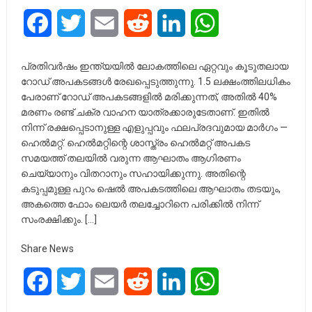
Facebook
Twitter
Email
Reddit
LinkedIn
WhatsApp
പ്രതിവർഷം ഇന്ത്യയിൽ ലോകത്തിലെ ഏറ്റവും കൂടുതലായ
റോഡ് അപകടങ്ങൾ രേഖപ്പെടുത്തുന്നു. 1.5 ലക്ഷംത്തിലധികം
പേരാണ് റോഡ് അപകടങ്ങളിൽ മരിക്കുന്നത്, അതിൽ 40%
മരണം രണ്ട് ചക്ര വാഹന യാത്രക്കാരുടേതാണ്. ഇതിൽ
നിന്ന് രക്ഷപ്പെടാനുള്ള എളുപ്പവും ഫലപ്രദവുമായ മാർഗം —
ഹെൽമറ്റ്. ഹെൽമറ്റിന്റെ ശാസ്ത്രം ഹെൽമറ്റ് അപകട
സമയത്ത് തലയിൽ വരുന്ന ആഘാതം ആഗിരണം
ചെയ്യാനും വിതറാനും സഹായിക്കുന്നു. അതിന്റെ
കടുപ്പമുള്ള പുറം ഷെൽ അപകടത്തിലെ ആഘാതം തടയും,
അകത്തെ ഫോം ലെയർ തലച്ചോറിനെ പരിക്കിൽ നിന്ന്
സംരക്ഷിക്കും. […]
Share News
Facebook
Twitter
Email
Reddit
LinkedIn
WhatsApp