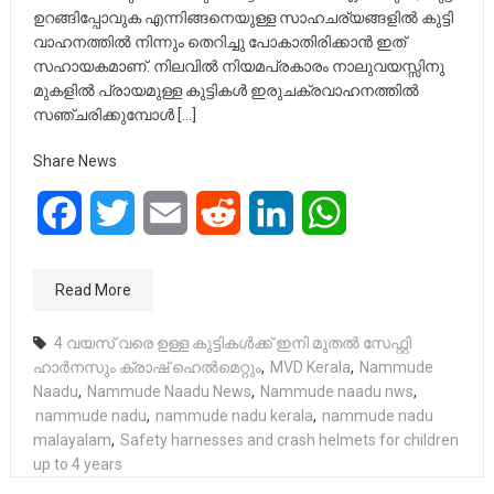
ഉറങ്ങിപ്പോവുക എന്നിങ്ങനെയുള്ള സാഹചര്യങ്ങളിൽ കുട്ടി
വാഹനത്തിൽ നിന്നും തെറിച്ചു പോകാതിരിക്കാൻ ഇത്
സഹായകമാണ്. നിലവിൽ നിയമപ്രകാരം നാലുവയസ്സിനു
മുകളിൽ പ്രായമുള്ള കുട്ടികൾ ഇരുചക്രവാഹനത്തിൽ
സഞ്ചരിക്കുമ്പോൾ […]
Share News
Facebook
Twitter
Email
Reddit
LinkedIn
WhatsApp
Read More
4 വയസ് വരെ ഉള്ള കുട്ടികൾക്ക് ഇനി മുതൽ സേഫ്റ്റി
ഹാർനസും ക്രാഷ് ഹെൽമെറ്റും
,
MVD Kerala
,
Nammude
Naadu
,
Nammude Naadu News
,
Nammude naadu nws
,
nammude nadu
,
nammude nadu kerala
,
nammude nadu
malayalam
,
Safety harnesses and crash helmets for children
up to 4 years