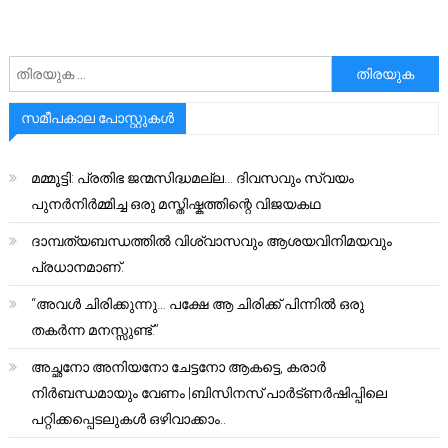
അനേഷിക്കുക
സമീപകാല പോസ്റ്റുകൾ
മമ്മൂട്ടി: പ്രതിഭ ജന്മസിദ്ധമല്ല… ദിവസവും സ്വയം
പുനർനിർമ്മിച്ച ഒരു മസ്തിഷ്കത്തിന്റെ വിജയകഥ
ദാമ്പത്യബന്ധത്തിൽ വിശ്വാസവും ആശയവിനിമയവും
പ്രധാനമാണ്.
“അവൾ ചിരിക്കുന്നു… പക്ഷേ ആ ചിരിക്ക് പിന്നിൽ ഒരു
തകർന്ന മനസ്സുണ്ട്.”
അച്ഛനോ അനിയനോ ചേട്ടനോ ആകട്ടെ, കരാർ
നിർബന്ധമായും വേണം |ബിസിനസ് പാർട്ണർഷിപ്പിലെ
പറ്റിക്കപ്പെടലുകൾ ഒഴിവാക്കാം..