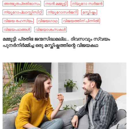
അത്ഭുതപ്രതിഭാസം
നടൻ മമ്മൂട്ടി
ന്യൂറോ സർജൻ
ന്യൂറോപ്ലാസ്റ്റിസിറ്റി
ന്യൂറോസർജറി
മസ്തിഷ്കം
വിജയ രഹസ്യം
വിജയഗാഥ
വിജയത്തിന് പിന്നിൽ
വിജയപഥങ്ങൾ
വിജയാശംസകൾ
മമ്മൂട്ടി: പ്രതിഭ ജന്മസിദ്ധമല്ല… ദിവസവും സ്വയം
പുനർനിർമ്മിച്ച ഒരു മസ്തിഷ്കത്തിന്റെ വിജയകഥ