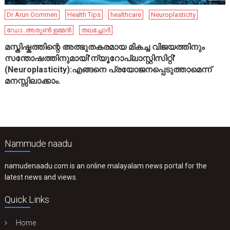
Dr Arun Oommen
Health Tips
healthcare
Neuroplasticity
ഡോ .അരുൺ ഉമ്മൻ
തലച്ചോർ
മസ്തിഷ്കത്തിന്റെ അത്ഭുതകരമായ മികച്ച വിജയത്തിനും
സന്തോഷത്തിനുമായി’ന്യൂറോപ്ലാസ്റ്റിസിറ്റി’
(Neuroplasticity):എങ്ങനെ പ്രയോജനപ്പെടുത്താമെന്ന്
മനസ്സിലാക്കാം.
Nammude naadu
namudenaadu.com is an online malayalam news portal for the
latest news and views.
Quick Links
Home