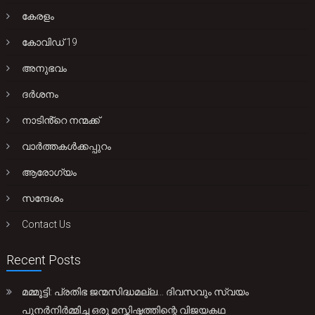
കേരളം
കോവിഡ് 19
അനുഭവം
ദർശനം
നാടിൻ്റെ നന്മക്ക്
വാർത്തകൾക്കപ്പുറം
ആരോഗ്യം
സന്ദേശം
Contact Us
Recent Posts
മമ്മൂട്ടി: പ്രതിഭ ജന്മസിദ്ധമല്ല… ദിവസവും സ്വയം
പുനർനിർമ്മിച്ച ഒരു മസ്തിഷ്കത്തിന്റെ വിജയകഥ