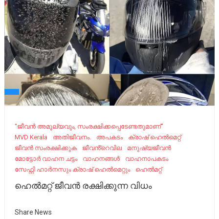
“ജീവന്‍ അമൂല്യവും, സംരക്ഷിക്കപ്പെടേണ്ടതുമാണ്”
MVD Kerala
അതിജീവനം.
അപകടം
ക്രാഷ് ഹെൽമെറ്റ്
ജീവൻ സംരക്ഷിക്കുക
ജീവൻ്റെവില
മനുഷ്യജീവൻ
മോട്ടോർ വാഹന ചട്ടം
വാഹനങ്ങള്‍
വാഹനാപകടം
സേഫ്റ്റി ഹാർനസും ക്രാഷ് ഹെൽമെറ്റും
ഹെൽമറ്റ്
ഹെൽമറ്റ് ജീവൻ രക്ഷിക്കുന്ന വിധം
Share News