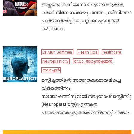
അച്ഛനോ അനിയനോ ചേട്ടനോ ആകട്ടെ,
കരാർ നിർബന്ധമായും വേണം |ബിസിനസ്
പാർട്ണർഷിപ്പിലെ പറ്റിക്കപ്പെടലുകൾ
ഒഴിവാക്കാം..
Dr Arun Oommen
Health Tips
healthcare
Neuroplasticity
ഡോ .അരുൺ ഉമ്മൻ
തലച്ചോർ
മസ്തിഷ്കത്തിന്റെ അത്ഭുതകരമായ മികച്ച
വിജയത്തിനും
സന്തോഷത്തിനുമായി’ന്യൂറോപ്ലാസ്റ്റിസിറ്റി’
(Neuroplasticity):എങ്ങനെ
പ്രയോജനപ്പെടുത്താമെന്ന് മനസ്സിലാക്കാം.