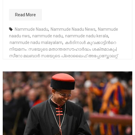
Read More
Nammude Naadu
,
Nammude Naadu News
,
Nammude
naadu nws
,
nammude nadu
,
nammude nadu kerala
,
nammude nadu malayalam
,
കർദിനാൾ കുവക്കാട്ടിന്‍റെ
നിയമനം :സഭയുടെ മതാന്തരസൗഹാർദ്ധം ശക്തമാകും|
സീറോ മലബാർ സഭയുടെ പ്രൊലൈഫ് അപ്പോസ്തോലറ്റ്