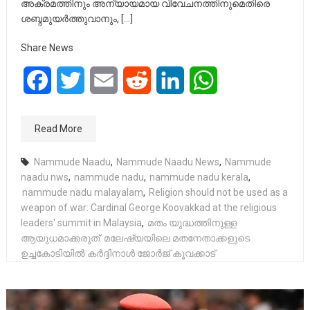
അക്രമത്തിനും അന്യായമായ വിവേചനത്തിനുമെതിരെ
ശബ്ദമുയർത്തുവാനും, […]
Share News
Facebook
Twitter
Email
Reddit
LinkedIn
WhatsApp
Read More
Nammude Naadu
,
Nammude Naadu News
,
Nammude
naadu nws
,
nammude nadu
,
nammude nadu kerala
,
nammude nadu malayalam
,
Religion should not be used as a
weapon of war: Cardinal George Koovakkad at the religious
leaders' summit in Malaysia
,
മതം യുദ്ധത്തിനുള്ള
ആയുധമാക്കരുത്: മലേഷ്യയിലെ മതനേതാക്കളുടെ
ഉച്ചകോടിയിൽ കർദ്ദിനാൾ ജോർജ് കൂവക്കാട്