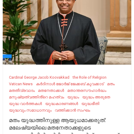
Cardinal George Jacob Koovakkad
the Role of Religion
Vatican News
കർദിനാൾ ജോർജ് ജേക്കബ് കൂവക്കാട്
മതം
മതതീവ്രവാദം
മതനേതാക്കൾ
മതാന്തരസൗഹാർദ്ധം
മനുഷ്യത്വത്തിൻ്റെ മഹത്വം
യുദ്ധം
യുദ്ധം അരുതേ
യുദ്ധ വാർത്തകൾ
യുദ്ധകാരണങ്ങൾ
യുദ്ധഭീതി
യുദ്ധവും സമാധാനവും
വത്തിക്കാൻ സംഘം
മതം യുദ്ധത്തിനുള്ള ആയുധമാക്കരുത്:
മലേഷ്യയിലെ മതനേതാക്കളുടെ