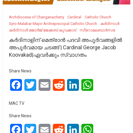
Archdiocese of Changanacherry
Cardinal
Catholic Church
Syro-Malabar Major Archiepiscopal Catholic Church
കർദിനാൾ
കർദിനാൾ ജോർജ് ജേക്കബ് കൂവക്കാട്
സീറോമലബാർസഭ
കർദിനാളിന് മെത്രാൻ പദവി അപൂർവങ്ങളിൽ
അപൂർവമായ ചടങ്ങ് | Cardinal George Jacob
Koovakad|ഏവർക്കും സ്വാഗതം
Share News
Facebook
Twitter
Email
Reddit
LinkedIn
WhatsApp
MAC TV
Share News
Facebook
Twitter
Email
Reddit
LinkedIn
WhatsApp