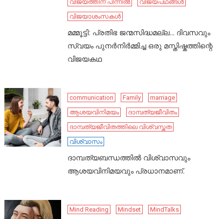
വിജയത്തിന് പിന്നിൽ
വിജയപഥങ്ങൾ
വിജയാശംസകൾ
മമ്മൂട്ടി: പ്രതിഭ ജന്മസിദ്ധമല്ല… ദിവസവും
സ്വയം പുനർനിർമ്മിച്ച ഒരു മസ്തിഷ്കത്തിന്റെ
വിജയകഥ
communication
Family
marriage
ആശയവിനിമയം
ദാമ്പത്യജീവിതം
ദാമ്പത്യജീവിതത്തിലെ വിശ്വസ്തത
വിശ്വാസം
ദാമ്പത്യബന്ധത്തിൽ വിശ്വാസവും
ആശയവിനിമയവും പ്രധാനമാണ്.
Mind Reading
Mindset
MindTalks