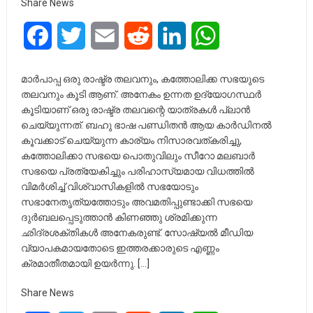
Share News
Facebook
Twitter
Email
Reddit
LinkedIn
WhatsApp
മാർപാപ്പ ഒരു രാഷ്ട്ര തലവനും, കത്തോലിക്ക സഭയുടെ
തലവനും കൂടി ആണ്. അനേകം ഉന്നത ഉദ്യോഗസ്ഥർ
കൂടിയാണ് ഒരു രാഷ്ട്ര തലവന്റെ യാത്രകൾ പ്ലാൻ
ചെയ്യുന്നത്. ബഹു ഭാഷ പണ്ഡിതൻ ആയ കാർഡിനൽ
കൂവക്കാട് ചെയ്യുന്ന കാര്യം നിസാരവത്കരിച്ചു,
കത്തോലിക്കാ സഭയെ പൊതുവിലും സീറോ മലബാർ
സഭയെ പ്രത്യേകിച്ചും പരിഹാസ്യമായ വിധത്തിൽ
വിമർശിച്ച് വിശ്വാസികളിൽ സഭയോടും
സഭാനേതൃത്യത്തോടും അവമതിപ്പുണ്ടാക്കി സഭയെ
ദുർബലപ്പെടുത്താൻ കിണഞ്ഞു ശ്രമിക്കുന്ന
ഛിദ്രശക്തികൾ അനേകരുണ്ട്. സോഷ്യൽ മീഡിയ
വ്യാപകമായതോടെ ഇത്തരക്കാരുടെ എണ്ണം
ക്രമാതീതമായി ഉയർന്നു. […]
Share News