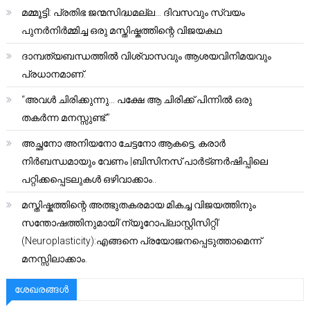
മമ്മൂട്ടി: പ്രതിഭ ജന്മസിദ്ധമല്ല… ദിവസവും സ്വയം
പുനർനിർമ്മിച്ച ഒരു മസ്തിഷ്കത്തിന്റെ വിജയകഥ
ദാമ്പത്യബന്ധത്തിൽ വിശ്വാസവും ആശയവിനിമയവും
പ്രധാനമാണ്.
“അവൾ ചിരിക്കുന്നു… പക്ഷേ ആ ചിരിക്ക് പിന്നിൽ ഒരു
തകർന്ന മനസ്സുണ്ട്.”
അച്ഛനോ അനിയനോ ചേട്ടനോ ആകട്ടെ, കരാർ
നിർബന്ധമായും വേണം |ബിസിനസ് പാർട്ണർഷിപ്പിലെ
പറ്റിക്കപ്പെടലുകൾ ഒഴിവാക്കാം..
മസ്തിഷ്കത്തിന്റെ അത്ഭുതകരമായ മികച്ച വിജയത്തിനും
സന്തോഷത്തിനുമായി’ന്യൂറോപ്ലാസ്റ്റിസിറ്റി’
(Neuroplasticity):എങ്ങനെ പ്രയോജനപ്പെടുത്താമെന്ന്
മനസ്സിലാക്കാം.
ശേഖരങ്ങൾ