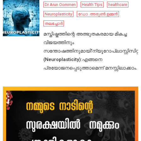
Dr Arun Oommen
Health Tips
healthcare
Neuroplasticity
ഡോ .അരുൺ ഉമ്മൻ
തലച്ചോർ
മസ്തിഷ്കത്തിന്റെ അത്ഭുതകരമായ മികച്ച
വിജയത്തിനും
സന്തോഷത്തിനുമായി’ന്യൂറോപ്ലാസ്റ്റിസിറ്റി’
(Neuroplasticity):എങ്ങനെ
പ്രയോജനപ്പെടുത്താമെന്ന് മനസ്സിലാക്കാം.