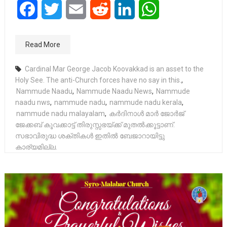
Facebook
Twitter
Email
Reddit
LinkedIn
WhatsApp
Read More
Cardinal Mar George Jacob Koovakkad is an asset to the
Holy See. The anti-Church forces have no say in this.
,
Nammude Naadu
,
Nammude Naadu News
,
Nammude
naadu nws
,
nammude nadu
,
nammude nadu kerala
,
nammude nadu malayalam
,
കർദിനാൾ മാർ ജോർജ്
ജേക്കബ് കൂവക്കാട്ട് തിരുസ്സഭയ്ക്ക് മുതൽക്കൂട്ടാണ്.
സഭാവിരുദ്ധ ശക്തികൾ ഇതിൽ ബേജാറായിട്ടു
കാര്യമില്ല.