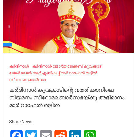
കർദിനാൾ
കർദിനാൾ ജോർജ് ജേക്കബ് കൂവക്കാട്
മേജർ മേജർ ആർച്ചുബിഷപ്പ് മാർ റാഫേൽ തട്ടിൽ
സീറോമലബാർസഭ
കർദിനാൾ കൂവക്കാടിന്റെ വത്തിക്കാനിലെ
നിയമനം സീറോമലബാർസഭയ്ക്കു അഭിമാനം:
മാർ റാഫേൽ തട്ടിൽ
Share News
Facebook
Twitter
Email
Reddit
LinkedIn
WhatsApp