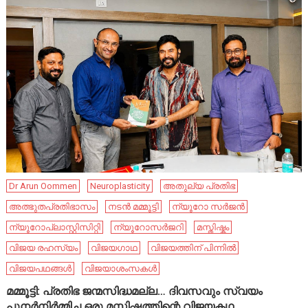
Dr Arun Oommen
Neuroplasticity
അതുല്യ പ്രതിഭ
അത്ഭുതപ്രതിഭാസം
നടൻ മമ്മൂട്ടി
ന്യൂറോ സർജൻ
ന്യൂറോപ്ലാസ്റ്റിസിറ്റി
ന്യൂറോസർജറി
മസ്തിഷ്കം
വിജയ രഹസ്യം
വിജയഗാഥ
വിജയത്തിന് പിന്നിൽ
വിജയപഥങ്ങൾ
വിജയാശംസകൾ
മമ്മൂട്ടി: പ്രതിഭ ജന്മസിദ്ധമല്ല… ദിവസവും സ്വയം
പുനർനിർമ്മിച്ച ഒരു മസ്തിഷ്കത്തിന്റെ വിജയകഥ