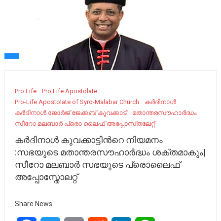
Pro Life
Pro Life Apostolate
Pro-Life Apostolate of Syro-Malabar Church
കർദിനാൾ
കർദിനാൾ ജോർജ് ജേക്കബ് കൂവക്കാട്
മതാന്തരസൗഹാർദ്ധം
സീറോ മലബാർ പ്രൊ ലൈഫ് അപ്പോസ്‌തലേറ്റ്
കർദിനാൾ കുവക്കാട്ടിന്‍റെ നിയമനം
:സഭയുടെ മതാന്തരസൗഹാർദ്ധം ശക്തമാകും|
സീറോ മലബാർ സഭയുടെ പ്രൊലൈഫ്
അപ്പോസ്തോലറ്റ്
Share News