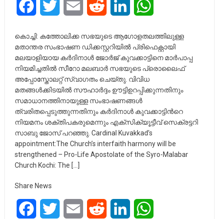
Facebook
Twitter
Email
Reddit
LinkedIn
WhatsApp
കൊച്ചി: കത്തോലിക്ക സഭയുടെ ആഗോളതലത്തിലുള്ള
മതാന്തര സംഭാഷണ ഡിക്കസ്റ്ററിയിൽ പ്രിഫെക്റ്റായി
മലയാളിയായ കർദിനാൾ ജോർജ് കുവക്കാട്ടിനെ മാർപാപ്പ
നിയമിച്ചതിൽ സീറോ മലബാർ സഭയുടെ പ്രൊലൈഫ്
അപ്പോസ്തോലറ്റ് സ്വാഗതം ചെയ്തു. വിവിധ
മതങ്ങൾക്കിടയിൽ സൗഹാർദ്ദം ഊട്ടിഉറപ്പിക്കുന്നതിനും
സമാധാനത്തിനായുള്ള സംഭാഷണങ്ങൾ
ത്വരിതപ്പെടുത്തുന്നതിനും കർദിനാൾ കുവക്കാട്ടിന്‍റെ
നിയമനം ശക്തിപകരുമെന്നും എക്സിക്യൂട്ടീവ് സെക്രട്ടറി
സാബു ജോസ് പറഞ്ഞു. Cardinal Kuvakkad’s
appointment:The Church’s interfaith harmony will be
strengthened – Pro-Life Apostolate of the Syro-Malabar
Church Kochi: The […]
Share News
Facebook
Twitter
Email
Reddit
LinkedIn
WhatsApp