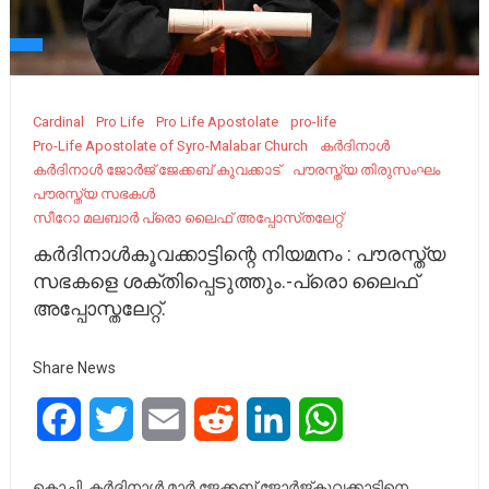
Cardinal
Pro Life
Pro Life Apostolate
pro-life
Pro-Life Apostolate of Syro-Malabar Church
കർദിനാൾ
കർദിനാൾ ജോർജ് ജേക്കബ് കൂവക്കാട്
പൗരസ്ത്യ തിരുസംഘം
പൗരസ്ത്യ സഭകൾ
സീറോ മലബാർ പ്രൊ ലൈഫ് അപ്പോസ്‌തലേറ്റ്
കർദിനാൾകൂവക്കാട്ടിന്റെ നിയമനം : പൗരസ്ത്യ
സഭകളെ ശക്തിപ്പെടുത്തും.-പ്രൊ ലൈഫ്
അപ്പോസ്തലേറ്റ്.
Share News
Facebook
Twitter
Email
Reddit
LinkedIn
WhatsApp
കൊച്ചി. കർദിനാൾ മാർ ജേക്കബ് ജോർജ്കൂവക്കാട്ടിനെ