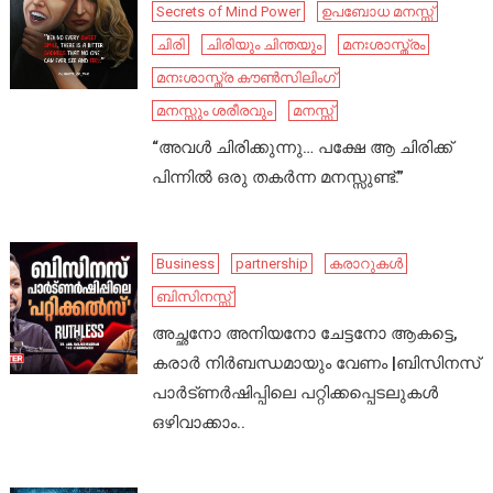
Secrets of Mind Power
ഉപബോധ മനസ്സ്
ചിരി
ചിരിയും ചിന്തയും
മനഃശാസ്ത്രം
മനഃശാസ്ത്ര കൗൺസിലിംഗ്
മനസ്സും ശരീരവും
മനസ്സ്
“അവൾ ചിരിക്കുന്നു… പക്ഷേ ആ ചിരിക്ക്
പിന്നിൽ ഒരു തകർന്ന മനസ്സുണ്ട്.”
Business
partnership
കരാറുകൾ
ബിസിനസ്സ്
അച്ഛനോ അനിയനോ ചേട്ടനോ ആകട്ടെ,
കരാർ നിർബന്ധമായും വേണം |ബിസിനസ്
പാർട്ണർഷിപ്പിലെ പറ്റിക്കപ്പെടലുകൾ
ഒഴിവാക്കാം..