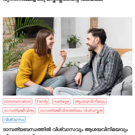
communication
Family
marriage
ആശയവിനിമയം
ദാമ്പത്യജീവിതം
ദാമ്പത്യജീവിതത്തിലെ വിശ്വസ്തത
വിശ്വാസം
ദാമ്പത്യബന്ധത്തിൽ വിശ്വാസവും ആശയവിനിമയവും