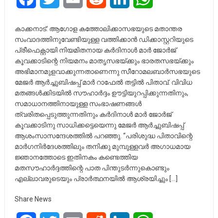
കാക്കനാട്: ആഗോള കത്തോലിക്കാസഭയുടെ മതാന്തര
സംവാദത്തിനുവേണ്ടിയുള്ള വത്തിക്കാൻ ഡിക്കാസ്റ്ററിയുടെ
പ്രീഫെക്റ്റായി നിയമിതനായ കർദിനാൾ മാർ ജോർജ്
കൂവക്കാടിന്റെ നിയമനം മാതൃസഭയ്ക്കും ഭാരതസഭയ്ക്കും
അഭിമാനമുളവാക്കുന്നതാണെന്നു സീറോമലബാർസഭയുടെ
മേജർ ആർച്ചുബിഷപ്പ് മാർ റാഫേൽ തട്ടിൽ പിതാവ്. വിവിധ
മതങ്ങൾക്കിടയിൽ സൗഹാർദ്ദം ഊട്ടിയുറപ്പിക്കുന്നതിനും,
സമാധാനത്തിനായുള്ള സംഭാഷണങ്ങൾ
ത്വരിതപ്പെടുത്തുന്നതിനും കർദിനാൾ മാർ ജോർജ്
കൂവക്കാടിനു സാധിക്കട്ടെയെന്നു മേജർ ആർച്ചുബിഷപ്പ്
ആശംസാസന്ദേശത്തിൽ പറഞ്ഞു. “പരിശുദ്ധ പിതാവിന്റെ
മാർഗനിർദേശത്തിലും തനിക്കു മുമ്പുള്ളവർ അഗാധമായ
ജ്ഞാനത്തോടെ ഇതിനകം കണ്ടെത്തിയ
മതസൗഹാർദ്ദത്തിന്റെ പാത പിന്തുടർന്നുകൊണ്ടും
എല്ലാവരുടെയും പ്രാർത്ഥനയിൽ ആശ്രയിച്ചും […]
Share News