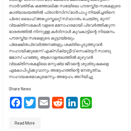
സാർവത്രിക കത്തോലിക്ക സഭയിലെ പൗരസ്ത്യ സഭകളുടെ
കാര്യാലയത്തിൽ ഫ്രാൻസിസ് മാർപാപ്പ നിയമിച്ചതിനെ
പ്രൊ ലൈഫ് അപ്പോസ്തലറ്റ് സ്വാഗതം ചെയ്തു. മുന്ന്
വ്യക്തിസഭകൾ വളരെ മനോഹരമായി പ്രവർത്തിക്കുന്ന
ഭാരതത്തിൽ നിന്നുള്ള കർദിനാൾ കുവകാട്ടിന്റെ നിയമനം
പൗരസ്ത്യ സഭകളുടെ കൂട്ടായ്മയും
പ്രേക്ഷിതപ്രവർത്തനങ്ങളും ശക്തിപ്പെടുത്തുവൻ
സഹായിക്കുമെന്ന് എക്സിക്യൂട്ടീവ് സെക്രട്ടറി സാബു
ജോസ് പറഞ്ഞു. ആഗോളതലത്തിൽ മുഴുവൻ
വ്യക്തിസഭകളിലെ മനുഷ്യ ജീവന്റെ ശുശ്രുഷകളെ
ഏകോപിപ്പിക്കുവാനും അദ്ദേഹത്തിന്റെ നേതൃത്വം
സഹായകരമാകുമെന്നും അദ്ദേഹം അറിയിച്ചു
Share News
Facebook
Twitter
Email
Reddit
LinkedIn
WhatsApp
Read More