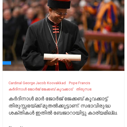
Cardinal George Jacob Koovakkad
Pope Francis
കർദിനാൾ ജോർജ് ജേക്കബ് കൂവക്കാട്
തിരുസഭ
കർദിനാൾ മാർ ജോർജ് ജേക്കബ് കൂവക്കാട്ട്
തിരുസ്സഭയ്ക്ക് മുതൽക്കൂട്ടാണ്. സഭാവിരുദ്ധ
ശക്തികൾ ഇതിൽ ബേജാറായിട്ടു കാര്യമില്ല.