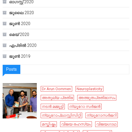
ഓഗസ്റ്റ്‌ 2020
ജൂലൈ 2020
ജൂൺ 2020
മെയ്‌ 2020
ഏപ്രിൽ 2020
ജൂൺ 2019
Posts
Dr Arun Oommen
Neuroplasticity
അതുല്യ പ്രതിഭ
അത്ഭുതപ്രതിഭാസം
നടൻ മമ്മൂട്ടി
ന്യൂറോ സർജൻ
ന്യൂറോപ്ലാസ്റ്റിസിറ്റി
ന്യൂറോസർജറി
മസ്തിഷ്കം
വിജയ രഹസ്യം
വിജയഗാഥ