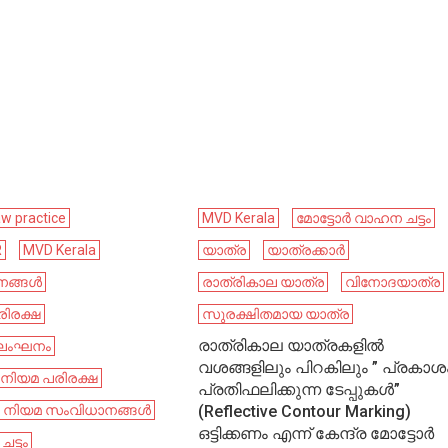
aw practice
MVD Kerala
മോട്ടോർ വാഹന ചട്ടം
R
MVD Kerala
യാത്ര
യാത്രക്കാർ
നങ്ങൾ
രാത്രികാല യാത്ര
വിനോദയാത്ര
ിരക്ഷ
സുരക്ഷിതമായ യാത്ര
രാത്രികാല യാത്രകളിൽ
മ ലംഘനം
വശങ്ങളിലും പിറകിലും ” പ്രകാശ
നിയമ പരിരക്ഷ
പ്രതിഫലിക്കുന്ന ടേപ്പുകൾ”
നിയമ സംവിധാനങ്ങൾ
(Reflective Contour Marking)
ഒട്ടിക്കണം എന്ന് കേന്ദ്ര മോട്ടോർ
ട്ടം