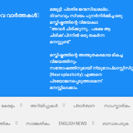
മമ്മൂട്ടി: പ്രതിഭ ജന്മസിദ്ധമല്ല…
വ വാർത്തകൾ
ദിവസവും സ്വയം പുനർനിർമ്മിച്ച ഒരു
മസ്തിഷ്കത്തിന്റെ വിജയകഥ
“അവൾ ചിരിക്കുന്നു… പക്ഷേ ആ
ചിരിക്ക് പിന്നിൽ ഒരു തകർന്ന
മനസ്സുണ്ട്.”
മസ്തിഷ്കത്തിന്റെ അത്ഭുതകരമായ മികച്ച
വിജയത്തിനും
സന്തോഷത്തിനുമായി’ന്യൂറോപ്ലാസ്റ്റിസിറ്റ
(Neuroplasticity):എങ്ങനെ
പ്രയോജനപ്പെടുത്താമെന്ന്
മനസ്സിലാക്കാം.
കേരളം
അറിയിപ്പുകൾ
പ്രാർത്ഥന
സാംസ്കാരികം
്തികം
സാങ്കേതികം
ENGLISH NEWS
ബന്ധപെടുക