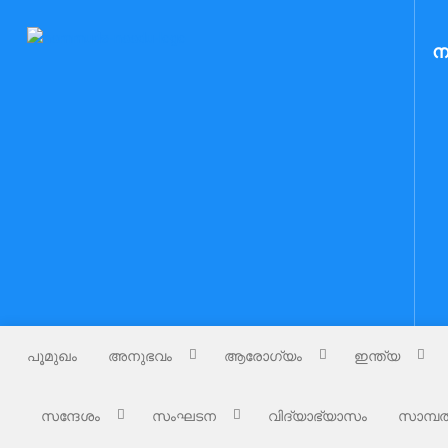
Skip
to
Nammude Naadu
ന
നമ്മുടെ നാട്
content
പൂമുഖം
അനുഭവം
ആരോഗ്യം
ഇന്ത്യ
സന്ദേശം
സംഘടന
വിദ്യാഭ്യാസം
സാമ്പത