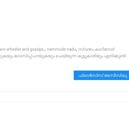
r two-wheeler and gossips.
,
nammude nadu
,
സ്വന്തം കാറിനോട്
കയും ഗോസിപ്പ് പറയുകയും ചെയ്യുന്ന കൂട്ടുകാരിയും എനിക്കുണ്ട്.
ഫ്രാൻസിസ് അസീസിയുടെ ക്രൂശിതരൂപവും പരിശുദ്ധ കന്യാമറിയത്തിന്റെ ശില്പവും രണ്ട് കൊന്തയും വത്തി