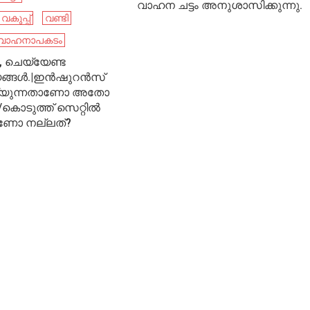
വാഹന ചട്ടം അനുശാസിക്കുന്നു.
കുപ്പ്
വണ്ടി
വാഹനാപകടം
ൽ, ചെയ്യേണ്ട
യങ്ങൾ.|ഇൻഷുറൻസ്
െയ്യുന്നതാണോ അതോ
കൊടുത്ത് സെറ്റിൽ
ാണോ നല്ലത്?