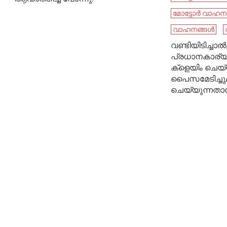
മോട്ടോർ വാഹന വ
വാഹനങ്ങള്‍
വണ്ടിയിടിച്ചാ
പ്രധാനകാര്
ക്‌ളെയിം ച
പൈസമേടിച്ചു/
ചെയ്യുന്നത