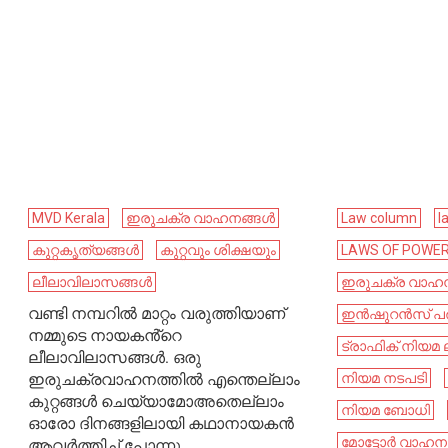
MVD Kerala
ഇരുചക്ര വാഹനങ്ങൾ
Law column
l
കുറ്റകൃത്യങ്ങൾ
കുറ്റവും ശിക്ഷയും
LAWS OF POWE
ലീലാവിലാസങ്ങൾ
ഇരുചക്ര വാഹ
വണ്ടി നമ്പറിൽ മാറ്റം വരുത്തിയാണ്
ഇൻഷുറൻസ് പര
നമ്മുടെ നായകൻ്റെ
ട്രാഫിക് നിയ
ലീലാവിലാസങ്ങൾ. ഒരു
ഇരുചക്രവാഹനത്തിൽ എന്തെല്ലാം
നിയമ നടപടി
കുറ്റങ്ങൾ ചെയ്യാമോഅതെല്ലാം
നിയമ ബോധി
ഓരോ ദിനങ്ങളിലായി കഥാനായകൻ
മോട്ടോർ വാഹന ച
ആവർത്തിച്ച് പോന്നു.