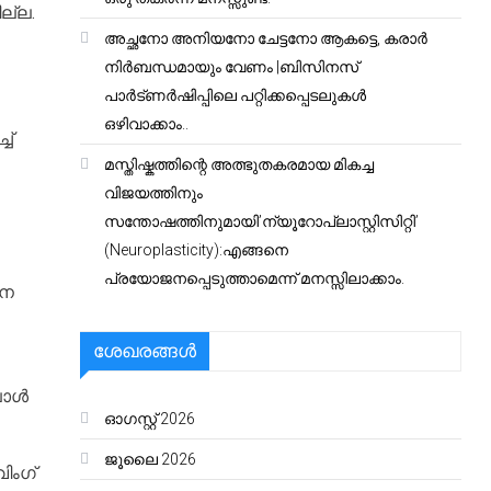
ല്ല.
അച്ഛനോ അനിയനോ ചേട്ടനോ ആകട്ടെ, കരാർ
നിർബന്ധമായും വേണം |ബിസിനസ്
പാർട്ണർഷിപ്പിലെ പറ്റിക്കപ്പെടലുകൾ
ഒഴിവാക്കാം..
ച്
മസ്തിഷ്കത്തിന്റെ അത്ഭുതകരമായ മികച്ച
വിജയത്തിനും
സന്തോഷത്തിനുമായി’ന്യൂറോപ്ലാസ്റ്റിസിറ്റി’
(Neuroplasticity):എങ്ങനെ
പ്രയോജനപ്പെടുത്താമെന്ന് മനസ്സിലാക്കാം.
നെ
ശേഖരങ്ങൾ
പോൾ
ഓഗസ്റ്റ്‌ 2026
ജൂലൈ 2026
ിംഗ്