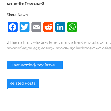
ഡെന്നിസ് അറക്കൽ
Share News
Facebook
Twitter
Email
Reddit
LinkedIn
WhatsApp
I have a friend who talks to her car and a friend who talks to he
സംസാരിക്കുന്ന കൂട്ടുകാരനും
,
സ്വന്തം ടൂവീലറിനോട് സംസാരിക്കു
പോസ്റ്റുകളിലൂടെ
ഭാരതത്തിന്റെ സുവിശേഷമാണ് അവളുടെഭരണഘടന |ഭരണ ഘടനനീണാൾ വാഴട്ടെ
Related Posts