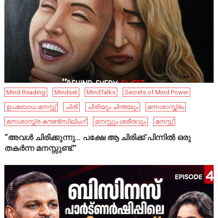
Mind Reading
Mindset
MindTalks
Secrets of Mind Power
ഉപബോധ മനസ്സ്
ചിരി
ചിരിയും ചിന്തയും
മനഃശാസ്ത്രം
മനഃശാസ്ത്ര കൗൺസിലിംഗ്
മനസ്സും ശരീരവും
മനസ്സ്
“അവൾ ചിരിക്കുന്നു… പക്ഷേ ആ ചിരിക്ക് പിന്നിൽ ഒരു
തകർന്ന മനസ്സുണ്ട്.”