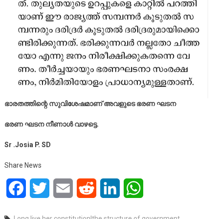
ഭാരതത്തിന്റെ സുവിശേഷമാണ് അവളുടെ ഭരണ ഘടന
ഭരണ ഘടന നീണാൾ വാഴട്ടെ.
Sr .Josia P. SD
Share News
Facebook
Twitter
Email
Reddit
LinkedIn
WhatsApp
Long live her constitution|the structure of government
,