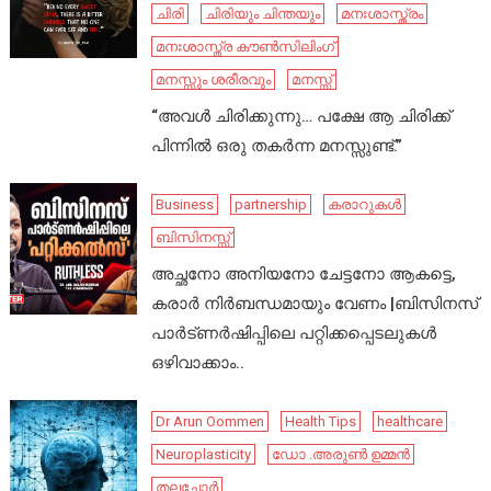
ചിരി
ചിരിയും ചിന്തയും
മനഃശാസ്ത്രം
മനഃശാസ്ത്ര കൗൺസിലിംഗ്
മനസ്സും ശരീരവും
മനസ്സ്
“അവൾ ചിരിക്കുന്നു… പക്ഷേ ആ ചിരിക്ക്
പിന്നിൽ ഒരു തകർന്ന മനസ്സുണ്ട്.”
Business
partnership
കരാറുകൾ
ബിസിനസ്സ്
അച്ഛനോ അനിയനോ ചേട്ടനോ ആകട്ടെ,
കരാർ നിർബന്ധമായും വേണം |ബിസിനസ്
പാർട്ണർഷിപ്പിലെ പറ്റിക്കപ്പെടലുകൾ
ഒഴിവാക്കാം..
Dr Arun Oommen
Health Tips
healthcare
Neuroplasticity
ഡോ .അരുൺ ഉമ്മൻ
തലച്ചോർ