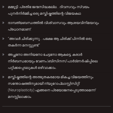
മമ്മൂട്ടി: പ്രതിഭ ജന്മസിദ്ധമല്ല… ദിവസവും സ്വയം
പുനർനിർമ്മിച്ച ഒരു മസ്തിഷ്കത്തിന്റെ വിജയകഥ
ദാമ്പത്യബന്ധത്തിൽ വിശ്വാസവും ആശയവിനിമയവും
പ്രധാനമാണ്.
“അവൾ ചിരിക്കുന്നു… പക്ഷേ ആ ചിരിക്ക് പിന്നിൽ ഒരു
തകർന്ന മനസ്സുണ്ട്.”
അച്ഛനോ അനിയനോ ചേട്ടനോ ആകട്ടെ, കരാർ
നിർബന്ധമായും വേണം |ബിസിനസ് പാർട്ണർഷിപ്പിലെ
പറ്റിക്കപ്പെടലുകൾ ഒഴിവാക്കാം..
മസ്തിഷ്കത്തിന്റെ അത്ഭുതകരമായ മികച്ച വിജയത്തിനും
സന്തോഷത്തിനുമായി’ന്യൂറോപ്ലാസ്റ്റിസിറ്റി’
(Neuroplasticity):എങ്ങനെ പ്രയോജനപ്പെടുത്താമെന്ന്
മനസ്സിലാക്കാം.