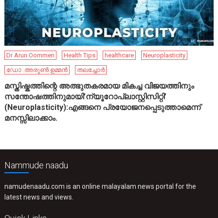
Dr Arun Oommen
Health Tips
healthcare
Neuroplasticity
ഡോ .അരുൺ ഉമ്മൻ
തലച്ചോർ
മസ്തിഷ്കത്തിന്റെ അത്ഭുതകരമായ മികച്ച വിജയത്തിനും
സന്തോഷത്തിനുമായി’ന്യൂറോപ്ലാസ്റ്റിസിറ്റി’
(Neuroplasticity):എങ്ങനെ പ്രയോജനപ്പെടുത്താമെന്ന്
മനസ്സിലാക്കാം.
Nammude naadu
namudenaadu.com is an online malayalam news portal for the
latest news and views.