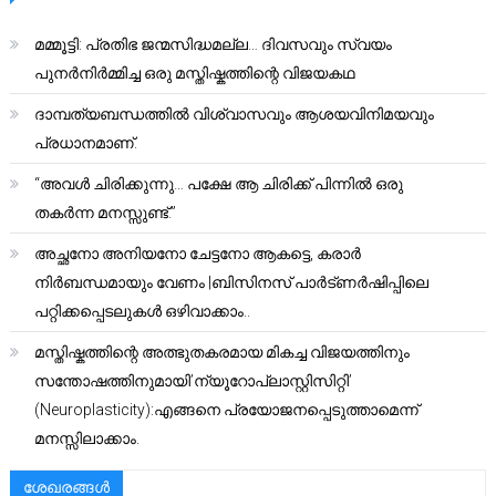
മമ്മൂട്ടി: പ്രതിഭ ജന്മസിദ്ധമല്ല… ദിവസവും സ്വയം
പുനർനിർമ്മിച്ച ഒരു മസ്തിഷ്കത്തിന്റെ വിജയകഥ
ദാമ്പത്യബന്ധത്തിൽ വിശ്വാസവും ആശയവിനിമയവും
പ്രധാനമാണ്.
“അവൾ ചിരിക്കുന്നു… പക്ഷേ ആ ചിരിക്ക് പിന്നിൽ ഒരു
തകർന്ന മനസ്സുണ്ട്.”
അച്ഛനോ അനിയനോ ചേട്ടനോ ആകട്ടെ, കരാർ
നിർബന്ധമായും വേണം |ബിസിനസ് പാർട്ണർഷിപ്പിലെ
പറ്റിക്കപ്പെടലുകൾ ഒഴിവാക്കാം..
മസ്തിഷ്കത്തിന്റെ അത്ഭുതകരമായ മികച്ച വിജയത്തിനും
സന്തോഷത്തിനുമായി’ന്യൂറോപ്ലാസ്റ്റിസിറ്റി’
(Neuroplasticity):എങ്ങനെ പ്രയോജനപ്പെടുത്താമെന്ന്
മനസ്സിലാക്കാം.
ശേഖരങ്ങൾ