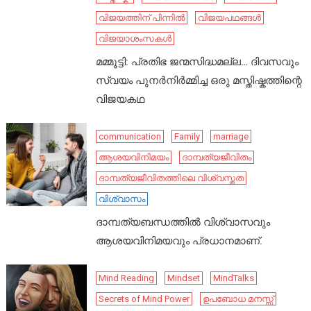
വിജയത്തിന് പിന്നിൽ
വിജയപഥങ്ങൾ
വിജയാശംസകൾ
മമ്മൂട്ടി: പ്രതിഭ ജന്മസിദ്ധമല്ല… ദിവസവും
സ്വയം പുനർനിർമ്മിച്ച ഒരു മസ്തിഷ്കത്തിന്റെ
വിജയകഥ
communication
Family
marriage
ആശയവിനിമയം
ദാമ്പത്യജീവിതം
ദാമ്പത്യജീവിതത്തിലെ വിശ്വസ്തത
വിശ്വാസം
ദാമ്പത്യബന്ധത്തിൽ വിശ്വാസവും
ആശയവിനിമയവും പ്രധാനമാണ്.
Mind Reading
Mindset
MindTalks
Secrets of Mind Power
ഉപബോധ മനസ്സ്