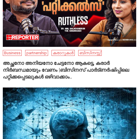
Business
partnership
കരാറുകൾ
ബിസിനസ്സ്
അച്ഛനോ അനിയനോ ചേട്ടനോ ആകട്ടെ, കരാർ
നിർബന്ധമായും വേണം |ബിസിനസ് പാർട്ണർഷിപ്പിലെ
പറ്റിക്കപ്പെടലുകൾ ഒഴിവാക്കാം..