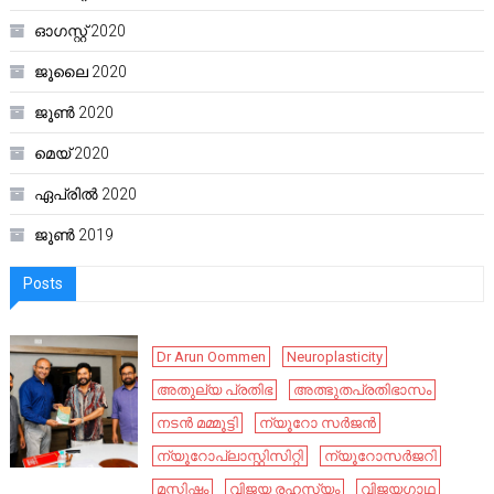
ഓഗസ്റ്റ്‌ 2020
ജൂലൈ 2020
ജൂൺ 2020
മെയ്‌ 2020
ഏപ്രിൽ 2020
ജൂൺ 2019
Posts
Dr Arun Oommen
Neuroplasticity
അതുല്യ പ്രതിഭ
അത്ഭുതപ്രതിഭാസം
നടൻ മമ്മൂട്ടി
ന്യൂറോ സർജൻ
ന്യൂറോപ്ലാസ്റ്റിസിറ്റി
ന്യൂറോസർജറി
മസ്തിഷ്കം
വിജയ രഹസ്യം
വിജയഗാഥ