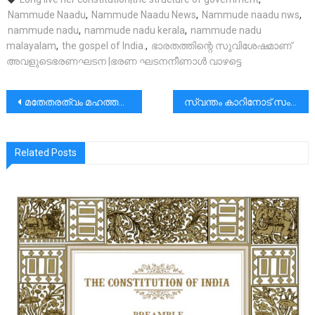
Nammude Naadu
,
Nammude Naadu News
,
Nammude naadu nws
,
nammude nadu
,
nammude nadu kerala
,
nammude nadu
malayalam
,
the gospel of India.
,
ഭാരതത്തിന്റെ സുവിശേഷമാണ്
അവളുടെഭരണഘടന |ഭരണ ഘടനനീണാൾ വാഴട്ടെ
പോസ്റ്റുകളിലൂടെ
മതേതരത്വം മഹത്തരമാക്കാന്‍ ഭീകരവാദം പിഴുതെറിയണം:ഷെവലിയര്‍ അഡ്വ.വി.സി.സെബാസ്റ്റ്യന്‍
സ്വന്തം കാറിനോട് സംസാരിക്കുന്ന കൂട്ടുകാരനും, സ്വന്തം ടൂവീലറിനോട് സംസാരിക്കുകയും ഗോസിപ്പ് പറയുകയും ചെയ്യുന്ന കൂട്ടുകാരിയും എനിക്കുണ്ട്.
Related Posts