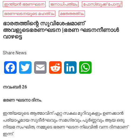
ഇന്ത്യൻ ഭരണഘടന
ജനാധിപത്യം
ഫേ​സ്ബു​ക്ക് പോ​സ്റ്റ്
ഭരണഘടനയുടെ മഹത്വം
മതേതരത്വം
ഭാരതത്തിന്റെ സുവിശേഷമാണ്
അവളുടെഭരണഘടന |ഭരണ ഘടനനീണാൾ
വാഴട്ടെ
Share News
Facebook
Twitter
Email
Reddit
LinkedIn
WhatsApp
നവംബർ 26
ഭരണ ഘടനാ ദിനം.
ഇന്ത്യയുടെ ആത്മാവിന് ഏറ്റ സകല മുറിവുകളും ഉണക്കാൻ
പര്യാപ്തമായ സുദീർഘവും സമഗ്രവും പൂർണ്ണവും ആയ ഒരു
നിയമ സംഘിത, നമ്മുടെ ഭരണ ഘടന നിലവിൽ വന്ന ദിനമാണ്
ഇന്ന്.