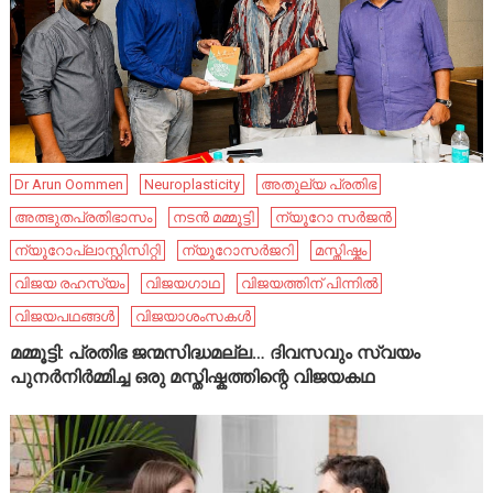
Dr Arun Oommen
Neuroplasticity
അതുല്യ പ്രതിഭ
അത്ഭുതപ്രതിഭാസം
നടൻ മമ്മൂട്ടി
ന്യൂറോ സർജൻ
ന്യൂറോപ്ലാസ്റ്റിസിറ്റി
ന്യൂറോസർജറി
മസ്തിഷ്കം
വിജയ രഹസ്യം
വിജയഗാഥ
വിജയത്തിന് പിന്നിൽ
വിജയപഥങ്ങൾ
വിജയാശംസകൾ
മമ്മൂട്ടി: പ്രതിഭ ജന്മസിദ്ധമല്ല… ദിവസവും സ്വയം
പുനർനിർമ്മിച്ച ഒരു മസ്തിഷ്കത്തിന്റെ വിജയകഥ