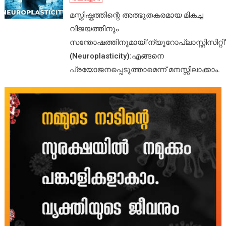
മസ്തിഷ്കത്തിന്റെ അത്ഭുതകരമായ മികച്ച
വിജയത്തിനും
സന്തോഷത്തിനുമായി’ന്യൂറോപ്ലാസ്റ്റിസിറ്റി’
(Neuroplasticity):എങ്ങനെ
പ്രയോജനപ്പെടുത്താമെന്ന് മനസ്സിലാക്കാം.