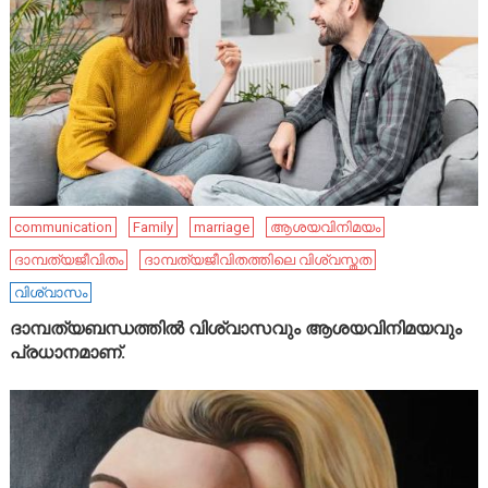
communication
Family
marriage
ആശയവിനിമയം
ദാമ്പത്യജീവിതം
ദാമ്പത്യജീവിതത്തിലെ വിശ്വസ്തത
വിശ്വാസം
ദാമ്പത്യബന്ധത്തിൽ വിശ്വാസവും ആശയവിനിമയവും
പ്രധാനമാണ്.