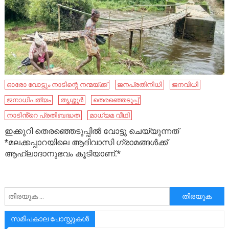
ഓരോ വോട്ടും നാടിന്റെ നന്മയ്ക്ക്
ജനപ്രതിനിധി
ജനവിധി
ജനാധിപത്യം
തൃശ്ശൂർ
തെരഞ്ഞെടുപ്പ്
നാടിൻ്റെ പ്രതിബദ്ധത
മാധ്യമ വീഥി
ഇക്കുറി തെരഞ്ഞെടുപ്പിൽ വോട്ടു ചെയ്യുന്നത്
*മലക്കപ്പാറയിലെ ആദിവാസി ഗ്രാമങ്ങൾക്ക്
ആഹ്ലാദാനുഭവം കൂടിയാണ്.*
അനേഷിക്കുക
സമീപകാല പോസ്റ്റുകൾ