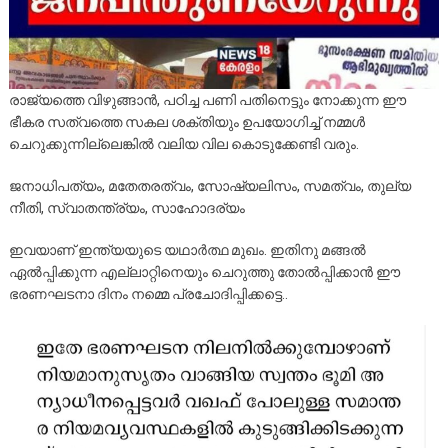
രാജ്യത്തെ വിഴുങ്ങാൻ, പഠിച്ച പണി പതിനെട്ടും നോക്കുന്ന ഈ
ഭീകര സത്വത്തെ സകല ശക്തിയും ഉപയോഗിച്ച് നമ്മൾ
ചെറുക്കുന്നില്ലെങ്കിൽ വലിയ വില കൊടുക്കേണ്ടി വരും.
ജനാധിപത്യം, മതേതരത്വം, സോഷ്യലിസം, സമത്വം, തുല്യ
നീതി, സ്വാതന്ത്ര്യം, സാഹോദര്യം
ഇവയാണ് ഇന്ത്യയുടെ യഥാർത്ഥ മുഖം. ഇതിനു മങ്ങൽ
ഏൽപ്പിക്കുന്ന എല്ലാറ്റിനെയും ചെറുത്തു തോൽപ്പിക്കാൻ ഈ
ഭരണഘടനാ ദിനം നമ്മെ പ്രചോദിപ്പിക്കട്ടെ..