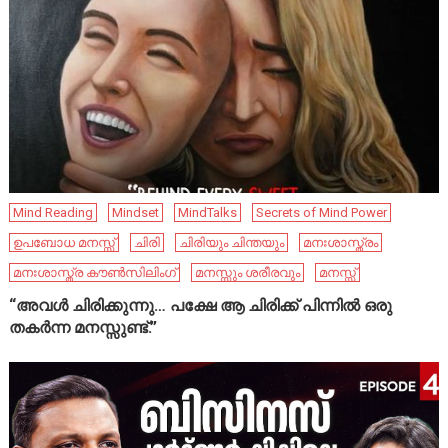
Mind Reading
Mindset
MindTalks
Secrets of Mind Power
ഉപബോധ മനസ്സ്
ചിരി
ചിരിയും ചിന്തയും
മനഃശാസ്ത്രം
മനഃശാസ്ത്ര കൗൺസിലിംഗ്
മനസ്സും ശരീരവും
മനസ്സ്
“അവൾ ചിരിക്കുന്നു… പക്ഷേ ആ ചിരിക്ക് പിന്നിൽ ഒരു
തകർന്ന മനസ്സുണ്ട്.”