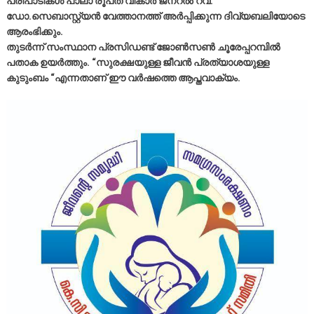
പരിപാടികൾ പാലാ രൂപത വികാർ ജനറൽ റവ:
ഡോ.സെബാസ്റ്റ്യൻ വേത്താനത്ത് അർപ്പിക്കുന്ന ദിവ്യബലിയോടെ
ആരംഭിക്കും.
തുടർന്ന് സംസ്ഥാന പ്രസിഡണ്ട് ജോൺസൺ ചൂരേപ്പറമ്പിൽ
പതാക ഉയർത്തും. “സുരക്ഷയുള്ള ജീവൻ പ്രത്യാശയുള്ള
കുടുംബം “എന്നതാണ് ഈ വർഷത്തെ ആപ്തവാക്യം.