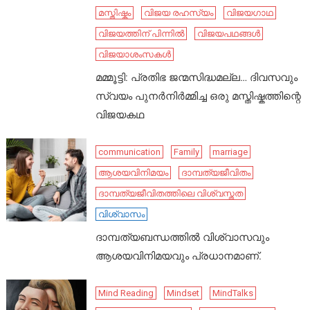
മസ്തിഷ്കം
വിജയ രഹസ്യം
വിജയഗാഥ
വിജയത്തിന് പിന്നിൽ
വിജയപഥങ്ങൾ
വിജയാശംസകൾ
മമ്മൂട്ടി: പ്രതിഭ ജന്മസിദ്ധമല്ല… ദിവസവും
സ്വയം പുനർനിർമ്മിച്ച ഒരു മസ്തിഷ്കത്തിന്റെ
വിജയകഥ
communication
Family
marriage
ആശയവിനിമയം
ദാമ്പത്യജീവിതം
ദാമ്പത്യജീവിതത്തിലെ വിശ്വസ്തത
വിശ്വാസം
ദാമ്പത്യബന്ധത്തിൽ വിശ്വാസവും
ആശയവിനിമയവും പ്രധാനമാണ്.
Mind Reading
Mindset
MindTalks