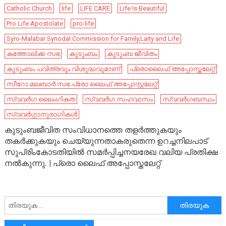
Catholic Church
life
LIFE CARE
Life Is Beautiful
Pro Life Apostolate
pro-life
Syro-Malabar Synodal Commission for Family,Laity and Life
കത്തോലിക്ക സഭ
കുടുംബം
കുടുംബ ജീവിതം
കുടുംബം പവിത്രവും വിശുദ്ധവുമാണ്
പ്രൊലൈഫ് അപ്പോസ്തലേറ്റ്
സീറോ മലബാർ സഭ പ്രോ ലൈഫ് അപ്പോസ്റ്റലേറ്റ്
സ്വവർഗ ലൈംഗികത
സ്വവർഗ സഹവാസം
സ്വവർഗബന്ധം
സ്വവർഗ്ഗാനുരാഗികൾ
കുടുംബജീവിത സംവിധാനത്തെ തളര്‍ത്തുകയും
തകര്‍ക്കുകയും ചെയ്യുന്നതാകരുതെന്ന ഉറച്ചനിലപാട്
സുപ്രിംകോടതിയില്‍ സമര്‍പ്പിച്ചനയരേഖ വലിയ പ്രതിക്ഷ
നല്‍കുന്നു. | പ്രൊ ലൈഫ് അപ്പോസ്തലേറ്റ്
അനേഷിക്കുക