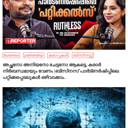
Business
partnership
കരാറുകൾ
ബിസിനസ്സ്
അച്ഛനോ അനിയനോ ചേട്ടനോ ആകട്ടെ, കരാർ
നിർബന്ധമായും വേണം |ബിസിനസ് പാർട്ണർഷിപ്പിലെ
പറ്റിക്കപ്പെടലുകൾ ഒഴിവാക്കാം..