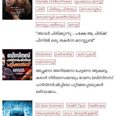
Secrets of Mind Power
ഉപബോധ മനസ്സ്
ചിരി
ചിരിയും ചിന്തയും
മനഃശാസ്ത്രം
മനഃശാസ്ത്ര കൗൺസിലിംഗ്
മനസ്സും ശരീരവും
മനസ്സ്
“അവൾ ചിരിക്കുന്നു… പക്ഷേ ആ ചിരിക്ക്
പിന്നിൽ ഒരു തകർന്ന മനസ്സുണ്ട്.”
Business
partnership
കരാറുകൾ
ബിസിനസ്സ്
അച്ഛനോ അനിയനോ ചേട്ടനോ ആകട്ടെ,
കരാർ നിർബന്ധമായും വേണം |ബിസിനസ്
പാർട്ണർഷിപ്പിലെ പറ്റിക്കപ്പെടലുകൾ
ഒഴിവാക്കാം..
Dr Arun Oommen
Health Tips
healthcare
Neuroplasticity
ഡോ .അരുൺ ഉമ്മൻ