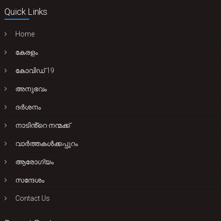
Quick Links
Home
കേരളം
കോവിഡ് 19
അനുഭവം
ദർശനം
നാടിൻ്റെ നന്മക്ക്
വാർത്തകൾക്കപ്പുറം
ആരോഗ്യം
സന്ദേശം
Contact Us