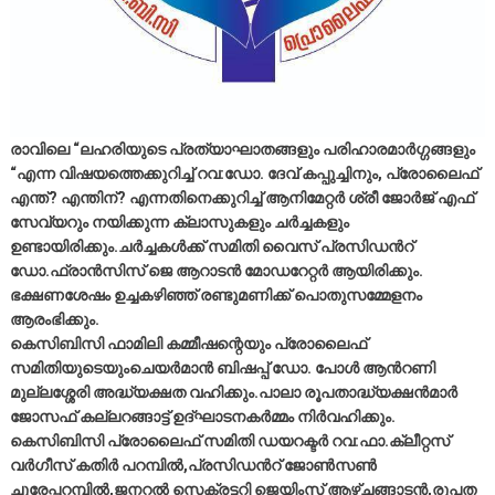
രാവിലെ “ലഹരിയുടെ പ്രത്യാഘാതങ്ങളും പരിഹാരമാർഗ്ഗങ്ങളും
“എന്ന വിഷയത്തെക്കുറിച്ച് റവ:ഡോ. ദേവ് കപ്പുച്ചിനും, പ്രോലൈഫ്
എന്ത്? എന്തിന്? എന്നതിനെക്കുറിച്ച് ആനിമേറ്റർ ശ്രീ ജോർജ് എഫ്
സേവ്യറും നയിക്കുന്ന ക്ലാസുകളും ചർച്ചകളും
ഉണ്ടായിരിക്കും.ചർച്ചകൾക്ക് സമിതി വൈസ് പ്രസിഡൻറ്
ഡോ.ഫ്രാൻസിസ് ജെ ആറാടൻ മോഡറേറ്റർ ആയിരിക്കും.
ഭക്ഷണശേഷം ഉച്ചകഴിഞ്ഞ് രണ്ടുമണിക്ക് പൊതുസമ്മേളനം
ആരംഭിക്കും.
കെസിബിസി ഫാമിലി കമ്മീഷന്റെയും പ്രോലൈഫ്
സമിതിയുടെയുംചെയർമാൻ ബിഷപ്പ് ഡോ. പോൾ ആൻറണി
മുല്ലശ്ശേരി അദ്ധ്യക്ഷത വഹിക്കും.പാലാ രൂപതാദ്ധ്യക്ഷൻമാർ
ജോസഫ് കല്ലറങ്ങാട്ട് ഉദ്ഘാടനകർമ്മം നിർവഹിക്കും.
കെസിബിസി പ്രോലൈഫ് സമിതി ഡയറക്ടർ റവ:ഫാ.ക്ലീറ്റസ്
വർഗീസ് കതിർ പറമ്പിൽ,പ്രസിഡൻറ് ജോൺസൺ
ചൂരേപ്പറമ്പിൽ,ജനറൽ സെക്രട്ടറി ജെയിംസ് ആഴ്ചങ്ങാടൻ,രൂപത