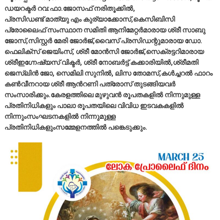
ഡയറക്ടർ റവ:ഫാ.ജോസഫ് നരിതൂക്കിൽ,
പ്രസിഡണ്ട് മാത്യു എം കുര്യാക്കോസ്,കെസിബിസി
പ്രോലൈഫ് സംസ്ഥാന സമിതി ആനിമേറ്റർമാരായ ശ്രീ സാബു
ജോസ്,സിസ്റ്റർ മേരി ജോർജ്,വൈസ് പ്രസിഡന്റുമാരായ ഡോ.
ഫെലിക്സ് ജെയിംസ്, ശ്രീ മോൻസി ജോർജ്,സെക്രട്ടറിമാരായ
ശ്രീഇഗ്നേഷ്യസ് വിക്ടർ, ശ്രീ നോബർട്ട് കക്കാരിയിൽ,ശ്രീമതി
ജെസ്‌ലിൻ ജോ, സെമിലി സുനിൽ, ലിസ തോമസ്,കൾച്ചറൽ ഫാറം
കൺവീനറായ ശ്രീ ആൻറണി പത്രോസ് തുടങ്ങിയവർ
സംസാരിക്കും.കേരളത്തിലെ മുഴുവൻ രൂപതകളിൽ നിന്നുമുള്ള
പ്രതിനിധികളും പാലാ രൂപതയിലെ വിവിധ ഇടവകകളിൽ
നിന്നുംസംഘടനകളിൽ നിന്നുമുള്ള
പ്രതിനിധികളുംസമ്മേളനത്തിൽ പങ്കെടുക്കും.