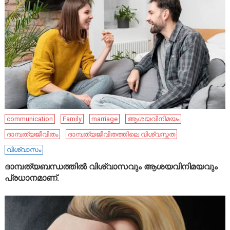
communication
Family
marriage
ആശയവിനിമയം
ദാമ്പത്യജീവിതം
ദാമ്പത്യജീവിതത്തിലെ വിശ്വസ്തത
വിശ്വാസം
ദാമ്പത്യബന്ധത്തിൽ വിശ്വാസവും ആശയവിനിമയവും
പ്രധാനമാണ്.