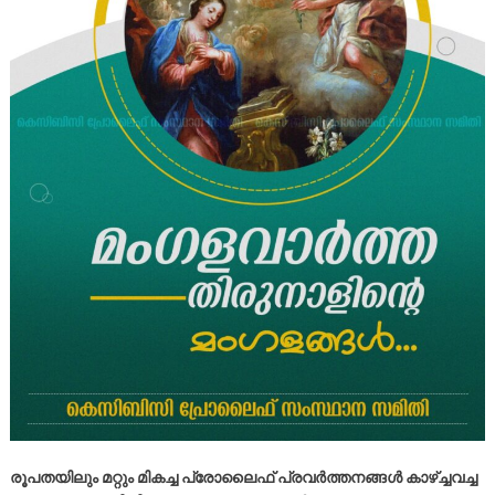
രൂപതയിലും മറ്റും മികച്ച പ്രോലൈഫ് പ്രവർത്തനങ്ങൾ കാഴ്ച്ചവച്ച