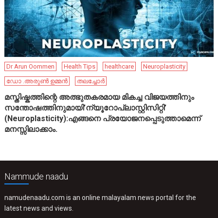
Dr Arun Oommen
Health Tips
healthcare
Neuroplasticity
ഡോ .അരുൺ ഉമ്മൻ
തലച്ചോർ
മസ്തിഷ്കത്തിന്റെ അത്ഭുതകരമായ മികച്ച വിജയത്തിനും
സന്തോഷത്തിനുമായി’ന്യൂറോപ്ലാസ്റ്റിസിറ്റി’
(Neuroplasticity):എങ്ങനെ പ്രയോജനപ്പെടുത്താമെന്ന്
മനസ്സിലാക്കാം.
Nammude naadu
namudenaadu.com is an online malayalam news portal for the
latest news and views.