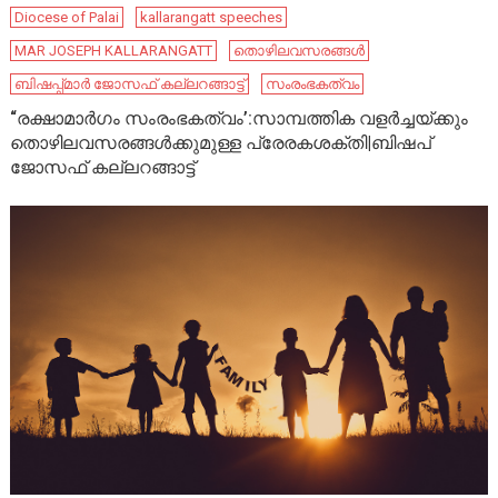
Diocese of Palai
kallarangatt speeches
MAR JOSEPH KALLARANGATT
തൊഴിലവസരങ്ങൾ
ബിഷപ്പ്മാർ ജോസഫ് കല്ലറങ്ങാട്ട്
സംരംഭകത്വം
“രക്ഷാമാർഗം സംരംഭകത്വം’:സാമ്പത്തിക വളർച്ചയ്ക്കും
തൊഴിലവസരങ്ങൾക്കുമുള്ള പ്രേരകശക്തി|ബിഷപ്
ജോസഫ് കല്ലറങ്ങാട്ട്