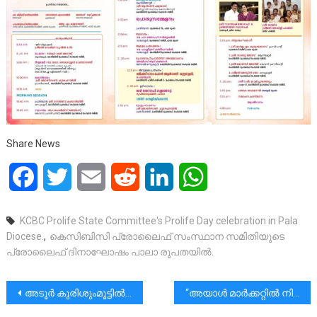
Share News
Facebook
Twitter
Email
Reddit
LinkedIn
WhatsApp
KCBC Prolife State Committee's Prolife Day celebration in Pala
Diocese.
,
കെസിബിസി പ്രോലൈഫ് സംസ്ഥാന സമിതിയുടെ
പ്രോലൈഫ് ദിനാഘോഷം പാലാ രൂപതയിൽ.
പോസ്റ്റുകളിലൂടെ
അടൂർ കുരിശുംമൂട്ടിൽ പരേതനായ പി എം ജോസഫിൻ്റെ ഭാര്യ ചിന്നമ്മ ജോസഫ് (76) നിര്യാതായി.|സംസ്കാരം നാളെ(23/3) രാവിലെ 11.30-ന്|ആദരാഞ്ജലികൾ
“അയാൾ മാർക്കറ്റിൽ നിന്നും വാങ്ങിയ മീൻ കട്ട് ചെയ്യുന്നതിനുള്ള ഒരു കത്തി വാങ്ങാനായിരുന്നു വന്നത്”.