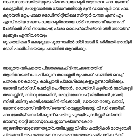
സംസ്ഥാന സമിതിയുടെ പ്രഥമ ഡയറക്ടർ ആയ റവ: ഫാ. ജോസ്
കോട്ടയിൽ,മംഗളവാർത്ത ധ്യാനത്തിന്റെ മുൻ ഡയറക്ടർ റവ: ഫാ.
കുര്യൻ മറ്റം,പാലാ മെഡിസിറ്റിയിലെ സിസ്റ്റർ വനജ എസ് എം
എസ്,മരിയ സദനം ഡയറക്ടർമാരായ ശ്രീ സന്തോഷ് ജോസഫ്
&ശ്രീമതി മിനി സന്തോഷ്, പ്രോ ലൈഫ് മജീഷ്യൻ ശ്രീ ജോയ്സ്
മുക്കുടം എന്നിവരേയും
രൂപതയിലെ 9 മക്കളുള്ള പുന്നോലിൽ ശ്രീ ടോമി & ശ്രീമതി അമ്പിളി
ടോമി ഫാമിലി യെയും ചടങ്ങിൽ ആദരിക്കും.
അടുത്ത വർഷത്തെ പ്രോലൈഫ് ദിനാചരണത്തിന്
ആതിഥേയത്വം വഹിക്കുന്ന തലശ്ശേരി രൂപതക്ക് ചടങ്ങിൽ വെച്ച്
പതാക കൈമാറും.കൾച്ചറൽ പ്രോഗ്രാമുകളുംഉണ്ടായിരിക്കും.
ജോബി വർഗീസ്, ഷേർളി ചെറിയാൻ , ഡെയ്സി കുര്യൻ,മേരിക്കുട്ടി
അഗസ്റ്റിൻ, ബിന്ദു ജോബിൻ, മോളി ജോസഫ്,ജിജിമോൻ ,ടോമി,
സിജി ,ബിന്ദു ഷാജി,ജോബിൻ തിക്കോയി , ഡയാന രാജു, ലൗലി,
ജോസ് തോമസ്,ബിൻസ്,ബെന്നി വെള്ളരിങ്ങാട്ട്, വി ഡി ജോർജ്,
ഫാ.ജോർജ് നെല്ലിക്കുന്ന് ചെരിവു പുരയിടം,സിസ്റ്റർ ബ്ലസി
ജോസ്, റെറ്റി ജോസ്,ഡോ.ഇഗ്നേഷ്യസ് കോര
തുടങ്ങിയവരുടെനേതൃത്വത്തിലുള്ള വിവിധ കമ്മിറ്റികൾ മാതൃവേദി
പിതൃവേദി അംഗങ്ങളുടെ സഹകരണത്തോടെ പരിപാടികൾക്ക്