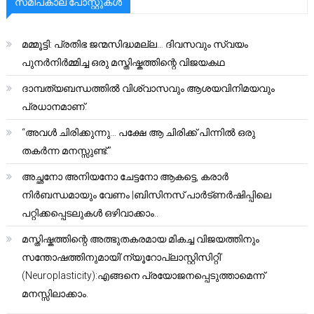
സമീപകാല പോസ്റ്റുകൾ
മമ്മൂട്ടി: പ്രതിഭ ജന്മസിദ്ധമല്ല… ദിവസവും സ്വയം
പുനർനിർമ്മിച്ച ഒരു മസ്തിഷ്കത്തിന്റെ വിജയകഥ
ദാമ്പത്യബന്ധത്തിൽ വിശ്വാസവും ആശയവിനിമയവും
പ്രധാനമാണ്.
“അവൾ ചിരിക്കുന്നു… പക്ഷേ ആ ചിരിക്ക് പിന്നിൽ ഒരു
തകർന്ന മനസ്സുണ്ട്.”
അച്ഛനോ അനിയനോ ചേട്ടനോ ആകട്ടെ, കരാർ
നിർബന്ധമായും വേണം |ബിസിനസ് പാർട്ണർഷിപ്പിലെ
പറ്റിക്കപ്പെടലുകൾ ഒഴിവാക്കാം..
മസ്തിഷ്കത്തിന്റെ അത്ഭുതകരമായ മികച്ച വിജയത്തിനും
സന്തോഷത്തിനുമായി’ന്യൂറോപ്ലാസ്റ്റിസിറ്റി’
(Neuroplasticity):എങ്ങനെ പ്രയോജനപ്പെടുത്താമെന്ന്
മനസ്സിലാക്കാം.