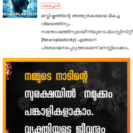
തലച്ചോർ
മസ്തിഷ്കത്തിന്റെ അത്ഭുതകരമായ മികച്ച
വിജയത്തിനും
സന്തോഷത്തിനുമായി’ന്യൂറോപ്ലാസ്റ്റിസിറ്റി’
(Neuroplasticity):എങ്ങനെ
പ്രയോജനപ്പെടുത്താമെന്ന് മനസ്സിലാക്കാം.