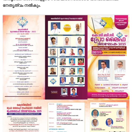
നേതൃത്വം നൽകും.