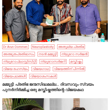
Dr Arun Oommen
Neuroplasticity
അതുല്യ പ്രതിഭ
അത്ഭുതപ്രതിഭാസം
നടൻ മമ്മൂട്ടി
ന്യൂറോ സർജൻ
ന്യൂറോപ്ലാസ്റ്റിസിറ്റി
ന്യൂറോസർജറി
മസ്തിഷ്കം
വിജയ രഹസ്യം
വിജയഗാഥ
വിജയത്തിന് പിന്നിൽ
വിജയപഥങ്ങൾ
വിജയാശംസകൾ
മമ്മൂട്ടി: പ്രതിഭ ജന്മസിദ്ധമല്ല… ദിവസവും സ്വയം
പുനർനിർമ്മിച്ച ഒരു മസ്തിഷ്കത്തിന്റെ വിജയകഥ