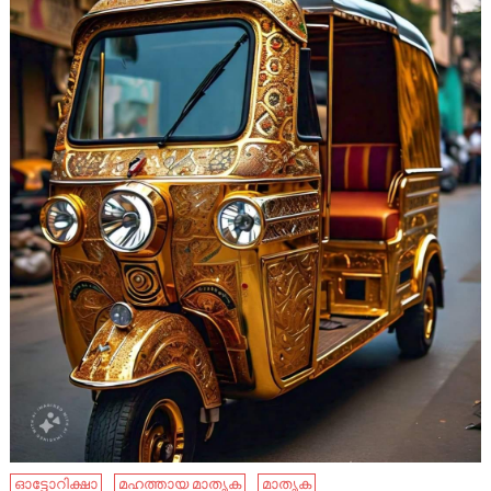
ഓട്ടോറിക്ഷാ
മഹത്തായ മാതൃക
മാതൃക