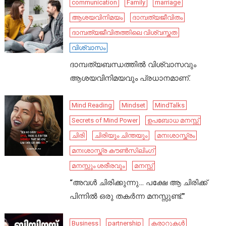
communication
Family
marriage
ആശയവിനിമയം
ദാമ്പത്യജീവിതം
ദാമ്പത്യജീവിതത്തിലെ വിശ്വസ്തത
വിശ്വാസം
ദാമ്പത്യബന്ധത്തിൽ വിശ്വാസവും
ആശയവിനിമയവും പ്രധാനമാണ്.
Mind Reading
Mindset
MindTalks
Secrets of Mind Power
ഉപബോധ മനസ്സ്
ചിരി
ചിരിയും ചിന്തയും
മനഃശാസ്ത്രം
മനഃശാസ്ത്ര കൗൺസിലിംഗ്
മനസ്സും ശരീരവും
മനസ്സ്
“അവൾ ചിരിക്കുന്നു… പക്ഷേ ആ ചിരിക്ക്
പിന്നിൽ ഒരു തകർന്ന മനസ്സുണ്ട്.”
Business
partnership
കരാറുകൾ