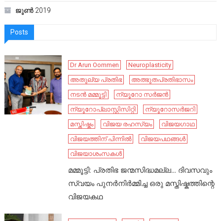
ജൂൺ 2019
Posts
Dr Arun Oommen
Neuroplasticity
അതുല്യ പ്രതിഭ
അത്ഭുതപ്രതിഭാസം
നടൻ മമ്മൂട്ടി
ന്യൂറോ സർജൻ
ന്യൂറോപ്ലാസ്റ്റിസിറ്റി
ന്യൂറോസർജറി
മസ്തിഷ്കം
വിജയ രഹസ്യം
വിജയഗാഥ
വിജയത്തിന് പിന്നിൽ
വിജയപഥങ്ങൾ
വിജയാശംസകൾ
മമ്മൂട്ടി: പ്രതിഭ ജന്മസിദ്ധമല്ല… ദിവസവും
സ്വയം പുനർനിർമ്മിച്ച ഒരു മസ്തിഷ്കത്തിന്റെ
വിജയകഥ