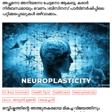
അച്ഛനോ അനിയനോ ചേട്ടനോ ആകട്ടെ, കരാർ
നിർബന്ധമായും വേണം |ബിസിനസ് പാർട്ണർഷിപ്പിലെ
പറ്റിക്കപ്പെടലുകൾ ഒഴിവാക്കാം..
Dr Arun Oommen
Health Tips
healthcare
Neuroplasticity
ഡോ .അരുൺ ഉമ്മൻ
തലച്ചോർ
മസ്തിഷ്കത്തിന്റെ അത്ഭുതകരമായ മികച്ച വിജയത്തിനും