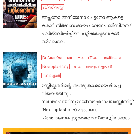
ബിസിനസ്സ്
അച്ഛനോ അനിയനോ ചേട്ടനോ ആകട്ടെ,
കരാർ നിർബന്ധമായും വേണം |ബിസിനസ്
പാർട്ണർഷിപ്പിലെ പറ്റിക്കപ്പെടലുകൾ
ഒഴിവാക്കാം..
Dr Arun Oommen
Health Tips
healthcare
Neuroplasticity
ഡോ .അരുൺ ഉമ്മൻ
തലച്ചോർ
മസ്തിഷ്കത്തിന്റെ അത്ഭുതകരമായ മികച്ച
വിജയത്തിനും
സന്തോഷത്തിനുമായി’ന്യൂറോപ്ലാസ്റ്റിസിറ്റി’
(Neuroplasticity):എങ്ങനെ
പ്രയോജനപ്പെടുത്താമെന്ന് മനസ്സിലാക്കാം.