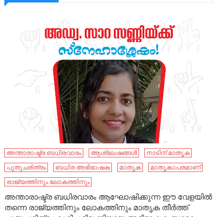
അന്താരാഷ്ട്ര ബധിരവാരം
ആശ്ലേഷങ്ങൾ
നാടിന് മാതൃക
പുതുചരിത്രം
ബധിര അഭിഭാഷക
മാതൃക
മാതൃകാപരമാണ്
രാജ്യത്തിനും ലോകത്തിനും
അന്താരാഷ്ട്ര ബധിരവാരം ആഘോഷിക്കുന്ന ഈ വേളയിൽ
തന്നെ രാജ്യത്തിനും ലോകത്തിനും മാതൃക തീർത്ത്