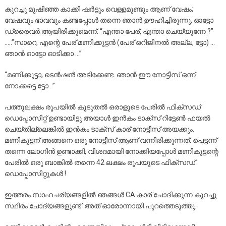
കുറച്ചു മുഷിഞ്ഞ
കാക്കി ഷർട്ടും വെള്ളമുണ്ടും ആണ് വേഷം;
വേഷവും ഭാവവും കണ്ടപ്പോൾ തന്നെ ഞാൻ ഊഹിച്ചിരുന്നു, ഓട്ടോ
ഡ്രൈവർ ആയിരിക്കുമെന്ന്. “എന്താ പേര്, എന്താ ചെയ്യുന്നേ ?”
…..”സാറെ, എന്റെ പേര് മണിക്കുട്ടൻ (പേര് ഒറിജിനൽ അല്ല, ട്ടോ) …
ഞാൻ ഓട്ടോ ഓടിക്കാ …”
“മണിക്കുട്ടാ, ടെൻഷൻ അടിക്കേണ്ട. ഞാൻ ഈ നോട്ടീസ് ഒന്ന്
നോക്കട്ടെ ട്ടോ…”
പത്തുലക്ഷം രൂപയിൽ കൂടുതൽ ഒരാളുടെ പേരിൽ ഫിക്സഡ്
ഡെപ്പോസിറ്റ് ഉണ്ടായിട്ടു അയാൾ ഇൻകം ടാക്‌സ് റിട്ടേൺ ഫയൽ
ചെയ്തില്ലെങ്കിൽ ഇൻകം ടാക്‌സ് കാര് നോട്ടീസ് അയക്കും.
മണികുട്ടന് അങ്ങനെ ഒരു നോട്ടീസ് ആണ് വന്നിരിക്കുന്നത്. പെട്ടന്ന്
തന്നെ ലോഗിൻ ഉണ്ടാക്കി, വിശദമായി നോക്കിയപ്പോൾ മണികുട്ടന്റെ
പേരിൽ ഒരു ബാങ്കിൽ തന്നെ 42 ലക്ഷം രൂപയുടെ ഫിക്സഡ്
ഡെപ്പോസിറ്റുകൾ !
ഇത്തരം സാഹചര്യങ്ങളിൽ ഞങ്ങൾ CA കാര് ചോദിക്കുന്ന കുറച്ചു
സ്ഥിരം ചോദ്യങ്ങളുണ്ട്. അത് ഓരോന്നായി പുറത്തെടുത്തു.