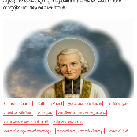
പുതുചരിത്രം കുറിച്ച മിടുക്കിയായ അഭിഭാഷക സാറാ
സണ്ണിയ്ക്ക് ആശ്ലേഷങ്ങൾ.
Catholic Church
Catholic Priest
ഇടവകവൈദികൻ
ദുർമാതൃക
പുതിയ ജീവിതം
മാതൃക
മാധ്യസ്ഥവും മാതൃകയും
വി. ജോൺ മരിയ വിയനി
വിരോധാഭാസം
വൈദികരും അല്‍മായരും
വൈദികരും സമര്‍പ്പിതരും
വൈദികർ