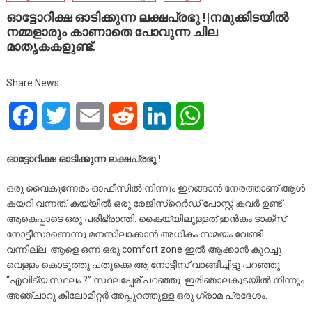
ഓട്ടോറിക്ഷ ഓടിക്കുന്ന ലക്ഷപ്രഭു !|നമുക്കിടയിൽ
നമ്മളാരും കാണാതെ പോവുന്ന ചില
മാതൃകകളുണ്ട്.
Share News
Facebook
Twitter
Email
Reddit
LinkedIn
WhatsApp
ഓട്ടോറിക്ഷ ഓടിക്കുന്ന ലക്ഷപ്രഭു !
ഒരു വൈകുന്നേരം ഓഫീസിൽ നിന്നും ഇറങ്ങാൻ നേരത്താണ് ആൾ
കയറി വന്നത്. കയ്യിൽ ഒരു രേജിസ്റെർഡ് പോസ്റ്റ് കവർ ഉണ്ട്.
ആകെപ്പാടെ ഒരു പരിഭ്രാന്തി. കൈയ്യിലുള്ളത് ഇൻകം ടാക്‌സ്
നോട്ടീസാണെന്നു മനസിലാക്കാൻ അധികം സമയം വേണ്ടി
വന്നില്ല. ആളെ ഒന്ന് ഒരു comfort zone ഇൽ ആക്കാൻ കുറച്ചു
വെള്ളം കൊടുത്തു പതുക്കെ ആ നോട്ടീസ് വാങ്ങിച്ചിട്ടു പറഞ്ഞു
“എവിട്യ സ്ഥലം ?” സ്ഥലപ്പേര് പറഞ്ഞു. ഇരിഞാലകുടയിൽ നിന്നും
അഞ്ചാറു കിലോമീറ്റർ അപ്പുറത്തുള്ള ഒരു ഗ്രാമ പ്രദേശം.