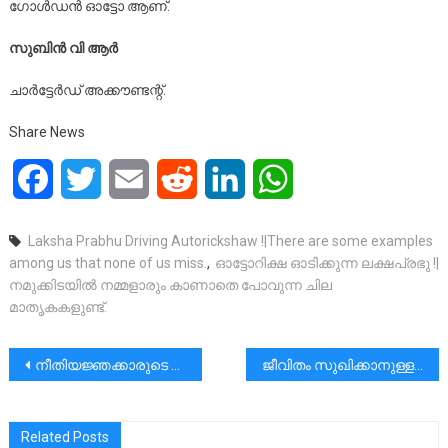
ഗോൾഡൻ ഓട്ടോ ആണ്.
സുബിൻ വി ആർ
ചാർട്ടേർഡ് അക്കൗണ്ടന്റ്.
Share News
Facebook
Twitter
Email
Reddit
LinkedIn
WhatsApp
Laksha Prabhu Driving Autorickshaw !|There are some examples
among us that none of us miss.
,
ഓട്ടോറിക്ഷ ഓടിക്കുന്ന ലക്ഷപ്രഭു !|
നമുക്കിടയിൽ നമ്മളാരും കാണാതെ പോവുന്ന ചില
മാതൃകകളുണ്ട്.
പോസ്റ്റുകളിലൂടെ
നീതിയജ്ഞക്കാരുടെ 10 അനീതികൾ അക്കമിട്ടു ചോദ്യം ചെയ്യുന്നു.|സഭയോടു ചെയ്യുന്ന അനീതികൾ കണ്ടില്ലെന്നു നടിക്കാനാവില്ല|Syro-Malabar Media Commission
ജീവിതം സുഖിക്കാനുള്ളതാണ് എന്നുപറയുന്ന തത്ത്വശാസ്ത്രത്തെ ഭയപ്പെടണം…|ചുരുക്കത്തിൽ നിന്നെത്തന്നെയാണ് ഭയപ്പെടേണ്ടത് !
Related Posts