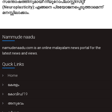
സന്തോഷത്തിനുമായി’ന്യൂറോപ്ലാസ്റ്റിസിറ്റി’
(Neuroplasticity):എങ്ങനെ പ്രയോജനപ്പെടുത്താമെന്ന്
മനസ്സിലാക്കാം.
Nammude naadu
namudenaadu.com is an online malayalam news portal for the
latest news and views.
Quick Links
Home
കേരളം
കോവിഡ് 19
അനുഭവം