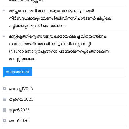
തകർന്ന മനസ്സുണ്ട്.”
അച്ഛനോ അനിയനോ ചേട്ടനോ ആകട്ടെ, കരാർ
നിർബന്ധമായും വേണം |ബിസിനസ് പാർട്ണർഷിപ്പിലെ
പറ്റിക്കപ്പെടലുകൾ ഒഴിവാക്കാം..
മസ്തിഷ്കത്തിന്റെ അത്ഭുതകരമായ മികച്ച വിജയത്തിനും
സന്തോഷത്തിനുമായി’ന്യൂറോപ്ലാസ്റ്റിസിറ്റി’
(Neuroplasticity):എങ്ങനെ പ്രയോജനപ്പെടുത്താമെന്ന്
മനസ്സിലാക്കാം.
ശേഖരങ്ങൾ
ഓഗസ്റ്റ്‌ 2026
ജൂലൈ 2026
ജൂൺ 2026
മെയ്‌ 2026