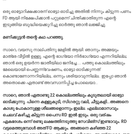
ഒരു ഓട്ടോറിക്ഷക്കാരന് ഓട്ടോ ഓടിച്ചു അതിൽ നിന്നും കിട്ടുന്ന പണം
FD ആയി നിക്ഷേപിക്കാൻ പറ്റുമെന്ന് ചിന്തിക്കാതിരുന്ന എന്റെ
ഇടുങ്ങിയ ബുദ്ധിയെക്കുറിച്ചു ഓർത്തു ഞാൻ ലജ്ജിച്ചു.
മണിക്കുട്ടൻ തന്റെ കഥ പറഞ്ഞു.
സാറെ, വയസു നാല്പതിനു മേളിൽ ആയി. ഞാനും അമ്മയും
മാത്രേ വീട്ടിൽ ഉള്ളു. എന്റെ ഭാഗ്യോ നിർഭാഗ്യോ എന്നറിയില്ല;
ഞാൻ ഒരു ഉയർന്ന ജാതീയിലാ ജനിച്ചേ….. പത്തു കൊല്ലത്തിലും
മേലെയായി പെണ്ണന്ന്വേഷണം, ഓട്ടോ ഓടിക്കുന്നത്
കൊണ്ടാണോന്നറിയില്ല,..ഒന്നും ശരിയാവുന്നില്ല.. ഇപ്പോ ഞാൻ
അതൊക്കെ ഏതാണ്ട് അവസാനിപ്പിച്ച പോലെയാ…
സാറെ, ഞാൻ ഏതാണ്ടു 22 കൊല്ലത്തിലും കൂടുതലായി ഓട്ടോ
ഓടിക്കുന്നു. പിന്നെ കള്ളുകുടി, സിഗരറ്റു വലി, ചീട്ടുകളി…അങ്ങനെ
കാശു പോകാനുള്ള ശീലങ്ങളൊന്നും ഇല്ല. എല്ലാമാസവും
ചെലവ് കഴിച്ചു കിട്ടുന്ന പൈസ RD ഇൽ ഇടും. ഒരു വര്ഷം
ഏകദേശം ഒന്ന് രണ്ടു ലക്ഷത്തിനടുത്തു സേവിങ്സ് ഇണ്ടാവും. RD
വട്ടമെത്തുമ്പോൾ അത് FD ആക്കും. അങ്ങനെ കഴിഞ്ഞ 22