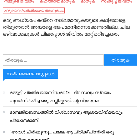
നമ്മുടെ ജീവിതം
മഹത്തായ മാതൃക
മാതൃക
സംതൃപ്ത ജീവിതം
ഹൃദയസ്പർശിയായ അനുഭവം
ഒരു അധ്യാപകൻ്റെ നല്ലമാതൃകയുടെ കഥ|ഒരാളെ
തിരുത്താൻ അയാളെ അപമാനിതനാക്കേണ്ടതില്ല. ചില
ഒഴിവാക്കലുകൾ ചിലപ്പോൾ ജീവിതം മാറ്റിമറിച്ചേക്കാം.
അനേഷിക്കുക
സമീപകാല പോസ്റ്റുകൾ
മമ്മൂട്ടി: പ്രതിഭ ജന്മസിദ്ധമല്ല… ദിവസവും സ്വയം
പുനർനിർമ്മിച്ച ഒരു മസ്തിഷ്കത്തിന്റെ വിജയകഥ
ദാമ്പത്യബന്ധത്തിൽ വിശ്വാസവും ആശയവിനിമയവും
പ്രധാനമാണ്.
“അവൾ ചിരിക്കുന്നു… പക്ഷേ ആ ചിരിക്ക് പിന്നിൽ ഒരു