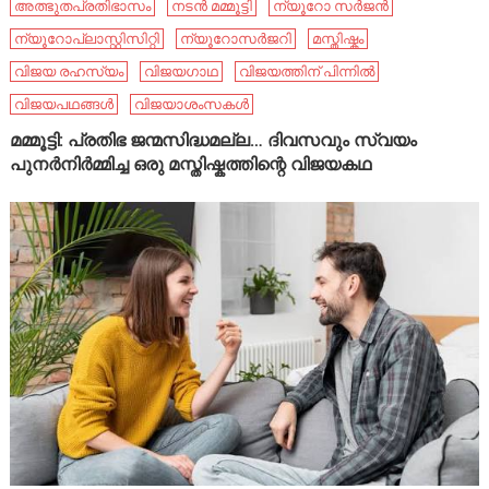
അത്ഭുതപ്രതിഭാസം
നടൻ മമ്മൂട്ടി
ന്യൂറോ സർജൻ
ന്യൂറോപ്ലാസ്റ്റിസിറ്റി
ന്യൂറോസർജറി
മസ്തിഷ്കം
വിജയ രഹസ്യം
വിജയഗാഥ
വിജയത്തിന് പിന്നിൽ
വിജയപഥങ്ങൾ
വിജയാശംസകൾ
മമ്മൂട്ടി: പ്രതിഭ ജന്മസിദ്ധമല്ല… ദിവസവും സ്വയം
പുനർനിർമ്മിച്ച ഒരു മസ്തിഷ്കത്തിന്റെ വിജയകഥ