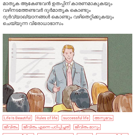
മാതൃക ആകേണ്ടവൻ ഉതപ്പിന്‌ കാരണമാകുകയും
വഴിനടത്തേണ്ടവർ ദുർമാതൃക കൊണ്ടും
ദുർവ്യാഖ്യാനങ്ങൾ കൊണ്ടും വഴിതെറ്റിക്കുകയും
ചെയ്യുന്ന വിരോധാഭാസം
Life Is Beautiful
Rules of life
successful life
അനുഭവം
ജീവിതം
ജീവിതം എന്നെ പഠിപ്പിച്ചത്
ജീവിതം മാറും