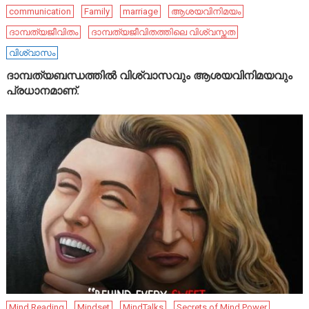
communication
Family
marriage
ആശയവിനിമയം
ദാമ്പത്യജീവിതം
ദാമ്പത്യജീവിതത്തിലെ വിശ്വസ്തത
വിശ്വാസം
ദാമ്പത്യബന്ധത്തിൽ വിശ്വാസവും ആശയവിനിമയവും
പ്രധാനമാണ്.
Mind Reading
Mindset
MindTalks
Secrets of Mind Power