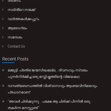
ദർശനം
നാടിൻ്റെ നന്മക്ക്
വാർത്തകൾക്കപ്പുറം
ആരോഗ്യം
സന്ദേശം
Contact Us
Recent Posts
മമ്മൂട്ടി: പ്രതിഭ ജന്മസിദ്ധമല്ല… ദിവസവും സ്വയം
പുനർനിർമ്മിച്ച ഒരു മസ്തിഷ്കത്തിന്റെ വിജയകഥ
ദാമ്പത്യബന്ധത്തിൽ വിശ്വാസവും ആശയവിനിമയവും
പ്രധാനമാണ്.
“അവൾ ചിരിക്കുന്നു… പക്ഷേ ആ ചിരിക്ക് പിന്നിൽ ഒരു
തകർന്ന മനസ്സുണ്ട്.”