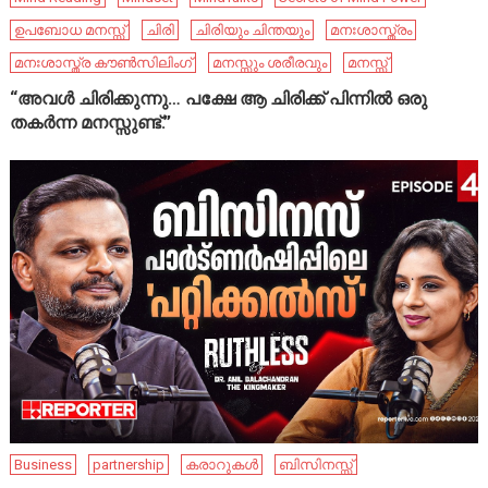
ഉപബോധ മനസ്സ്
ചിരി
ചിരിയും ചിന്തയും
മനഃശാസ്ത്രം
മനഃശാസ്ത്ര കൗൺസിലിംഗ്
മനസ്സും ശരീരവും
മനസ്സ്
“അവൾ ചിരിക്കുന്നു… പക്ഷേ ആ ചിരിക്ക് പിന്നിൽ ഒരു
തകർന്ന മനസ്സുണ്ട്.”
Business
partnership
കരാറുകൾ
ബിസിനസ്സ്