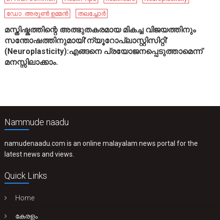
ഡോ .അരുൺ ഉമ്മൻ
തലച്ചോർ
മസ്തിഷ്കത്തിന്റെ അത്ഭുതകരമായ മികച്ച വിജയത്തിനും
സന്തോഷത്തിനുമായി’ന്യൂറോപ്ലാസ്റ്റിസിറ്റി’
(Neuroplasticity):എങ്ങനെ പ്രയോജനപ്പെടുത്താമെന്ന്
മനസ്സിലാക്കാം.
Nammude naadu
namudenaadu.com is an online malayalam news portal for the
latest news and views.
Quick Links
Home
കേരളം