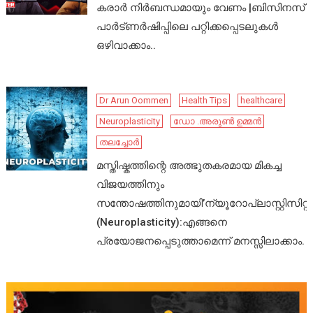
കരാർ നിർബന്ധമായും വേണം |ബിസിനസ്
പാർട്ണർഷിപ്പിലെ പറ്റിക്കപ്പെടലുകൾ
ഒഴിവാക്കാം..
Dr Arun Oommen
Health Tips
healthcare
Neuroplasticity
ഡോ .അരുൺ ഉമ്മൻ
തലച്ചോർ
മസ്തിഷ്കത്തിന്റെ അത്ഭുതകരമായ മികച്ച
വിജയത്തിനും
സന്തോഷത്തിനുമായി’ന്യൂറോപ്ലാസ്റ്റിസിറ്റി’
(Neuroplasticity):എങ്ങനെ
പ്രയോജനപ്പെടുത്താമെന്ന് മനസ്സിലാക്കാം.