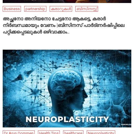
Business
partnership
കരാറുകൾ
ബിസിനസ്സ്
അച്ഛനോ അനിയനോ ചേട്ടനോ ആകട്ടെ, കരാർ
നിർബന്ധമായും വേണം |ബിസിനസ് പാർട്ണർഷിപ്പിലെ
പറ്റിക്കപ്പെടലുകൾ ഒഴിവാക്കാം..
Dr Arun Oommen
Health Tips
healthcare
Neuroplasticity