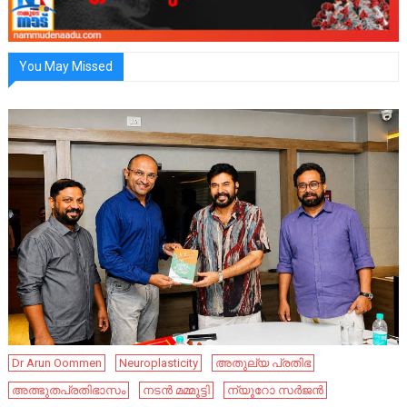
You May Missed
Dr Arun Oommen
Neuroplasticity
അതുല്യ പ്രതിഭ
അത്ഭുതപ്രതിഭാസം
നടൻ മമ്മൂട്ടി
ന്യൂറോ സർജൻ