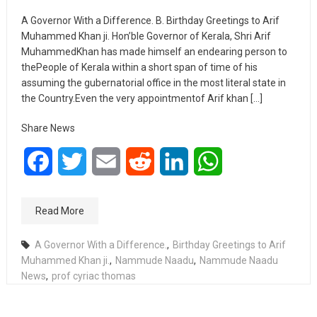
A Governor With a Difference. B. Birthday Greetings to Arif
Muhammed Khan ji. Hon’ble Governor of Kerala, Shri Arif
MuhammedKhan has made himself an endearing person to
thePeople of Kerala within a short span of time of his
assuming the gubernatorial office in the most literal state in
the Country.Even the very appointmentof Arif khan […]
Share News
Facebook
Twitter
Email
Reddit
LinkedIn
WhatsApp
Read More
A Governor With a Difference.
,
Birthday Greetings to Arif
Muhammed Khan ji.
,
Nammude Naadu
,
Nammude Naadu
News
,
prof cyriac thomas