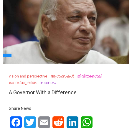
vision and perspective
ആശംസകൾ
ജീവിതശൈലി
ഫേസ്ബുക്കിൽ
സന്ദേശം
A Governor With a Difference.
Share News
Facebook
Twitter
Email
Reddit
LinkedIn
WhatsApp