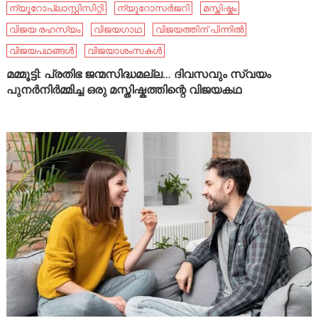
ന്യൂറോപ്ലാസ്റ്റിസിറ്റി
ന്യൂറോസർജറി
മസ്തിഷ്കം
വിജയ രഹസ്യം
വിജയഗാഥ
വിജയത്തിന് പിന്നിൽ
വിജയപഥങ്ങൾ
വിജയാശംസകൾ
മമ്മൂട്ടി: പ്രതിഭ ജന്മസിദ്ധമല്ല… ദിവസവും സ്വയം
പുനർനിർമ്മിച്ച ഒരു മസ്തിഷ്കത്തിന്റെ വിജയകഥ