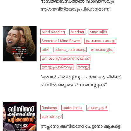
ദാമ്പത്യബന്ധത്തിൽ വിശ്വാസവും
ആശയവിനിമയവും പ്രധാനമാണ്.
Mind Reading
Mindset
MindTalks
Secrets of Mind Power
ഉപബോധ മനസ്സ്
ചിരി
ചിരിയും ചിന്തയും
മനഃശാസ്ത്രം
മനഃശാസ്ത്ര കൗൺസിലിംഗ്
മനസ്സും ശരീരവും
മനസ്സ്
“അവൾ ചിരിക്കുന്നു… പക്ഷേ ആ ചിരിക്ക്
പിന്നിൽ ഒരു തകർന്ന മനസ്സുണ്ട്.”
Business
partnership
കരാറുകൾ
ബിസിനസ്സ്
അച്ഛനോ അനിയനോ ചേട്ടനോ ആകട്ടെ,