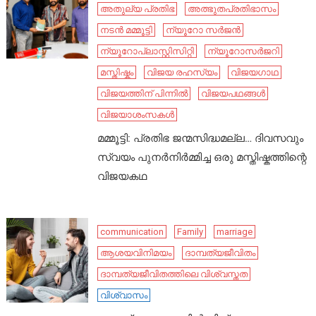
അതുല്യ പ്രതിഭ
അത്ഭുതപ്രതിഭാസം
നടൻ മമ്മൂട്ടി
ന്യൂറോ സർജൻ
ന്യൂറോപ്ലാസ്റ്റിസിറ്റി
ന്യൂറോസർജറി
മസ്തിഷ്കം
വിജയ രഹസ്യം
വിജയഗാഥ
വിജയത്തിന് പിന്നിൽ
വിജയപഥങ്ങൾ
വിജയാശംസകൾ
മമ്മൂട്ടി: പ്രതിഭ ജന്മസിദ്ധമല്ല… ദിവസവും
സ്വയം പുനർനിർമ്മിച്ച ഒരു മസ്തിഷ്കത്തിന്റെ
വിജയകഥ
communication
Family
marriage
ആശയവിനിമയം
ദാമ്പത്യജീവിതം
ദാമ്പത്യജീവിതത്തിലെ വിശ്വസ്തത
വിശ്വാസം