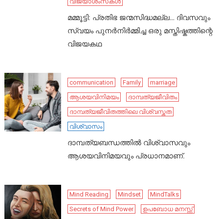
വിജയാശംസകൾ
മമ്മൂട്ടി: പ്രതിഭ ജന്മസിദ്ധമല്ല… ദിവസവും
സ്വയം പുനർനിർമ്മിച്ച ഒരു മസ്തിഷ്കത്തിന്റെ
വിജയകഥ
communication
Family
marriage
ആശയവിനിമയം
ദാമ്പത്യജീവിതം
ദാമ്പത്യജീവിതത്തിലെ വിശ്വസ്തത
വിശ്വാസം
ദാമ്പത്യബന്ധത്തിൽ വിശ്വാസവും
ആശയവിനിമയവും പ്രധാനമാണ്.
Mind Reading
Mindset
MindTalks
Secrets of Mind Power
ഉപബോധ മനസ്സ്