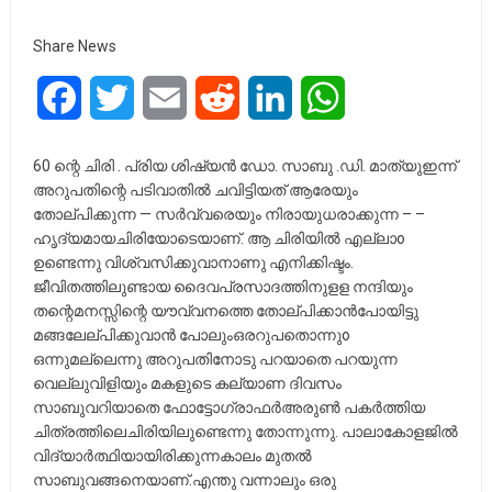
Share News
Facebook
Twitter
Email
Reddit
LinkedIn
WhatsApp
60 ന്റെ ചിരി . പ്രിയ ശിഷ്യൻ ഡോ. സാബു .ഡി. മാത്യുഇന്ന്
അറുപതിന്റെ പടിവാതിൽ ചവിട്ടിയത് ആരേയും
തോല്പിക്കുന്ന — സർവ്വരെയും നിരായുധരാക്കുന്ന – –
ഹൃദ്യമായചിരിയോടെയാണ്. ആ ചിരിയിൽ എല്ലാo
ഉണ്ടെന്നു വിശ്വസിക്കുവാനാണു എനിക്കിഷ്ടം.
ജീവിതത്തിലുണ്ടായ ദൈവപ്രസാദത്തിനുളള നന്ദിയും
തന്റെമനസ്സിന്റെ യൗവ്വനത്തെ തോല്പിക്കാൻപോയിട്ടു
മങ്ങലേല്പിക്കുവാൻ പോലുംഒരറുപതൊന്നുo
ഒന്നുമല്ലെന്നു അറുപതിനോടു പറയാതെ പറയുന്ന
വെല്ലുവിളിയും മകളുടെ കല്യാണ ദിവസം
സാബുവറിയാതെ ഫോട്ടോഗ്രാഫർഅരുൺ പകർത്തിയ
ചിത്രത്തിലെചിരിയിലുണ്ടെന്നു തോന്നുന്നു. പാലാകോളജിൽ
വിദ്യാർത്ഥിയായിരിക്കുന്നകാലം മുതൽ
സാബുവങ്ങനെയാണ്.എന്തു വന്നാലും ഒരു