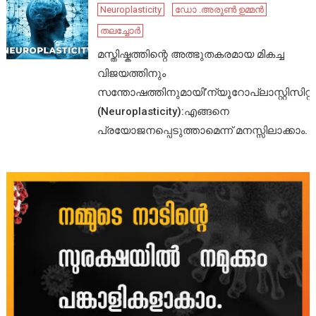
Neuroplasticity
ഡോ .അരുൺ ഉമ്മൻ
തലച്ചോർ
മസ്തിഷ്കത്തിന്റെ അത്ഭുതകരമായ മികച്ച
വിജയത്തിനും
സന്തോഷത്തിനുമായി’ന്യൂറോപ്ലാസ്റ്റിസിറ്റി’
(Neuroplasticity):എങ്ങനെ
പ്രയോജനപ്പെടുത്താമെന്ന് മനസ്സിലാക്കാം.