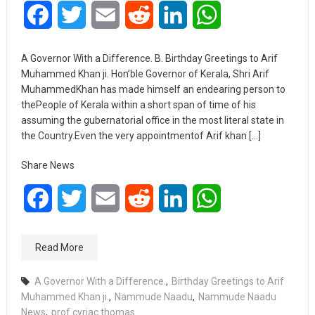
Facebook
Twitter
Email
Reddit
LinkedIn
WhatsApp
A Governor With a Difference. B. Birthday Greetings to Arif
Muhammed Khan ji. Hon’ble Governor of Kerala, Shri Arif
MuhammedKhan has made himself an endearing person to
thePeople of Kerala within a short span of time of his
assuming the gubernatorial office in the most literal state in
the Country.Even the very appointmentof Arif khan […]
Share News
Facebook
Twitter
Email
Reddit
LinkedIn
WhatsApp
Read More
A Governor With a Difference.
,
Birthday Greetings to Arif
Muhammed Khan ji.
,
Nammude Naadu
,
Nammude Naadu
News
,
prof cyriac thomas