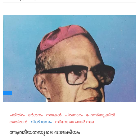
ചരിത്രം
ദർശനം
നന്മകൾ
പ്രണാമം
ഫേസ്ബുക്കിൽ
മെത്രാൻ
വിശ്വാസം
സീറോ മലബാര്‍ സഭ
ആത്മീയതയുടെ രാജകീയം