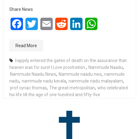
Share News
Facebook
Twitter
Email
Reddit
LinkedIn
WhatsApp
Read More
happily entered the gates of death on the assurance that
heaven was for sure! | Love prostration.
,
Nammude Naadu
,
Nammude Naadu News
,
Nammude naadu nws
,
nammude
nadu
,
nammude nadu kerala
,
nammude nadu malayalam
,
prof cyriac thomas
,
The great metropolitan
,
who celebrated
his life till the age of one hundred and fifty-five