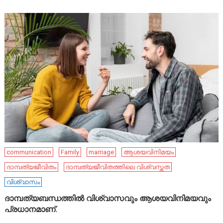
communication
Family
marriage
ആശയവിനിമയം
ദാമ്പത്യജീവിതം
ദാമ്പത്യജീവിതത്തിലെ വിശ്വസ്തത
വിശ്വാസം
ദാമ്പത്യബന്ധത്തിൽ വിശ്വാസവും ആശയവിനിമയവും
പ്രധാനമാണ്.