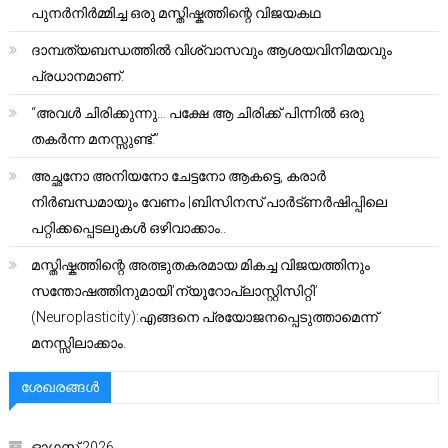
പുനർനിർമ്മിച്ച ഒരു മസ്തിഷ്കത്തിന്റെ വിജയകഥ
ദാമ്പത്യബന്ധത്തിൽ വിശ്വാസവും ആശയവിനിമയവും
പ്രധാനമാണ്.
“അവൾ ചിരിക്കുന്നു… പക്ഷേ ആ ചിരിക്ക് പിന്നിൽ ഒരു
തകർന്ന മനസ്സുണ്ട്.”
അച്ഛനോ അനിയനോ ചേട്ടനോ ആകട്ടെ, കരാർ
നിർബന്ധമായും വേണം |ബിസിനസ് പാർട്ണർഷിപ്പിലെ
പറ്റിക്കപ്പെടലുകൾ ഒഴിവാക്കാം..
മസ്തിഷ്കത്തിന്റെ അത്ഭുതകരമായ മികച്ച വിജയത്തിനും
സന്തോഷത്തിനുമായി’ന്യൂറോപ്ലാസ്റ്റിസിറ്റി’
(Neuroplasticity):എങ്ങനെ പ്രയോജനപ്പെടുത്താമെന്ന്
മനസ്സിലാക്കാം.
ശേഖരങ്ങൾ
ഓഗസ്റ്റ്‌ 2026