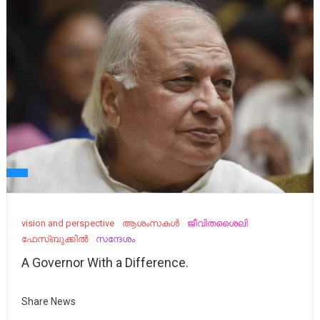
vision and perspective
ആശംസകൾ
ജീവിതശൈലി
ഫേസ്ബുക്കിൽ
സന്ദേശം
A Governor With a Difference.
Share News