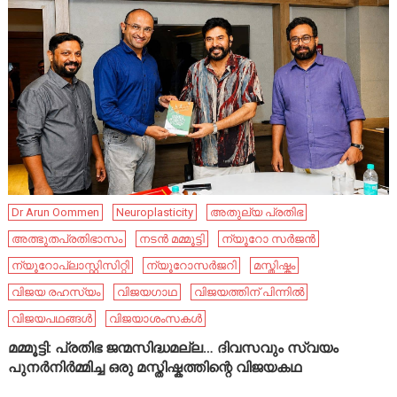
Dr Arun Oommen
Neuroplasticity
അതുല്യ പ്രതിഭ
അത്ഭുതപ്രതിഭാസം
നടൻ മമ്മൂട്ടി
ന്യൂറോ സർജൻ
ന്യൂറോപ്ലാസ്റ്റിസിറ്റി
ന്യൂറോസർജറി
മസ്തിഷ്കം
വിജയ രഹസ്യം
വിജയഗാഥ
വിജയത്തിന് പിന്നിൽ
വിജയപഥങ്ങൾ
വിജയാശംസകൾ
മമ്മൂട്ടി: പ്രതിഭ ജന്മസിദ്ധമല്ല… ദിവസവും സ്വയം
പുനർനിർമ്മിച്ച ഒരു മസ്തിഷ്കത്തിന്റെ വിജയകഥ