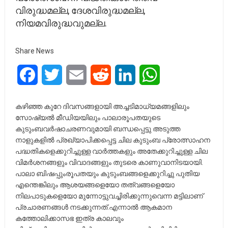
വിരുദ്ധമല്ല, ദേശവിരുദ്ധമല്ല,
നിയമവിരുദ്ധവുമല്ല.
Share News
Facebook
Twitter
Email
Reddit
LinkedIn
WhatsApp
കഴിഞ്ഞ കുറേ ദിവസങ്ങളായി അച്ചടിമാധ്യമങ്ങളിലും
സോഷ്യൽ മീഡിയയിലും പാലാരൂപതയുടെ
കുടുംബവർഷാചരണവുമായി ബന്ധപ്പെട്ടു അടുത്ത
നാളുകളിൽ പ്രഖ്യാപിക്കപ്പെട്ട ചില കുടുംബ പ്രോത്സാഹന
പദ്ധതികളെക്കുറിച്ചുള്ള വാർത്തകളും അതേക്കുറിച്ചുള്ള ചില
വിമർശനങ്ങളും വിവാദങ്ങളും തുടരെ കാണുവാനിടയായി.
പാലാ ബിഷപ്പുംരൂപതയും കുടുംബങ്ങളെക്കുറിച്ചു പുതിയ
എന്തെങ്കിലും ആശയങ്ങളെയോ തത്വങ്ങളെയോ
നിലപാടുകളെയോ മുന്നോട്ടുവച്ചിരിക്കുന്നുവെന്ന മട്ടിലാണ്
പ്രചാരണങ്ങൾ നടക്കുന്നത്.എന്നാൽ ആകമാന
കത്തോലിക്കാസഭ ഇത്ര കാലവും