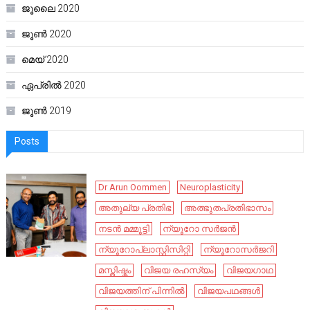
ജൂലൈ 2020
ജൂൺ 2020
മെയ്‌ 2020
ഏപ്രിൽ 2020
ജൂൺ 2019
Posts
Dr Arun Oommen
Neuroplasticity
അതുല്യ പ്രതിഭ
അത്ഭുതപ്രതിഭാസം
നടൻ മമ്മൂട്ടി
ന്യൂറോ സർജൻ
ന്യൂറോപ്ലാസ്റ്റിസിറ്റി
ന്യൂറോസർജറി
മസ്തിഷ്കം
വിജയ രഹസ്യം
വിജയഗാഥ
വിജയത്തിന് പിന്നിൽ
വിജയപഥങ്ങൾ