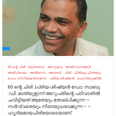
60 ന്റെ ചിരി
Experience
അനുഭവം
അഭിനന്ദനങ്ങൾ
അഭിപ്രായം
അഭിമാനം
ആദരവ്.
ചിരി
ചിരിയും ചിന്തയും
ഡോ. സിറിയക് തോമസ്.
പ്രിയ ശിഷ്യൻ
ഫേസ്ബുക്കിൽ
60 ന്റെ ചിരി .|പ്രിയ ശിഷ്യൻ ഡോ. സാബു
.ഡി. മാത്യുഇന്ന് അറുപതിന്റെ പടിവാതിൽ
ചവിട്ടിയത് ആരേയും തോല്പിക്കുന്ന —
സർവ്വരെയും നിരായുധരാക്കുന്ന – –
ഹൃദ്യമായചിരിയോടെയാണ്.