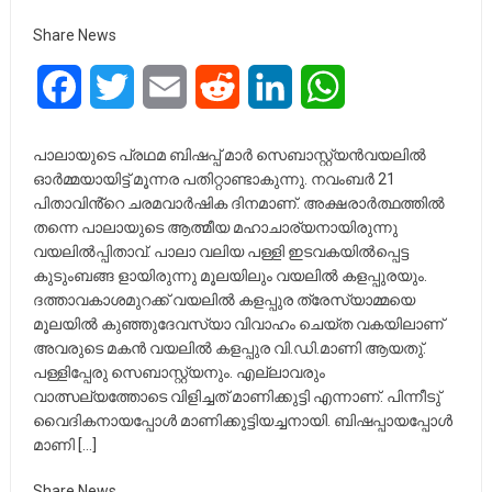
Share News
Facebook
Twitter
Email
Reddit
LinkedIn
WhatsApp
പാലായുടെ പ്രഥമ ബിഷപ്പ് മാർ സെബാസ്റ്റ്യൻവയലിൽ
ഓർമ്മയായിട്ട് മൂന്നര പതിറ്റാണ്ടാകുന്നു. നവംബർ 21
പിതാവിൻ്റെ ചരമവാർഷിക ദിനമാണ്. അക്ഷരാർത്ഥത്തിൽ
തന്നെ പാലായുടെ ആത്മീയ മഹാചാര്യനായിരുന്നു
വയലിൽപ്പിതാവ്. പാലാ വലിയ പള്ളി ഇടവകയിൽപ്പെട്ട
കുടുംബങ്ങ ളായിരുന്നു മൂലയിലും വയലിൽ കളപ്പുരയും.
ദത്താവകാശമുറക്ക് വയലിൽ കളപ്പുര ത്രേസ്യാമ്മയെ
മൂലയിൽ കുഞ്ഞുദേവസ്യാ വിവാഹം ചെയ്ത വകയിലാണ്
അവരുടെ മകൻ വയലിൽ കളപ്പുര വി.ഡി.മാണി ആയതു്.
പള്ളിപ്പേരു സെബാസ്റ്റ്യനും. എല്ലാവരും
വാത്സല്യത്തോടെ വിളിച്ചത് മാണിക്കുട്ടി എന്നാണ്. പിന്നീടു്
വൈദികനായപ്പോൾ മാണിക്കുട്ടിയച്ചനായി. ബിഷപ്പായപ്പോൾ
മാണി […]
Share News