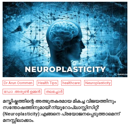
Dr Arun Oommen
Health Tips
healthcare
Neuroplasticity
ഡോ .അരുൺ ഉമ്മൻ
തലച്ചോർ
മസ്തിഷ്കത്തിന്റെ അത്ഭുതകരമായ മികച്ച വിജയത്തിനും
സന്തോഷത്തിനുമായി’ന്യൂറോപ്ലാസ്റ്റിസിറ്റി’
(Neuroplasticity):എങ്ങനെ പ്രയോജനപ്പെടുത്താമെന്ന്
മനസ്സിലാക്കാം.