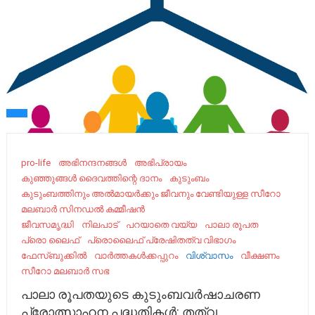
pro-life
അഭിനന്ദനങ്ങൾ
അഭിപ്രായം
കുഞ്ഞുങ്ങൾ ദൈവത്തിന്റെ ദാനം
കുടുംബം
കുടുംബത്തിനും അൽമായർക്കും ജീവനും വേണ്ടിയുള്ള സീറോ
മലബാർ സിനഡൽ കമ്മീഷൻ
ജീവസമൃദ്ധി
നിലപാട്
പറയാതെ വയ്യ
പാലാ രൂപത
പ്രൊ ലൈഫ്
പ്രൊലൈഫ്‌ പ്രേഷിതത്വ വിഭാഗം
ഫേസ്ബുക്കിൽ
വാർത്തകൾക്കപ്പുറം
വിശ്വാസം
വീക്ഷണം
സീറോ മലബാര്‍ സഭ
പാലാ രൂപതയുടെ കുടുംബവർഷാചരണ
പ്രോത്സാഹന പദ്ധതികൾ: തത്വ