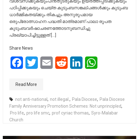
വിശ്വസിക്കുകയുംപിൻതുടരുകയും ഉയർത്തിപ്പിടിക്കുകയും
പഠിപ്പിക്കുകയും ചെയ്ത കുടുംബസങ്കല്പങ്ങൾക്കും കുടുംബ
ധാർമ്മികതയ്ക്കും തികച്ചും അനുരൂപമായ
ഒരുപ്രോത്സാഹന പദ്ധതി മാത്രമാണ് പാലാ രൂപത
കുടുംബവർഷാചരണത്തോടനുബന്ധിച്ചു
പ്രഖ്യാപിച്ചിട്ടുള്ളത് […]
Share News
Facebook
Twitter
Email
Reddit
LinkedIn
WhatsApp
Read More
not anti-national
,
not illegal.
,
Pala Diocese
,
Pala Diocese
Family Anniversary Promotion Schemes: Not unprincipled
,
Pro life
,
pro life smc
,
prof cyriac thomas
,
Syro-Malabar
Church