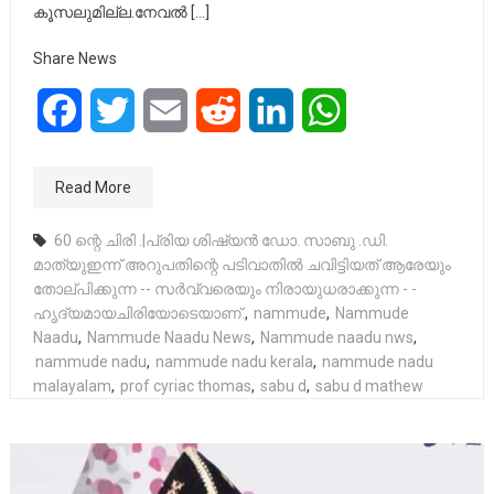
കൂസലുമില്ല.നേവൽ […]
Share News
Facebook
Twitter
Email
Reddit
LinkedIn
WhatsApp
Read More
60 ന്റെ ചിരി .|പ്രിയ ശിഷ്യൻ ഡോ. സാബു .ഡി.
മാത്യുഇന്ന് അറുപതിന്റെ പടിവാതിൽ ചവിട്ടിയത് ആരേയും
തോല്പിക്കുന്ന -- സർവ്വരെയും നിരായുധരാക്കുന്ന - -
ഹൃദ്യമായചിരിയോടെയാണ്.
,
nammude
,
Nammude
Naadu
,
Nammude Naadu News
,
Nammude naadu nws
,
nammude nadu
,
nammude nadu kerala
,
nammude nadu
malayalam
,
prof cyriac thomas
,
sabu d
,
sabu d mathew