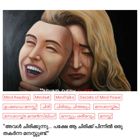
Mind Reading
Mindset
MindTalks
Secrets of Mind Power
ഉപബോധ മനസ്സ്
ചിരി
ചിരിയും ചിന്തയും
മനഃശാസ്ത്രം
മനഃശാസ്ത്ര കൗൺസിലിംഗ്
മനസ്സും ശരീരവും
മനസ്സ്
“അവൾ ചിരിക്കുന്നു… പക്ഷേ ആ ചിരിക്ക് പിന്നിൽ ഒരു
തകർന്ന മനസ്സുണ്ട്.”