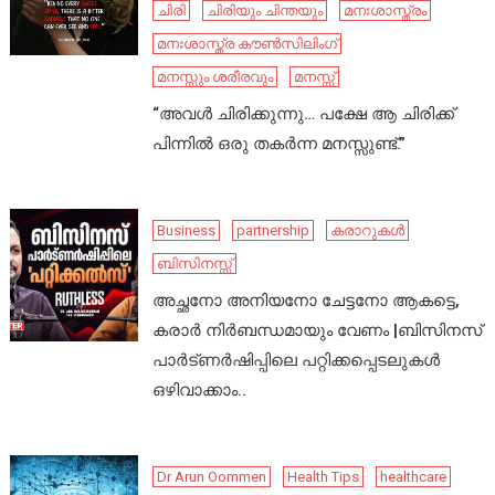
ചിരി
ചിരിയും ചിന്തയും
മനഃശാസ്ത്രം
മനഃശാസ്ത്ര കൗൺസിലിംഗ്
മനസ്സും ശരീരവും
മനസ്സ്
“അവൾ ചിരിക്കുന്നു… പക്ഷേ ആ ചിരിക്ക്
പിന്നിൽ ഒരു തകർന്ന മനസ്സുണ്ട്.”
Business
partnership
കരാറുകൾ
ബിസിനസ്സ്
അച്ഛനോ അനിയനോ ചേട്ടനോ ആകട്ടെ,
കരാർ നിർബന്ധമായും വേണം |ബിസിനസ്
പാർട്ണർഷിപ്പിലെ പറ്റിക്കപ്പെടലുകൾ
ഒഴിവാക്കാം..
Dr Arun Oommen
Health Tips
healthcare