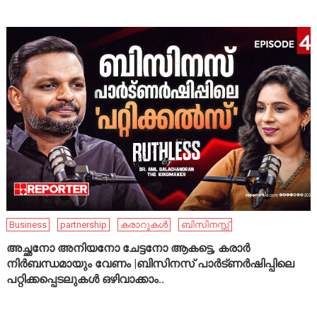
Business
partnership
കരാറുകൾ
ബിസിനസ്സ്
അച്ഛനോ അനിയനോ ചേട്ടനോ ആകട്ടെ, കരാർ
നിർബന്ധമായും വേണം |ബിസിനസ് പാർട്ണർഷിപ്പിലെ
പറ്റിക്കപ്പെടലുകൾ ഒഴിവാക്കാം..