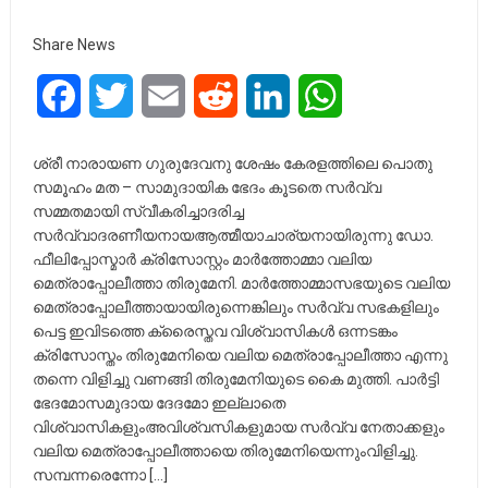
Share News
Facebook
Twitter
Email
Reddit
LinkedIn
WhatsApp
ശ്രീ നാരായണ ഗുരുദേവനു ശേഷം കേരളത്തിലെ പൊതു
സമൂഹം മത – സാമുദായിക ഭേദം കൂടതെ സർവ്വ
സമ്മതമായി സ്വീകരിച്ചാദരിച്ച
സർവ്വാദരണീയനായആത്മീയാചാര്യനായിരുന്നു ഡോ.
ഫീലിപ്പോസ്മാർ ക്രിസോസ്റ്റം മാർത്തോമ്മാ വലിയ
മെത്രാപ്പോലീത്താ തിരുമേനി. മാർത്തോമ്മാസഭയുടെ വലിയ
മെത്രാപ്പോലീത്തായായിരുന്നെങ്കിലും സർവ്വ സഭകളിലും
പെട്ട ഇവിടത്തെ ക്രൈസ്തവ വിശ്വാസികൾ ഒന്നടങ്കം
ക്രിസോസ്തം തിരുമേനിയെ വലിയ മെത്രാപ്പോലീത്താ എന്നു
തന്നെ വിളിച്ചു വണങ്ങി തിരുമേനിയുടെ കൈ മുത്തി. പാർട്ടി
ഭേദമോസമുദായ ദേദമോ ഇല്ലാതെ
വിശ്വാസികളുംഅവിശ്വസികളുമായ സർവ്വ നേതാക്കളും
വലിയ മെത്രാപ്പോലീത്തായെ തിരുമേനിയെന്നുംവിളിച്ചു.
സമ്പന്നരെന്നോ […]