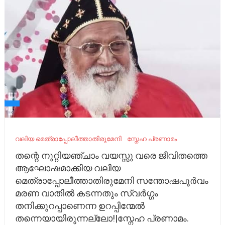
വലിയ മെത്രാപ്പോലീത്താതിരുമേനി
സ്നേഹ പ്രണാമം
തന്റെ നൂറ്റിയഞ്ചാം വയസ്സു വരെ ജീവിതത്തെ
ആഘോഷമാക്കിയ വലിയ
മെത്രാപ്പോലീത്താതിരുമേനി സന്തോഷപൂർവം
മരണ വാതിൽ കടന്നതും സ്വർഗ്ഗം
തനിക്കുറപ്പാണെന്ന ഉറപ്പിന്മേൽ
തന്നെയായിരുന്നല്ലോ!|സ്നേഹ പ്രണാമം.